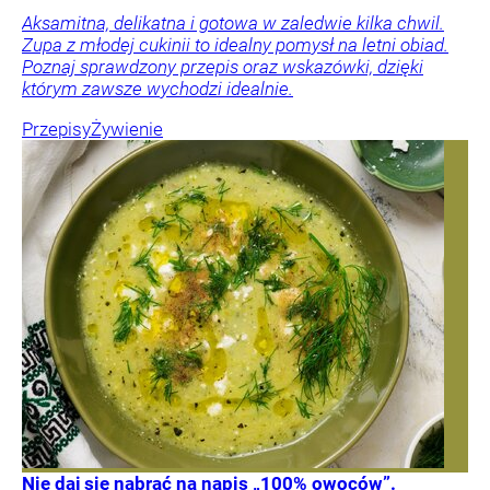
Aksamitna, delikatna i gotowa w zaledwie kilka chwil.
Zupa z młodej cukinii to idealny pomysł na letni obiad.
Poznaj sprawdzony przepis oraz wskazówki, dzięki
którym zawsze wychodzi idealnie.
Przepisy
Żywienie
Nie daj się nabrać na napis „100% owoców”.