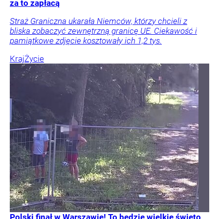
za to zapłacą
Straż Graniczna ukarała Niemców, którzy chcieli z
bliska zobaczyć zewnętrzną granicę UE. Ciekawość i
pamiątkowe zdjęcie kosztowały ich 1,2 tys.
Kraj
Życie
Polski finał w Warszawie! To będzie wielkie święto