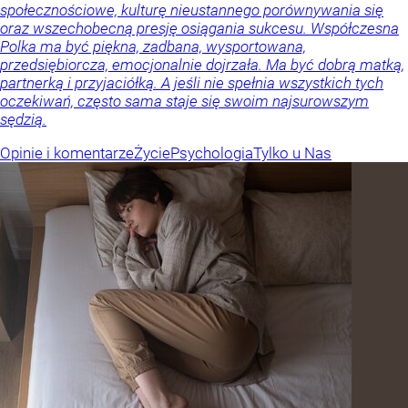
społecznościowe, kulturę nieustannego porównywania się
oraz wszechobecną presję osiągania sukcesu. Współczesna
Polka ma być piękna, zadbana, wysportowana,
przedsiębiorcza, emocjonalnie dojrzała. Ma być dobrą matką,
partnerką i przyjaciółką. A jeśli nie spełnia wszystkich tych
oczekiwań, często sama staje się swoim najsurowszym
sędzią.
Opinie i komentarze
Życie
Psychologia
Tylko u Nas