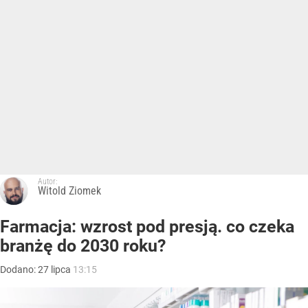
Autor:
Witold Ziomek
Farmacja: wzrost pod presją. co czeka
branżę do 2030 roku?
Dodano:
27
lipca
13:15