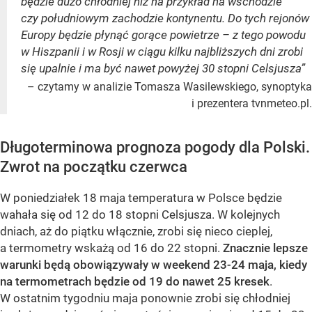
będzie dużo chłodniej niż na przykład na wschodzie
czy południowym zachodzie kontynentu. Do tych rejonów
Europy będzie płynąć gorące powietrze – z tego powodu
w Hiszpanii i w Rosji w ciągu kilku najbliższych dni zrobi
się upalnie i ma być nawet powyżej 30 stopni Celsjusza”
– czytamy w analizie Tomasza Wasilewskiego, synoptyka
i prezentera tvnmeteo.pl.
Długoterminowa prognoza pogody dla Polski.
Zwrot na początku czerwca
W poniedziałek 18 maja temperatura w Polsce będzie
wahała się od 12 do 18 stopni Celsjusza. W kolejnych
dniach, aż do piątku włącznie, zrobi się nieco cieplej,
a termometry wskażą od 16 do 22 stopni.
Znacznie lepsze
warunki będą obowiązywały w weekend 23-24 maja, kiedy
na termometrach będzie od 19 do nawet 25 kresek
.
W ostatnim tygodniu maja ponownie zrobi się chłodniej