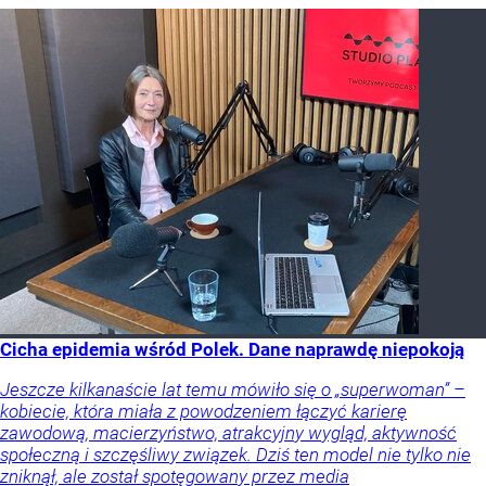
Cicha epidemia wśród Polek. Dane naprawdę niepokoją
Jeszcze kilkanaście lat temu mówiło się o „superwoman” –
kobiecie, która miała z powodzeniem łączyć karierę
zawodową, macierzyństwo, atrakcyjny wygląd, aktywność
społeczną i szczęśliwy związek. Dziś ten model nie tylko nie
zniknął, ale został spotęgowany przez media