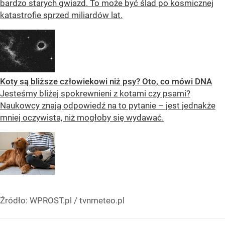
bardzo starych gwiazd. To może być ślad po kosmicznej
katastrofie sprzed miliardów lat.
Koty są bliższe człowiekowi niż psy? Oto, co mówi DNA
Jesteśmy bliżej spokrewnieni z kotami czy psami?
Naukowcy znają odpowiedź na to pytanie – jest jednakże
mniej oczywista, niż mogłoby się wydawać.
Źródło:
WPROST.pl
/
tvnmeteo.pl