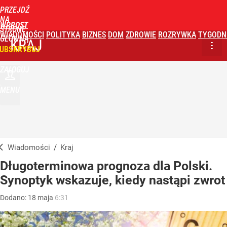
PRZEJDŹ
NA
WPROST
STRONĘ
WIADOMOŚCI
POLITYKA
BIZNES
DOM
ZDROWIE
ROZRYWKA
TYGODN
GŁÓWNĄ
KRAJ
UBSKRYBUJ
ZALOGUJ
MENU
Wiadomości
/
Kraj
Długoterminowa prognoza dla Polski.
Synoptyk wskazuje, kiedy nastąpi zwrot
Dodano:
18
maja
6:31