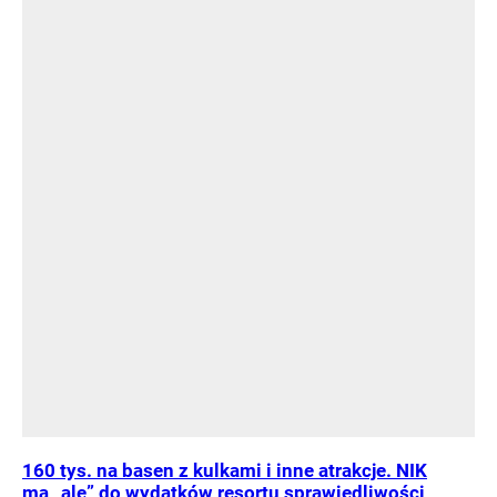
160 tys. na basen z kulkami i inne atrakcje. NIK
ma „ale” do wydatków resortu sprawiedliwości