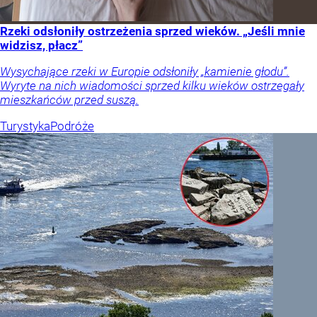
Rzeki odsłoniły ostrzeżenia sprzed wieków. „Jeśli mnie
widzisz, płacz”
Wysychające rzeki w Europie odsłoniły „kamienie głodu”.
Wyryte na nich wiadomości sprzed kilku wieków ostrzegały
mieszkańców przed suszą.
Turystyka
Podróże