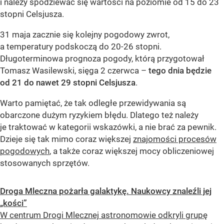
i należy spodziewać się wartości na poziomie od 15 do 23
stopni Celsjusza.
31 maja zacznie się kolejny pogodowy zwrot,
a temperatury podskoczą do 20-26 stopni.
Długoterminowa prognoza pogody, którą przygotował
Tomasz Wasilewski, sięga 2 czerwca –
tego dnia będzie
od 21 do nawet 29 stopni Celsjusza
.
Warto pamiętać, że tak odległe przewidywania są
obarczone dużym ryzykiem błędu. Dlatego też należy
je traktować w kategorii wskazówki, a nie brać za pewnik.
Dzieje się tak mimo coraz większej
znajomości procesów
pogodowych
, a także coraz większej mocy obliczeniowej
stosowanych sprzętów.
Droga Mleczna pożarła galaktykę. Naukowcy znaleźli jej
„kości”
W centrum Drogi Mlecznej astronomowie odkryli grupę