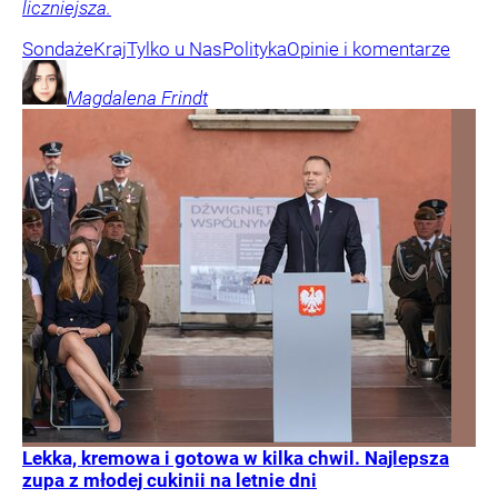
liczniejsza.
Sondaże
Kraj
Tylko u Nas
Polityka
Opinie i komentarze
Magdalena
Frindt
Lekka, kremowa i gotowa w kilka chwil. Najlepsza
zupa z młodej cukinii na letnie dni