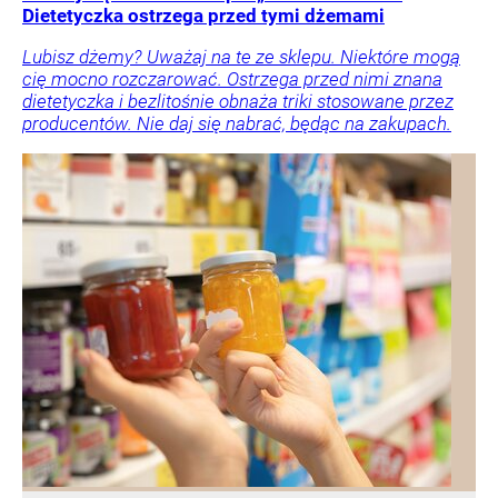
Dietetyczka ostrzega przed tymi dżemami
Lubisz dżemy? Uważaj na te ze sklepu. Niektóre mogą
cię mocno rozczarować. Ostrzega przed nimi znana
dietetyczka i bezlitośnie obnaża triki stosowane przez
producentów. Nie daj się nabrać, będąc na zakupach.