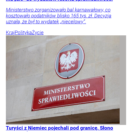
Ministerstwo zorganizowało bal karnawałowy, co
kosztowało podatników blisko 165 tys. zł. Decyzja
uznała, że był to wydatek „niecelowy”.
Kraj
Polityka
Życie
Turyści z Niemiec pojechali pod granicę. Słono