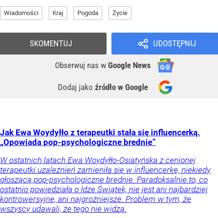
Wiadomości
Kraj
Pogoda
Życie
SKOMENTUJ
UDOSTĘPNIJ
Obserwuj nas
w
Google News
Dodaj jako
źródło w Google
Jak Ewa Woydyłło z terapeutki stała się influencerką.
„Opowiada pop-psychologiczne brednie”
W ostatnich latach Ewa Woydyłło-Osiatyńska z cenionej
terapeutki uzależnień zamieniła się w influencerkę, niekiedy
głoszącą pop-psychologiczne brednie. Paradoksalnie to, co
ostatnio powiedziała o Idze Świątek, nie jest ani najbardziej
kontrowersyjne, ani najgroźniejsze. Problem w tym, że
wszyscy udawali, że tego nie widzą.