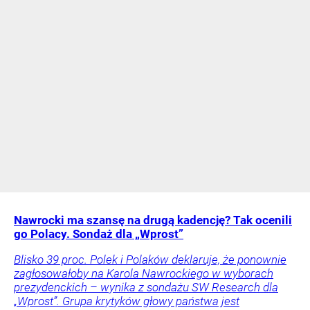
Nawrocki ma szansę na drugą kadencję? Tak ocenili
go Polacy. Sondaż dla „Wprost”
Blisko 39 proc. Polek i Polaków deklaruje, że ponownie
zagłosowałoby na Karola Nawrockiego w wyborach
prezydenckich – wynika z sondażu SW Research dla
„Wprost”. Grupa krytyków głowy państwa jest