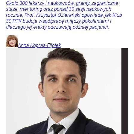
Około 300 lekarzy i naukowców, granty, zagraniczne
staże, mentoring oraz ponad 30 sesji naukowych
rocznie. Prof. Krzysztof Ozierański opowiada, jak Klub
30 PTK buduje współpracę między pokoleniami i
dlaczego jej efekty odczuwają później pacjenci.
Anna
Kopras-Fijołek