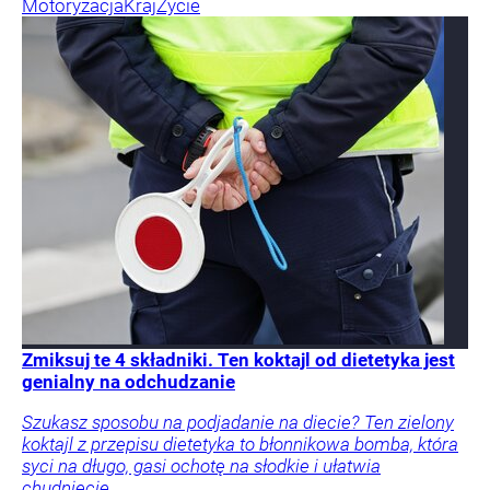
Motoryzacja
Kraj
Życie
Zmiksuj te 4 składniki. Ten koktajl od dietetyka jest
genialny na odchudzanie
Szukasz sposobu na podjadanie na diecie? Ten zielony
koktajl z przepisu dietetyka to błonnikowa bomba, która
syci na długo, gasi ochotę na słodkie i ułatwia
chudnięcie.