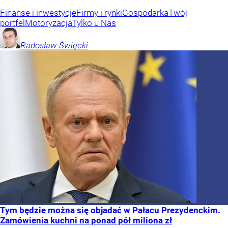
Finanse i inwestycje
Firmy i rynki
Gospodarka
Twój
portfel
Motoryzacja
Tylko u Nas
Radosław
Święcki
Tym będzie można się objadać w Pałacu Prezydenckim.
Zamówienia kuchni na ponad pół miliona zł