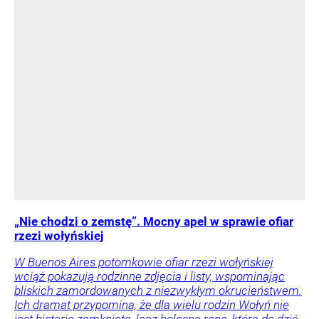
„Nie chodzi o zemstę”. Mocny apel w sprawie ofiar
rzezi wołyńskiej
W Buenos Aires potomkowie ofiar rzezi wołyńskiej
wciąż pokazują rodzinne zdjęcia i listy, wspominając
bliskich zamordowanych z niezwykłym okrucieństwem.
Ich dramat przypomina, że dla wielu rodzin Wołyń nie
jest historią zamkniętą, lecz bolesną raną, która do dziś