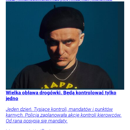
Wielka obława drogówki. Będą kontrolować tylko
jedno
Jeden dzień. Tysiące kontroli, mandatów i punktów
karnych. Policja zaplanowała akcję kontroli kierowców.
Od rana posypią się mandaty.