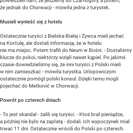
powiedzieli nam, że jedziemy do Czarnogóry, a potem,
że jednak do Chorwacji - mówiła jedna z turystek.
Musieli wynieść się z hotelu
Ostatecznie turyści z Bielska-Białej i Żywca mieli jechać
na Korčulę, ale dostali informację, że w hotelu
nie ma miejsc. Potem trafili do Neum w Bośni. - Dostaliśmy
klucze do pokoi, niektórzy wzięli nawet kąpiel. Po jakimś
czasie dowiedzieliśmy się, że inni turyści z Polski mieli
w nim zamieszkać - mówiła turystka. Urlopowiczom
ostatecznie pomógł polski konsul. Dzięki temu mogli
pojechać do Metković w Chorwacji.
Powrót po czterech dniach
- To jest skandal - żalili się turyści. - Ktoś brał pieniądze,
a później nie było na zapłatę - dodali. Ich wypoczynek miał
trwać 11 dni. Ostatecznie wrócili do Polski po czterech.