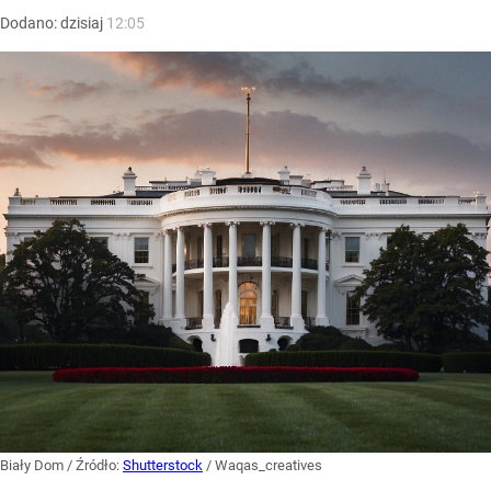
Dodano:
dzisiaj
12:05
Biały Dom
/ Źródło:
Shutterstock
/
Waqas_creatives