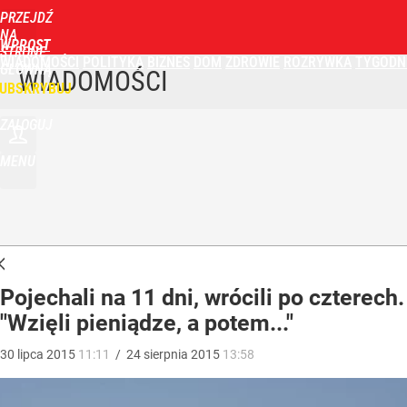
PRZEJDŹ
NA
WPROST
STRONĘ
WIADOMOŚCI
POLITYKA
BIZNES
DOM
ZDROWIE
ROZRYWKA
TYGODN
GŁÓWNĄ
WIADOMOŚCI
UBSKRYBUJ
ZALOGUJ
MENU
Pojechali na 11 dni, wrócili po czterech.
"Wzięli pieniądze, a potem..."
30
lipca
2015
11:11
/
24
sierpnia
2015
13:58