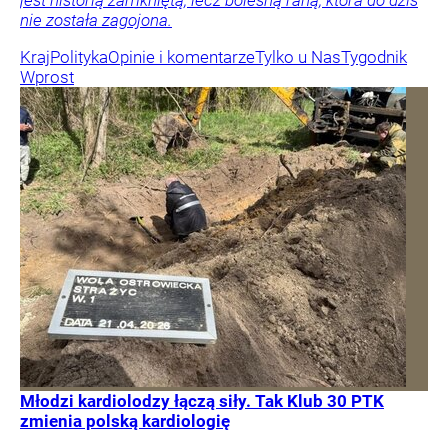
nie została zagojona.
Kraj
Polityka
Opinie i komentarze
Tylko u Nas
Tygodnik
Wprost
Młodzi kardiolodzy łączą siły. Tak Klub 30 PTK
zmienia polską kardiologię