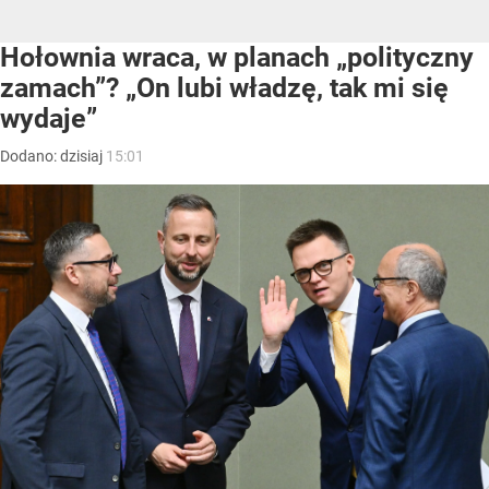
Hołownia wraca, w planach „polityczny
zamach”? „On lubi władzę, tak mi się
wydaje”
Dodano:
dzisiaj
15:01