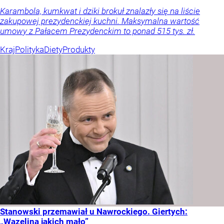
Karambola, kumkwat i dziki brokuł znalazły się na liście
zakupowej prezydenckiej kuchni. Maksymalna wartość
umowy z Pałacem Prezydenckim to ponad 515 tys. zł.
Kraj
Polityka
Diety
Produkty
Stanowski przemawiał u Nawrockiego. Giertych:
„Wazelina jakich mało”