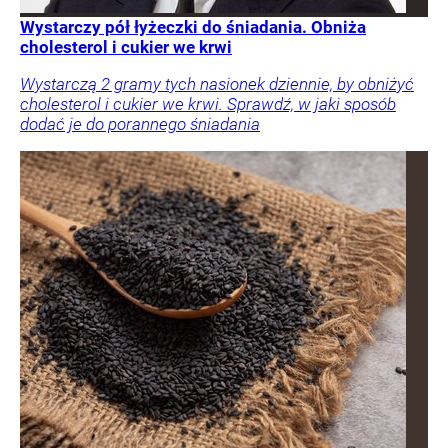
Wystarczy pół łyżeczki do śniadania. Obniża
cholesterol i cukier we krwi
Wystarczą 2 gramy tych nasionek dziennie, by obniżyć
cholesterol i cukier we krwi. Sprawdź, w jaki sposób
dodać je do porannego śniadania