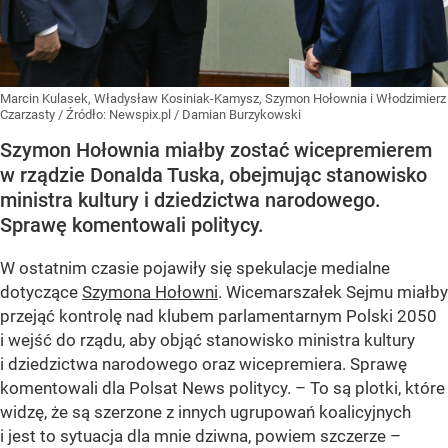
Marcin Kulasek, Władysław Kosiniak-Kamysz, Szymon Hołownia i Włodzimierz
Czarzasty
/ Źródło:
Newspix.pl
/
Damian Burzykowski
Szymon Hołownia miałby zostać wicepremierem
w rządzie Donalda Tuska, obejmując stanowisko
ministra kultury i dziedzictwa narodowego.
Sprawę komentowali politycy.
W ostatnim czasie pojawiły się spekulacje medialne
dotyczące
Szymona Hołowni
. Wicemarszałek Sejmu miałby
przejąć kontrolę nad klubem parlamentarnym Polski 2050
i wejść do rządu, aby objąć stanowisko ministra kultury
i dziedzictwa narodowego oraz wicepremiera. Sprawę
komentowali dla Polsat News politycy. – To są plotki, które
widzę, że są szerzone z innych ugrupowań koalicyjnych
i jest to sytuacja dla mnie dziwna, powiem szczerze –