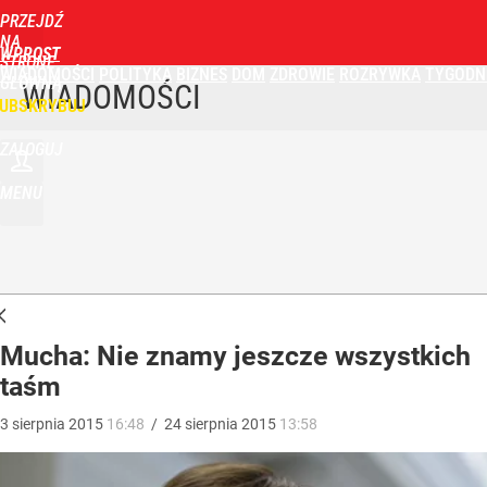
PRZEJDŹ
NA
WPROST
STRONĘ
WIADOMOŚCI
POLITYKA
BIZNES
DOM
ZDROWIE
ROZRYWKA
TYGODN
GŁÓWNĄ
WIADOMOŚCI
UBSKRYBUJ
ZALOGUJ
MENU
Mucha: Nie znamy jeszcze wszystkich
taśm
3
sierpnia
2015
16:48
/
24
sierpnia
2015
13:58