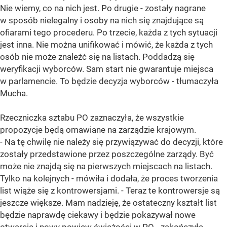
Nie wiemy, co na nich jest. Po drugie - zostały nagrane
w sposób nielegalny i osoby na nich się znajdujące są
ofiarami tego procederu. Po trzecie, każda z tych sytuacji
jest inna. Nie można unifikować i mówić, że każda z tych
osób nie może znaleźć się na listach. Poddadzą się
weryfikacji wyborców. Sam start nie gwarantuje miejsca
w parlamencie. To będzie decyzja wyborców - tłumaczyła
Mucha.
Rzeczniczka sztabu PO zaznaczyła, że wszystkie
propozycje będą omawiane na zarządzie krajowym.
- Na tę chwilę nie należy się przywiązywać do decyzji, które
zostały przedstawione przez poszczególne zarządy. Być
może nie znajdą się na pierwszych miejscach na listach.
Tylko na kolejnych - mówiła i dodała, że proces tworzenia
list wiąże się z kontrowersjami. - Teraz te kontrowersje są
jeszcze większe. Mam nadzieję, że ostateczny kształt list
będzie naprawdę ciekawy i będzie pokazywał nowe
otwarcie i nowy powiew świeżości w PO - zakończyła.