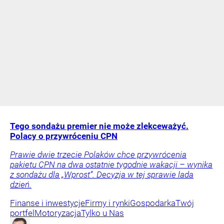
Tego sondażu premier nie może zlekceważyć.
Polacy o przywróceniu CPN
Prawie dwie trzecie Polaków chce przywrócenia
pakietu CPN na dwa ostatnie tygodnie wakacji – wynika
z sondażu dla „Wprost”. Decyzja w tej sprawie lada
dzień.
Finanse i inwestycje
Firmy i rynki
Gospodarka
Twój
portfel
Motoryzacja
Tylko u Nas