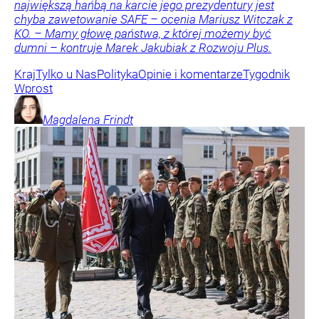
największą hańbą na karcie jego prezydentury jest
chyba zawetowanie SAFE – ocenia Mariusz Witczak z
KO. – Mamy głowę państwa, z której możemy być
dumni – kontruje Marek Jakubiak z Rozwoju Plus.
Kraj
Tylko u Nas
Polityka
Opinie i komentarze
Tygodnik
Wprost
Magdalena
Frindt