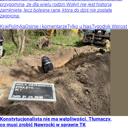
przypomina, że dla wielu rodzin Wołyń nie jest historią
zamkniętą, lecz bolesną raną, która do dziś nie została
zagojona.
Kraj
Polityka
Opinie i komentarze
Tylko u Nas
Tygodnik Wprost
Konstytucjonalista nie ma wątpliwości. Tłumaczy,
co musi zrobić Nawrocki w sprawie TK