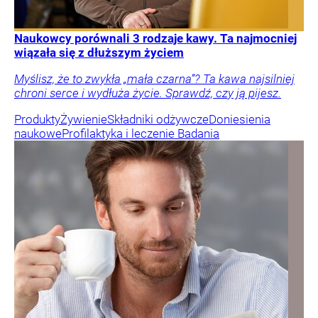
Naukowcy porównali 3 rodzaje kawy. Ta najmocniej
wiązała się z dłuższym życiem
Myślisz, że to zwykła „mała czarna”? Ta kawa najsilniej
chroni serce i wydłuża życie. Sprawdź, czy ją pijesz.
Produkty
Żywienie
Składniki odżywcze
Doniesienia
naukowe
Profilaktyka i leczenie
Badania