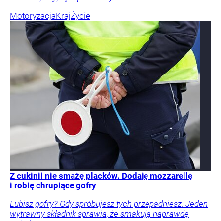
Motoryzacja
Kraj
Życie
Z cukinii nie smażę placków. Dodaję mozzarellę
i robię chrupiące gofry
Lubisz gofry? Gdy spróbujesz tych przepadniesz. Jeden
wytrawny składnik sprawia, że smakują naprawdę