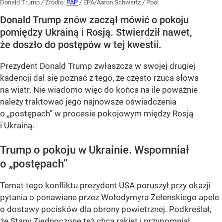
Donald Trump
/ Źródło:
PAP
/
EPA/Aaron Schwartz / Pool
Donald Trump znów zaczął mówić o pokoju
pomiędzy Ukrainą i Rosją. Stwierdził nawet,
że doszło do postępów w tej kwestii.
Prezydent Donald Trump zwłaszcza w swojej drugiej
kadencji dał się poznać z tego, że często rzuca słowa
na wiatr. Nie wiadomo więc do końca na ile poważnie
należy traktować jego najnowsze oświadczenia
o „postępach” w procesie pokojowym między Rosją
i Ukrainą.
Trump o pokoju w Ukrainie. Wspomniał
o „postępach”
Temat tego konfliktu prezydent USA poruszył przy okazji
pytania o ponawiane przez Wołodymyra Zełenskiego apele
o dostawy pocisków dla obrony powietrznej. Podkreślał,
że Stany Zjednoczone też chcą rakiet i przypomniał,