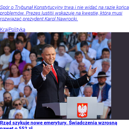
Spór o Trybunał Konstytucyjny trwa i nie widać na razie końca
problemów. Prezes Iustitii wskazuje na kwestię, którą musi
rozwiązać prezydent Karol Nawrocki.
Kraj
Polityka
Rząd szykuje nowe emerytury. Świadczenia wzrosną
nawet o 552 zł