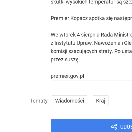
skutki wysokich temperatur są szc
Premier Kopacz spotka się następn
We wtorek 4 sierpnia Rada Ministr
z Instytutu Upraw, Nawożenia i G
komisji szacujących straty. Po u
przez suszę.
premier.gov.pl
Wiadomości
Kraj
UDO