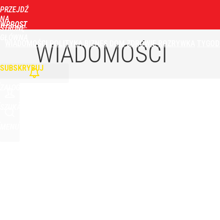
PRZEJDŹ
Udostępnij
9
Skomentuj
NA
WPROST
STRONĘ
GŁÓWNĄ
WIADOMOŚCI
POLITYKA
BIZNES
DOM
ZDROWIE
ROZRYWKA
TYGOD
„Nie chodzi o zemstę”. Mocny apel w sprawie ofiar 
WIADOMOŚCI
SUBSKRYBUJ
dodaj
ZALOGUJ
Minister Nawrockiego przypomniał swoją wypowied
SZUKAJ
MENU
1
Smoleńsk i „zdrada dyplomatyczna”. Niemcy: Kacz
dodaj