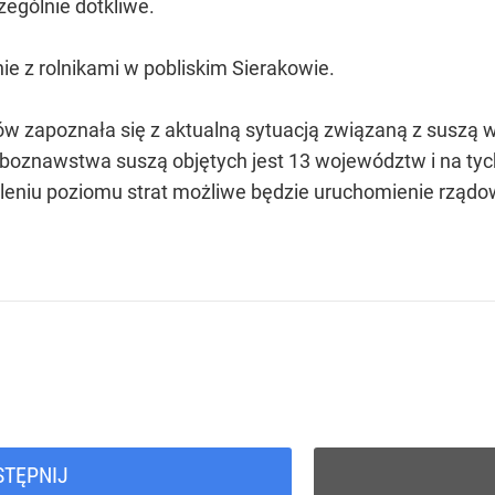
zególnie dotkliwe.
ie z rolnikami w pobliskim Sierakowie.
ów zapoznała się z aktualną sytuacją związaną z suszą w
leboznawstwa suszą objętych jest 13 województw i na t
staleniu poziomu strat możliwe będzie uruchomienie rz
STĘPNIJ