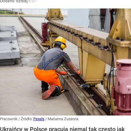
Dodano:
dzisiaj
6:37
Pracownik
/ Źródło:
Pexels
/
Marianna Zuzanna
Ukraińcy w Polsce pracują niemal tak często jak