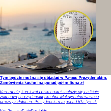
Tym będzie można się objadać w Pałacu Prezydenckim.
Zamówienia kuchni na ponad pół miliona zł
Karambola, kumkwat i dziki brokuł znalazły się na liście
zakupowej prezydenckiej kuchni. Maksymalna wartość
umowy z Pałacem Prezydenckim to ponad 515 tys. zł.
Kraj
Polityka
Diety
Produkty