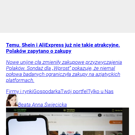
Temu, Shein i AliExpress już nie takie atrakcyjne.
Polaków zapytano o zakupy
Nowe unijne cła zmieniły zakupowe przyzwyczajenia
Polaków. Sondaż dla „Wprost” pokazuje, że niemal
połowa badanych ograniczyła zakupy na azjatyckich
platformach.
Firmy i rynki
Gospodarka
Twój portfel
Tylko u Nas
Beata Anna
Święcicka