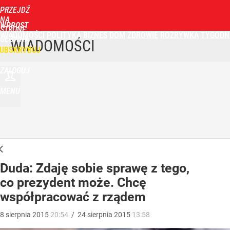
PRZEJDŹ
NA
WPROST
STRONĘ
WIADOMOŚCI
POLITYKA
BIZNES
DOM
ZDROWIE
ROZRYWKA
TYGODN
GŁÓWNĄ
WIADOMOŚCI
UBSKRYBUJ
ZALOGUJ
MENU
Duda: Zdaję sobie sprawę z tego,
co prezydent może. Chcę
współpracować z rządem
8
sierpnia
2015
20:54
/
24
sierpnia
2015
13:58