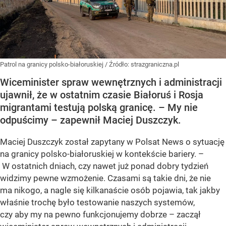
Patrol na granicy polsko-białoruskiej
/ Źródło:
strazgraniczna.pl
Wiceminister spraw wewnętrznych i administracji
ujawnił, że w ostatnim czasie Białoruś i Rosja
migrantami testują polską granicę. – My nie
odpuścimy – zapewnił Maciej Duszczyk.
Maciej Duszczyk został zapytany w Polsat News o sytuację
na granicy polsko-białoruskiej w kontekście bariery. –
W ostatnich dniach, czy nawet już ponad dobry tydzień
widzimy pewne wzmożenie. Czasami są takie dni, że nie
ma nikogo, a nagle się kilkanaście osób pojawia, tak jakby
właśnie trochę było testowanie naszych systemów,
czy aby my na pewno funkcjonujemy dobrze – zaczął