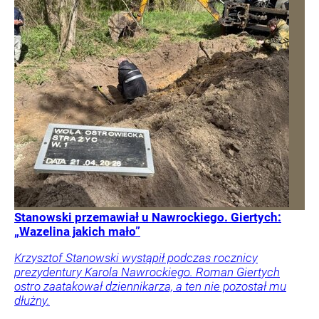
Stanowski przemawiał u Nawrockiego. Giertych:
„Wazelina jakich mało”
Krzysztof Stanowski wystąpił podczas rocznicy
prezydentury Karola Nawrockiego. Roman Giertych
ostro zaatakował dziennikarza, a ten nie pozostał mu
dłużny.