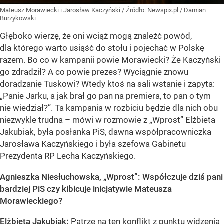
Mateusz Morawiecki i Jarosław Kaczyński
/ Źródło:
Newspix.pl
/
Damian
Burzykowski
Głęboko wierzę, że oni wciąż mogą znaleźć powód,
dla którego warto usiąść do stołu i pojechać w Polskę
razem. Bo co w kampanii powie Morawiecki? Że Kaczyński
go zdradził? A co powie prezes? Wyciągnie znowu
doradzanie Tuskowi? Wtedy ktoś na sali wstanie i zapyta:
„Panie Jarku, a jak brał go pan na premiera, to pan o tym
nie wiedział?”. Ta kampania w rozbiciu będzie dla nich obu
niezwykle trudna – mówi w rozmowie z „Wprost” Elżbieta
Jakubiak, była posłanka PiS, dawna współpracowniczka
Jarosława Kaczyńskiego i była szefowa Gabinetu
Prezydenta RP Lecha Kaczyńskiego.
Agnieszka Niesłuchowska, „Wprost”: Współczuje dziś pani
bardziej PiS czy kibicuje inicjatywie Mateusza
Morawieckiego?
Elżbieta Jakubiak:
Patrzę na ten konflikt z punktu widzenia