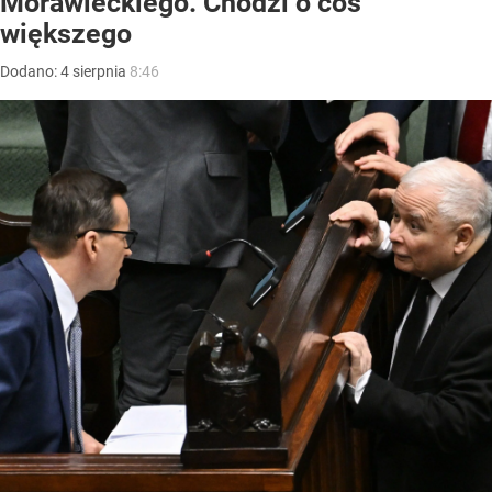
Morawieckiego. Chodzi o coś
większego
Dodano:
4
sierpnia
8:46