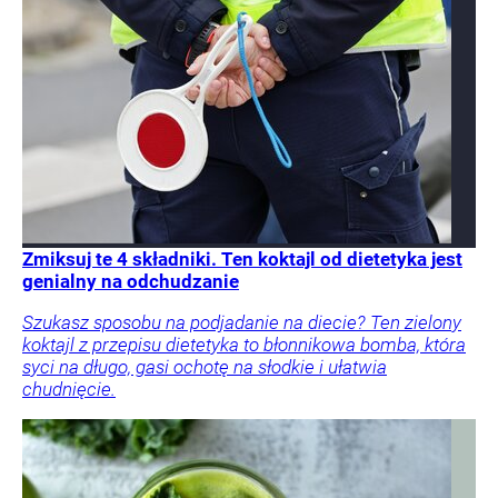
Zmiksuj te 4 składniki. Ten koktajl od dietetyka jest
genialny na odchudzanie
Szukasz sposobu na podjadanie na diecie? Ten zielony
koktajl z przepisu dietetyka to błonnikowa bomba, która
syci na długo, gasi ochotę na słodkie i ułatwia
chudnięcie.