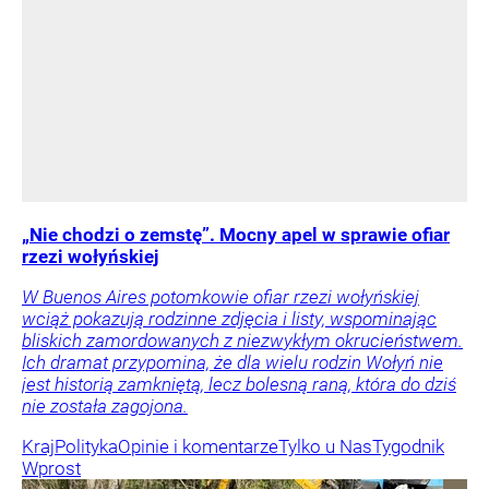
„Nie chodzi o zemstę”. Mocny apel w sprawie ofiar
rzezi wołyńskiej
W Buenos Aires potomkowie ofiar rzezi wołyńskiej
wciąż pokazują rodzinne zdjęcia i listy, wspominając
bliskich zamordowanych z niezwykłym okrucieństwem.
Ich dramat przypomina, że dla wielu rodzin Wołyń nie
jest historią zamkniętą, lecz bolesną raną, która do dziś
nie została zagojona.
Kraj
Polityka
Opinie i komentarze
Tylko u Nas
Tygodnik
Wprost