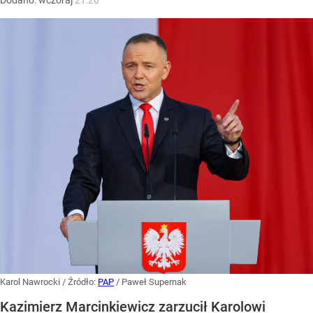
Dodano:
wczoraj
21:26
Karol Nawrocki
/ Źródło:
PAP
/
Paweł Supernak
Kazimierz Marcinkiewicz zarzucił Karolowi