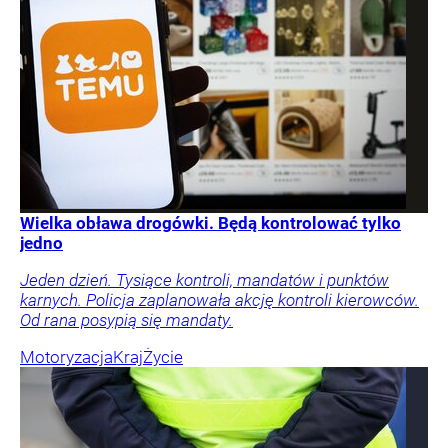
Wielka obława drogówki. Będą kontrolować tylko
jedno
Jeden dzień. Tysiące kontroli, mandatów i punktów
karnych. Policja zaplanowała akcję kontroli kierowców.
Od rana posypią się mandaty.
Motoryzacja
Kraj
Życie