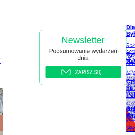
Dla
Był
Newsletter
Rok
Podsumowanie wydarzeń
cora
Był
Jeg
dnia
”
Na
powó
ZAPISZ SIĘ
Mij
Pol
Naw
Czł
wsp
na
pre
Pol
– K
kry
Krzy
Qui
doj
KRR
Jed
Każ
gor
kol
syt
Qui
Kra
jaki
Wam