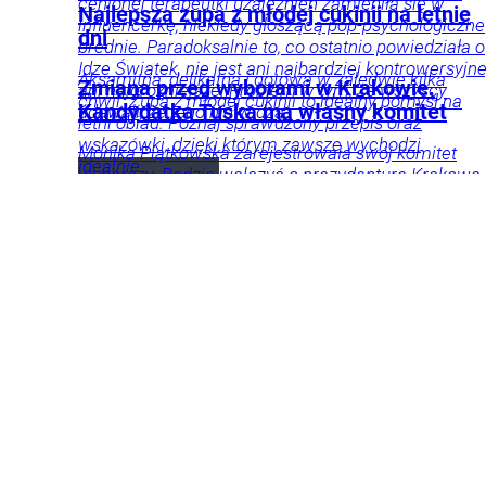
cenionej terapeutki uzależnień zamieniła się w
Najlepsza zupa z młodej cukinii na letnie
influencerkę, niekiedy głoszącą pop-psychologiczne
dni
brednie. Paradoksalnie to, co ostatnio powiedziała o
Idze Świątek, nie jest ani najbardziej kontrowersyjne
Aksamitna, delikatna i gotowa w zaledwie kilka
Zmiana przed wyborami w Krakowie.
ani najgroźniejsze. Problem w tym, że wszyscy
chwil. Zupa z młodej cukinii to idealny pomysł na
Kandydatka Tuska ma własny komitet
udawali, że tego nie widzą.
letni obiad. Poznaj sprawdzony przepis oraz
wskazówki, dzięki którym zawsze wychodzi
Monika Piątkowska zarejestrowała swój komitet
idealnie.
wyborczy. Będzie walczyć o prezydenturę Krakowa
z własnym komitetem.
Przepisy
Żywienie
Polityka
Kraj