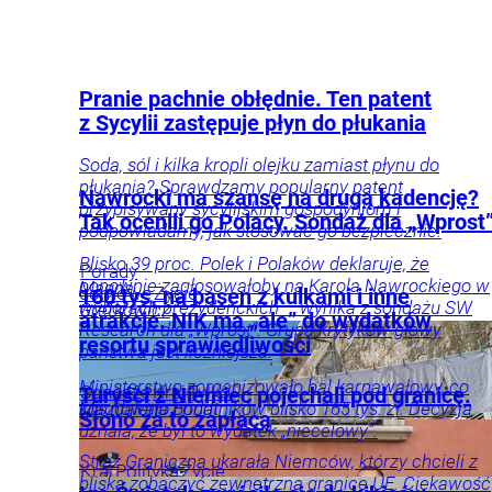
Pranie pachnie obłędnie. Ten patent
z Sycylii zastępuje płyn do płukania
Soda, sól i kilka kropli olejku zamiast płynu do
płukania? Sprawdzamy popularny patent
Nawrocki ma szansę na drugą kadencję?
przypisywany sycylijskim gospodyniom i
Tak ocenili go Polacy. Sondaż dla „Wprost
podpowiadamy, jak stosować go bezpiecznie.
Blisko 39 proc. Polek i Polaków deklaruje, że
Porady
ponownie zagłosowałoby na Karola Nawrockiego w
Magda
domowe
Życie
160 tys. na basen z kulkami i inne
wyborach prezydenckich – wynika z sondażu SW
Grefkowicz
atrakcje. NIK ma „ale” do wydatków
Research dla „Wprost”. Grupa krytyków głowy
resortu sprawiedliwości
państwa jest liczniejsza.
Ministerstwo zorganizowało bal karnawałowy, co
Sondaże
Kraj
Tylko
Turyści z Niemiec pojechali pod granicę.
Magdalena
kosztowało podatników blisko 165 tys. zł. Decyzja
Frindt
u
Słono za to zapłacą
uznała, że był to wydatek „niecelowy”.
Nas
Polityka
Opinie
i komentarze
Straż Graniczna ukarała Niemców, którzy chcieli z
Kraj
Polityka
Życie
bliska zobaczyć zewnętrzną granicę UE. Ciekawość