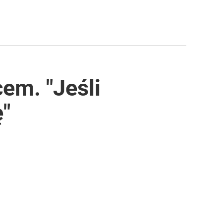
cem. "Jeśli
ę"