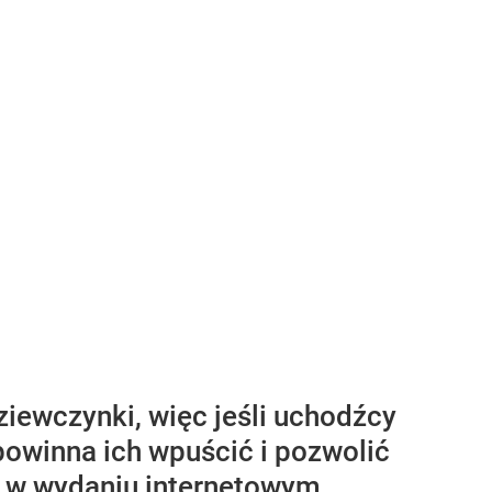
ziewczynki, więc jeśli uchodźcy
 powinna ich wpuścić i pozwolić
e w wydaniu internetowym