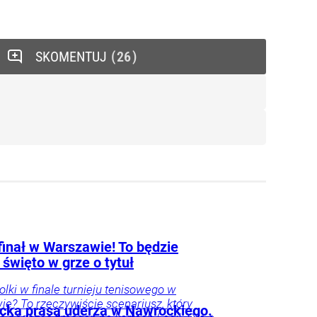
SKOMENTUJ
26
finał w Warszawie! To będzie
 święto w grze o tytuł
Polki w finale turnieju tenisowego w
e? To rzeczywiście scenariusz, który
cka prasa uderza w Nawrockiego.