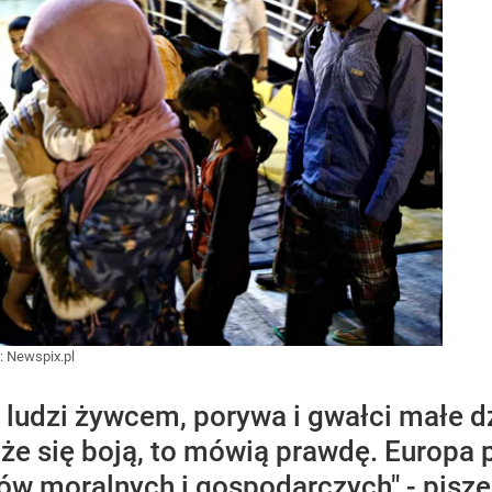
:
Newspix.pl
 ludzi żywcem, porywa i gwałci małe d
, że się boją, to mówią prawdę. Europa
w moralnych i gospodarczych" - pisz