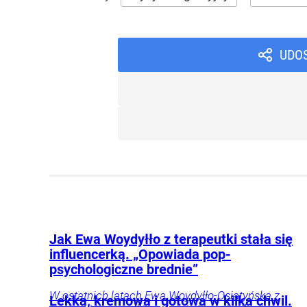
UDO
Jak Ewa Woydyłło z terapeutki stała się
influencerką. „Opowiada pop-
psychologiczne brednie”
W ostatnich latach Ewa Woydyłło-Osiatyńska z
Lekka, kremowa i gotowa w kilka chwil.