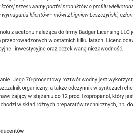
 w której przesuwamy portfel produktów o profilu wielkot
e wymagania klientów– mówi Zbigniew Leszczyński, czło
nolu z acetonu należąca do firmy Badger Licensing LLC
rzeprowadzonych w ostatnich kilku latach. Licencjodaw
yjne i inwestycyjne oraz oczekiwaną niezawodność.
anie. Jego 70-procentowy roztwór wodny jest wykorzys
szczalnik
organiczny, a także odczynnik w syntezach ch
 nawilżający w stężeniu do 12 proc. Izopropanol, który j
hodzi w skład różnych preparatów technicznych, np. do
oducentów