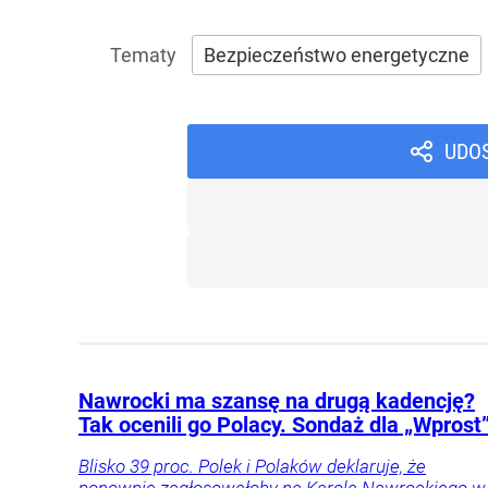
Bezpieczeństwo energetyczne
UDO
Nawrocki ma szansę na drugą kadencję?
Tak ocenili go Polacy. Sondaż dla „Wprost
Blisko 39 proc. Polek i Polaków deklaruje, że