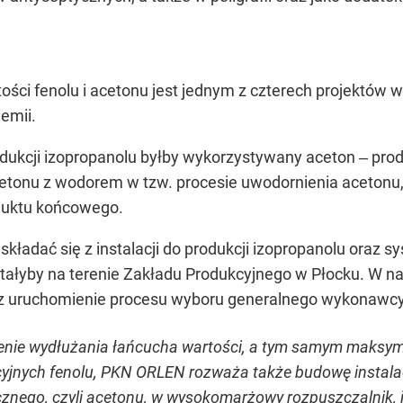
ści fenolu i acetonu jest jednym z czterech projektów 
emii.
ukcji izopropanolu byłby wykorzystywany aceton ‒ prod
etonu z wodorem w tzw. procesie uwodornienia acetonu, p
duktu końcowego.
składać się z instalacji do produkcji izopropanolu oraz 
ałyby na terenie Zakładu Produkcyjnego w Płocku. W na
z uruchomienie procesu wyboru generalnego wykonawcy
żenie wydłużania łańcucha wartości, a tym samym maksyma
yjnych fenolu, PKN ORLEN rozważa także budowę instala
nego, czyli acetonu, w wysokomarżowy rozpuszczalnik, ja