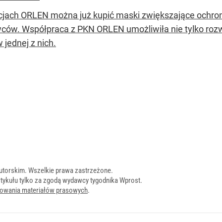
cjach ORLEN można już kupić maski zwiększające ochro
ców. Współpraca z PKN ORLEN umożliwiła nie tylko rozwó
 jednej z nich.
utorskim. Wszelkie prawa zastrzeżone.
tykułu tylko za zgodą wydawcy tygodnika Wprost.
onowania materiałów prasowych
.