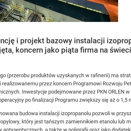
ję i projekt bazowy instalacji izopropa
jęta, koncern jako piąta firma na świe
 (przerobu produktów uzyskanych w rafinerii) ma strat
ięki realizowanemu przez koncern Programowi Rozwoju Petr
cznych. Inwestycje podejmowane przez PKN ORLEN w dłu
racyjny po finalizacji Programu zwiększy się aż o 1,5 m
nowana budowa instalacji izopropanolu pozwoli w przys
ropylowy, który jest tańszym zamiennikiem etanolu lub 
 antyseptycznych, a także w poligrafii oraz jako dodatek