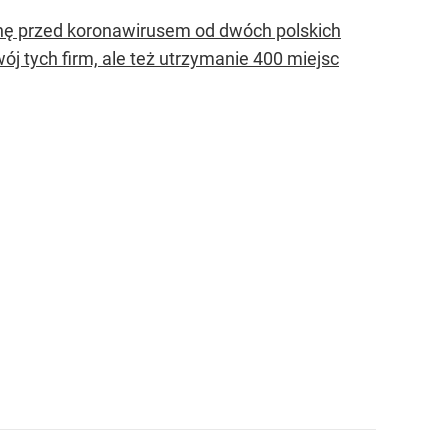
nę przed koronawirusem od dwóch polskich
j tych firm, ale też utrzymanie 400 miejsc