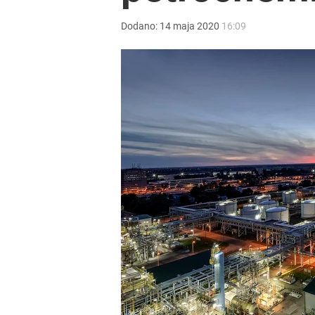
Kluczowy obszar dla Nawrockiego. Wymowne wyni
Dodano:
14
maja
2020
16:09
dodaj
Polacy ocenili Nawrockiego. Posypały się „jedynki”
8
„Nie chodzi o zemstę”. Mocny apel w sprawie ofiar 
dodaj