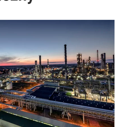
ki sondażu
. Jest „ale”
rzezi wołyńskiej