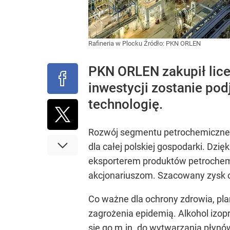
Rafineria w Plocku
Źródło:
PKN ORLEN
PKN ORLEN zakupił licenc
inwestycji zostanie pod
technologię.
Rozwój segmentu petrochemicznego
dla całej polskiej gospodarki. Dz
eksporterem produktów petrochemi
akcjonariuszom. Szacowany zysk ope
Co ważne dla ochrony zdrowia, pla
zagrożenia epidemią. Alkohol izop
się go m.in. do wytwarzania płynów