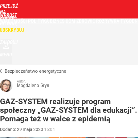
PRZEJDŹ
NA
WPROST
STRONĘ
WIADOMOŚCI
POLITYKA
BIZNES
DOM
ZDROWIE
ROZRYWKA
TYGODN
GŁÓWNĄ
UBSKRYBUJ
ZALOGUJ
MENU
Bezpieczeństwo energetyczne
Autor:
Magdalena Gryn
GAZ-SYSTEM realizuje program
społeczny „GAZ-SYSTEM dla edukacji”.
Pomaga też w walce z epidemią
Dodano:
29
maja
2020
16:04