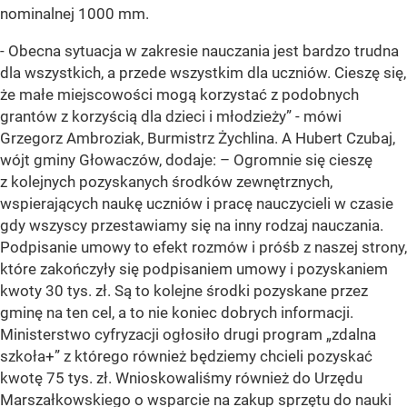
nominalnej 1000 mm.
- Obecna sytuacja w zakresie nauczania jest bardzo trudna
dla wszystkich, a przede wszystkim dla uczniów. Cieszę się,
że małe miejscowości mogą korzystać z podobnych
grantów z korzyścią dla dzieci i młodzieży” - mówi
Grzegorz Ambroziak, Burmistrz Żychlina. A Hubert Czubaj,
wójt gminy Głowaczów, dodaje: – Ogromnie się cieszę
z kolejnych pozyskanych środków zewnętrznych,
wspierających naukę uczniów i pracę nauczycieli w czasie
gdy wszyscy przestawiamy się na inny rodzaj nauczania.
Podpisanie umowy to efekt rozmów i próśb z naszej strony,
które zakończyły się podpisaniem umowy i pozyskaniem
kwoty 30 tys. zł. Są to kolejne środki pozyskane przez
gminę na ten cel, a to nie koniec dobrych informacji.
Ministerstwo cyfryzacji ogłosiło drugi program „zdalna
szkoła+” z którego również będziemy chcieli pozyskać
kwotę 75 tys. zł. Wnioskowaliśmy również do Urzędu
Marszałkowskiego o wsparcie na zakup sprzętu do nauki