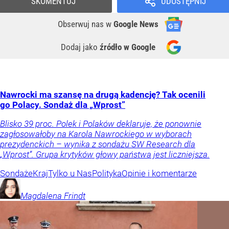
SKOMENTUJ
UDOSTĘPNIJ
Obserwuj nas
w
Google News
Dodaj jako
źródło w Google
Nawrocki ma szansę na drugą kadencję? Tak ocenili
go Polacy. Sondaż dla „Wprost”
Blisko 39 proc. Polek i Polaków deklaruje, że ponownie
zagłosowałoby na Karola Nawrockiego w wyborach
prezydenckich – wynika z sondażu SW Research dla
„Wprost”. Grupa krytyków głowy państwa jest liczniejsza.
Sondaże
Kraj
Tylko u Nas
Polityka
Opinie i komentarze
Magdalena
Frindt