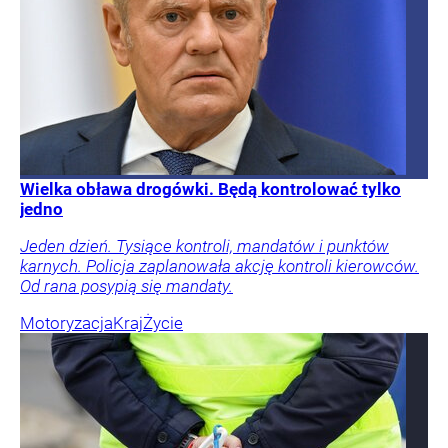
Wielka obława drogówki. Będą kontrolować tylko
jedno
Jeden dzień. Tysiące kontroli, mandatów i punktów
karnych. Policja zaplanowała akcję kontroli kierowców.
Od rana posypią się mandaty.
Motoryzacja
Kraj
Życie