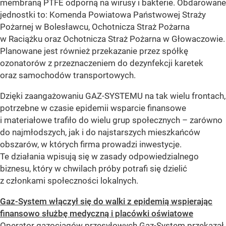
membraną PTFE odporną na wirusy i bakterie. Obdarowane
jednostki to: Komenda Powiatowa Państwowej Straży
Pożarnej w Bolesławcu, Ochotnicza Straż Pożarna
w Raciążku oraz Ochotnicza Straż Pożarna w Głowaczowie.
Planowane jest również przekazanie przez spółkę
ozonatorów z przeznaczeniem do dezynfekcji karetek
oraz samochodów transportowych.
Dzięki zaangażowaniu GAZ-SYSTEMU na tak wielu frontach,
potrzebne w czasie epidemii wsparcie finansowe
i materiałowe trafiło do wielu grup społecznych – zarówno
do najmłodszych, jak i do najstarszych mieszkańców
obszarów, w których firma prowadzi inwestycje.
Te działania wpisują się w zasady odpowiedzialnego
biznesu, który w chwilach próby potrafi się dzielić
z członkami społeczności lokalnych.
Gaz-System włączył się do walki z epidemią wspierając
finansowo służbę medyczną i placówki oświatowe
Operator gazociągów przesyłowych Gaz-System przekazał