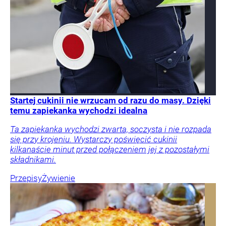
Startej cukinii nie wrzucam od razu do masy. Dzięki
temu zapiekanka wychodzi idealna
Ta zapiekanka wychodzi zwarta, soczysta i nie rozpada
się przy krojeniu. Wystarczy poświęcić cukinii
kilkanaście minut przed połączeniem jej z pozostałymi
składnikami.
Przepisy
Żywienie