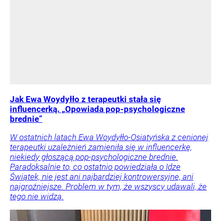
Jak Ewa Woydyłło z terapeutki stała się
influencerką. „Opowiada pop-psychologiczne
brednie”
W ostatnich latach Ewa Woydyłło-Osiatyńska z cenionej
terapeutki uzależnień zamieniła się w influencerkę,
niekiedy głoszącą pop-psychologiczne brednie.
Paradoksalnie to, co ostatnio powiedziała o Idze
Świątek, nie jest ani najbardziej kontrowersyjne, ani
najgroźniejsze. Problem w tym, że wszyscy udawali, że
tego nie widzą.