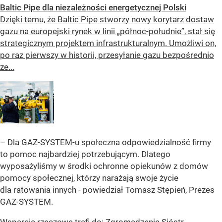
Baltic Pipe dla niezależności energetycznej Polski
Dzięki temu, że Baltic Pipe stworzy nowy korytarz dostaw
gazu na europejski rynek w linii „północ-południe”, stał się
strategicznym projektem infrastrukturalnym. Umożliwi on,
po raz pierwszy w historii, przesyłanie gazu bezpośrednio
ze...
– Dla GAZ-SYSTEM-u społeczna odpowiedzialność firmy
to pomoc najbardziej potrzebującym. Dlatego
wyposażyliśmy w środki ochronne opiekunów z domów
pomocy społecznej, którzy narażają swoje życie
dla ratowania innych - powiedział Tomasz Stępień, Prezes
GAZ-SYSTEM.