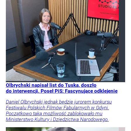
Olbrychski napisał list do Tuska, doszło
do interwencji. Poseł PiS: Fascynujące odklejenie
Daniel Olbrychski jednak będzie jurorem konkursu
Festiwalu Polskich Filmów Fabularnych w Gdyni.
Początkowo taką możliwość zablokowało mu
Ministerstwo Kultury i Dziedzictwa Narodowego.