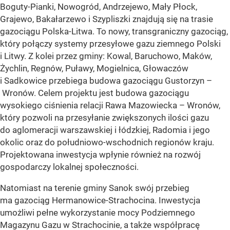
Boguty-Pianki, Nowogród, Andrzejewo, Mały Płock,
Grajewo, Bakałarzewo i Szypliszki znajdują się na trasie
gazociągu Polska-Litwa. To nowy, transgraniczny gazociąg,
który połączy systemy przesyłowe gazu ziemnego Polski
i Litwy. Z kolei przez gminy: Kowal, Baruchowo, Maków,
Żychlin, Regnów, Puławy, Mogielnica, Głowaczów
i Sadkowice przebiega budowa gazociągu Gustorzyn –
Wronów. Celem projektu jest budowa gazociągu
wysokiego ciśnienia relacji Rawa Mazowiecka – Wronów,
który pozwoli na przesyłanie zwiększonych ilości gazu
do aglomeracji warszawskiej i łódzkiej, Radomia i jego
okolic oraz do południowo-wschodnich regionów kraju.
Projektowana inwestycja wpłynie również na rozwój
gospodarczy lokalnej społeczności.
Natomiast na terenie gminy Sanok swój przebieg
ma gazociąg Hermanowice-Strachocina. Inwestycja
umożliwi pełne wykorzystanie mocy Podziemnego
Magazynu Gazu w Strachocinie, a także współpracę