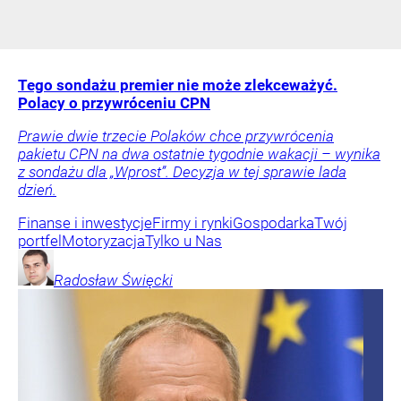
Tego sondażu premier nie może zlekceważyć.
Polacy o przywróceniu CPN
Prawie dwie trzecie Polaków chce przywrócenia
pakietu CPN na dwa ostatnie tygodnie wakacji – wynika
z sondażu dla „Wprost”. Decyzja w tej sprawie lada
dzień.
Finanse i inwestycje
Firmy i rynki
Gospodarka
Twój
portfel
Motoryzacja
Tylko u Nas
Radosław
Święcki