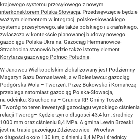
krajowego systemu przesyłowego z nowym
interkonektorem Polska-Słowacja
. Przedsięwzięcie będzie
ważnym elementem w integracji polsko-słowackiego
systemu przesyłowego, ale także polskiego i ukraińskiego,
zwłaszcza w kontekście planowanej budowy nowego
gazociągu Polska-Ukraina. Gazociąg Hermanowice-
Strachocina stanowić będzie także istotny element
Korytarza gazowego Północ-Południe
.
W Janowcu Wielkopolskim zlokalizowany jest Podziemny
Magazyn Gazu Domasławek, a w Bolesławcu: gazociąg
Podgórska Wola – Tworzeń. Przez Bukowsko i Komańczę
przebiega natomiast gazociąg Polska-Słowacja,
na odcinku: Strachocina – Granica RP. Gminy Toszek
i Tworóg to teren inwestycji gazociągu wysokiego ciśnienia
relacji Tworóg– Kędzierzyn o długości 43,4 km, średnicy
1000 mm oraz ciśnieniu 8,4 MPa. A gmina Lewin Brzeski
jest na trasie gazociągu Zdzieszowice - Wrocław
o długości około 130 km, ciśnieniu 8,4 MPa i średnicy