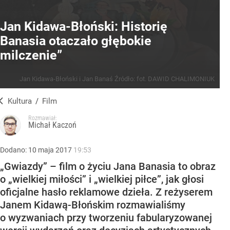
Jan Kidawa-Błoński: Historię
Banasia otaczało głębokie
milczenie”
Jan Kidawa-Błoński i Jan Banaś
Źródło:
fot. DAWID CHALIMONIUK
Kultura
/
Film
Rozmawiał:
Michał Kaczoń
Dodano:
10
maja
2017
19:53
„Gwiazdy” – film o życiu Jana Banasia to obraz
o „wielkiej miłości” i „wielkiej piłce”, jak głosi
oficjalne hasło reklamowe dzieła. Z reżyserem
Janem Kidawą-Błońskim rozmawialiśmy
o wyzwaniach przy tworzeniu fabularyzowanej