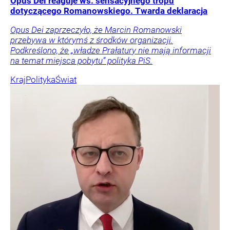
Opus Dei reaguje ws. sensacyjnego tropu
dotyczącego Romanowskiego. Twarda deklaracja
Opus Dei zaprzeczyło, że Marcin Romanowski
przebywa w którymś z środków organizacji.
Podkreślono, że „władze Prałatury nie mają informacji
na temat miejsca pobytu” polityka PiS.
Kraj
Polityka
Świat