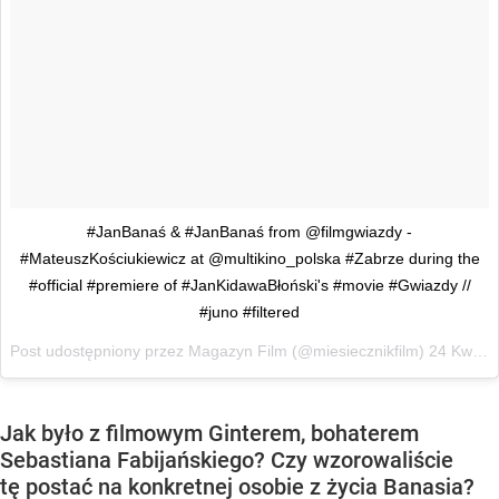
#JanBanaś & #JanBanaś from @filmgwiazdy -
#MateuszKościukiewicz at @multikino_polska #Zabrze during the
#official #premiere of #JanKidawaBłoński's #movie #Gwiazdy //
#juno #filtered
Post udostępniony przez Magazyn Film (@miesiecznikfilm)
24 Kwi, 2017 o 12:53 PDT
Jak było z filmowym Ginterem, bohaterem
Sebastiana Fabijańskiego? Czy wzorowaliście
tę postać na konkretnej osobie z życia Banasia?