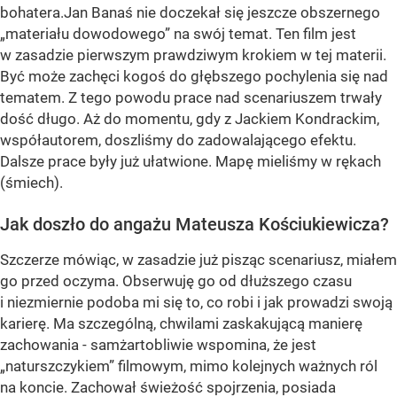
bohatera.Jan Banaś nie doczekał się jeszcze obszernego
„materiału dowodowego” na swój temat. Ten film jest
w zasadzie pierwszym prawdziwym krokiem w tej materii.
Być może zachęci kogoś do głębszego pochylenia się nad
tematem. Z tego powodu prace nad scenariuszem trwały
dość długo. Aż do momentu, gdy z Jackiem Kondrackim,
współautorem, doszliśmy do zadowalającego efektu.
Dalsze prace były już ułatwione. Mapę mieliśmy w rękach
(śmiech).
Jak doszło do angażu Mateusza Kościukiewicza?
Szczerze mówiąc, w zasadzie już pisząc scenariusz, miałem
go przed oczyma. Obserwuję go od dłuższego czasu
i niezmiernie podoba mi się to, co robi i jak prowadzi swoją
karierę. Ma szczególną, chwilami zaskakującą manierę
zachowania - samżartobliwie wspomina, że jest
„naturszczykiem” filmowym, mimo kolejnych ważnych ról
na koncie. Zachował świeżość spojrzenia, posiada