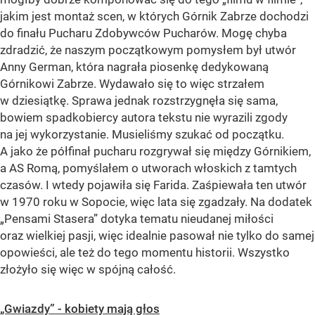
jakim jest montaż scen, w których Górnik Zabrze dochodzi
do finału Pucharu Zdobywców Pucharów. Mogę chyba
zdradzić, że naszym początkowym pomysłem był utwór
Anny German, która nagrała piosenkę dedykowaną
Górnikowi Zabrze. Wydawało się to więc strzałem
w dziesiątkę. Sprawa jednak rozstrzygnęła się sama,
bowiem spadkobiercy autora tekstu nie wyrazili zgody
na jej wykorzystanie. Musieliśmy szukać od początku.
A jako że półfinał pucharu rozgrywał się między Górnikiem,
a AS Romą, pomyślałem o utworach włoskich z tamtych
czasów. I wtedy pojawiła się Farida. Zaśpiewała ten utwór
w 1970 roku w Sopocie, więc lata się zgadzały. Na dodatek
„Pensami Stasera” dotyka tematu nieudanej miłości
oraz wielkiej pasji, więc idealnie pasował nie tylko do samej
opowieści, ale też do tego momentu historii. Wszystko
złożyło się więc w spójną całość.
„Gwiazdy” - kobiety mają głos