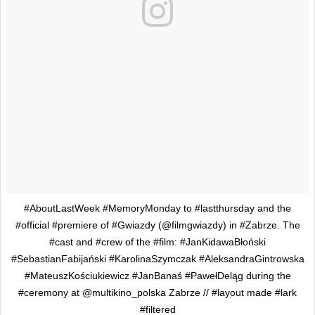
#AboutLastWeek #MemoryMonday to #lastthursday and the
#official #premiere of #Gwiazdy (@filmgwiazdy) in #Zabrze. The
#cast and #crew of the #film: #JanKidawaBłoński
#SebastianFabijański #KarolinaSzymczak #AleksandraGintrowska
#MateuszKościukiewicz #JanBanaś #PawełDeląg during the
#ceremony at @multikino_polska Zabrze // #layout made #lark
#filtered