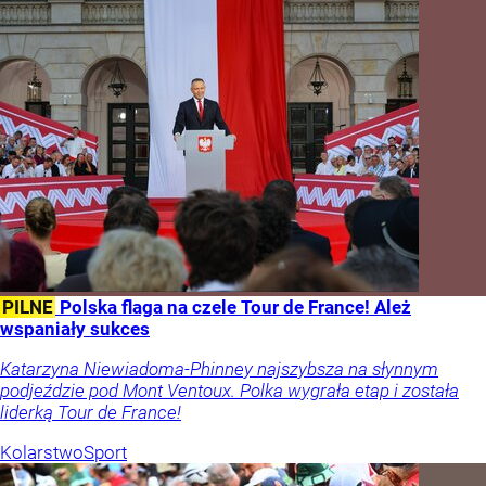
PILNE
Polska flaga na czele Tour de France! Ależ
wspaniały sukces
Katarzyna Niewiadoma-Phinney najszybsza na słynnym
podjeździe pod Mont Ventoux. Polka wygrała etap i została
liderką Tour de France!
Kolarstwo
Sport