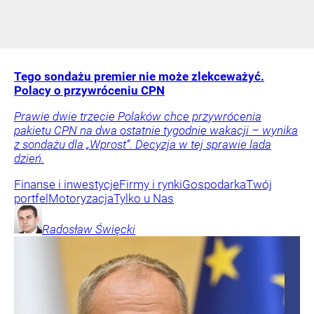
Tego sondażu premier nie może zlekceważyć.
Polacy o przywróceniu CPN
Prawie dwie trzecie Polaków chce przywrócenia
pakietu CPN na dwa ostatnie tygodnie wakacji – wynika
z sondażu dla „Wprost”. Decyzja w tej sprawie lada
dzień.
Finanse i inwestycje
Firmy i rynki
Gospodarka
Twój
portfel
Motoryzacja
Tylko u Nas
Radosław
Święcki