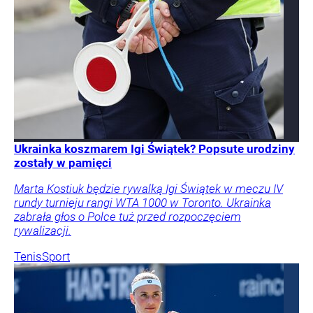
Ukrainka koszmarem Igi Świątek? Popsute urodziny
zostały w pamięci
Marta Kostiuk będzie rywalką Igi Świątek w meczu IV
rundy turnieju rangi WTA 1000 w Toronto. Ukrainka
zabrała głos o Polce tuż przed rozpoczęciem
rywalizacji.
Tenis
Sport