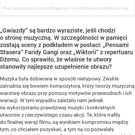
Post udostępniony przez Magazyn Film (@miesiecznikfilm)
24 Kwi, 2017 o 2:17 PDT
„Gwiazdy” są bardzo wyraziste, jeśli chodzi
o stronę muzyczną. W szczególności w pamięci
zostają sceny z podkładem w postaci: „Pensami
Stasera” Faridy Gangi oraz „Wiktorii” z repertuaru
Dżemu. Co sprawiło, że właśnie te utwory
stanowiły najlepsze uzupełnienie obrazu?
Muzyka była dobierana w sposób nietypowy. Zwykle
zatrudnia się bowiem kompozytora, który tworzy muzyczną
warstwę obrazu przy pomocy motywów przewodnich i ich
wariacji. W tym wypadku zależało nam jednak
na wykorzystaniu prawdziwej muzyki i konkretnych
utworów z rzeczywistego czasu akcji. Te, które trafiły
do finalnej wersji filmu, są wynikiem kompromisu między
tym, co chciałem pozyskać, a tym na co pozwalały