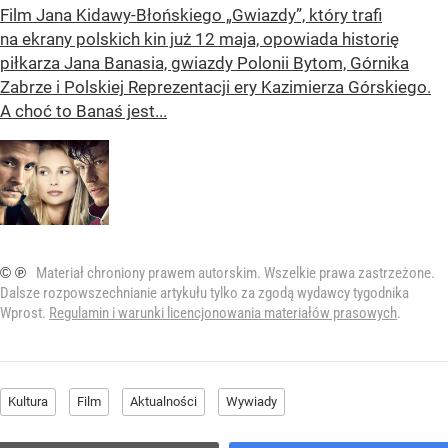
Film Jana Kidawy-Błońskiego „Gwiazdy”, który trafi
na ekrany polskich kin już 12 maja, opowiada historię
piłkarza Jana Banasia, gwiazdy Polonii Bytom, Górnika
Zabrze i Polskiej Reprezentacji ery Kazimierza Górskiego.
A choć to Banaś jest...
© ℗
Materiał chroniony prawem autorskim. Wszelkie prawa zastrzeżone.
Dalsze rozpowszechnianie artykułu tylko za zgodą wydawcy tygodnika
Wprost.
Regulamin i warunki licencjonowania materiałów prasowych
.
Kultura
Film
Aktualności
Wywiady