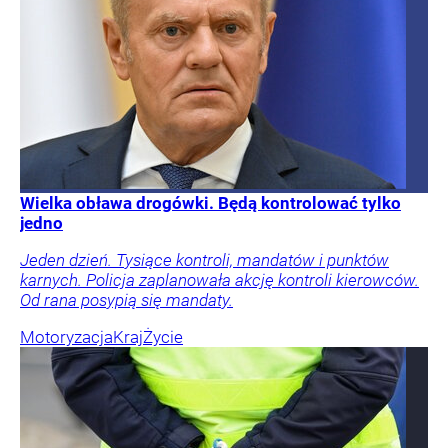
Wielka obława drogówki. Będą kontrolować tylko
jedno
Jeden dzień. Tysiące kontroli, mandatów i punktów
karnych. Policja zaplanowała akcję kontroli kierowców.
Od rana posypią się mandaty.
Motoryzacja
Kraj
Życie