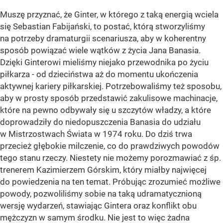
Muszę przyznać, że Ginter, w którego z taką energią wciela
się Sebastian Fabijański, to postać, którą stworzyliśmy
na potrzeby dramaturgii scenariusza, aby w koherentny
sposób powiązać wiele wątków z życia Jana Banasia.
Dzięki Ginterowi mieliśmy niejako przewodnika po życiu
piłkarza - od dzieciństwa aż do momentu ukończenia
aktywnej kariery piłkarskiej. Potrzebowaliśmy też sposobu,
aby w prosty sposób przedstawić zakulisowe machinacje,
które na pewno odbywały się u szczytów władzy, a które
doprowadziły do niedopuszczenia Banasia do udziału
w Mistrzostwach Świata w 1974 roku. Do dziś trwa
przecież głębokie milczenie, co do prawdziwych powodów
tego stanu rzeczy. Niestety nie możemy porozmawiać z śp.
trenerem Kazimierzem Górskim, który miałby najwięcej
do powiedzenia na ten temat. Próbując zrozumieć możliwe
powody, pozwoliliśmy sobie na taką udramatycznioną
wersję wydarzeń, stawiając Gintera oraz konflikt obu
mężczyzn w samym środku. Nie jest to więc żadna