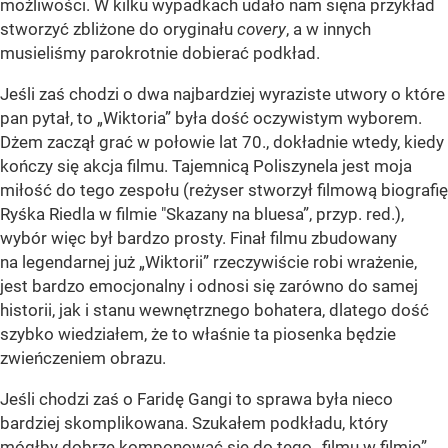
możliwości. W kilku wypadkach udało nam sięna przykład
stworzyć zbliżone do oryginału
covery
, a w innych
musieliśmy parokrotnie dobierać podkład.
Jeśli zaś chodzi o dwa najbardziej wyraziste utwory o które
pan pytał, to „Wiktoria” była dość oczywistym wyborem.
Dżem zaczął grać w połowie lat 70., dokładnie wtedy, kiedy
kończy się akcja filmu. Tajemnicą Poliszynela jest moja
miłość do tego zespołu (reżyser stworzył filmową biografię
Ryśka Riedla w filmie "Skazany na bluesa”, przyp. red.),
wybór więc był bardzo prosty. Finał filmu zbudowany
na legendarnej już „Wiktorii” rzeczywiście robi wrażenie,
jest bardzo emocjonalny i odnosi się zarówno do samej
historii, jak i stanu wewnętrznego bohatera, dlatego dość
szybko wiedziałem, że to właśnie ta piosenka będzie
zwieńczeniem obrazu.
Jeśli chodzi zaś o Faridę Gangi to sprawa była nieco
bardziej skomplikowana. Szukałem podkładu, który
mógłby dobrze komponować się do tego „filmu w filmie”,