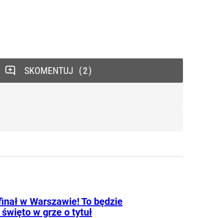
SKOMENTUJ
2
finał w Warszawie! To będzie
 święto w grze o tytuł