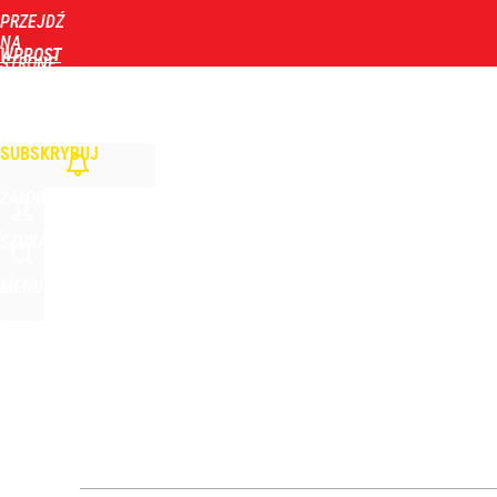
PRZEJDŹ
Udostępnij
2
Skomentuj
NA
WPROST
STRONĘ
GŁÓWNĄ
WIADOMOŚCI
POLITYKA
BIZNES
DOM
ZDROWIE
ROZRYWKA
TYGOD
SUBSKRYBUJ
ZALOGUJ
SZUKAJ
MENU