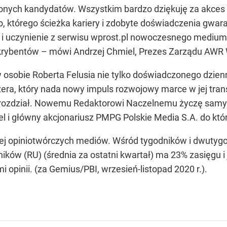
zonych kandydatów. Wszystkim bardzo dziękuję za akces
, którego ścieżka kariery i zdobyte doświadczenia gwarant
i uczynienie z serwisu wprost.pl nowoczesnego medium 
krybentów – mówi Andrzej Chmiel, Prezes Zarządu AWR 
w osobie Roberta Felusia nie tylko doświadczonego dzienn
a, który nada nowy impuls rozwojowy marce w jej transfor
 rozdział. Nowemu Redaktorowi Naczelnemu życzę samyc
el i główny akcjonariusz PMPG Polskie Media S.A. do któ
ziej opiniotwórczych mediów. Wśród tygodników i dwutyg
ników (RU) (średnia za ostatni kwartał) ma 23% zasięgu 
opinii. (za Gemius/PBI, wrzesień-listopad 2020 r.).