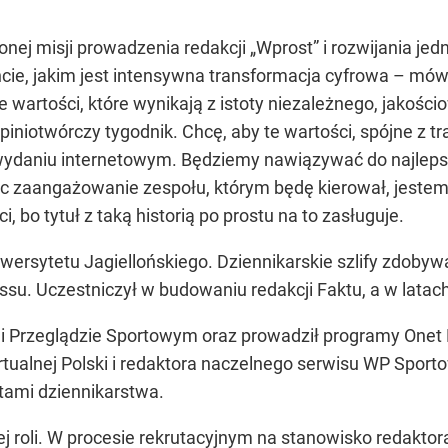
onej misji prowadzenia redakcji „Wprost” i rozwijania j
, jakim jest intensywna transformacja cyfrowa – mówi 
e wartości, które wynikają z istoty niezależnego, jakośc
opiniotwórczy tygodnik. Chcę, aby te wartości, spójne z t
ydaniu internetowym. Będziemy nawiązywać do najlepszy
c zaangażowanie zespołu, którym będę kierował, jeste
, bo tytuł z taką historią po prostu na to zasługuje.
wersytetu Jagiellońskiego. Dziennikarskie szlify zdoby
ssu. Uczestniczył w budowaniu redakcji Faktu, a w lata
i Przeglądzie Sportowym oraz prowadził programy Onet R
rtualnej Polski i redaktora naczelnego serwisu WP Spor
tami dziennikarstwa.
ej roli. W procesie rekrutacyjnym na stanowisko redakto