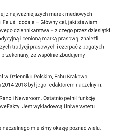
ednej z najważniejszych marek mediowych
Feluś i dodaje – Główny cel, jaki stawiam
iowego dziennikarstwa – z czego przez dziesiątki
radycyjną i cenioną marką prasową, znaleźli
ch tradycji prasowych i czerpać z bogatych
m przekonany, że wspólnie zbudujemy
wał w Dzienniku Polskim, Echu Krakowa
ch 2014-2018 był jego redaktorem naczelnym.
ano i Newsroom. Ostatnio pełnił funkcję
toweFakty. Jest wykładowcą Uniwersytetu
ra naczelnego mieliśmy okazję poznać wielu,