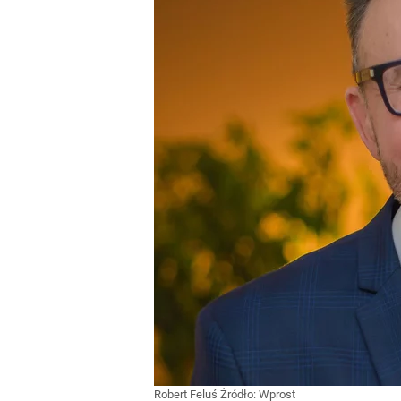
Robert Feluś
Źródło:
Wprost