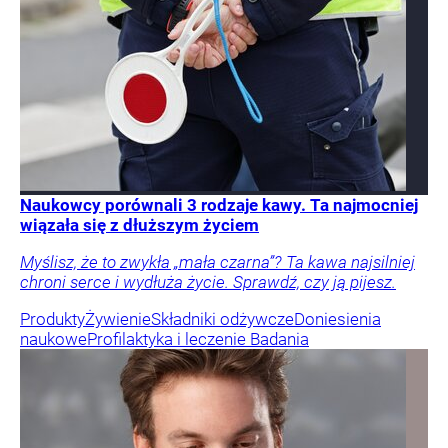
Naukowcy porównali 3 rodzaje kawy. Ta najmocniej
wiązała się z dłuższym życiem
Myślisz, że to zwykła „mała czarna”? Ta kawa najsilniej
chroni serce i wydłuża życie. Sprawdź, czy ją pijesz.
Produkty
Żywienie
Składniki odżywcze
Doniesienia
naukowe
Profilaktyka i leczenie
Badania