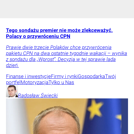
Tego sondażu premier nie może zlekceważyć.
Polacy o przywróceniu CPN
Prawie dwie trzecie Polaków chce przywrócenia
pakietu CPN na dwa ostatnie tygodnie wakacji – wynika
z sondażu dla „Wprost”. Decyzja w tej sprawie lada
dzień.
Finanse i inwestycje
Firmy i rynki
Gospodarka
Twój
portfel
Motoryzacja
Tylko u Nas
Radosław
Święcki