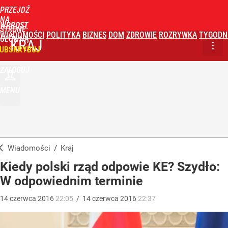
PRZEJDŹ
NA
WPROST
STRONĘ
WIADOMOŚCI
POLITYKA
BIZNES
DOM
ZDROWIE
ROZRYWKA
TYGODN
GŁÓWNĄ
KRAJ
UBSKRYBUJ
ZALOGUJ
MENU
Wiadomości
/
Kraj
Kiedy polski rząd odpowie KE? Szydło:
W odpowiednim terminie
14
czerwca
2016
22:05
/
14
czerwca
2016
22:37