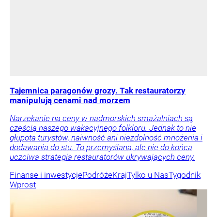
Tajemnica paragonów grozy. Tak restauratorzy
manipulują cenami nad morzem
Narzekanie na ceny w nadmorskich smażalniach są
częścią naszego wakacyjnego folkloru. Jednak to nie
głupota turystów, naiwność ani niezdolność mnożenia i
dodawania do stu. To przemyślana, ale nie do końca
uczciwa strategia restauratorów ukrywających ceny.
Finanse i inwestycje
Podróże
Kraj
Tylko u Nas
Tygodnik
Wprost