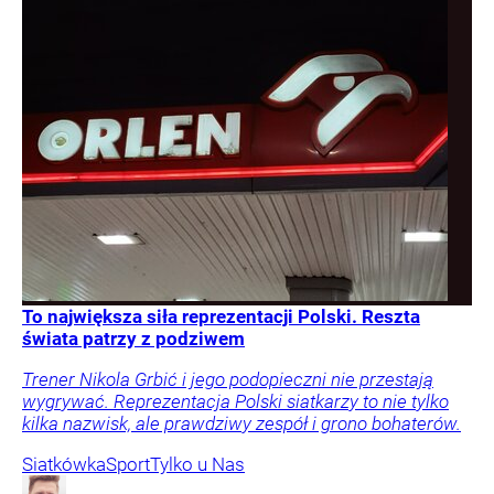
To największa siła reprezentacji Polski. Reszta
świata patrzy z podziwem
Trener Nikola Grbić i jego podopieczni nie przestają
wygrywać. Reprezentacja Polski siatkarzy to nie tylko
kilka nazwisk, ale prawdziwy zespół i grono bohaterów.
Siatkówka
Sport
Tylko u Nas