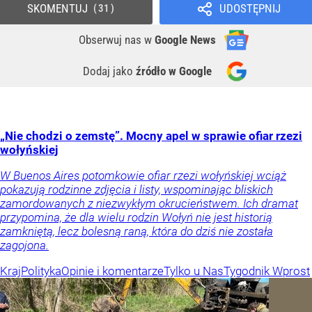
SKOMENTUJ
UDOSTĘPNIJ
31
Obserwuj nas
w
Google News
Dodaj jako
źródło w Google
„Nie chodzi o zemstę”. Mocny apel w sprawie ofiar rzezi
wołyńskiej
W Buenos Aires potomkowie ofiar rzezi wołyńskiej wciąż
pokazują rodzinne zdjęcia i listy, wspominając bliskich
zamordowanych z niezwykłym okrucieństwem. Ich dramat
przypomina, że dla wielu rodzin Wołyń nie jest historią
zamkniętą, lecz bolesną raną, która do dziś nie została
zagojona.
Kraj
Polityka
Opinie i komentarze
Tylko u Nas
Tygodnik Wprost