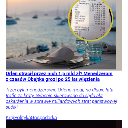
Orlen stracił przez nich 1,5 mld zł? Menedżerom
z czasów Obajtka grozi po 25 lat więzienia
Trzej byli menedżerowie Orlenu mogą na długie lata
trafić za kraty. Właśnie skierowano do sądu akt
oskarżenia w sprawie miliardowych strat państwowej
spółki.
Kraj
Polityka
Gospodarka