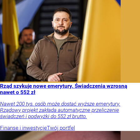
Rząd szykuje nowe emerytury. Świadczenia wzrosną
nawet o 552 zł
Nawet 200 tys. osób może dostać wyższe emerytury.
Rządowy projekt zakłada automatyczne przeliczenie
świadczeń i podwyżki do 552 zł brutto.
Finanse i inwestycje
Twój portfel