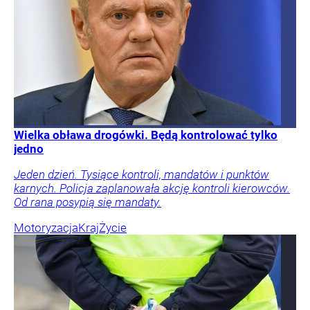
Wielka obława drogówki. Będą kontrolować tylko
jedno
Jeden dzień. Tysiące kontroli, mandatów i punktów
karnych. Policja zaplanowała akcję kontroli kierowców.
Od rana posypią się mandaty.
Motoryzacja
Kraj
Życie