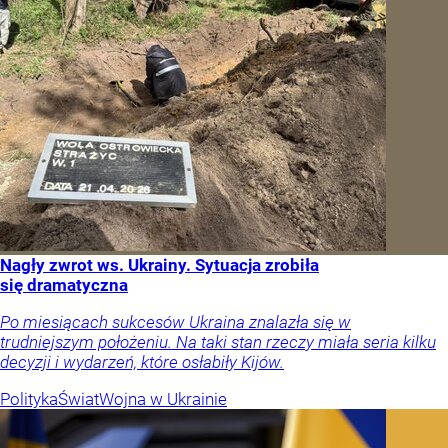
Nagły zwrot ws. Ukrainy. Sytuacja zrobiła
się dramatyczna
Po miesiącach sukcesów Ukraina znalazła się w
trudniejszym położeniu. Na taki stan rzeczy miała seria kilku
decyzji i wydarzeń, które osłabiły Kijów.
Polityka
Świat
Wojna w Ukrainie