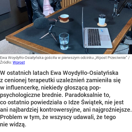
Ewa Woydyłło-Osiatyńska gościła w pierwszym odcinku „Wpost Przeciwnie”
/
Źródło:
Wprost
W ostatnich latach Ewa Woydyłło-Osiatyńska
z cenionej terapeutki uzależnień zamieniła się
w influencerkę, niekiedy głoszącą pop-
psychologiczne brednie. Paradoksalnie to,
co ostatnio powiedziała o Idze Świątek, nie jest
ani najbardziej kontrowersyjne, ani najgroźniejsze.
Problem w tym, że wszyscy udawali, że tego
nie widzą.