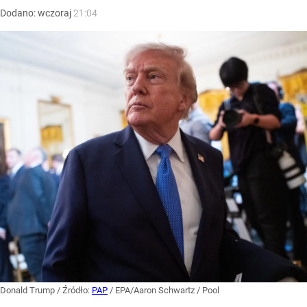
Dodano:
wczoraj
21:04
Donald Trump
/ Źródło:
PAP
/
EPA/Aaron Schwartz / Pool