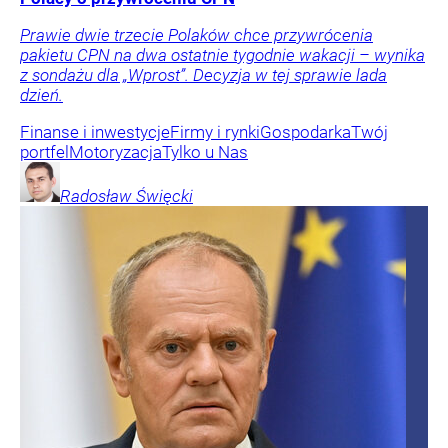
Prawie dwie trzecie Polaków chce przywrócenia
pakietu CPN na dwa ostatnie tygodnie wakacji – wynika
z sondażu dla „Wprost”. Decyzja w tej sprawie lada
dzień.
Finanse i inwestycje
Firmy i rynki
Gospodarka
Twój
portfel
Motoryzacja
Tylko u Nas
Radosław
Święcki