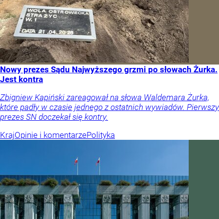
Nowy prezes Sądu Najwyższego grzmi po słowach Żurka.
Jest kontra
Zbigniew Kapiński zareagował na słowa Waldemara Żurka,
które padły w czasie jednego z ostatnich wywiadów. Pierwszy
prezes SN doczekał się kontry.
Kraj
Opinie i komentarze
Polityka