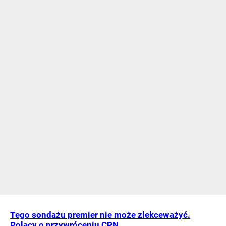
Tego sondażu premier nie może zlekceważyć.
Polacy o przywróceniu CPN