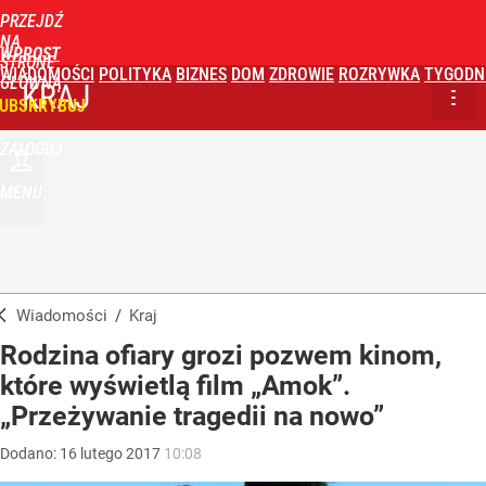
PRZEJDŹ
NA
WPROST
STRONĘ
WIADOMOŚCI
POLITYKA
BIZNES
DOM
ZDROWIE
ROZRYWKA
TYGODN
GŁÓWNĄ
KRAJ
UBSKRYBUJ
ZALOGUJ
MENU
Wiadomości
/
Kraj
Rodzina ofiary grozi pozwem kinom,
które wyświetlą film „Amok”.
„Przeżywanie tragedii na nowo”
Dodano:
16
lutego
2017
10:08