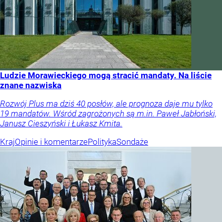
Ludzie Morawieckiego mogą stracić mandaty. Na liście
znane nazwiska
Rozwój Plus ma dziś 40 posłów, ale prognoza daje mu tylko
19 mandatów. Wśród zagrożonych są m.in. Paweł Jabłoński,
Janusz Cieszyński i Łukasz Kmita.
Kraj
Opinie i komentarze
Polityka
Sondaże