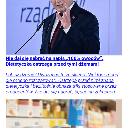
Nie daj się nabrać na napis „100% owoców”.
Dietetyczka ostrzega przed tymi dżemami
Lubisz dżemy? Uważaj na te ze sklepu. Niektóre mogą
cię mocno rozczarować. Ostrzega przed nimi znana
dietetyczka i bezlitośnie obnaża triki stosowane przez
producentów. Nie daj się nabrać, będąc na zakupach.