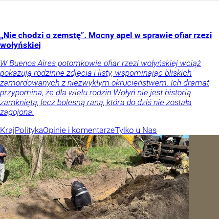
„Nie chodzi o zemstę”. Mocny apel w sprawie ofiar rzezi
wołyńskiej
W Buenos Aires potomkowie ofiar rzezi wołyńskiej wciąż
pokazują rodzinne zdjęcia i listy, wspominając bliskich
zamordowanych z niezwykłym okrucieństwem. Ich dramat
przypomina, że dla wielu rodzin Wołyń nie jest historią
zamkniętą, lecz bolesną raną, która do dziś nie została
zagojona.
Kraj
Polityka
Opinie i komentarze
Tylko u Nas