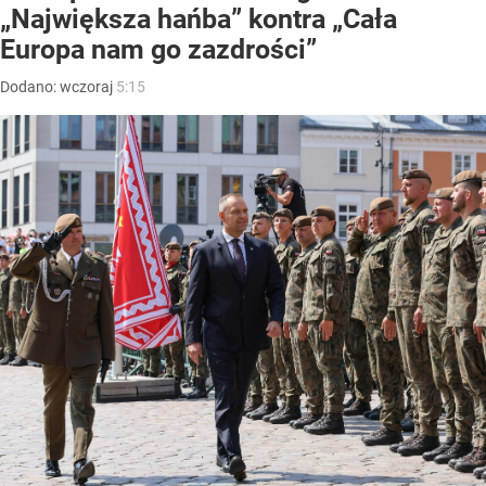
„Największa hańba” kontra „Cała
Europa nam go zazdrości”
Dodano:
wczoraj
5:15