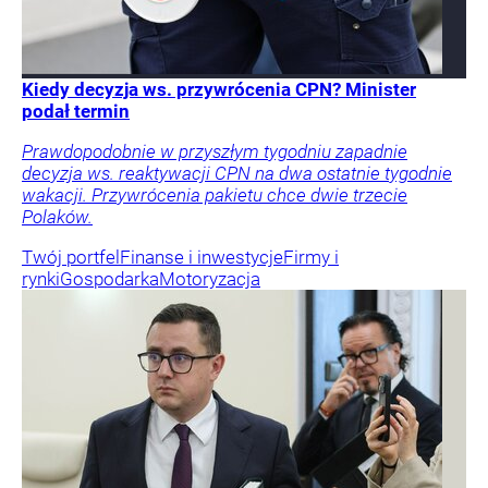
Kiedy decyzja ws. przywrócenia CPN? Minister
podał termin
Prawdopodobnie w przyszłym tygodniu zapadnie
decyzja ws. reaktywacji CPN na dwa ostatnie tygodnie
wakacji. Przywrócenia pakietu chce dwie trzecie
Polaków.
Twój portfel
Finanse i inwestycje
Firmy i
rynki
Gospodarka
Motoryzacja