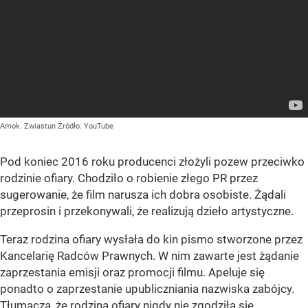
Amok. Zwiastun
Źródło:
YouTube
Pod koniec 2016 roku producenci złożyli pozew przeciwko
rodzinie ofiary. Chodziło o robienie złego PR przez
sugerowanie, że film narusza ich dobra osobiste. Żądali
przeprosin i przekonywali, że realizują dzieło artystyczne.
Teraz rodzina ofiary wysłała do kin pismo stworzone przez
Kancelarię Radców Prawnych. W nim zawarte jest żądanie
zaprzestania emisji oraz promocji filmu. Apeluje się
ponadto o zaprzestanie upubliczniania nazwiska zabójcy.
Tłumaczą, że rodzina ofiary nigdy nie zgodziła się