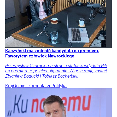
Kaczyński ma zmienić kandydata na premiera.
Faworytem człowiek Nawrockiego
Przemysław Czarnek ma stracić status kandydata PiS
na premiera – przekonują media. W grze mają zostać
Zbigniew Bogucki i Tobiasz Bocheński.
Kraj
Opinie i komentarze
Polityka