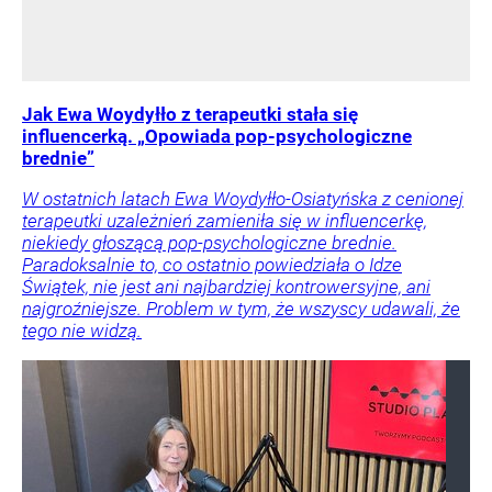
Jak Ewa Woydyłło z terapeutki stała się
influencerką. „Opowiada pop-psychologiczne
brednie”
W ostatnich latach Ewa Woydyłło-Osiatyńska z cenionej
terapeutki uzależnień zamieniła się w influencerkę,
niekiedy głoszącą pop-psychologiczne brednie.
Paradoksalnie to, co ostatnio powiedziała o Idze
Świątek, nie jest ani najbardziej kontrowersyjne, ani
najgroźniejsze. Problem w tym, że wszyscy udawali, że
tego nie widzą.