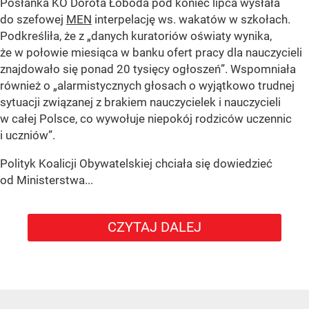
Posłanka KO Dorota Łoboda pod koniec lipca wysłała
do szefowej
MEN
interpelację ws. wakatów w szkołach.
Podkreśliła, że z „danych kuratoriów oświaty wynika,
że w połowie miesiąca w banku ofert pracy dla nauczycieli
znajdowało się ponad 20 tysięcy ogłoszeń”. Wspomniała
również o „alarmistycznych głosach o wyjątkowo trudnej
sytuacji związanej z brakiem nauczycielek i nauczycieli
w całej Polsce, co wywołuje niepokój rodziców uczennic
i uczniów”.
Polityk Koalicji Obywatelskiej chciała się dowiedzieć
od Ministerstwa...
CZYTAJ DALEJ