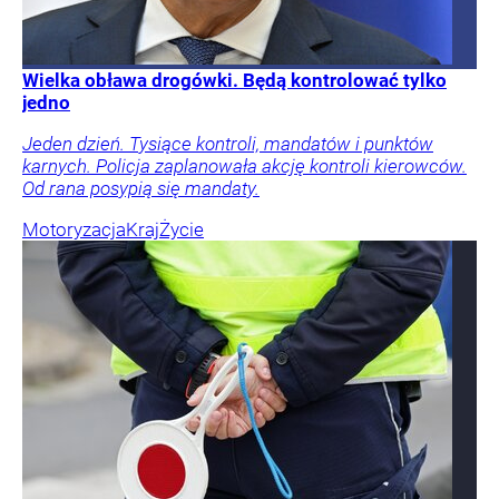
Wielka obława drogówki. Będą kontrolować tylko
jedno
Jeden dzień. Tysiące kontroli, mandatów i punktów
karnych. Policja zaplanowała akcję kontroli kierowców.
Od rana posypią się mandaty.
Motoryzacja
Kraj
Życie