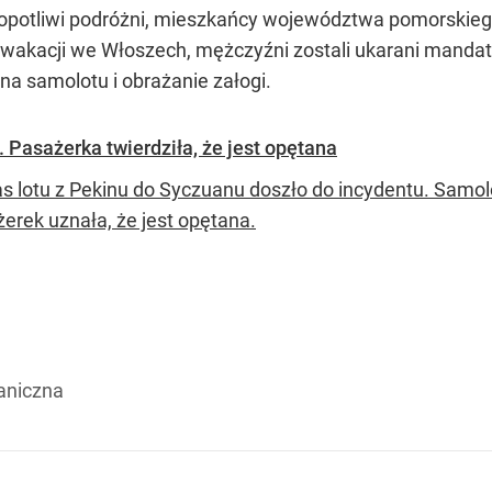
 kłopotliwi podróżni, mieszkańcy województwa pomorskie
t wakacji we Włoszech, mężczyźni zostali ukarani manda
a samolotu i obrażanie załogi.
 Pasażerka twierdziła, że jest opętana
s lotu z Pekinu do Syczuanu doszło do incydentu. Samolo
żerek uznała, że jest opętana.
aniczna