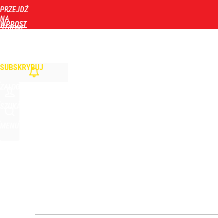
PRZEJDŹ
Udostępnij
2
Skomentuj
NA
WPROST
STRONĘ
GŁÓWNĄ
WIADOMOŚCI
POLITYKA
BIZNES
DOM
ZDROWIE
ROZRYWKA
TYGOD
Zmiana przed wyborami w Krakowie. Kandydatka T
SUBSKRYBUJ
1
ZALOGUJ
Wrze po roku Nawrockiego. „Największa hańba” ko
SZUKAJ
MENU
16
Dlaczego Andrzej Duda się nie udziela? Były minis
dodaj