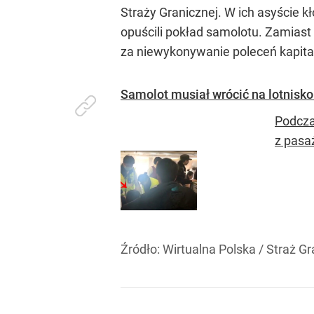
Straży Granicznej. W ich asyście
opuścili pokład samolotu. Zamias
za niewykonywanie poleceń kapitan
Samolot musiał wrócić na lotnisko.
Podcza
z pasa
Źródło:
Wirtualna Polska
/
Straż Gr