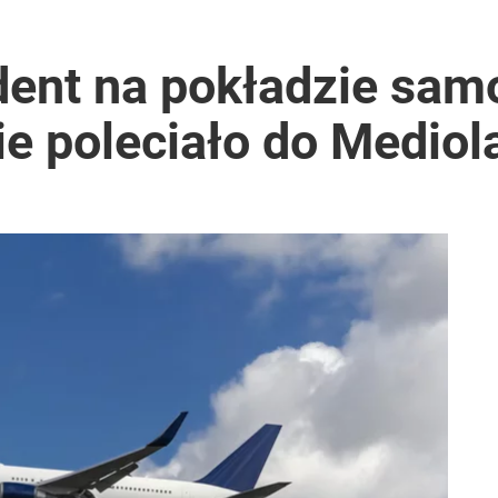
2030 roku?
ent na pokładzie samo
e poleciało do Mediol
i go Polacy. Sondaż dla „Wprost”