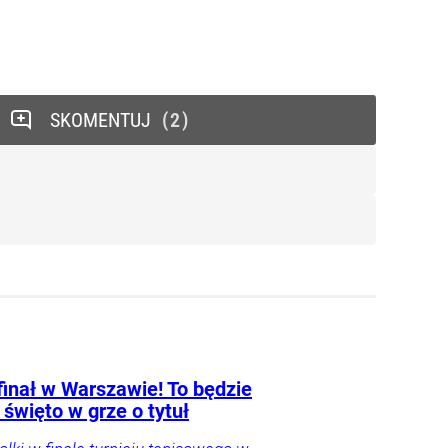
SKOMENTUJ
2
finał w Warszawie! To będzie
 święto w grze o tytuł