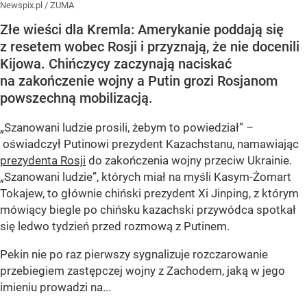
Newspix.pl
/
ZUMA
Złe wieści dla Kremla: Amerykanie poddają się
z resetem wobec Rosji i przyznają, że nie docenili
Kijowa. Chińczycy zaczynają naciskać
na zakończenie wojny a Putin grozi Rosjanom
powszechną mobilizacją.
„Szanowani ludzie prosili, żebym to powiedział” –
oświadczył Putinowi prezydent Kazachstanu, namawiając
prezydenta Rosji
do zakończenia wojny przeciw Ukrainie.
„Szanowani ludzie”, których miał na myśli Kasym-Żomart
Tokajew, to głównie chiński prezydent Xi Jinping, z którym
mówiący biegle po chińsku kazachski przywódca spotkał
się ledwo tydzień przed rozmową z Putinem.
Pekin nie po raz pierwszy sygnalizuje rozczarowanie
przebiegiem zastępczej wojny z Zachodem, jaką w jego
imieniu prowadzi na...