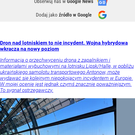
Obserwuj nas
w
Google News
Dodaj jako
źródło w Google
Dron nad lotniskiem to nie incydent. Wojna hybrydowa
wkracza na nowy poziom
Informacja o przechwyceniu drona z zapalnikiem i
materiałami wybuchowymi na lotnisku Lipsk/Halle, w pobliżu
ukraińskiego samolotu transportowego Antonow, może
wydawać się kolejnym niepokojącym incydentem w Europie.
W mojej ocenie jest jednak czymś znacznie poważniejszym.
To sygnał ostrzegawczy.