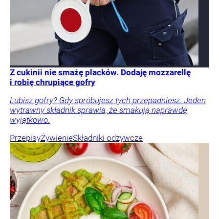
Z cukinii nie smażę placków. Dodaję mozzarellę
i robię chrupiące gofry
Lubisz gofry? Gdy spróbujesz tych przepadniesz. Jeden
wytrawny składnik sprawia, że smakują naprawdę
wyjątkowo.
Przepisy
Żywienie
Składniki odżywcze