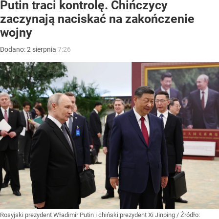
Putin traci kontrolę. Chińczycy
zaczynają naciskać na zakończenie
wojny
Dodano:
2
sierpnia
7:26
Rosyjski prezydent Władimir Putin i chiński prezydent Xi Jinping
/ Źródło: