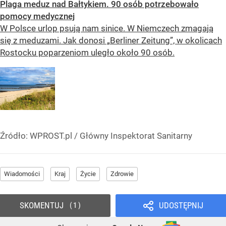
Plaga meduz nad Bałtykiem. 90 osób potrzebowało
pomocy medycznej
W Polsce urlop psują nam sinice. W Niemczech zmagają
się z meduzami. Jak donosi „Berliner Zeitung”, w okolicach
Rostocku poparzeniom uległo około 90 osób.
Źródło:
WPROST.pl
/
Główny Inspektorat Sanitarny
Wiadomości
Kraj
Życie
Zdrowie
SKOMENTUJ
UDOSTĘPNIJ
1