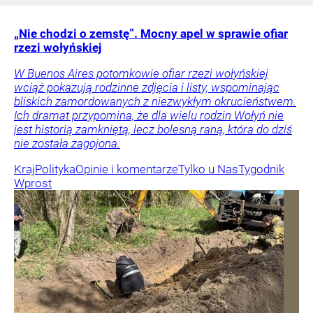
„Nie chodzi o zemstę”. Mocny apel w sprawie ofiar
rzezi wołyńskiej
W Buenos Aires potomkowie ofiar rzezi wołyńskiej
wciąż pokazują rodzinne zdjęcia i listy, wspominając
bliskich zamordowanych z niezwykłym okrucieństwem.
Ich dramat przypomina, że dla wielu rodzin Wołyń nie
jest historią zamkniętą, lecz bolesną raną, która do dziś
nie została zagojona.
Kraj
Polityka
Opinie i komentarze
Tylko u Nas
Tygodnik
Wprost