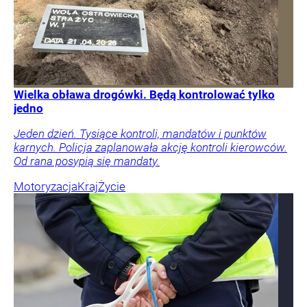
Wielka obława drogówki. Będą kontrolować tylko
jedno
Jeden dzień. Tysiące kontroli, mandatów i punktów
karnych. Policja zaplanowała akcję kontroli kierowców.
Od rana posypią się mandaty.
Motoryzacja
Kraj
Życie