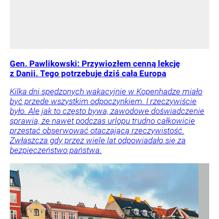
Gen. Pawlikowski: Przywiozłem cenną lekcję
z Danii. Tego potrzebuje dziś cała Europa
Kilka dni spędzonych wakacyjnie w Kopenhadze miało
być przede wszystkim odpoczynkiem. I rzeczywiście
było. Ale jak to często bywa, zawodowe doświadczenie
sprawia, że nawet podczas urlopu trudno całkowicie
przestać obserwować otaczającą rzeczywistość.
Zwłaszcza gdy przez wiele lat odpowiadało się za
bezpieczeństwo państwa.