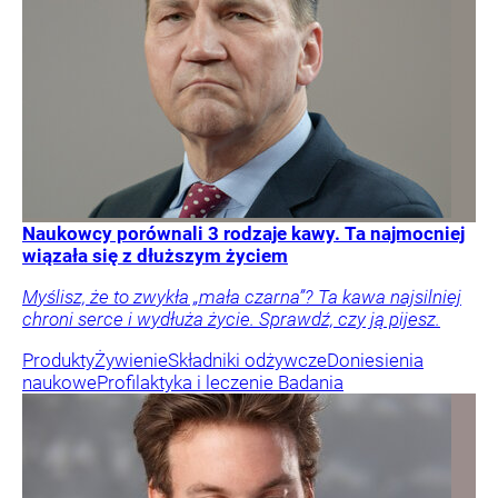
Naukowcy porównali 3 rodzaje kawy. Ta najmocniej
wiązała się z dłuższym życiem
Myślisz, że to zwykła „mała czarna”? Ta kawa najsilniej
chroni serce i wydłuża życie. Sprawdź, czy ją pijesz.
Produkty
Żywienie
Składniki odżywcze
Doniesienia
naukowe
Profilaktyka i leczenie
Badania