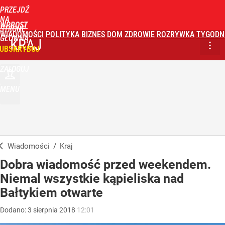
PRZEJDŹ
NA
WPROST
STRONĘ
WIADOMOŚCI
POLITYKA
BIZNES
DOM
ZDROWIE
ROZRYWKA
TYGODN
GŁÓWNĄ
KRAJ
UBSKRYBUJ
ZALOGUJ
MENU
Wiadomości
/
Kraj
Dobra wiadomość przed weekendem.
Niemal wszystkie kąpieliska nad
Bałtykiem otwarte
Dodano:
3
sierpnia
2018
12:01