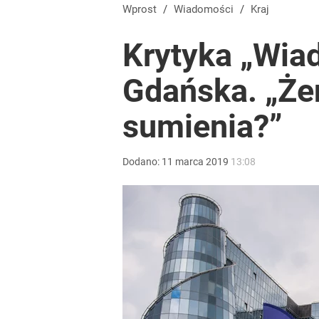
Wprost
/
Wiadomości
/
Kraj
Krytyka „Wia
Gdańska. „Że
sumienia?”
Dodano:
11
marca
2019
13:08