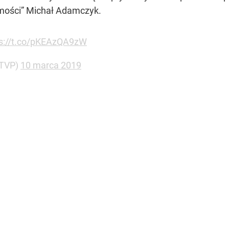
mości” Michał Adamczyk.
ps://t.co/pKEAzQA9zW
iTVP)
10 marca 2019