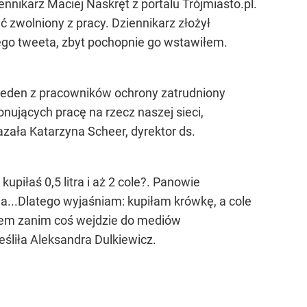
nnikarz Maciej Naskręt z portalu Trójmiasto.pl.
ć zwolniony z pracy. Dziennikarz złożył
iego tweeta, zbyt pochopnie go wstawiłem.
y jeden z pracowników ochrony zatrudniony
ujących pracę na rzecz naszej sieci,
zała Katarzyna Scheer, dyrektor ds.
upiłaś 0,5 litra i aż 2 cole?. Panowie
ąda...Dlatego wyjaśniam: kupiłam krówkę, a cole
razem zanim coś wejdzie do mediów
śliła Aleksandra Dulkiewicz.