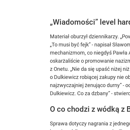
„Wiadomości” level har
Materiał oburzył dziennikarzy. „P
„To musi być fejk” - napisał Sław
mechanizmom, co niegdyś Pawła Ad
oskarżaliście o promowanie nazizm
z Onetu. „Nie da się upaść niżej ni
o Dulkiewicz robiącej zakupy nie o
najzwyczajniej żenująco durny” - o
Dulkiewicz. Co za dzbany” - stwier
O co chodzi z wódką z 
Sprawa dotyczy nagrania z jednego