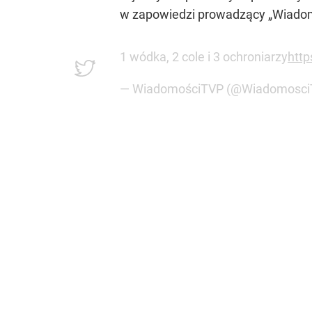
w zapowiedzi prowadzący „Wiado
1 wódka, 2 cole i 3 ochroniarzy
htt
— WiadomościTVP (@Wiadomosc