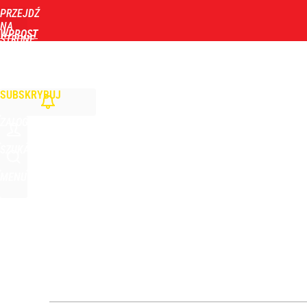
PRZEJDŹ
Udostępnij
4
Skomentuj
NA
WPROST
STRONĘ
GŁÓWNĄ
WIADOMOŚCI
POLITYKA
BIZNES
DOM
ZDROWIE
ROZRYWKA
TYGOD
SUBSKRYBUJ
ZALOGUJ
SZUKAJ
MENU