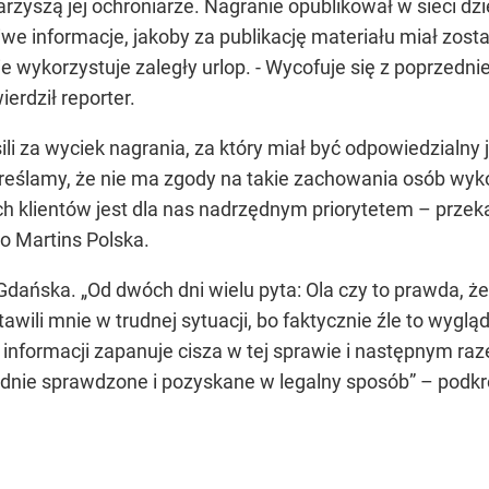
zyszą jej ochroniarze. Nagranie opublikował w sieci dzie
e informacje, jakoby za publikację materiału miał zosta
e wykorzystuje zaległy urlop. - Wycofuje się z poprzedn
erdził reporter.
ili za wyciek nagrania, za który miał być odpowiedzialn
eślamy, że nie ma zgody na takie zachowania osób wykon
h klientów jest dla nas nadrzędnym priorytetem – przeka
o Martins Polska.
ańska. „Od dwóch dni wielu pyta: Ola czy to prawda, że k
tawili mnie w trudnej sytuacji, bo faktycznie źle to wygl
j informacji zapanuje cisza w tej sprawie i następnym 
nie sprawdzone i pozyskane w legalny sposób” – podkre