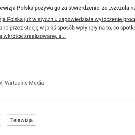
ewizja Polska pozywa go za stwierdzenie, że „szczuła na
zja Polska już w styczniu zapowiedziała wytoczenie proc
ne przez stację w jakiś sposób wpłynęły na to, co sp
ą wkrótce zrealizowane, a...
l, Wirtualne Media
Telewizja