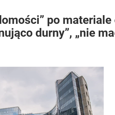
domości” po materiale 
nująco durny”, „nie m