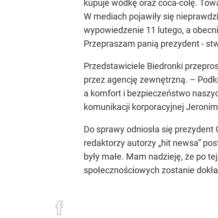
kupuje wódkę oraz coca-colę. Towar
W mediach pojawiły się nieprawdziw
wypowiedzenie 11 lutego, a obecni
Przepraszam panią prezydent - stwi
Przedstawiciele Biedronki przepros
przez agencję zewnętrzną. – Podkr
a komfort i bezpieczeństwo naszyc
komunikacji korporacyjnej Jeronim
Do sprawy odniosła się prezydent Gd
redaktorzy autorzy „hit newsa” pos
były małe. Mam nadzieję, że po te
społecznościowych zostanie dokład