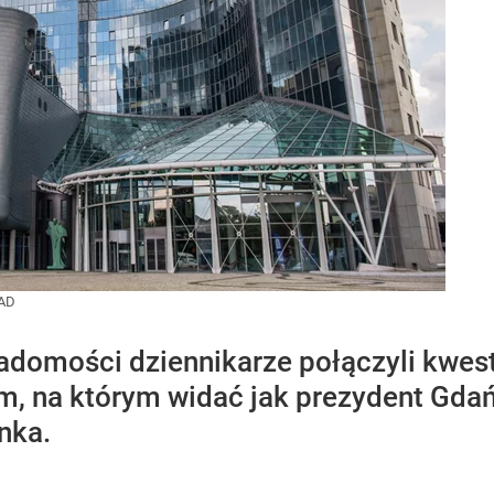
AD
domości dziennikarze połączyli kwest
em, na którym widać jak prezydent Gda
nka.