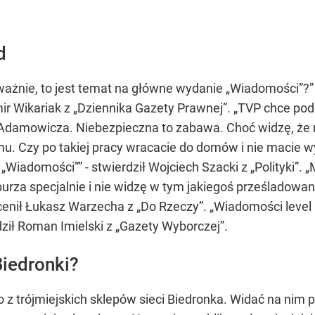
d
oważnie, to jest temat na główne wydanie „Wiadomości”?”
omir Wikariak z „Dziennika Gazety Prawnej”. „TVP chce 
amowicza. Niebezpieczna to zabawa. Choć widzę, że na
u. Czy po takiej pracy wracacie do domów i nie macie w
ż „Wiadomości”” - stwierdził Wojciech Szacki z „Polityki”
burza specjalnie i nie widzę w tym jakiegoś prześladowani
cenił Łukasz Warzecha z „Do Rzeczy”. „Wiadomości level 
dził Roman Imielski z „Gazety Wyborczej”.
Biedronki?
 z trójmiejskich sklepów sieci Biedronka. Widać na nim 