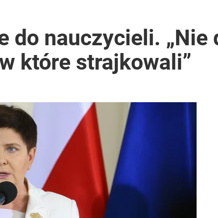
ter ujawnił powód
e do nauczycieli. „Nie
 w które strajkowali”
i go Polacy. Sondaż dla „Wprost”
2030 roku?