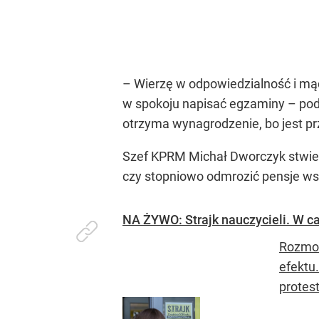
– Wierzę w odpowiedzialność i mąd
w spokoju napisać egzaminy – podkr
otrzyma wynagrodzenie, bo jest 
Szef KPRM Michał Dworczyk stwierd
czy stopniowo odmrozić pensje 
NA ŻYWO: Strajk nauczycieli. W ca
Rozmow
efektu
protest