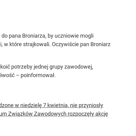
 do pana Broniarza, by uczniowie mogli
, w które strajkowali. Oczywiście pan Broniarz
koić potrzeby jednej grupy zawodowej,
liwość – poinformował.
ne w niedzielę 7 kwietnia, nie przyniosły
Forum Związków Zawodowych rozpoczęły akcję