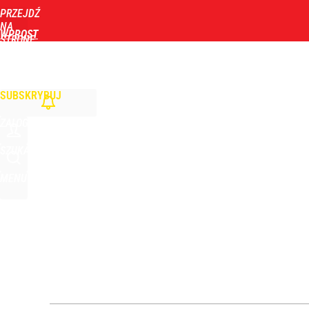
PRZEJDŹ
Udostępnij
11
Skomentuj
NA
WPROST
STRONĘ
GŁÓWNĄ
WIADOMOŚCI
POLITYKA
BIZNES
DOM
ZDROWIE
ROZRYWKA
TYGOD
Zmiana przed wyborami w Krakowie. Kandydatka T
SUBSKRYBUJ
1
ZALOGUJ
Zaginęły 3 siostry. Najmłodsza ma 14 lat
SZUKAJ
MENU
2
Wrze po roku Nawrockiego. „Największa hańba” ko
16