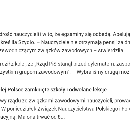
rość nauczycieli i w to, że egzaminy się odbędą. Apelują
eśliła Szydło. – Nauczyciele nie otrzymają pensji za dni
przewodniczącym związków zawodowych – stwierdziła.
ził z kolei, że
„Rząd PiS stanął przed dylematem: zaspo
wszystkim grupom zawodowym”
. – Wybraliśmy drugą moż
łej Polsce zamknięte szkoły i odwołane lekcje
y rządu ze związkami zawodowymi nauczycieli, prowadzo
. W poniedziałek Związek Nauczycielstwa Polskiego i 
acyjną. Ma ona trwać od 8...