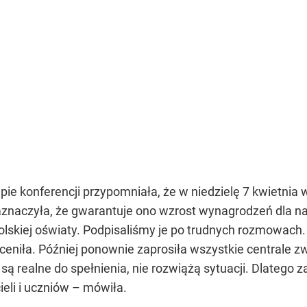
ie konferencji przypomniała, że w niedzielę 7 kwietnia
aznaczyła, że gwarantuje ono wzrost wynagrodzeń dla nau
olskiej oświaty. Podpisaliśmy je po trudnych rozmowach
oceniła. Później ponownie zaprosiła wszystkie centra
ie są realne do spełnienia, nie rozwiążą sytuacji. Dlateg
eli i uczniów – mówiła.