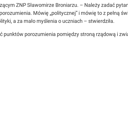
zącym ZNP Sławomirze Broniarzu. – Należy zadać pytani
a porozumienia. Mówię
„politycznej”
i mówię to z pełną ś
tyki, a za mało myślenia o uczniach – stwierdziła.
ęć punktów porozumienia pomiędzy stroną rządową i zw