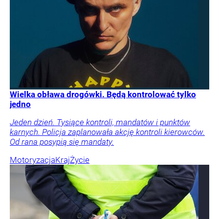
Wielka obława drogówki. Będą kontrolować tylko
jedno
Jeden dzień. Tysiące kontroli, mandatów i punktów
karnych. Policja zaplanowała akcję kontroli kierowców.
Od rana posypią się mandaty.
Motoryzacja
Kraj
Życie