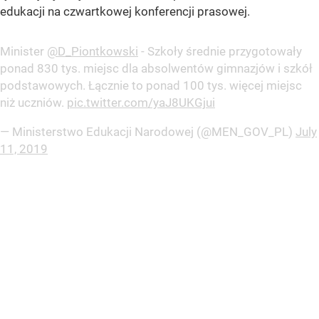
edukacji na czwartkowej konferencji prasowej.
Minister
@D_Piontkowski
- Szkoły średnie przygotowały
ponad 830 tys. miejsc dla absolwentów gimnazjów i szkół
podstawowych. Łącznie to ponad 100 tys. więcej miejsc
niż uczniów.
pic.twitter.com/yaJ8UKGjui
— Ministerstwo Edukacji Narodowej (@MEN_GOV_PL)
July
11, 2019