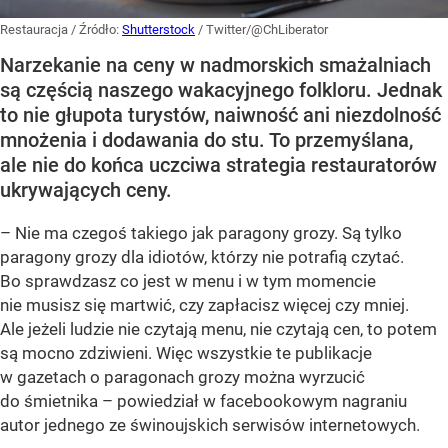
Restauracja
/ Źródło:
Shutterstock
/
Twitter/@ChLiberator
Narzekanie na ceny w nadmorskich smażalniach
są częścią naszego wakacyjnego folkloru. Jednak
to nie głupota turystów, naiwność ani niezdolność
mnożenia i dodawania do stu. To przemyślana,
ale nie do końca uczciwa strategia restauratorów
ukrywających ceny.
– Nie ma czegoś takiego jak paragony grozy. Są tylko
paragony grozy dla idiotów, którzy nie potrafią czytać.
Bo sprawdzasz co jest w menu i w tym momencie
nie musisz się martwić, czy zapłacisz więcej czy mniej.
Ale jeżeli ludzie nie czytają menu, nie czytają cen, to potem
są mocno zdziwieni. Więc wszystkie te publikacje
w gazetach o paragonach grozy można wyrzucić
do śmietnika – powiedział w facebookowym nagraniu
autor jednego ze świnoujskich serwisów internetowych.