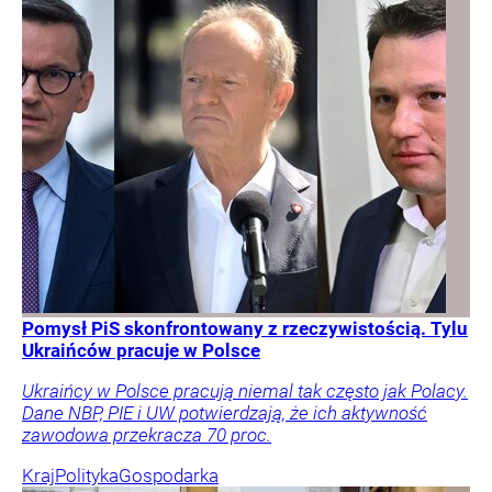
Pomysł PiS skonfrontowany z rzeczywistością. Tylu
Ukraińców pracuje w Polsce
Ukraińcy w Polsce pracują niemal tak często jak Polacy.
Dane NBP, PIE i UW potwierdzają, że ich aktywność
zawodowa przekracza 70 proc.
Kraj
Polityka
Gospodarka