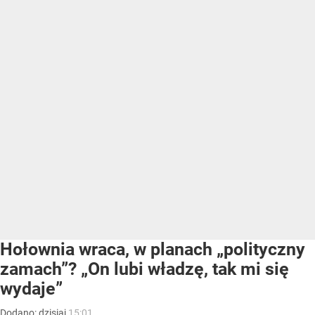
Hołownia wraca, w planach „polityczny
zamach”? „On lubi władzę, tak mi się
wydaje”
Dodano:
dzisiaj
15:01