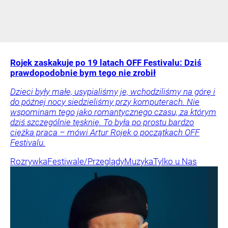
Rojek zaskakuje po 19 latach OFF Festivalu: Dziś
prawdopodobnie bym tego nie zrobił
Dzieci były małe, usypialiśmy je, wchodziliśmy na górę i
do późnej nocy siedzieliśmy przy komputerach. Nie
wspominam tego jako romantycznego czasu, za którym
dziś szczególnie tęsknię. To była po prostu bardzo
ciężka praca – mówi Artur Rojek o początkach OFF
Festivalu.
Rozrywka
Festiwale/Przeglądy
Muzyka
Tylko u Nas