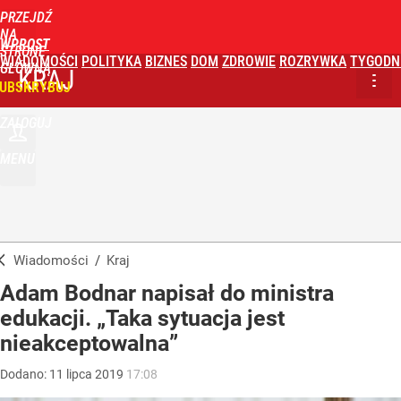
PRZEJDŹ
NA
WPROST
STRONĘ
WIADOMOŚCI
POLITYKA
BIZNES
DOM
ZDROWIE
ROZRYWKA
TYGODN
GŁÓWNĄ
KRAJ
UBSKRYBUJ
ZALOGUJ
MENU
Wiadomości
/
Kraj
Adam Bodnar napisał do ministra
edukacji. „Taka sytuacja jest
nieakceptowalna”
Dodano:
11
lipca
2019
17:08