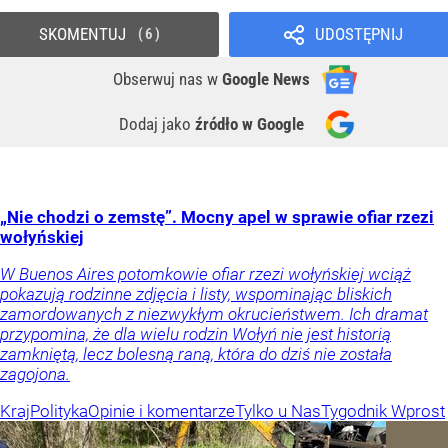
SKOMENTUJ
UDOSTĘPNIJ
6
Obserwuj nas
w
Google News
Dodaj jako
źródło w Google
„Nie chodzi o zemstę”. Mocny apel w sprawie ofiar rzezi
wołyńskiej
W Buenos Aires potomkowie ofiar rzezi wołyńskiej wciąż
pokazują rodzinne zdjęcia i listy, wspominając bliskich
zamordowanych z niezwykłym okrucieństwem. Ich dramat
przypomina, że dla wielu rodzin Wołyń nie jest historią
zamkniętą, lecz bolesną raną, która do dziś nie została
zagojona.
Kraj
Polityka
Opinie i komentarze
Tylko u Nas
Tygodnik Wprost