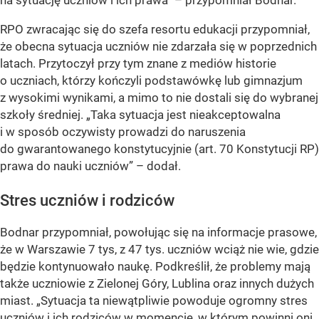
RPO zwracając się do szefa resortu edukacji przypomniał,
że obecna sytuacja uczniów nie zdarzała się w poprzednich
latach. Przytoczył przy tym znane z mediów historie
o uczniach, którzy kończyli podstawówkę lub gimnazjum
z wysokimi wynikami, a mimo to nie dostali się do wybranej
szkoły średniej.
„Taka sytuacja jest nieakceptowalna
i w sposób oczywisty prowadzi do naruszenia
do gwarantowanego konstytucyjnie (art. 70 Konstytucji RP)
prawa do nauki uczniów”
– dodał.
Stres uczniów i rodziców
Bodnar przypomniał, powołując się na informacje prasowe,
że w Warszawie 7 tys, z 47 tys. uczniów wciąż nie wie, gdzie
będzie kontynuowało naukę. Podkreślił, że problemy mają
także uczniowie z Zielonej Góry, Lublina oraz innych dużych
miast.
„Sytuacja ta niewątpliwie powoduje ogromny stres
uczniów i ich rodziców w momencie, w którym powinni oni