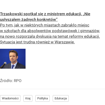
Trzaskowski spotkał się z ministrem edukacji. „Nie
usłyszałem żadnych konkretów”
Po tym, jak w niektórych miastach zabrakło miejsc
w szkołach dla absolwentów podstawówek i gimnazjów,
na nowo rozgorzała dyskusja na temat reformy edukacji.
Sytuacja jest trudna również w Warszawie.
Źródło:
RPO
Wiadomości
Kraj
Polityka
Edukacja