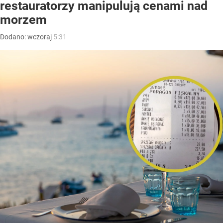
restauratorzy manipulują cenami nad
morzem
Dodano:
wczoraj
5:31