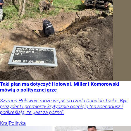
Taki plan ma dotyczyć Hołowni. Miller i Komorowski
mówią o politycznej grze
Szymon Hołownia może wejść do rządu Donalda Tuska. Byli
prezydent i premierzy krytycznie oceniają ten scenariusz i
podkreślają, że „jest za późno”.
Kraj
Polityka