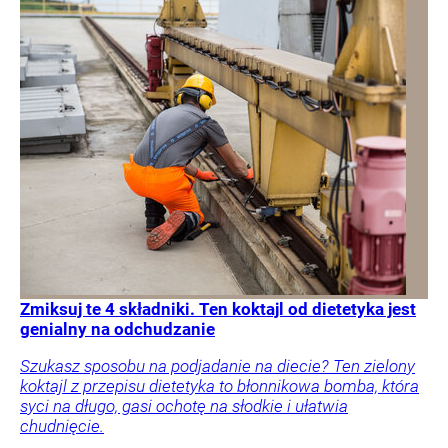
Zmiksuj te 4 składniki. Ten koktajl od dietetyka jest
genialny na odchudzanie
Szukasz sposobu na podjadanie na diecie? Ten zielony
koktajl z przepisu dietetyka to błonnikowa bomba, która
syci na długo, gasi ochotę na słodkie i ułatwia
chudnięcie.