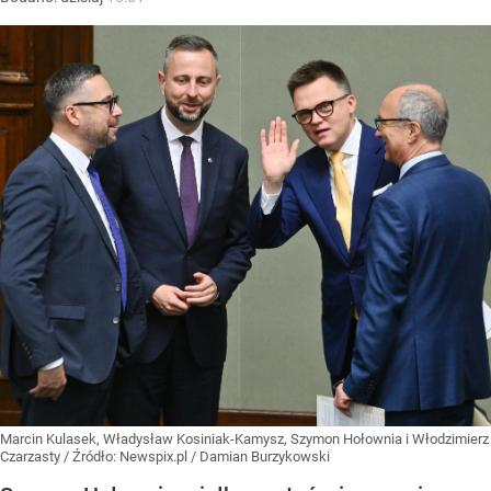
Marcin Kulasek, Władysław Kosiniak-Kamysz, Szymon Hołownia i Włodzimierz
Czarzasty
/ Źródło:
Newspix.pl
/
Damian Burzykowski