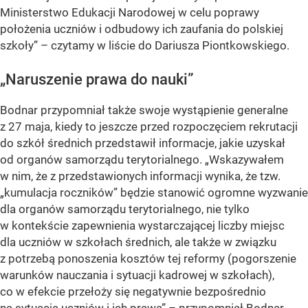
Ministerstwo Edukacji Narodowej w celu poprawy
położenia uczniów i odbudowy ich zaufania do polskiej
szkoły”
– czytamy w liście do Dariusza Piontkowskiego.
„Naruszenie prawa do nauki”
Bodnar przypomniał także swoje wystąpienie generalne
z 27 maja, kiedy to jeszcze przed rozpoczęciem rekrutacji
do szkół średnich przedstawił informacje, jakie uzyskał
od organów samorządu terytorialnego.
„Wskazywałem
w nim, że z przedstawionych informacji wynika, że tzw.
„kumulacja roczników” będzie stanowić ogromne wyzwanie
dla organów samorządu terytorialnego, nie tylko
w kontekście zapewnienia wystarczającej liczby miejsc
dla uczniów w szkołach średnich, ale także w związku
z potrzebą ponoszenia kosztów tej reformy (pogorszenie
warunków nauczania i sytuacji kadrowej w szkołach),
co w efekcie przełoży się negatywnie bezpośrednio
na sytuację uczniów i ich prawa”
– przypomniał Bodnar.