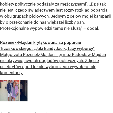
kobiety politycznie podążały za mężczyznami"
.
„Dziś tak
nie jest, czego świadectwem jest różny rozkład poparcia
w obu grupach płciowych. Jednym z celów mojej kampanii
było przekonanie do nas większej liczby pań.
Protekcjonalne wypowiedzi temu nie służą”
– dodał.
Rozenek-Majdan krytykowana za poparcie
Trzaskowskiego. „Jaki kandydacik, tacy wyborcy”
Małgorzata Rozenek-Majdan i jej mąż Radosław Majdan
nie ukrywają swoich poglądów politycznych. Zdjęcie
celebrytów spod lokalu wyborczego wywołało falę
komentarzy.