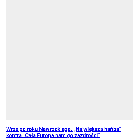
Wrze po roku Nawrockiego. „Największa hańba”
kontra „Cała Europa nam go zazdrości”