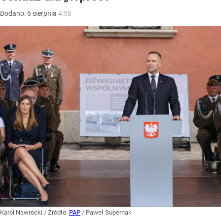
Dodano:
6
sierpnia
4:50
Karol Nawrocki
/ Źródło:
PAP
/
Paweł Supernak