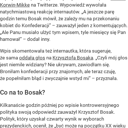
Korwin-Mikke
na Twitterze. Wypowiedź wywołała
natychmiastową reakcję internautów. „A jeszcze parę
godzin temu Bosak mówił, że zależy mu na przekonaniu
kobiet do Konfederacji” – zauważył jeden z komentujących.
„Ale Panu musiało ulżyć tym wpisem, tyle miesięcy się Pan
hamował” – dodał inny.
Wpis skomentowała też internautka, która sugeruje,
że sama
oddała głos
na
Krzysztofa Bosaka
. „Czyli mój głos
jest niemile widziany? Nie ukrywam, zawiodłam się.
Broniłam konfederacji przy znajomych, ale teraz czuję,
że popełniłam błąd i zwyczajnie wstyd mi” – przyznała.
Co na to Bosak?
Kilkanaście godzin później po wpisie kontrowersyjnego
polityka swoją odpowiedź zauważył Krzysztof Bosak.
Polityk, który uzyskał czwarty wynik w wyborach
prezydenckich, ocenił, że
„być może na początku XX wieku