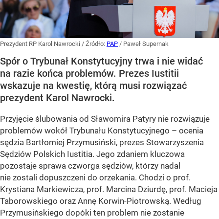
Prezydent RP Karol Nawrocki
/ Źródło:
PAP
/
Paweł Supernak
Spór o Trybunał Konstytucyjny trwa i nie widać
na razie końca problemów. Prezes Iustitii
wskazuje na kwestię, którą musi rozwiązać
prezydent Karol Nawrocki.
Przyjęcie ślubowania od Sławomira Patyry nie rozwiązuje
problemów wokół Trybunału Konstytucyjnego – ocenia
sędzia Bartłomiej Przymusiński, prezes Stowarzyszenia
Sędziów Polskich Iustitia. Jego zdaniem kluczowa
pozostaje sprawa czworga sędziów, którzy nadal
nie zostali dopuszczeni do orzekania. Chodzi o prof.
Krystiana Markiewicza, prof. Marcina Dziurdę, prof. Macieja
Taborowskiego oraz Annę Korwin-Piotrowską. Według
Przymusińskiego dopóki ten problem nie zostanie