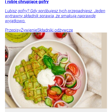
i robię chrupiące gofry
Lubisz gofry? Gdy spróbujesz tych przepadniesz. Jeden
wytrawny składnik sprawia, że smakują naprawdę
wyjątkowo.
Przepisy
Żywienie
Składniki odżywcze