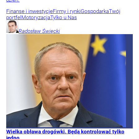
Finanse i inwestycje
Firmy i rynki
Gospodarka
Twój
portfel
Motoryzacja
Tylko u Nas
Radosław
Święcki
Wielka obława drogówki. Będą kontrolować tylko
jedno