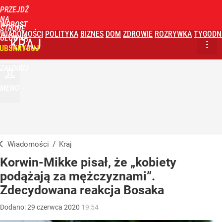
PRZEJDŹ
NA
WPROST
STRONĘ
WIADOMOŚCI
POLITYKA
BIZNES
DOM
ZDROWIE
ROZRYWKA
TYGODN
GŁÓWNĄ
KRAJ
UBSKRYBUJ
ZALOGUJ
MENU
Wiadomości
/
Kraj
Korwin-Mikke pisał, że „kobiety
podążają za mężczyznami”.
Zdecydowana reakcja Bosaka
Dodano:
29
czerwca
2020
19:54