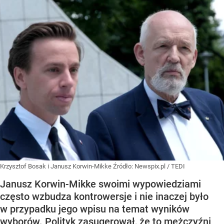
Krzysztof Bosak i Janusz Korwin-Mikke
Źródło:
Newspix.pl
/
TEDI
Janusz Korwin-Mikke swoimi wypowiedziami
często wzbudza kontrowersje i nie inaczej było
w przypadku jego wpisu na temat wyników
wyborów. Polityk zasugerował, że to mężczyźni