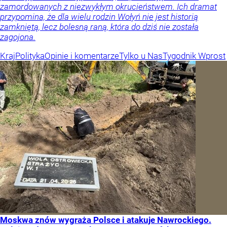
zamordowanych z niezwykłym okrucieństwem. Ich dramat
przypomina, że dla wielu rodzin Wołyń nie jest historią
zamkniętą, lecz bolesną raną, która do dziś nie została
zagojona.
Kraj
Polityka
Opinie i komentarze
Tylko u Nas
Tygodnik Wprost
Moskwa znów wygraża Polsce i atakuje Nawrockiego.