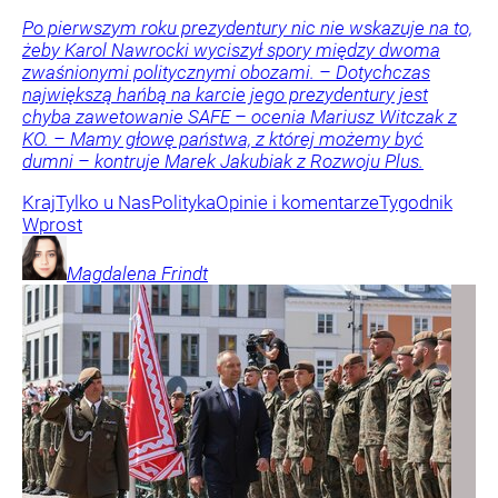
Po pierwszym roku prezydentury nic nie wskazuje na to,
żeby Karol Nawrocki wyciszył spory między dwoma
zwaśnionymi politycznymi obozami. – Dotychczas
największą hańbą na karcie jego prezydentury jest
chyba zawetowanie SAFE – ocenia Mariusz Witczak z
KO. – Mamy głowę państwa, z której możemy być
dumni – kontruje Marek Jakubiak z Rozwoju Plus.
Kraj
Tylko u Nas
Polityka
Opinie i komentarze
Tygodnik
Wprost
Magdalena
Frindt