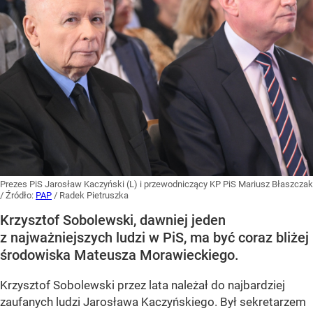
Prezes PiS Jarosław Kaczyński (L) i przewodniczący KP PiS Mariusz Błaszczak
/ Źródło:
PAP
/
Radek Pietruszka
Krzysztof Sobolewski, dawniej jeden
z najważniejszych ludzi w PiS, ma być coraz bliżej
środowiska Mateusza Morawieckiego.
Krzysztof Sobolewski przez lata należał do najbardziej
zaufanych ludzi Jarosława Kaczyńskiego. Był sekretarzem