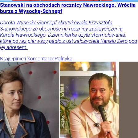
Stanowski na obchodach rocznicy Nawrockiego. Wróciła
burza z Wysocką-Schnepf
Dorota Wysocka-Schnepf skrytykowała Krzysztofa
Stanowskiego za obecność na rocznicy zaprzysiężenia
Karola Nawrockiego. Dziennikarka użyła sformułowania,
które po raz pierwszy padło z ust założyciela Kanału Zero pod
jej adresem.
Kraj
Opinie i komentarze
Polityka