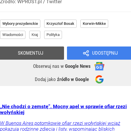
Źródło:
WPROST.pl
/
Twitter
Wybory prezydenckie
Krzysztof Bosak
Korwin-Mikke
Wiadomości
Kraj
Polityka
SKOMENTUJ
UDOSTĘPNIJ
Obserwuj nas
w
Google News
Dodaj jako
źródło w Google
„Nie chodzi o zemstę”. Mocny apel w sprawie ofiar rzezi
wołyńskiej
W Buenos Aires potomkowie ofiar rzezi wołyńskiej wciąż
pokazują rodzinne zdjęcia i listy, wspominając bliskich