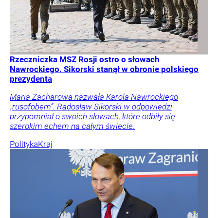
Rzeczniczka MSZ Rosji ostro o słowach
Nawrockiego. Sikorski stanął w obronie polskiego
prezydenta
Maria Zacharowa nazwała Karola Nawrockiego
„rusofobem”. Radosław Sikorski w odpowiedzi
przypomniał o swoich słowach, które odbiły się
szerokim echem na całym świecie.
Polityka
Kraj