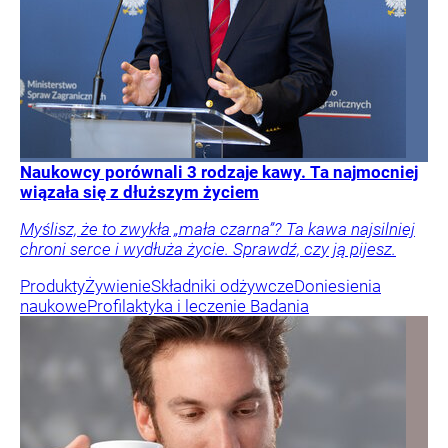
Naukowcy porównali 3 rodzaje kawy. Ta najmocniej
wiązała się z dłuższym życiem
Myślisz, że to zwykła „mała czarna”? Ta kawa najsilniej
chroni serce i wydłuża życie. Sprawdź, czy ją pijesz.
Produkty
Żywienie
Składniki odżywcze
Doniesienia
naukowe
Profilaktyka i leczenie
Badania