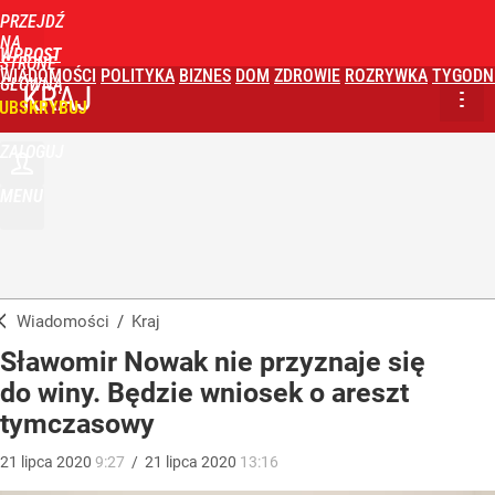
PRZEJDŹ
NA
WPROST
STRONĘ
WIADOMOŚCI
POLITYKA
BIZNES
DOM
ZDROWIE
ROZRYWKA
TYGODN
GŁÓWNĄ
KRAJ
UBSKRYBUJ
ZALOGUJ
MENU
Wiadomości
/
Kraj
Sławomir Nowak nie przyznaje się
do winy. Będzie wniosek o areszt
tymczasowy
21
lipca
2020
9:27
/
21
lipca
2020
13:16