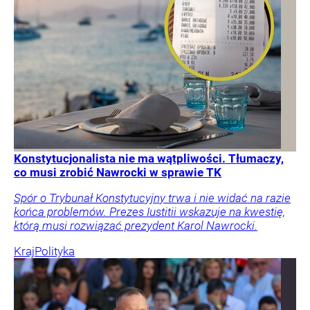
Konstytucjonalista nie ma wątpliwości. Tłumaczy,
co musi zrobić Nawrocki w sprawie TK
Spór o Trybunał Konstytucyjny trwa i nie widać na razie
końca problemów. Prezes Iustitii wskazuje na kwestię,
którą musi rozwiązać prezydent Karol Nawrocki.
Kraj
Polityka