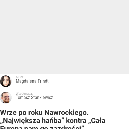
Autor:
Magdalena Frindt
Współpraca:
Tomasz Stankiewicz
Wrze po roku Nawrockiego.
„Największa hańba” kontra „Cała
Europa nam go zazdrości”