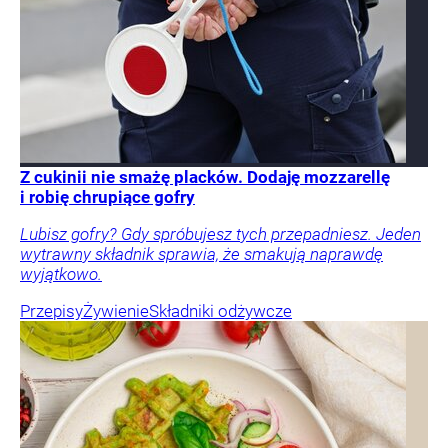
Z cukinii nie smażę placków. Dodaję mozzarellę
i robię chrupiące gofry
Lubisz gofry? Gdy spróbujesz tych przepadniesz. Jeden
wytrawny składnik sprawia, że smakują naprawdę
wyjątkowo.
Przepisy
Żywienie
Składniki odżywcze