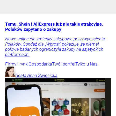
Temu, Shein i AliExpress już nie takie atrakcyjne.
Polaków zapytano o zakupy
Nowe unijne cła zmieniły zakupowe przyzwyczajenia
Polaków. Sondaż dla „Wprost” pokazuje, że niemal
połowa badanych ograniczyła zakupy na azjatyckich
platformach.
Firmy i rynki
Gospodarka
Twój portfel
Tylko u Nas
Beata Anna
Święcicka