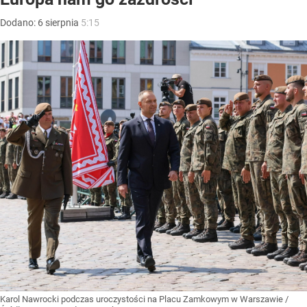
Dodano:
6
sierpnia
5:15
Karol Nawrocki podczas uroczystości na Placu Zamkowym w Warszawie
/