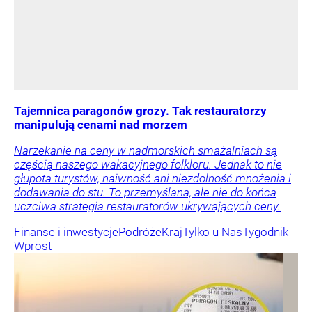
Tajemnica paragonów grozy. Tak restauratorzy
manipulują cenami nad morzem
Narzekanie na ceny w nadmorskich smażalniach są
częścią naszego wakacyjnego folkloru. Jednak to nie
głupota turystów, naiwność ani niezdolność mnożenia i
dodawania do stu. To przemyślana, ale nie do końca
uczciwa strategia restauratorów ukrywających ceny.
Finanse i inwestycje
Podróże
Kraj
Tylko u Nas
Tygodnik
Wprost