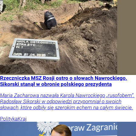
Rzeczniczka MSZ Rosji ostro o słowach Nawrockiego.
Sikorski stanął w obronie polskiego prezydenta
Maria Zacharowa nazwała Karola Nawrockiego „rusofobem”.
Radosław Sikorski w odpowiedzi przypomniał o swoich
słowach, które odbiły się szerokim echem na całym świecie.
Polityka
Kraj