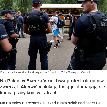
Policja na trasie do Morskiego Oka
/ Źródło:
PAP
/
Grzegorz Momot
Na Palenicy Białczańskiej trwa protest obrońców
zwierząt. Aktywiści blokują fasiągi i domagają się
końca pracy koni w Tatrach.
Na Palenicy Białczańskiej, skąd rusza szlak nad Morskie