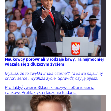
Naukowcy porównali 3 rodzaje kawy. Ta najmocniej
wiązała się z dłuższym życiem
Myślisz, że to zwykła „mała czarna”? Ta kawa najsilniej
chroni serce i wydłuża życie. Sprawdź, czy ją pijesz.
Produkty
Żywienie
Składniki odżywcze
Doniesienia
naukowe
Profilaktyka i leczenie
Badania