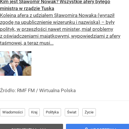
Kim jest Sławomir Nowak? Wszystkie afery byłego
ministra w rządzie Tuska
Kolejna afera z udziałem Sławomira Nowaka (wyraził
zgodę na upublicznienie wizerunku i nazwiska) – były
polityk, w przeszłości nawet minister, miał problemy
z oświadczeniami majątkowymi, wypowiedziami z afery
taśmowej, a teraz musi...
Źródło:
RMF FM
/
Wirtualna Polska
Wiadomości
Kraj
Polityka
Świat
Życie