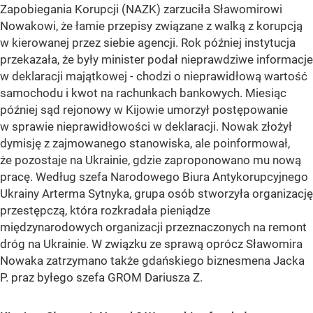
Zapobiegania Korupcji (NAZK) zarzuciła Sławomirowi
Nowakowi, że łamie przepisy związane z walką z korupcją
w kierowanej przez siebie agencji. Rok później instytucja
przekazała, że były minister podał nieprawdziwe informacje
w deklaracji majątkowej - chodzi o nieprawidłową wartość
samochodu i kwot na rachunkach bankowych. Miesiąc
później sąd rejonowy w Kijowie umorzył postępowanie
w sprawie nieprawidłowości w deklaracji. Nowak złożył
dymisję z zajmowanego stanowiska, ale poinformował,
że pozostaje na Ukrainie, gdzie zaproponowano mu nową
pracę. Według szefa Narodowego Biura Antykorupcyjnego
Ukrainy Arterma Sytnyka, grupa osób stworzyła organizację
przestępczą, która rozkradała pieniądze
międzynarodowych organizacji przeznaczonych na remont
dróg na Ukrainie. W związku ze sprawą oprócz Sławomira
Nowaka zatrzymano także gdańskiego biznesmena Jacka
P. praz byłego szefa GROM Dariusza Z.