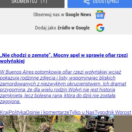
SKOMENTUJ
UDOSTĘPNIJ
1
Obserwuj nas
w
Google News
Dodaj jako
źródło w Google
„Nie chodzi o zemstę”. Mocny apel w sprawie ofiar rzezi
wołyńskiej
W Buenos Aires potomkowie ofiar rzezi wołyńskiej wciąż
pokazują rodzinne zdjęcia i listy, wspominając bliskich
zamordowanych z niezwykłym okrucieństwem. Ich dramat
przypomina, że dla wielu rodzin Wołyń nie jest historią
zamkniętą, lecz bolesną raną, która do dziś nie została
zagojona.
Kraj
Polityka
Opinie i komentarze
Tylko u Nas
Tygodnik Wprost