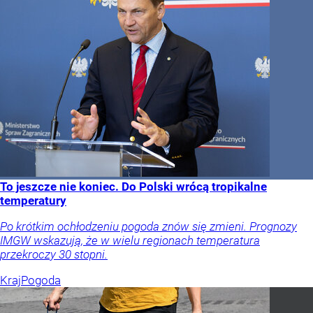
To jeszcze nie koniec. Do Polski wrócą tropikalne
temperatury
Po krótkim ochłodzeniu pogoda znów się zmieni. Prognozy
IMGW wskazują, że w wielu regionach temperatura
przekroczy 30 stopni.
Kraj
Pogoda