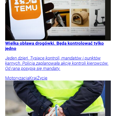
Wielka obława drogówki. Będą kontrolować tylko
jedno
Jeden dzień. Tysiące kontroli, mandatów i punktów
karnych. Policja zaplanowała akcję kontroli kierowców.
Od rana posypią się mandaty.
Motoryzacja
Kraj
Życie