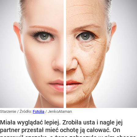
Starzenie
/ Źródło:
Fotolia
/
JenkoAtaman
Miała wyglądać lepiej. Zrobiła usta i nagle jej
partner przestał mieć ochotę ją całować. On