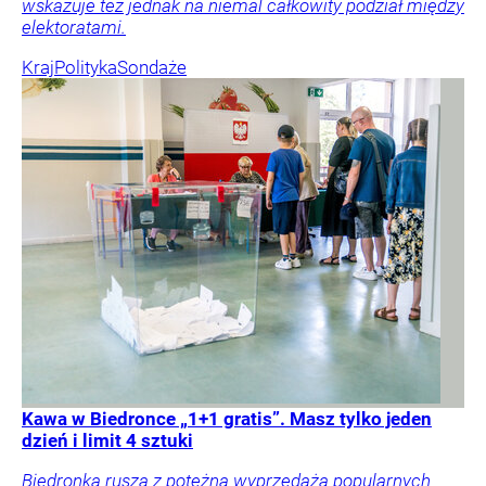
wskazuje też jednak na niemal całkowity podział między
elektoratami.
Kraj
Polityka
Sondaże
Kawa w Biedronce „1+1 gratis”. Masz tylko jeden
dzień i limit 4 sztuki
Biedronka rusza z potężną wyprzedażą popularnych