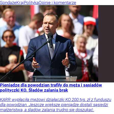
Sondaże
Kraj
Polityka
Opinie i komentarze
Pieniądze dla powodzian trafiły do męża i sąsiadów
polityczki KO. Śladów zalania brak
KARR wypłaciła mężowi działaczki KO 200 tys. zł z funduszu
dla powodzian. Jeszcze większe pieniądze dostali sąsiedzi
małżeństwa, a śladów zalania trudno się doszukać.