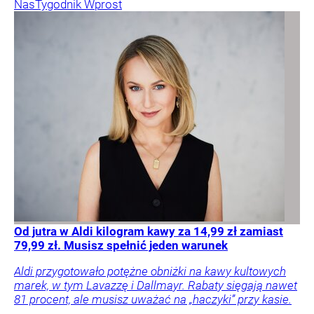
Nas
Tygodnik Wprost
Od jutra w Aldi kilogram kawy za 14,99 zł zamiast
79,99 zł. Musisz spełnić jeden warunek
Aldi przygotowało potężne obniżki na kawy kultowych
marek, w tym Lavazzę i Dallmayr. Rabaty sięgają nawet
81 procent, ale musisz uważać na „haczyki” przy kasie.