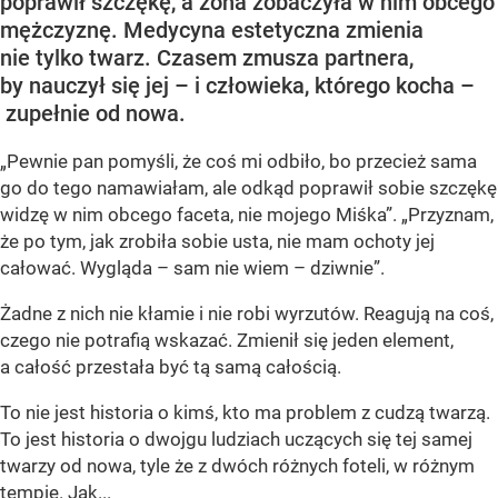
poprawił szczękę, a żona zobaczyła w nim obcego
mężczyznę. Medycyna estetyczna zmienia
nie tylko twarz. Czasem zmusza partnera,
by nauczył się jej – i człowieka, którego kocha –
zupełnie od nowa.
„Pewnie pan pomyśli, że coś mi odbiło, bo przecież sama
go do tego namawiałam, ale odkąd poprawił sobie szczękę
widzę w nim obcego faceta, nie mojego Miśka”. „Przyznam,
że po tym, jak zrobiła sobie usta, nie mam ochoty jej
całować. Wygląda – sam nie wiem – dziwnie”.
Żadne z nich nie kłamie i nie robi wyrzutów. Reagują na coś,
czego nie potrafią wskazać. Zmienił się jeden element,
a całość przestała być tą samą całością.
To nie jest historia o kimś, kto ma problem z cudzą twarzą.
To jest historia o dwojgu ludziach uczących się tej samej
twarzy od nowa, tyle że z dwóch różnych foteli, w różnym
tempie. Jak...