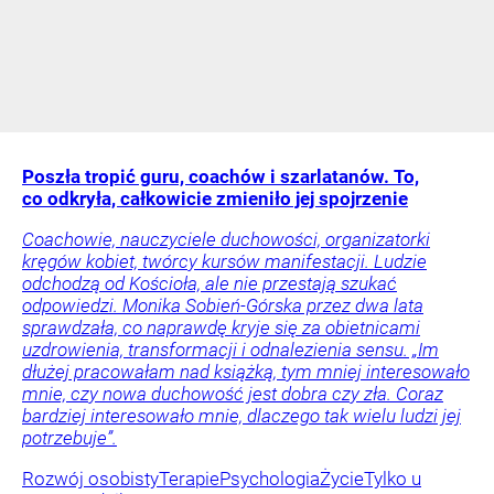
Poszła tropić guru, coachów i szarlatanów. To,
co odkryła, całkowicie zmieniło jej spojrzenie
Coachowie, nauczyciele duchowości, organizatorki
kręgów kobiet, twórcy kursów manifestacji. Ludzie
odchodzą od Kościoła, ale nie przestają szukać
odpowiedzi. Monika Sobień-Górska przez dwa lata
sprawdzała, co naprawdę kryje się za obietnicami
uzdrowienia, transformacji i odnalezienia sensu. „Im
dłużej pracowałam nad książką, tym mniej interesowało
mnie, czy nowa duchowość jest dobra czy zła. Coraz
bardziej interesowało mnie, dlaczego tak wielu ludzi jej
potrzebuje”.
Rozwój osobisty
Terapie
Psychologia
Życie
Tylko u