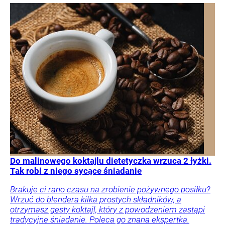
Do malinowego koktajlu dietetyczka wrzuca 2 łyżki.
Tak robi z niego sycące śniadanie
Brakuje ci rano czasu na zrobienie pożywnego posiłku?
Wrzuć do blendera kilka prostych składników, a
otrzymasz gęsty koktajl, który z powodzeniem zastąpi
tradycyjne śniadanie. Poleca go znana ekspertka.