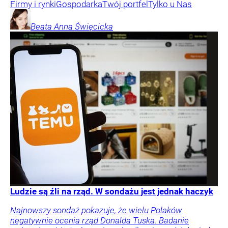
Firmy i rynki
Gospodarka
Twój portfel
Tylko u Nas
Beata Anna
Święcicka
Ludzie są źli na rząd. W sondażu jest jednak haczyk
Najnowszy sondaż pokazuje, że wielu Polaków
negatywnie ocenia rząd Donalda Tuska. Badanie