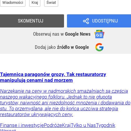
Wiadomości
Kraj
Świat
SKOMENTUJ
UDOSTĘPNIJ
Obserwuj nas
w
Google News
Dodaj jako
źródło w Google
Tajemnica paragonów grozy. Tak restauratorzy
manipulują cenami nad morzem
Narzekanie na ceny w nadmorskich smażalniach są częścią
naszego wakacyjnego folkloru. Jednak to nie głupota
turystów, naiwność ani niezdolność mnożenia i dodawania do
stu. To przemyślana, ale nie do końca uczciwa strategia
restauratorów ukrywających ceny.
Finanse i inwestycje
Podróże
Kraj
Tylko u Nas
Tygodnik