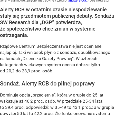
Syreny alarmowe, zdjęcie ilustracyjne
/ Źródło:
Shutterstock
/
Desintegrator
Alerty RCB w ostatnim czasie niespodziewanie
stały się przedmiotem publicznej debaty. Sondażu
SW Research dla „DGP” potwierdza,
że społeczeństwo chce zmian w systemie
ostrzegania.
Rządowe Centrum Bezpieczeństwa nie jest oceniane
najlepiej. Taki wniosek płynie z sondażu, opublikowanego
na łamach „Dziennika Gazety Prawnej”. W czterech
kategoriach wiekowych system ocenia dobrze tylko
od 20,2 do 23,9 proc. osób.
Sondaż. Alerty RCB do pilnej poprawy
Dominuje opcja „przeciętnie”, którą w grupie do 25 lat
wskazuje aż 46,2 proc. osób. W przedziale 25-34 lata
to 39,4 proc. odpowiedzi; w 35-49 to 43,1 proc.; a w grupie
powyżej 50 lat to 42,2 proc. Źle funkcjonowanie systemu