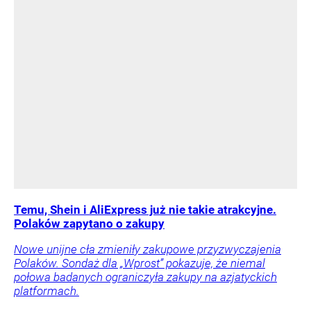
Temu, Shein i AliExpress już nie takie atrakcyjne.
Polaków zapytano o zakupy
Nowe unijne cła zmieniły zakupowe przyzwyczajenia
Polaków. Sondaż dla „Wprost” pokazuje, że niemal
połowa badanych ograniczyła zakupy na azjatyckich
platformach.