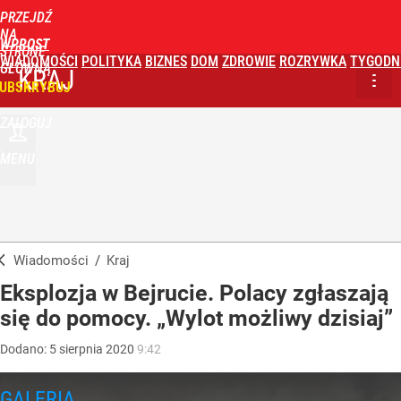
PRZEJDŹ
NA
WPROST
STRONĘ
WIADOMOŚCI
POLITYKA
BIZNES
DOM
ZDROWIE
ROZRYWKA
TYGODN
GŁÓWNĄ
KRAJ
UBSKRYBUJ
ZALOGUJ
MENU
Wiadomości
/
Kraj
Eksplozja w Bejrucie. Polacy zgłaszają
się do pomocy. „Wylot możliwy dzisiaj”
Dodano:
5
sierpnia
2020
9:42