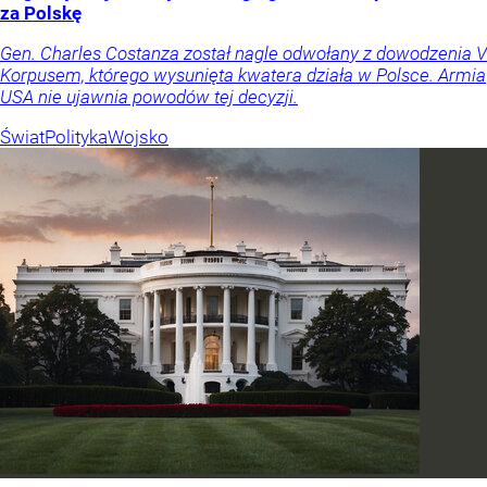
za Polskę
Gen. Charles Costanza został nagle odwołany z dowodzenia V
Korpusem, którego wysunięta kwatera działa w Polsce. Armia
USA nie ujawnia powodów tej decyzji.
Świat
Polityka
Wojsko