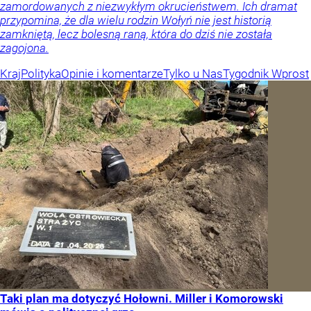
zamordowanych z niezwykłym okrucieństwem. Ich dramat
przypomina, że dla wielu rodzin Wołyń nie jest historią
zamkniętą, lecz bolesną raną, która do dziś nie została
zagojona.
Kraj
Polityka
Opinie i komentarze
Tylko u Nas
Tygodnik Wprost
Taki plan ma dotyczyć Hołowni. Miller i Komorowski