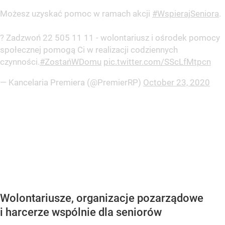
Możesz uzyskać pomoc w ramach akcji
#WspierajSeniora
.
? Zadzwoń 22 505 11 11 - wolontariusz i ośrodek pomocy
społecznej pomogą Ci w realizacji codziennych
czynności.
#ZostańWDomu
pic.twitter.com/SScLfMtpcn
— Kancelaria Premiera (@PremierRP)
October 23, 2020
Wolontariusze, organizacje pozarządowe
i harcerze wspólnie dla seniorów