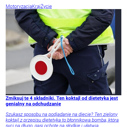
Motoryzacja
Kraj
Życie
Zmiksuj te 4 składniki. Ten koktajl od dietetyka jest
genialny na odchudzanie
Szukasz sposobu na podjadanie na diecie? Ten zielony
koktajl z przepisu dietetyka to błonnikowa bomba, która
syci na długo, gasi ochotę na słodkie i ułatwia