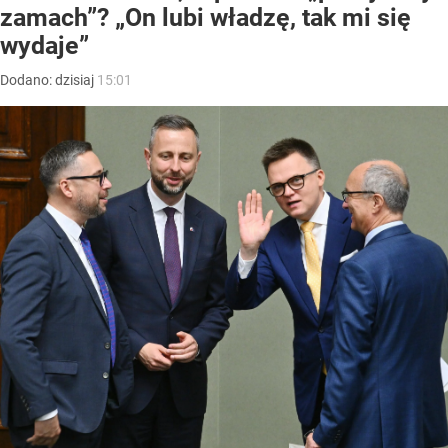
zamach”? „On lubi władzę, tak mi się
wydaje”
Dodano:
dzisiaj
15:01