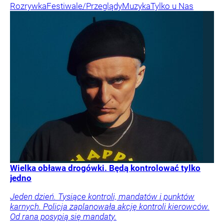
Rozrywka
Festiwale/Przeglądy
Muzyka
Tylko u Nas
Wielka obława drogówki. Będą kontrolować tylko
jedno
Jeden dzień. Tysiące kontroli, mandatów i punktów
karnych. Policja zaplanowała akcję kontroli kierowców.
Od rana posypią się mandaty.