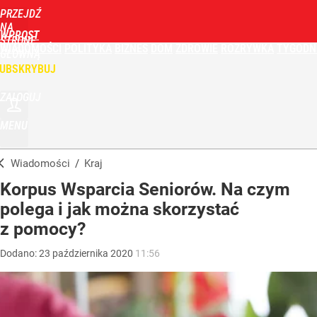
PRZEJDŹ
NA
WPROST
STRONĘ
WIADOMOŚCI
POLITYKA
BIZNES
DOM
ZDROWIE
ROZRYWKA
TYGODN
GŁÓWNĄ
UBSKRYBUJ
ZALOGUJ
MENU
Wiadomości
/
Kraj
Korpus Wsparcia Seniorów. Na czym
polega i jak można skorzystać
z pomocy?
Dodano:
23
października
2020
11:56