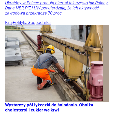
Ukraińcy w Polsce pracują niemal tak często jak Polacy.
Dane NBP, PIE i UW potwierdzają, że ich aktywność
zawodowa przekracza 70 proc.
Kraj
Polityka
Gospodarka
Wystarczy pół łyżeczki do śniadania. Obniża
cholesterol i cukier we krwi