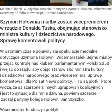
Marcin Kulasek, Władysław Kosiniak-Kamysz, Szymon Hołownia i Włodzimierz
Czarzasty
/ Źródło:
Newspix.pl
/
Damian Burzykowski
Szymon Hołownia miałby zostać wicepremierem
w rządzie Donalda Tuska, obejmując stanowisko
ministra kultury i dziedzictwa narodowego.
Sprawę komentowali politycy.
W ostatnim czasie pojawiły się spekulacje medialne
dotyczące
Szymona Hołowni
. Wicemarszałek Sejmu miałby
przejąć kontrolę nad klubem parlamentarnym Polski 2050
i wejść do rządu, aby objąć stanowisko ministra kultury
i dziedzictwa narodowego oraz wicepremiera. Sprawę
komentowali dla Polsat News politycy. – To są plotki, które
widzę, że są szerzone z innych ugrupowań koalicyjnych
i jest to sytuacja dla mnie dziwna, powiem szczerze –
zaczął partyjny kolega Hołowni Jan Szyszko.
Wiceminister funduszy i polityki...