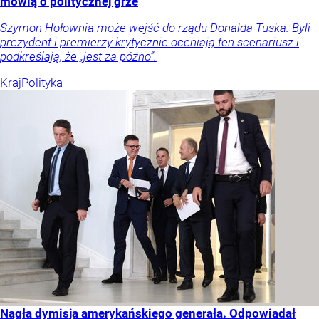
mówią o politycznej grze
Szymon Hołownia może wejść do rządu Donalda Tuska. Byli
prezydent i premierzy krytycznie oceniają ten scenariusz i
podkreślają, że „jest za późno”.
Kraj
Polityka
Nagła dymisja amerykańskiego generała. Odpowiadał