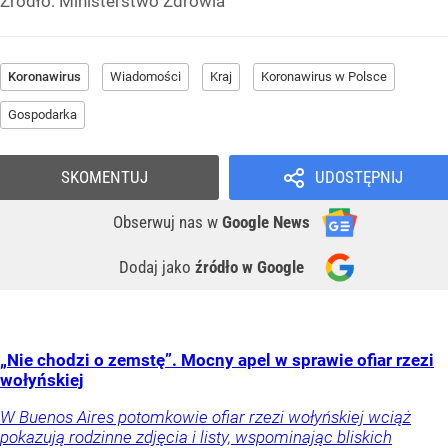
Źródło:
Ministerstwo Zdrowia
Koronawirus
Wiadomości
Kraj
Koronawirus w Polsce
Gospodarka
SKOMENTUJ
UDOSTĘPNIJ
Obserwuj nas
w
Google News
Dodaj jako
źródło w Google
„Nie chodzi o zemstę”. Mocny apel w sprawie ofiar rzezi
wołyńskiej
W Buenos Aires potomkowie ofiar rzezi wołyńskiej wciąż
pokazują rodzinne zdjęcia i listy, wspominając bliskich