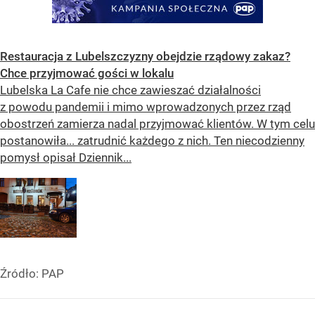
Restauracja z Lubelszczyzny obejdzie rządowy zakaz?
Chce przyjmować gości w lokalu
Lubelska La Cafe nie chce zawieszać działalności
z powodu pandemii i mimo wprowadzonych przez rząd
obostrzeń zamierza nadal przyjmować klientów. W tym celu
postanowiła... zatrudnić każdego z nich. Ten niecodzienny
pomysł opisał Dziennik...
Źródło:
PAP