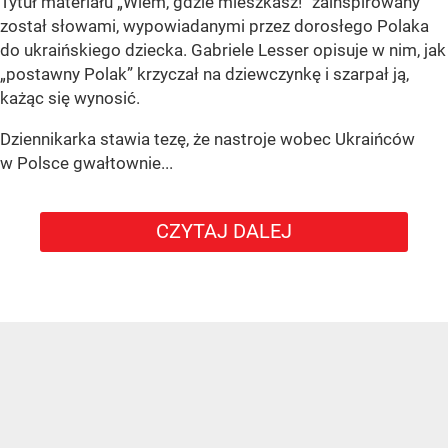
Tytuł materiału „Wiem, gdzie mieszkasz!” zainspirowany
został słowami, wypowiadanymi przez dorosłego Polaka
do ukraińskiego dziecka. Gabriele Lesser opisuje w nim, jak
„postawny Polak” krzyczał na dziewczynkę i szarpał ją,
każąc się wynosić.
Dziennikarka stawia tezę, że nastroje wobec Ukraińców
w Polsce gwałtownie...
CZYTAJ DALEJ