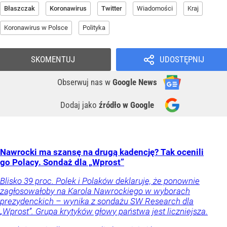
Błaszczak
Koronawirus
Twitter
Wiadomości
Kraj
Koronawirus w Polsce
Polityka
SKOMENTUJ
UDOSTĘPNIJ
Obserwuj nas
w
Google News
Dodaj jako
źródło w Google
Nawrocki ma szansę na drugą kadencję? Tak ocenili
go Polacy. Sondaż dla „Wprost”
Blisko 39 proc. Polek i Polaków deklaruje, że ponownie
zagłosowałoby na Karola Nawrockiego w wyborach
prezydenckich – wynika z sondażu SW Research dla
„Wprost”. Grupa krytyków głowy państwa jest liczniejsza.