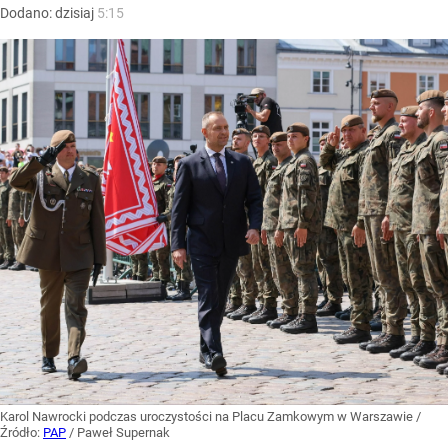
Dodano:
dzisiaj
5:15
Karol Nawrocki podczas uroczystości na Placu Zamkowym w Warszawie
/
Źródło:
PAP
/
Paweł Supernak