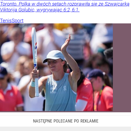
Toronto. Polka w dwóch setach rozprawiła się ze Szwajcarką
Viktorija Golubic, wygrywając 6:2, 6:1.
Tenis
Sport