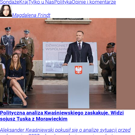
Sondaże
Kraj
Tylko u Nas
Polityka
Opinie i komentarze
Magdalena
Frindt
Polityczna analiza Kwaśniewskiego zaskakuje. Widzi
sojusz Tuska z Morawieckim
Aleksander Kwaśniewski pokusił się o analizę sytuacji przed