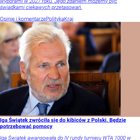
wyborami w 2027 roku. Jego zdaniem możemy być
świadkami ciekawych przetasowań.
Opinie i komentarze
Polityka
Kraj
Iga Świątek zwróciła się do kibiców z Polski. Będzie
potrzebować pomocy
Iga Świątek awansowała do IV rundy turnieju WTA 1000 w