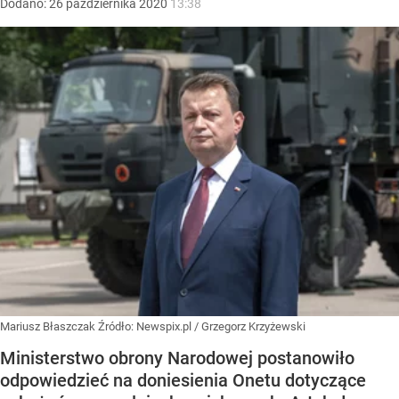
Dodano:
26
października
2020
13:38
Mariusz Błaszczak
Źródło:
Newspix.pl
/
Grzegorz Krzyżewski
Ministerstwo obrony Narodowej postanowiło
odpowiedzieć na doniesienia Onetu dotyczące