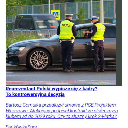
Reprezentant Polski wypisze się z kadry?
To kontrowersyjna decyzja
Bartosz Gomułka przedłużył umowę z PGE Projektem
Warszawa. Atakujący podpisał kontrakt ze stołecznym
klubem aż do 2029 roku. Czy to słuszny krok 24-latka?
Siatkówka
Sport