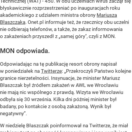
Technicznej (WAT) - 450. W obu uczelniach wirus zaczął się
błyskawicznie rozprzestrzeniać po inauguracjach roku
akademickiego z udziałem ministra obrony
Mariusza
Błaszczaka
. Onet.pl informuje też, że rzecznicy obu uczelni
nie odbierają telefonów, a także, że zakaz informowania
o zakażeniach przyszedł z
„samej góry"
, czyli z MON.
MON odpowiada.
Odpowiadając na tę publikację resort obrony napisał
w poniedziałek na
Twitterze
:
„Przekroczyli Państwo kolejne
granice nierzetelności. Insynuacje, że minister Mariusz
Błaszczak był źródłem zakażeń w AWL we Wrocławiu
nie mają nic wspólnego z prawdą. Wizyta we Wrocławiu
odbyła się 30 września. Kilka dni później minister był
badany, po kontakcie z osobą zakażoną. Wynik był
negatywny”
.
W niedzielę Błaszczak poinformował na Twitterze, że miał