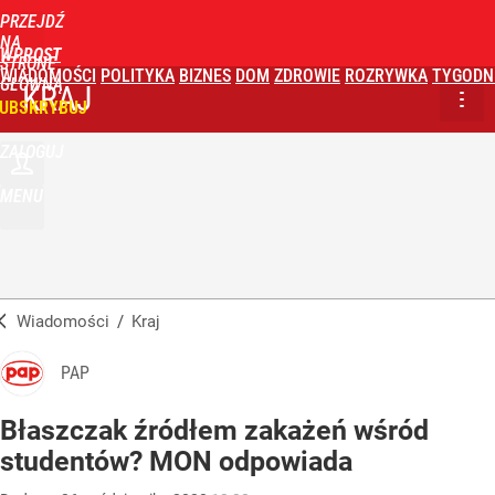
PRZEJDŹ
NA
WPROST
STRONĘ
WIADOMOŚCI
POLITYKA
BIZNES
DOM
ZDROWIE
ROZRYWKA
TYGODN
GŁÓWNĄ
KRAJ
UBSKRYBUJ
ZALOGUJ
MENU
Wiadomości
/
Kraj
PAP
Błaszczak źródłem zakażeń wśród
studentów? MON odpowiada