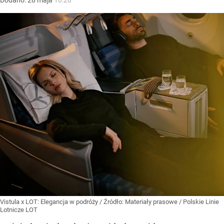
Vistula x LOT: Elegancja w podróży
/ Źródło:
Materiały prasowe
/
Polskie Linie
Lotnicze LOT