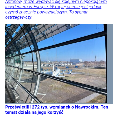
Antonow, może wydawać się kolejnym niepokojącym
incydentem w Europie. W mojej ocenie jest jednak
czymś znacznie poważniejszym. To sygnał
ostrzegawczy.
Prześwietlili 272 tys. wzmianek o Nawrockim. Ten
temat działa na jego korzyść