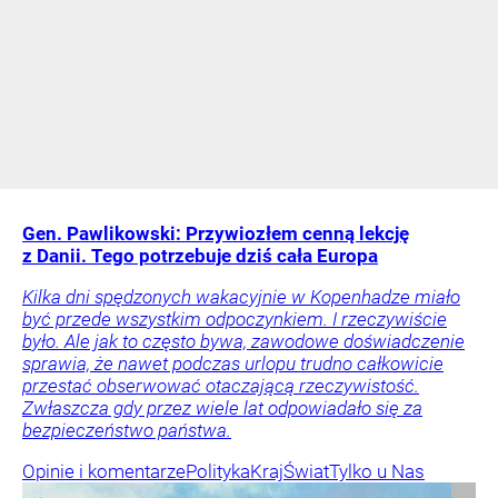
Gen. Pawlikowski: Przywiozłem cenną lekcję
z Danii. Tego potrzebuje dziś cała Europa
Kilka dni spędzonych wakacyjnie w Kopenhadze miało
być przede wszystkim odpoczynkiem. I rzeczywiście
było. Ale jak to często bywa, zawodowe doświadczenie
sprawia, że nawet podczas urlopu trudno całkowicie
przestać obserwować otaczającą rzeczywistość.
Zwłaszcza gdy przez wiele lat odpowiadało się za
bezpieczeństwo państwa.
Opinie i komentarze
Polityka
Kraj
Świat
Tylko u Nas