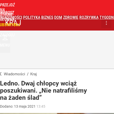
PRZEJDŹ
NA
WPROST
STRONĘ
WIADOMOŚCI
POLITYKA
BIZNES
DOM
ZDROWIE
ROZRYWKA
TYGODN
GŁÓWNĄ
KRAJ
UBSKRYBUJ
ZALOGUJ
MENU
Wiadomości
/
Kraj
Ledno. Dwaj chłopcy wciąż
poszukiwani. „Nie natrafiliśmy
na żaden ślad”
Dodano:
13
maja
2021
13:45