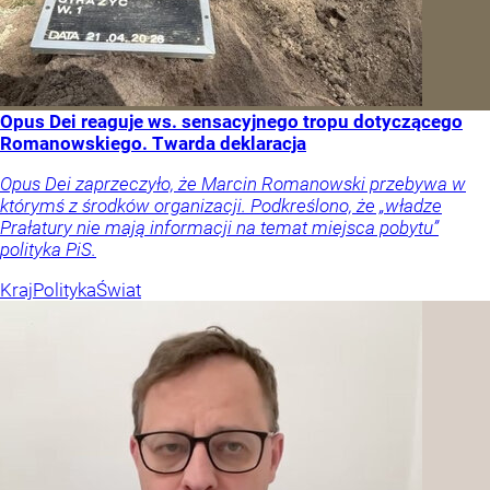
Opus Dei reaguje ws. sensacyjnego tropu dotyczącego
Romanowskiego. Twarda deklaracja
Opus Dei zaprzeczyło, że Marcin Romanowski przebywa w
którymś z środków organizacji. Podkreślono, że „władze
Prałatury nie mają informacji na temat miejsca pobytu”
polityka PiS.
Kraj
Polityka
Świat