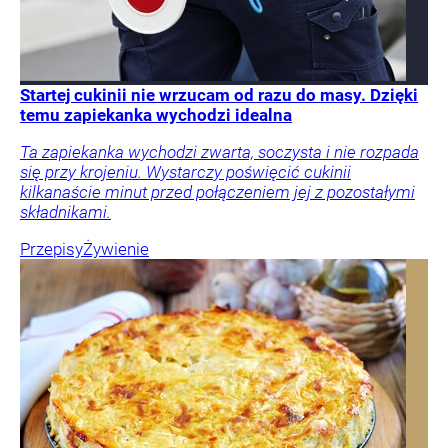
Startej cukinii nie wrzucam od razu do masy. Dzięki
temu zapiekanka wychodzi idealna
Ta zapiekanka wychodzi zwarta, soczysta i nie rozpada
się przy krojeniu. Wystarczy poświęcić cukinii
kilkanaście minut przed połączeniem jej z pozostałymi
składnikami.
Przepisy
Żywienie