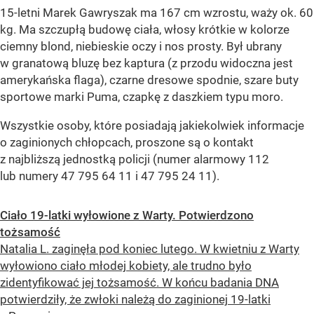
15-letni Marek Gawryszak ma 167 cm wzrostu, waży ok. 60
kg. Ma szczupłą budowę ciała, włosy krótkie w kolorze
ciemny blond, niebieskie oczy i nos prosty. Był ubrany
w granatową bluzę bez kaptura (z przodu widoczna jest
amerykańska flaga), czarne dresowe spodnie, szare buty
sportowe marki Puma, czapkę z daszkiem typu moro.
Wszystkie osoby, które posiadają jakiekolwiek informacje
o zaginionych chłopcach, proszone są o kontakt
z najbliższą jednostką policji (numer alarmowy 112
lub numery 47 795 64 11 i 47 795 24 11).
Ciało 19-latki wyłowione z Warty. Potwierdzono
tożsamość
Natalia L. zaginęła pod koniec lutego. W kwietniu z Warty
wyłowiono ciało młodej kobiety, ale trudno było
zidentyfikować jej tożsamość. W końcu badania DNA
potwierdziły, że zwłoki należą do zaginionej 19-latki