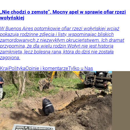
„Nie chodzi o zemstę”. Mocny apel w sprawie ofiar rzezi
wołyńskiej
W Buenos Aires potomkowie ofiar rzezi wołyńskiej wciąż
pokazują rodzinne zdjęcia i listy, wspominając bliskich
zamordowanych z niezwykłym okrucieństwem. Ich dramat
przypomina, że dla wielu rodzin Wołyń nie jest historią
zamkniętą, lecz bolesną raną, która do dziś nie została
zagojona.
Kraj
Polityka
Opinie i komentarze
Tylko u Nas