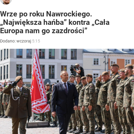
Wrze po roku Nawrockiego.
„Największa hańba” kontra „Cała
Europa nam go zazdrości”
Dodano:
wczoraj
5:15