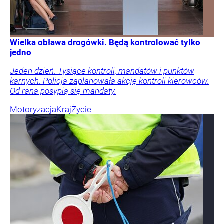
Wielka obława drogówki. Będą kontrolować tylko
jedno
Jeden dzień. Tysiące kontroli, mandatów i punktów
karnych. Policja zaplanowała akcję kontroli kierowców.
Od rana posypią się mandaty.
Motoryzacja
Kraj
Życie