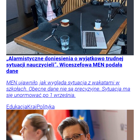
„Alarmistyczne doniesienia o wyjątkowo trudnej
sytuacji nauczycieli”. Wiceszefowa MEN podała
dane
MEN ujawniło, jak wygląda sytuacja z wakatami w
szkołach. Obecne dane nie są precyzyjne. Sytuacja ma
się unormować po 1 września.
Edukacja
Kraj
Polityka