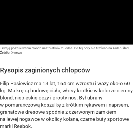
Trwają poszukiwania dwóch nastolatków z Ledna. Do tej pory nie trafiono na żaden ślad
Źródło:
X-news
Rysopis zaginionych chłopców
Filip Pasiewicz ma 13 lat, 164 cm wzrostu i waży około 60
kg. Ma krępą budowę ciała, włosy krótkie w kolorze ciemny
blond, niebieskie oczy i prosty nos. Był ubrany
w pomarańczową koszulkę z krótkim rękawem i napisem,
granatowe dresowe spodnie z czerwonym zamkiem
na lewej nogawce w okolicy kolana, czarne buty sportowe
marki Reebok.