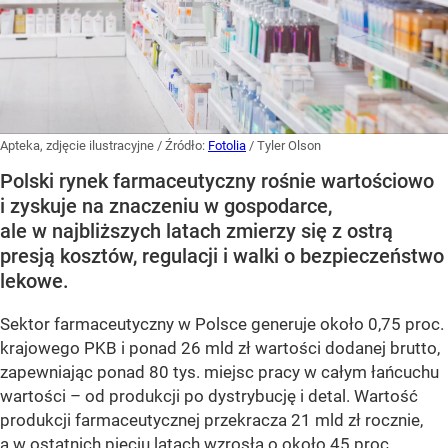
Apteka, zdjęcie ilustracyjne
/ Źródło:
Fotolia
/
Tyler Olson
Polski rynek farmaceutyczny rośnie wartościowo
i zyskuje na znaczeniu w gospodarce,
ale w najbliższych latach zmierzy się z ostrą
presją kosztów, regulacji i walki o bezpieczeństwo
lekowe.
Sektor farmaceutyczny w Polsce generuje około 0,75 proc.
krajowego PKB i ponad 26 mld zł wartości dodanej brutto,
zapewniając ponad 80 tys. miejsc pracy w całym łańcuchu
wartości – od produkcji po dystrybucję i detal. Wartość
produkcji farmaceutycznej przekracza 21 mld zł rocznie,
a w ostatnich pięciu latach wzrosła o około 45 proc.,