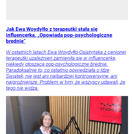
Jak Ewa Woydyłło z terapeutki stała się
influencerką. „Opowiada pop-psychologiczne
brednie”
W ostatnich latach Ewa Woydyłło-Osiatyńska z cenionej
terapeutki uzależnień zamieniła się w influencerkę,
niekiedy głoszącą pop-psychologiczne brednie.
Paradoksalnie to, co ostatnio powiedziała o Idze
Świątek, nie jest ani najbardziej kontrowersyjne, ani
najgroźniejsze. Problem w tym, że wszyscy udawali, że
tego nie widzą.