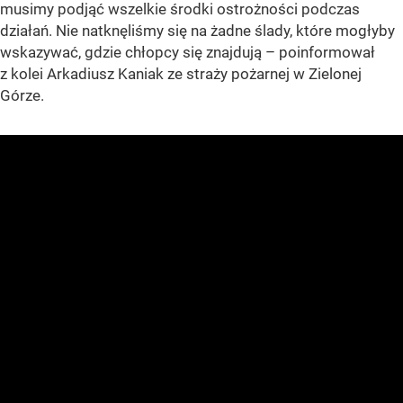
musimy podjąć wszelkie środki ostrożności podczas
działań. Nie natknęliśmy się na żadne ślady, które mogłyby
wskazywać, gdzie chłopcy się znajdują – poinformował
z kolei Arkadiusz Kaniak ze straży pożarnej w Zielonej
Górze.