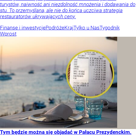
turystów, naiwność ani niezdolność mnożenia i dodawania do
stu. To przemyślana, ale nie do końca uczciwa strategia
restauratorów ukrywających ceny.
Finanse i inwestycje
Podróże
Kraj
Tylko u Nas
Tygodnik
Wprost
Tym będzie można się objadać w Pałacu Prezydenckim.