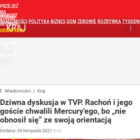
PRZEJDŹ
NA
WPROST
STRONĘ
WIADOMOŚCI
POLITYKA
BIZNES
DOM
ZDROWIE
ROZRYWKA
TYGODN
GŁÓWNĄ
KRAJ
UBSKRYBUJ
ZALOGUJ
MENU
Wiadomości
/
Kraj
Dziwna dyskusja w TVP. Rachoń i jego
goście chwalili Mercury'ego, bo „nie
obnosił się” ze swoją orientacją
Dodano:
29
listopada
2021
8:32