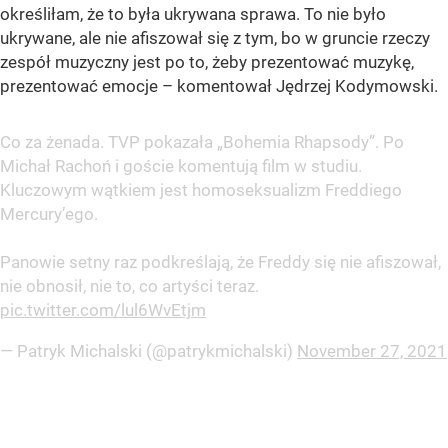
określiłam, że to była ukrywana sprawa. To nie było
ukrywane, ale nie afiszował się z tym, bo w gruncie rzeczy
zespół muzyczny jest po to, żeby prezentować muzykę,
prezentować emocje – komentował Jędrzej Kodymowski.
Co za żenada. TVP pokazała „Bohemia Rhapsody”. Po
Michał Rachoń i goście komentują film w studiu.
Kluczowym wątkiem jest homoseksualizm Freddiego
Mercury’ego.
Panowie setny raz podkreślają, że Freddy się nie afiszował,
nie obnosił, nie to, co artyści teraz.
pic.twitter.com/lul6WvEtjm
— Patryk Michalski (@patrykmichalski)
November 27, 2021