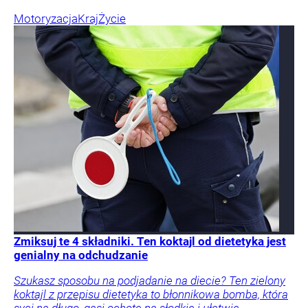
Motoryzacja
Kraj
Życie
Zmiksuj te 4 składniki. Ten koktajl od dietetyka jest
genialny na odchudzanie
Szukasz sposobu na podjadanie na diecie? Ten zielony
koktajl z przepisu dietetyka to błonnikowa bomba, która
syci na długo, gasi ochotę na słodkie i ułatwia