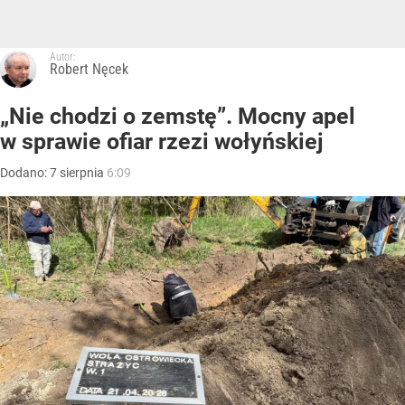
Autor:
Robert Nęcek
„Nie chodzi o zemstę”. Mocny apel
w sprawie ofiar rzezi wołyńskiej
Dodano:
7
sierpnia
6:09