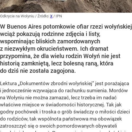
Odkrycie na Wołyniu
/ Źródło:
X
/
IPN
W Buenos Aires potomkowie ofiar rzezi wołyńskiej
wciąż pokazują rodzinne zdjęcia i listy,
wspominając bliskich zamordowanych
z niezwykłym okrucieństwem. Ich dramat
przypomina, że dla wielu rodzin Wołyń nie jest
historią zamkniętą, lecz bolesną raną, która
do dziś nie została zagojona.
Lektura „Dokumentów zbrodni wołyńskiej” jest porażająca
i jednocześnie wzywająca do rachunku sumienia. Mordów
na Wołyniu nie można zamazać, lecz trzeba im nadać
właściwe miejsce w świadomości historycznej. Tak jak
godny pochówek i troska o grób świadczy o miłości dzieci
do rodziców, tak wspólnota państwowa ma obowiązek
zatroszczyć się o swoich pomordowanych obywateli