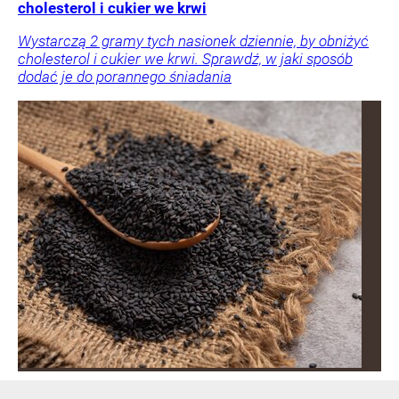
cholesterol i cukier we krwi
Wystarczą 2 gramy tych nasionek dziennie, by obniżyć
cholesterol i cukier we krwi. Sprawdź, w jaki sposób
dodać je do porannego śniadania