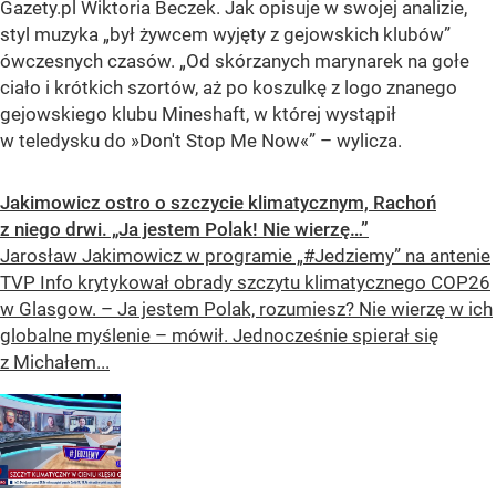
Gazety.pl Wiktoria Beczek. Jak opisuje w swojej analizie,
styl muzyka „był żywcem wyjęty z gejowskich klubów”
ówczesnych czasów. „Od skórzanych marynarek na gołe
ciało i krótkich szortów, aż po koszulkę z logo znanego
gejowskiego klubu Mineshaft, w której wystąpił
w teledysku do »Don't Stop Me Now«” – wylicza.
Jakimowicz ostro o szczycie klimatycznym, Rachoń
z niego drwi. „Ja jestem Polak! Nie wierzę…”
Jarosław Jakimowicz w programie „#Jedziemy” na antenie
TVP Info krytykował obrady szczytu klimatycznego COP26
w Glasgow. – Ja jestem Polak, rozumiesz? Nie wierzę w ich
globalne myślenie – mówił. Jednocześnie spierał się
z Michałem...