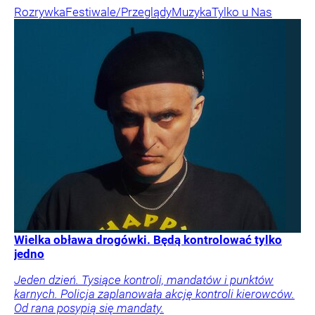
Rozrywka
Festiwale/Przeglądy
Muzyka
Tylko u Nas
Wielka obława drogówki. Będą kontrolować tylko
jedno
Jeden dzień. Tysiące kontroli, mandatów i punktów
karnych. Policja zaplanowała akcję kontroli kierowców.
Od rana posypią się mandaty.