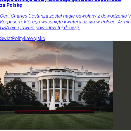
za Polskę
Gen. Charles Costanza został nagle odwołany z dowodzenia V
Korpusem, którego wysunięta kwatera działa w Polsce. Armia
USA nie ujawnia powodów tej decyzji.
Świat
Polityka
Wojsko