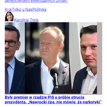
beneficjentem ewentualnych zmian.
Kraj
Tylko u Nas
Polityka
Karolina
Trela
Były premier w rządzie PiS o próbie otrucia
prezydenta. „Nawrocki ćpa, nie mówię, że narkotyki”