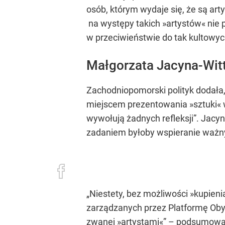
osób, którym wydaje się, że są art
na występy takich »artystów« nie p
w przeciwieństwie do tak kultowych
Małgorzata Jacyna-Witt
Zachodniopomorski polityk dodała, 
miejscem prezentowania »sztuki« wy
wywołują żadnych refleksji”. Jacyn
zadaniem byłoby wspieranie ważn
„Niestety, bez możliwości »kupien
zarządzanych przez Platformę Oby
zwanej »artystami«” – podsumowa