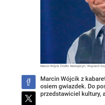
Marcin Wójcik
Źródło:
Newspix.pl
/
Wojciech Szu
Marcin Wójcik z kabaret
osiem gwiazdek. Do pos
przedstawiciel kultury,