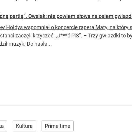
edną partią”. Owsiak: nie powiem słowa na osiem gwiaz
ew Hołdys wspomniał o koncercie rapera Maty, na który
tanci zaczęli krzyczeć: „J***ć PiS”. – Trzy gwiazdki to b
ził muzyk. Do hasła...
ka
Kultura
Prime time