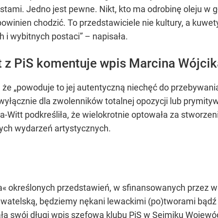
ystami. Jedno jest pewne. Nikt, kto ma odrobinę oleju w 
owinien chodzić. To przedstawiciele nie kultury, a kuwe
 i wybitnych postaci” – napisała.
 z PiS komentuje wpis Marcina Wójcik
że „powoduje to jej autentyczną niechęć do przebywania 
łącznie dla zwolenników totalnej opozycji lub prymitywny
a-Witt podkreśliła, że wielokrotnie optowała za stworze
ych wydarzeń artystycznych.
ia« określonych przedstawień, w sfinansowanych przez w
watelską, będziemy nękani lewackimi (po)tworami bądź 
ła swój długi wpis szefowa klubu PiS w Sejmiku Wojew