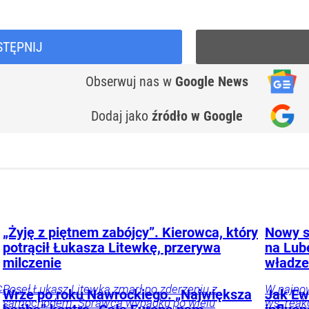
STĘPNIJ
Obserwuj nas
w
Google News
Dodaj jako
źródło w Google
„Żyję z piętnem zabójcy”. Kierowca, który
Nowy s
potrącił Łukasza Litewkę, przerywa
na Lub
milczenie
władze
c
Poseł Łukasz Litewka zmarł po zderzeniu z
W najno
Wrze po roku Nawrockiego. „Największa
Jak Ewa
samochodem. Sprawca wypadku po wielu
ws. reak