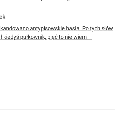
dek
 skandowano antypisowskie hasła. Po tych słów
ył kiedyś pułkownik, pięć to nie wiem –