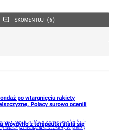
SKOMENTUJ
6
ondaż po wtargnięciu rakiety
elszczyznę. Polacy surowo ocenili
wszym sondażu Polacy wypowiedzieli się
 Woydyłło z terapeutki stała się
cji władz po wtargnięciu rakiety w polską