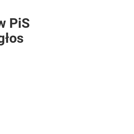
w PiS
głos