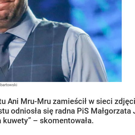
bartowski
u Ani Mru-Mru zamieścił w sieci zdjęcie
tu odniosła się radna PiS Małgorzata J
 a kuwety” – skomentowała.