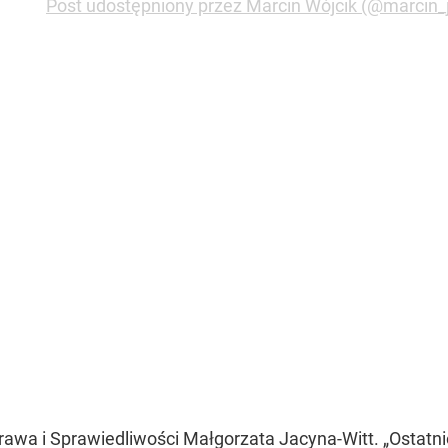
Post udostępniony przez Marcin Wójcik (@marcin_
 Prawa i Sprawiedliwości Małgorzata Jacyna-Witt. „Ost