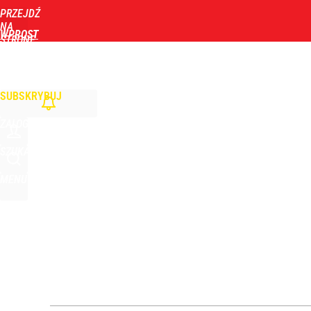
PRZEJDŹ
Udostępnij
6
Skomentuj
NA
WPROST
STRONĘ
GŁÓWNĄ
WIADOMOŚCI
POLITYKA
BIZNES
DOM
ZDROWIE
ROZRYWKA
TYGOD
„Żyję z piętnem zabójcy”. Kierowca, który potrącił
SUBSKRYBUJ
dodaj
ZALOGUJ
„Nie chodzi o zemstę”. Mocny apel w sprawie ofiar 
SZUKAJ
MENU
dodaj
Nowy sondaż po wtargnięciu rakiety na Lubelszczy
1