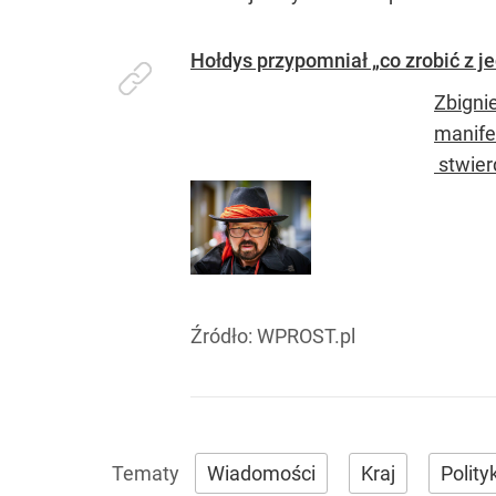
Hołdys przypomniał „co zrobić z j
Zbigni
manifes
stwierd
Źródło:
WPROST.pl
Wiadomości
Kraj
Polity