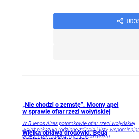
UDO
„Nie chodzi o zemstę”. Mocny apel
w sprawie ofiar rzezi wołyńskiej
W Buenos Aires potomkowie ofiar rzezi wołyńskiej
wciąż pokazują rodzinne zdjęcia i listy, wspominają
Wielka obława drogówki. Będą
bliskich zamordowanych z niezwykłym