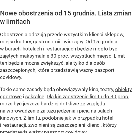
Nowe obostrzenia od 15 grudnia. Lista zmian
w limitach
Obostrzenia odczują przede wszystkim klienci sklepów,
miejsc kultury, gastronomii i wierzący.
Od 15 grudnia
w barach, hotelach i restauracjach będzie mogło być
zajętych maksymalnie 30 proc. wszystkich miejsc
. Limit
ten będzie można zwiększyć, ale tylko dla osób
zaszczepionych, które przedstawią ważny paszport
covidowy.
Takie same zasady będą obowiązywały kina, teatry,
obiekty
sportowe
i
sakralne
.
Dla kin zaostrzenie limitu do 30 proc.
może być jeszcze bardziej dotkliwe
ze względu
na wprowadzenie zakazu jedzenia i picia na salach
kinowych. Z limitu, podobnie jak w przypadku hoteli
i restauracji, zwolnieni są zaszczepieni klienci, którzy
przedstawią ważny paszport covidowy.