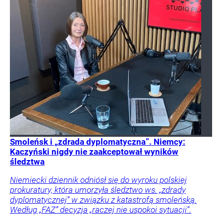
Smoleńsk i „zdrada dyplomatyczna”. Niemcy:
Kaczyński nigdy nie zaakceptował wyników
śledztwa
Niemiecki dziennik odniósł się do wyroku polskiej
prokuratury, która umorzyła śledztwo ws. „zdrady
dyplomatycznej” w związku z katastrofą smoleńską.
Według „FAZ” decyzja „raczej nie uspokoi sytuacji”.