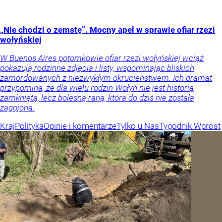
„Nie chodzi o zemstę”. Mocny apel w sprawie ofiar rzezi
wołyńskiej
W Buenos Aires potomkowie ofiar rzezi wołyńskiej wciąż
pokazują rodzinne zdjęcia i listy, wspominając bliskich
zamordowanych z niezwykłym okrucieństwem. Ich dramat
przypomina, że dla wielu rodzin Wołyń nie jest historią
zamkniętą, lecz bolesną raną, która do dziś nie została
zagojona.
Kraj
Polityka
Opinie i komentarze
Tylko u Nas
Tygodnik Wprost