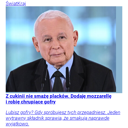
Świat
Kraj
Z cukinii nie smażę placków. Dodaję mozzarellę
i robię chrupiące gofry
Lubisz gofry? Gdy spróbujesz tych przepadniesz. Jeden
wytrawny składnik sprawia, że smakują naprawdę
wyjątkowo.