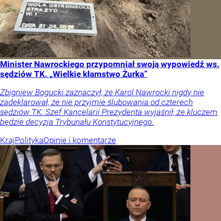
Minister Nawrockiego przypomniał swoją wypowiedź ws.
sędziów TK. „Wielkie kłamstwo Żurka”
Zbigniew Bogucki zaznaczył, że Karol Nawrocki nigdy nie
zadeklarował, że nie przyjmie ślubowania od czterech
sędziów TK. Szef Kancelarii Prezydenta wyjaśnił, że kluczem
będzie decyzja Trybunału Konstytucyjnego.
Kraj
Polityka
Opinie i komentarze