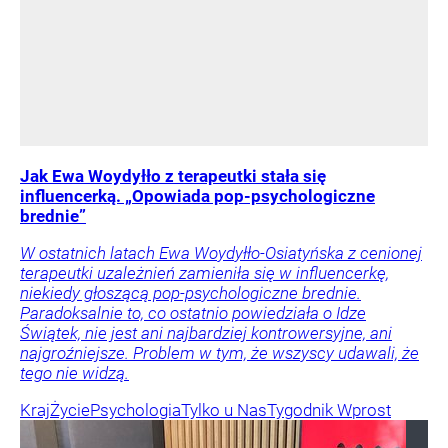
Jak Ewa Woydyłło z terapeutki stała się
influencerką. „Opowiada pop-psychologiczne
brednie”
W ostatnich latach Ewa Woydyłło-Osiatyńska z cenionej
terapeutki uzależnień zamieniła się w influencerkę,
niekiedy głoszącą pop-psychologiczne brednie.
Paradoksalnie to, co ostatnio powiedziała o Idze
Świątek, nie jest ani najbardziej kontrowersyjne, ani
najgroźniejsze. Problem w tym, że wszyscy udawali, że
tego nie widzą.
Kraj
Życie
Psychologia
Tylko u Nas
Tygodnik Wprost