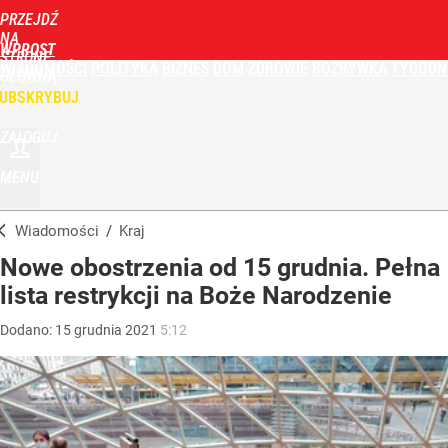
PRZEJDŹ
NA
WPROST
STRONĘ
WIADOMOŚCI
POLITYKA
BIZNES
DOM
ZDROWIE
ROZRYWKA
TYGODN
GŁÓWNĄ
UBSKRYBUJ
ZALOGUJ
MENU
Wiadomości
/
Kraj
Nowe obostrzenia od 15 grudnia. Pełna
lista restrykcji na Boże Narodzenie
Dodano:
15
grudnia
2021
5:12