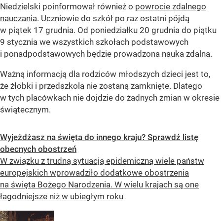
Niedzielski poinformował również o
powrocie zdalnego
nauczania
. Uczniowie do szkół po raz ostatni pójdą
w piątek 17 grudnia. Od poniedziałku 20 grudnia do piątku
9 stycznia we wszystkich szkołach podstawowych
i ponadpodstawowych będzie prowadzona nauka zdalna.
Ważną informacją dla rodziców młodszych dzieci jest to,
że żłobki i przedszkola nie zostaną zamknięte. Dlatego
w tych placówkach nie dojdzie do żadnych zmian w okresie
świątecznym.
Wyjeżdżasz na święta do innego kraju? Sprawdź listę
obecnych obostrzeń
W związku z trudną sytuacją epidemiczną wiele państw
europejskich wprowadziło dodatkowe obostrzenia
na święta Bożego Narodzenia. W wielu krajach są one
łagodniejsze niż w ubiegłym roku