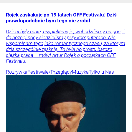
Rojek zaskakuje po 19 latach OFF Festivalu: Dziś
prawdopodobnie bym tego nie zrobił
Dzieci były małe, usypialiśmy je, wchodziliśmy na górę i
do późnej nocy siedzieliśmy przy komputerach. Nie
wspominam tego jako romantycznego czasu, za którym
dziś szczególnie tęsknię. To była po prostu bardzo
ciężka praca – mówi Artur Rojek o początkach OFF
Festivalu.
Rozrywka
Festiwale/Przeglądy
Muzyka
Tylko u Nas