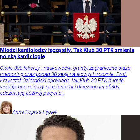
Młodzi kardiolodzy łączą siły. Tak Klub 30 PTK zmienia
polską kardiologię
Około 300 lekarzy i naukowców, granty, zagraniczne staże,
mentoring oraz ponad 30 sesji naukowych rocznie. Prof.
Krzysztof Ozierański opowiada, jak Klub 30 PTK buduje
współpracę między pokoleniami i dlaczego jej efekty
odczuwają później pacjenci.
Anna
Kopras-Fijołek