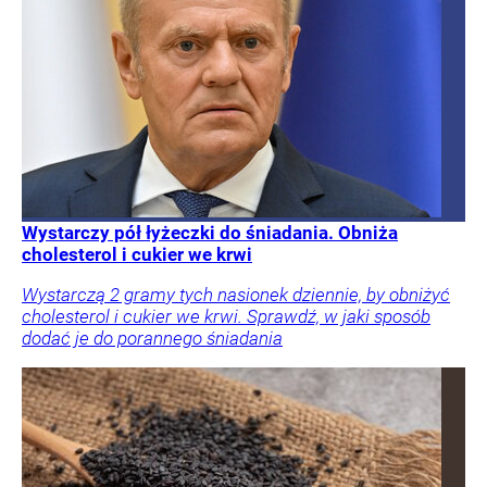
Wystarczy pół łyżeczki do śniadania. Obniża
cholesterol i cukier we krwi
Wystarczą 2 gramy tych nasionek dziennie, by obniżyć
cholesterol i cukier we krwi. Sprawdź, w jaki sposób
dodać je do porannego śniadania