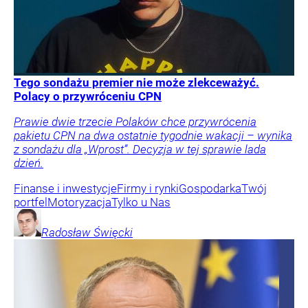
Tego sondażu premier nie może zlekceważyć.
Polacy o przywróceniu CPN
Prawie dwie trzecie Polaków chce przywrócenia
pakietu CPN na dwa ostatnie tygodnie wakacji – wynika
z sondażu dla „Wprost”. Decyzja w tej sprawie lada
dzień.
Finanse i inwestycje
Firmy i rynki
Gospodarka
Twój
portfel
Motoryzacja
Tylko u Nas
Radosław
Święcki