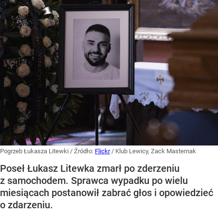
Pogrzeb Łukasza Litewki
/ Źródło:
Flickr
/
Klub Lewicy, Zack Masternak
Poseł Łukasz Litewka zmarł po zderzeniu
z samochodem. Sprawca wypadku po wielu
miesiącach postanowił zabrać głos i opowiedzieć
o zdarzeniu.