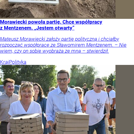
Morawiecki powoła partię. Chce współpracy
z Mentzenem. „Jestem otwarty”
Mateusz Morawiecki założy partię polityczną i chciałby
rozpocząć współpracę ze Sławomirem Mentzenem. – Nie
wiem, czy on sobie wyobraża ze mną – stwierdził.
Kraj
Polityka