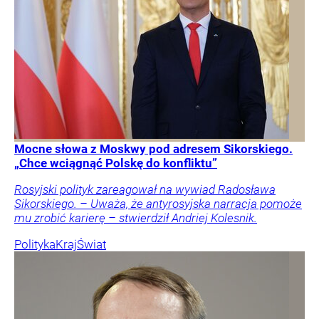
Mocne słowa z Moskwy pod adresem Sikorskiego.
„Chce wciągnąć Polskę do konfliktu”
Rosyjski polityk zareagował na wywiad Radosława
Sikorskiego. – Uważa, że antyrosyjska narracja pomoże
mu zrobić karierę – stwierdził Andriej Kolesnik.
Polityka
Kraj
Świat