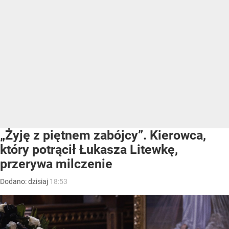
„Żyję z piętnem zabójcy”. Kierowca,
który potrącił Łukasza Litewkę,
przerywa milczenie
Dodano:
dzisiaj
18:53