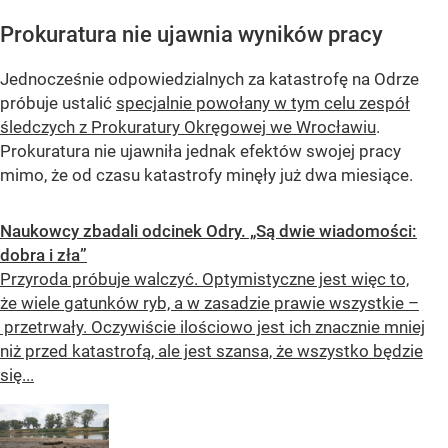
Prokuratura nie ujawnia wyników pracy
Jednocześnie odpowiedzialnych za katastrofę na Odrze
próbuje ustalić
specjalnie powołany w tym celu zespół
śledczych z Prokuratury Okręgowej we Wrocławiu
.
Prokuratura nie ujawniła jednak efektów swojej pracy
mimo, że od czasu katastrofy minęły już dwa miesiące.
Naukowcy zbadali odcinek Odry. „Są dwie wiadomości:
dobra i zła”
Przyroda próbuje walczyć. Optymistyczne jest więc to,
że wiele gatunków ryb, a w zasadzie prawie wszystkie –
przetrwały. Oczywiście ilościowo jest ich znacznie mniej
niż przed katastrofą, ale jest szansa, że wszystko będzie
się...