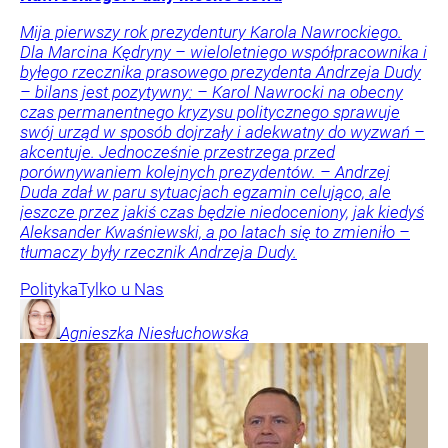
Mija pierwszy rok prezydentury Karola Nawrockiego.
Dla Marcina Kędryny – wieloletniego współpracownika i
byłego rzecznika prasowego prezydenta Andrzeja Dudy
– bilans jest pozytywny: – Karol Nawrocki na obecny
czas permanentnego kryzysu politycznego sprawuje
swój urząd w sposób dojrzały i adekwatny do wyzwań –
akcentuje. Jednocześnie przestrzega przed
porównywaniem kolejnych prezydentów. – Andrzej
Duda zdał w paru sytuacjach egzamin celująco, ale
jeszcze przez jakiś czas będzie niedoceniony, jak kiedyś
Aleksander Kwaśniewski, a po latach się to zmieniło –
tłumaczy były rzecznik Andrzeja Dudy.
Polityka
Tylko u Nas
Agnieszka
Niesłuchowska