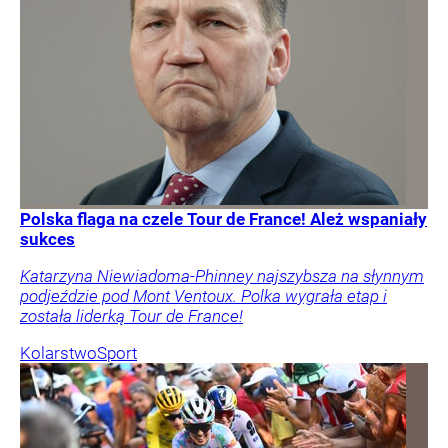
Polska flaga na czele Tour de France! Ależ wspaniały
sukces
Katarzyna Niewiadoma-Phinney najszybsza na słynnym
podjeździe pod Mont Ventoux. Polka wygrała etap i
została liderką Tour de France!
Kolarstwo
Sport