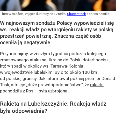
Tłum w mieście, zdjęcie ilustracyjne
/ Źródło:
Shutterstock
/
carlos castilla
W najnowszym sondażu Polacy wypowiedzieli się
ws. reakcji władz po wtargnięciu rakiety w polską
przestrzeń powietrzną. Znaczna część osób
oceniła ją negatywnie.
Przypomnijmy, w zeszłym tygodniu podczas kolejnego
zmasowanego ataku na Ukrainę do Polski dotarł pocisk,
który spadł w okolicy wsi Tarnawa-Kolonia
w województwie lubelskim. Było to około 100 km
od polskiej granicy. Jak informował później premier Donald
Tusk, istnieje
„duże prawdopodobieństwo”
, że
rakieta
pochodziła z
Rosji
i była uzbrojona.
Rakieta na Lubelszczyźnie. Reakcja władz
była odpowiednia?