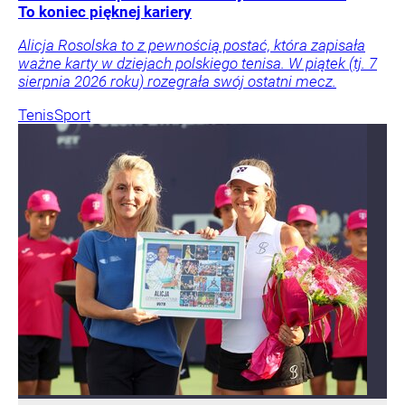
To koniec pięknej kariery
Alicja Rosolska to z pewnością postać, która zapisała
ważne karty w dziejach polskiego tenisa. W piątek (tj. 7
sierpnia 2026 roku) rozegrała swój ostatni mecz.
Tenis
Sport