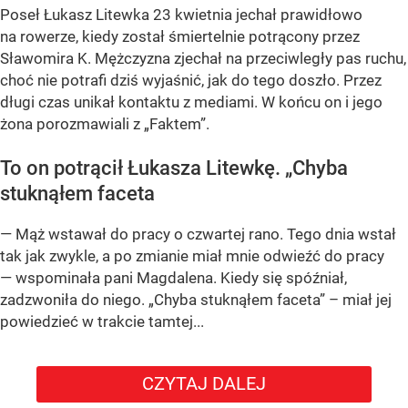
Poseł Łukasz Litewka 23 kwietnia jechał prawidłowo
na rowerze, kiedy został śmiertelnie potrącony przez
Sławomira K. Mężczyzna zjechał na przeciwległy pas ruchu,
choć nie potrafi dziś wyjaśnić, jak do tego doszło. Przez
długi czas unikał kontaktu z mediami. W końcu on i jego
żona porozmawiali z „Faktem”.
To on potrącił Łukasza Litewkę. „Chyba
stuknąłem faceta
— Mąż wstawał do pracy o czwartej rano. Tego dnia wstał
tak jak zwykle, a po zmianie miał mnie odwieźć do pracy
— wspominała pani Magdalena. Kiedy się spóźniał,
zadzwoniła do niego. „Chyba stuknąłem faceta” – miał jej
powiedzieć w trakcie tamtej...
CZYTAJ DALEJ