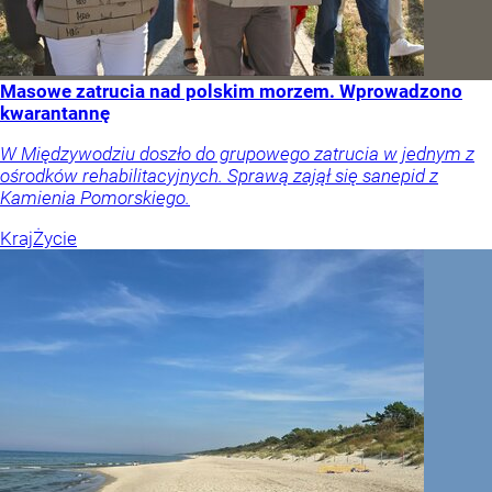
Masowe zatrucia nad polskim morzem. Wprowadzono
kwarantannę
W Międzywodziu doszło do grupowego zatrucia w jednym z
ośrodków rehabilitacyjnych. Sprawą zajął się sanepid z
Kamienia Pomorskiego.
Kraj
Życie