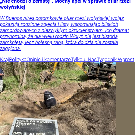
„Nie chodzi o zemstę”. Mocny apel w sprawie ofiar rzezi
wołyńskiej
W Buenos Aires potomkowie ofiar rzezi wołyńskiej wciąż
pokazują rodzinne zdjęcia i listy, wspominając bliskich
zamordowanych z niezwykłym okrucieństwem. Ich dramat
przypomina, że dla wielu rodzin Wołyń nie jest historią
zamkniętą, lecz bolesną raną, która do dziś nie została
zagojona.
Kraj
Polityka
Opinie i komentarze
Tylko u Nas
Tygodnik Wprost