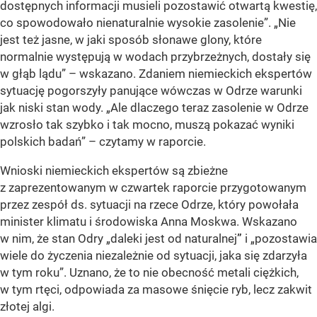
dostępnych informacji musieli pozostawić otwartą kwestię,
co spowodowało nienaturalnie wysokie zasolenie”. „Nie
jest też jasne, w jaki sposób słonawe glony, które
normalnie występują w wodach przybrzeżnych, dostały się
w głąb lądu” – wskazano. Zdaniem niemieckich ekspertów
sytuację pogorszyły panujące wówczas w Odrze warunki
jak niski stan wody. „Ale dlaczego teraz zasolenie w Odrze
wzrosło tak szybko i tak mocno, muszą pokazać wyniki
polskich badań” – czytamy w raporcie.
Wnioski niemieckich ekspertów są zbieżne
z zaprezentowanym w czwartek raporcie przygotowanym
przez zespół ds. sytuacji na rzece Odrze, który powołała
minister klimatu i środowiska Anna Moskwa. Wskazano
w nim, że stan Odry „daleki jest od naturalnej
”
i „pozostawia
wiele do życzenia niezależnie od sytuacji, jaka się zdarzyła
w tym roku”. Uznano, że to nie obecność metali ciężkich,
w tym rtęci, odpowiada za masowe śnięcie ryb, lecz zakwit
złotej algi.