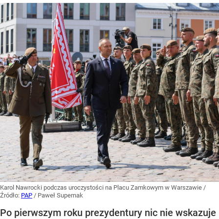
Karol Nawrocki podczas uroczystości na Placu Zamkowym w Warszawie
/
Źródło:
PAP
/
Paweł Supernak
Po pierwszym roku prezydentury nic nie wskazuje