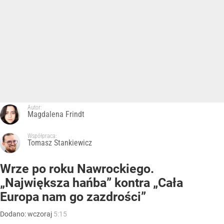
Autor:
Magdalena Frindt
Współpraca:
Tomasz Stankiewicz
Wrze po roku Nawrockiego.
„Największa hańba” kontra „Cała
Europa nam go zazdrości”
Dodano:
wczoraj
5:15