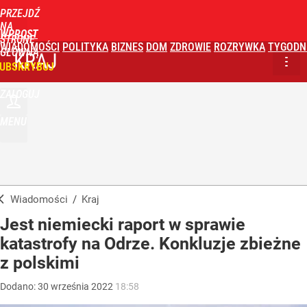
PRZEJDŹ
NA
WPROST
STRONĘ
WIADOMOŚCI
POLITYKA
BIZNES
DOM
ZDROWIE
ROZRYWKA
TYGODN
GŁÓWNĄ
KRAJ
UBSKRYBUJ
ZALOGUJ
MENU
Wiadomości
/
Kraj
Jest niemiecki raport w sprawie
katastrofy na Odrze. Konkluzje zbieżne
z polskimi
Dodano:
30
września
2022
18:58