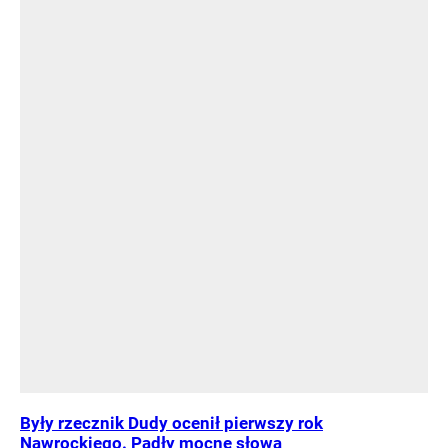
Były rzecznik Dudy ocenił pierwszy rok
Nawrockiego. Padły mocne słowa