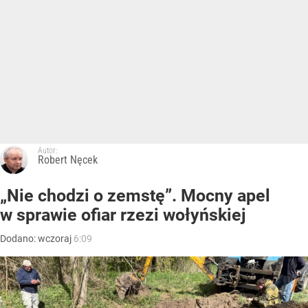
Autor:
Robert Nęcek
„Nie chodzi o zemstę”. Mocny apel
w sprawie ofiar rzezi wołyńskiej
Dodano:
wczoraj
6:09