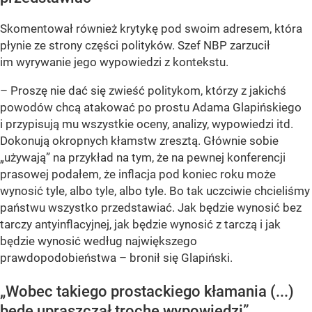
Skomentował również krytykę pod swoim adresem, która
płynie ze strony części polityków. Szef NBP zarzucił
im wyrywanie jego wypowiedzi z kontekstu.
– Proszę nie dać się zwieść politykom, którzy z jakichś
powodów chcą atakować po prostu Adama Glapińskiego
i przypisują mu wszystkie oceny, analizy, wypowiedzi itd.
Dokonują okropnych kłamstw zresztą. Głównie sobie
„używają” na przykład na tym, że na pewnej konferencji
prasowej podałem, że inflacja pod koniec roku może
wynosić tyle, albo tyle, albo tyle. Bo tak uczciwie chcieliśmy
państwu wszystko przedstawiać. Jak będzie wynosić bez
tarczy antyinflacyjnej, jak będzie wynosić z tarczą i jak
będzie wynosić według największego
prawdopodobieństwa – bronił się Glapiński.
„Wobec takiego prostackiego kłamania (...)
będę upraszczał trochę wypowiedzi”