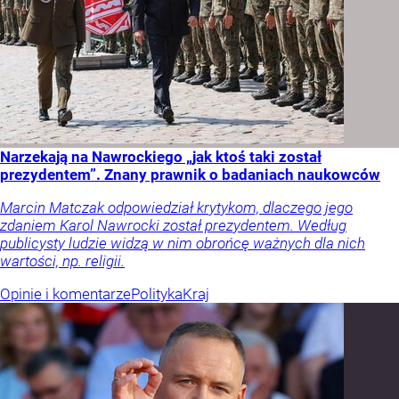
Narzekają na Nawrockiego „jak ktoś taki został
prezydentem”. Znany prawnik o badaniach naukowców
Marcin Matczak odpowiedział krytykom, dlaczego jego
zdaniem Karol Nawrocki został prezydentem. Według
publicysty ludzie widzą w nim obrońcę ważnych dla nich
wartości, np. religii.
Opinie i komentarze
Polityka
Kraj