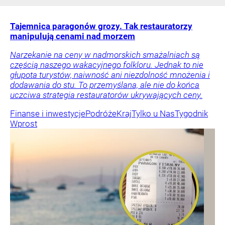
Tajemnica paragonów grozy. Tak restauratorzy
manipulują cenami nad morzem
Narzekanie na ceny w nadmorskich smażalniach są
częścią naszego wakacyjnego folkloru. Jednak to nie
głupota turystów, naiwność ani niezdolność mnożenia i
dodawania do stu. To przemyślana, ale nie do końca
uczciwa strategia restauratorów ukrywających ceny.
Finanse i inwestycje
Podróże
Kraj
Tylko u Nas
Tygodnik
Wprost