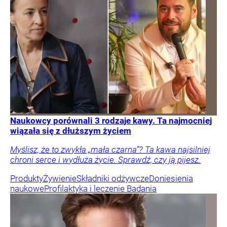
Naukowcy porównali 3 rodzaje kawy. Ta najmocniej
wiązała się z dłuższym życiem
Myślisz, że to zwykła „mała czarna”? Ta kawa najsilniej
chroni serce i wydłuża życie. Sprawdź, czy ją pijesz.
Produkty
Żywienie
Składniki odżywcze
Doniesienia
naukowe
Profilaktyka i leczenie
Badania