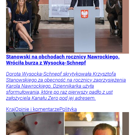
Stanowski na obchodach rocznicy Nawrockiego.
Wróciła burza z Wysocką-Schnepf
Dorota Wysocka-Schnepf skrytykowała Krzysztofa
Stanowskiego za obecność na rocznicy zaprzysiężenia
Karola Nawrockiego. Dziennikarka użyła
sformułowania, które po raz pierwszy padło z ust
założyciela Kanału Zero pod jej adresem.
Kraj
Opinie i komentarze
Polityka