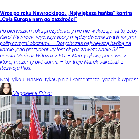
Wrze po roku Nawrockiego. „Największa hańba” kontra
„Cała Europa nam go zazdrości”
Po pierwszym roku prezydentury nic nie wskazuje na to, żeby
Karol Nawrocki wyciszył spory między dwoma zwaśnionymi
politycznymi obozami. – Dotychczas największą hańbą na
karcie jego prezydentury jest chyba zawetowanie SAFE –
ocenia Mariusz Witczak z KO. – Mamy głowę państwa, z
której możemy być dumni – kontruje Marek Jakubiak z
Rozwoju Plus.
Kraj
Tylko u Nas
Polityka
Opinie i komentarze
Tygodnik Wprost
Magdalena
Frindt