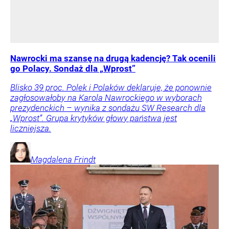
Nawrocki ma szansę na drugą kadencję? Tak ocenili
go Polacy. Sondaż dla „Wprost”
Blisko 39 proc. Polek i Polaków deklaruje, że ponownie
zagłosowałoby na Karola Nawrockiego w wyborach
prezydenckich – wynika z sondażu SW Research dla
„Wprost”. Grupa krytyków głowy państwa jest
liczniejsza.
Magdalena
Frindt