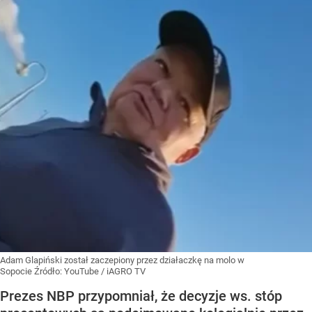
Adam Glapiński został zaczepiony przez działaczkę na molo w
Sopocie
Źródło:
YouTube
/
iAGRO TV
Prezes NBP przypomniał, że decyzje ws. stóp