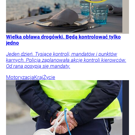
Wielka obława drogówki. Będą kontrolować tylko
jedno
Jeden dzień. Tysiące kontroli, mandatów i punktów
karnych. Policja zaplanowała akcję kontroli kierowców.
Od rana posypią się mandaty.
Motoryzacja
Kraj
Życie