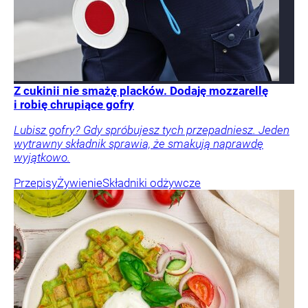
Z cukinii nie smażę placków. Dodaję mozzarellę
i robię chrupiące gofry
Lubisz gofry? Gdy spróbujesz tych przepadniesz. Jeden
wytrawny składnik sprawia, że smakują naprawdę
wyjątkowo.
Przepisy
Żywienie
Składniki odżywcze