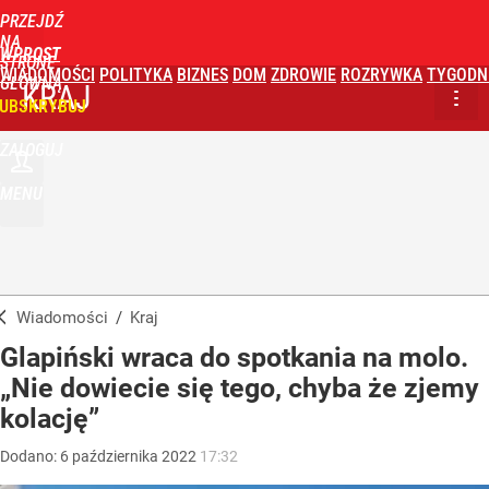
PRZEJDŹ
NA
WPROST
STRONĘ
WIADOMOŚCI
POLITYKA
BIZNES
DOM
ZDROWIE
ROZRYWKA
TYGODN
GŁÓWNĄ
KRAJ
UBSKRYBUJ
ZALOGUJ
MENU
Wiadomości
/
Kraj
Glapiński wraca do spotkania na molo.
„Nie dowiecie się tego, chyba że zjemy
kolację”
Dodano:
6
października
2022
17:32