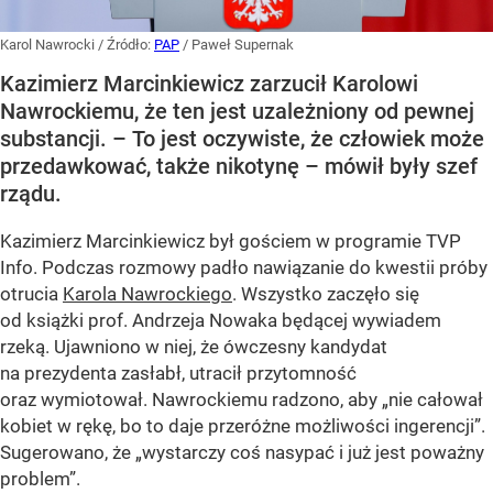
Karol Nawrocki
/ Źródło:
PAP
/
Paweł Supernak
Kazimierz Marcinkiewicz zarzucił Karolowi
Nawrockiemu, że ten jest uzależniony od pewnej
substancji. – To jest oczywiste, że człowiek może
przedawkować, także nikotynę – mówił były szef
rządu.
Kazimierz Marcinkiewicz był gościem w programie TVP
Info. Podczas rozmowy padło nawiązanie do kwestii próby
otrucia
Karola Nawrockiego
. Wszystko zaczęło się
od książki prof. Andrzeja Nowaka będącej wywiadem
rzeką. Ujawniono w niej, że ówczesny kandydat
na prezydenta zasłabł, utracił przytomność
oraz wymiotował. Nawrockiemu radzono, aby „nie całował
kobiet w rękę, bo to daje przeróżne możliwości ingerencji”.
Sugerowano, że „wystarczy coś nasypać i już jest poważny
problem”.