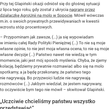
Przy tej Glapiński okazji odniósł się do głośnej sytuacji
z lipca tego roku, gdy został z ukrycia
nagrany przez
działaczkę AgroUnii na molo w Sopocie
. Mówił wówczas
m.in. o swoich prywatnych przewidywaniach w kwestii
wzrostu stóp procentowych.
– Przypominam jak zawsze, (...) ja się wypowiadam
w imieniu całej Rady Polityki Pieniężnej (...) To nie są moje
własne opinie, to nie jest moja własna ocena, to nie są moje
własne decyzje (...) Państwo nawet nie wiedzą w tym
momencie, jaki jest mój sposób myślenia. Chyba, że zjemy
kolację, będziemy prywatnie rozmawiać albo się na molo
spotkamy, a ja będę przekonany, że państwo tego
nie nagrywają. Bo przyzwoici ludzie nie nagrywają
rozmówców (...) Jakbym wiedział, że jestem nagrywany,
to oczywiście bym tego nie mówił – skwitował Glapiński.
„Uczciwie chcieliśmy państwu wszystko
przedstawiać”