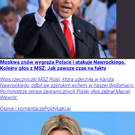
Moskwa znów wygraża Polsce i atakuje Nawrockiego.
Kolejny głos z MSZ: Jak zawsze czas na fakty
Wpis rzeczniczki MSZ Rosji, która uderzyła w Karola
Nawrockiego, odbił się szerokim echem w naszej dyplomacji.
Po ministrze spraw zagranicznych Polski głos zabrał Maciej
Wewiór.
Opinie i komentarze
Polityka
Kraj