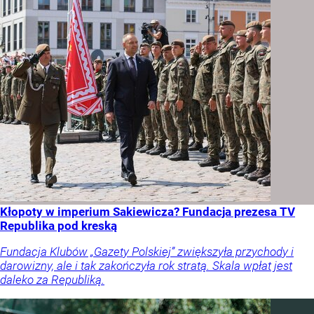
Kłopoty w imperium Sakiewicza? Fundacja prezesa TV
Republika pod kreską
Fundacja Klubów „Gazety Polskiej” zwiększyła przychody i
darowizny, ale i tak zakończyła rok stratą. Skala wpłat jest
daleko za Republiką.