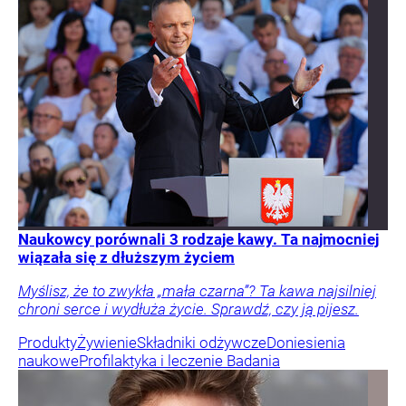
Naukowcy porównali 3 rodzaje kawy. Ta najmocniej
wiązała się z dłuższym życiem
Myślisz, że to zwykła „mała czarna”? Ta kawa najsilniej
chroni serce i wydłuża życie. Sprawdź, czy ją pijesz.
Produkty
Żywienie
Składniki odżywcze
Doniesienia
naukowe
Profilaktyka i leczenie
Badania