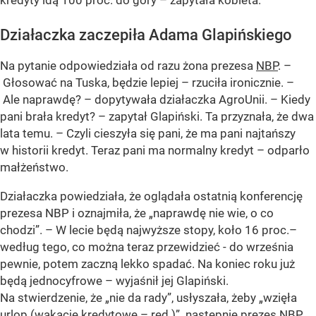
kredyty idą 100 proc. do góry – zapytała kobieta.
Działaczka zaczepiła Adama Glapińskiego
Na pytanie odpowiedziała od razu żona prezesa
NBP
. –
Głosować na Tuska, będzie lepiej – rzuciła ironicznie. –
Ale naprawdę? – dopytywała działaczka AgroUnii. – Kiedy
pani brała kredyt? – zapytał Glapiński. Ta przyznała, że dwa
lata temu. – Czyli cieszyła się pani, że ma pani najtańszy
w historii kredyt. Teraz pani ma normalny kredyt – odparło
małżeństwo.
Działaczka powiedziała, że oglądała ostatnią konferencję
prezesa NBP i oznajmiła, że „naprawdę nie wie, o co
chodzi”. – W lecie będą najwyższe stopy, koło 16 proc.–
według tego, co można teraz przewidzieć - do września
pewnie, potem zaczną lekko spadać. Na koniec roku już
będą jednocyfrowe – wyjaśnił jej Glapiński.
Na stwierdzenie, że „nie da rady”, usłyszała, żeby „wzięła
urlop (
wakacje kredytowe
– red.)”. następnie prezes NBP