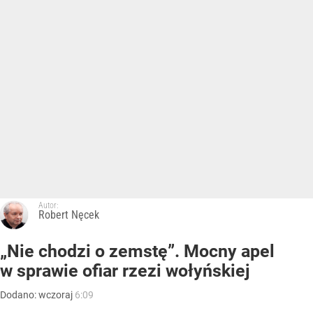
Autor:
Robert Nęcek
„Nie chodzi o zemstę”. Mocny apel
w sprawie ofiar rzezi wołyńskiej
Dodano:
wczoraj
6:09