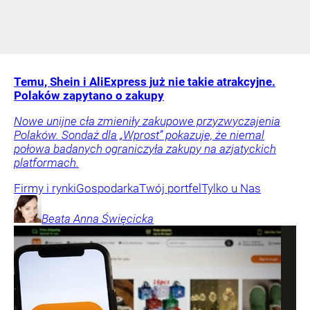
Temu, Shein i AliExpress już nie takie atrakcyjne.
Polaków zapytano o zakupy
Nowe unijne cła zmieniły zakupowe przyzwyczajenia
Polaków. Sondaż dla „Wprost” pokazuje, że niemal
połowa badanych ograniczyła zakupy na azjatyckich
platformach.
Firmy i rynki
Gospodarka
Twój portfel
Tylko u Nas
Beata Anna
Święcicka