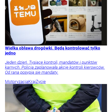
Wielka obława drogówki. Będą kontrolować tylko
jedno
Jeden dzień. Tysiące kontroli, mandatów i punktów
karnych. Policja zaplanowała akcję kontroli kierowców.
Od rana posypią się mandaty.
Motoryzacja
Kraj
Życie