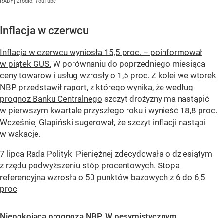
RADY]
Źródło:
YouTube
Inflacja w czerwcu
Inflacja w czerwcu wyniosła 15,5 proc. – poinformował
w piątek GUS.
W porównaniu do poprzedniego miesiąca
ceny towarów i usług wzrosły o 1,5 proc. Z kolei we wtorek
NBP przedstawił raport, z którego wynika, że
według
prognoz Banku Centralnego
szczyt drożyzny ma nastąpić
w pierwszym kwartale przyszłego roku i wynieść 18,8 proc.
Wcześniej Glapiński sugerował, że szczyt inflacji nastąpi
w wakacje.
7 lipca Rada Polityki Pieniężnej zdecydowała o dziesiątym
z rzędu podwyższeniu stóp procentowych.
Stopa
referencyjna wzrosła o 50 punktów bazowych z 6 do 6,5
proc
Niepokojąca prognoza NBP. W pesymistycznym