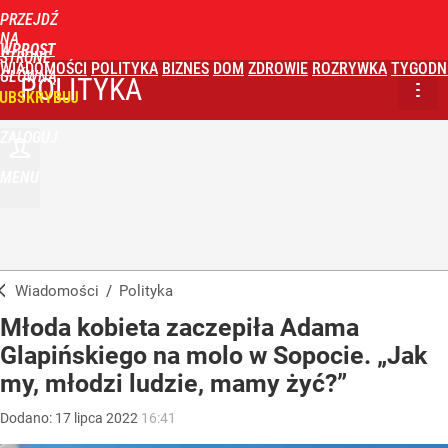
PRZEJDŹ
NA
WPROST
STRONĘ
WIADOMOŚCI
POLITYKA
BIZNES
DOM
ZDROWIE
ROZRYWKA
TYGODN
GŁÓWNĄ
POLITYKA
UBSKRYBUJ
ZALOGUJ
MENU
Wiadomości
/
Polityka
Młoda kobieta zaczepiła Adama
Glapińskiego na molo w Sopocie. „Jak
my, młodzi ludzie, mamy żyć?”
Dodano:
17
lipca
2022
16:41