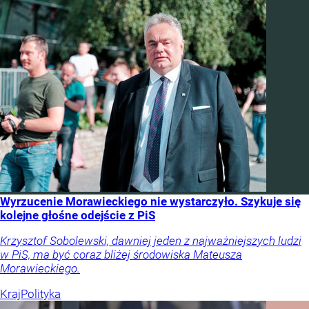
Wyrzucenie Morawieckiego nie wystarczyło. Szykuje się
kolejne głośne odejście z PiS
Krzysztof Sobolewski, dawniej jeden z najważniejszych ludzi
w PiS, ma być coraz bliżej środowiska Mateusza
Morawieckiego.
Kraj
Polityka