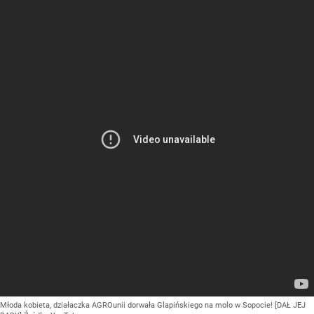
Młoda kobieta, działaczka AGROunii dorwała Glapińskiego na molo w Sopocie! [DAŁ JEJ