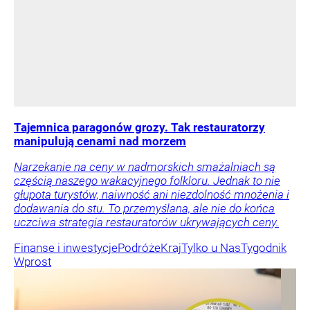
Tajemnica paragonów grozy. Tak restauratorzy
manipulują cenami nad morzem
Narzekanie na ceny w nadmorskich smażalniach są
częścią naszego wakacyjnego folkloru. Jednak to nie
głupota turystów, naiwność ani niezdolność mnożenia i
dodawania do stu. To przemyślana, ale nie do końca
uczciwa strategia restauratorów ukrywających ceny.
Finanse i inwestycje
Podróże
Kraj
Tylko u Nas
Tygodnik
Wprost