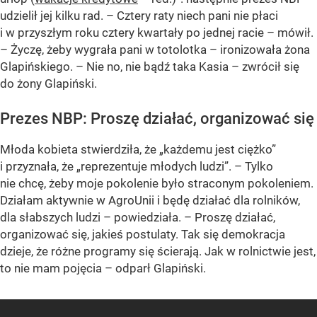
udzielił jej kilku rad. – Cztery raty niech pani nie płaci
i w przyszłym roku cztery kwartały po jednej racie – mówił.
– Życzę, żeby wygrała pani w totolotka – ironizowała żona
Glapińskiego. – Nie no, nie bądź taka Kasia – zwrócił się
do żony Glapiński.
Prezes NBP: Proszę działać, organizować się
Młoda kobieta stwierdziła, że „każdemu jest ciężko”
i przyznała, że „reprezentuje młodych ludzi”. – Tylko
nie chcę, żeby moje pokolenie było straconym pokoleniem.
Działam aktywnie w AgroUnii i będę działać dla rolników,
dla słabszych ludzi – powiedziała. – Proszę działać,
organizować się, jakieś postulaty. Tak się demokracja
dzieje, że różne programy się ścierają. Jak w rolnictwie jest,
to nie mam pojęcia – odparł Glapiński.