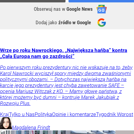
Obserwuj nas
w
Google News
Dodaj jako
źródło w Google
Wrze po roku Nawrockiego. „Największa hańba” kontra
„Cała Europa nam go zazdrości”
Po pierwszym roku prezydentury nic nie wskazuje na to, żeby
Karol Nawrocki wyciszył spory między dwoma zwaśnionymi
politycznymi obozami. – Dotychczas największą hańbą na
karcie jego prezydentury jest chyba zawetowanie SAFE –
ocenia Mariusz Witczak z KO. – Mamy głowę państwa, z
której możemy być dumni – kontruje Marek Jakubiak z
Rozwoju Plus.
Kraj
Tylko u Nas
Polityka
Opinie i komentarze
Tygodnik Wprost
Magdalena
Frindt