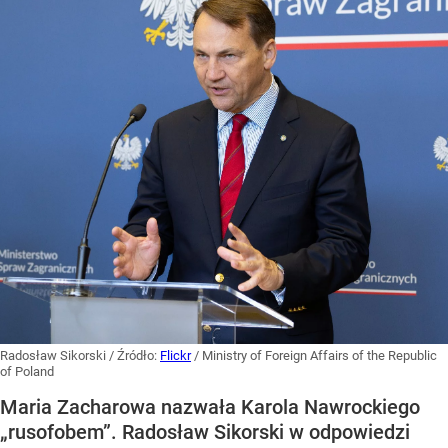
Radosław Sikorski
/ Źródło:
Flickr
/
Ministry of Foreign Affairs of the Republic
of Poland
Maria Zacharowa nazwała Karola Nawrockiego
„rusofobem”. Radosław Sikorski w odpowiedzi