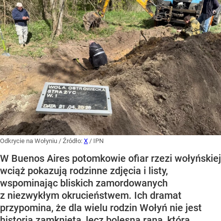
Odkrycie na Wołyniu
/ Źródło:
X
/
IPN
W Buenos Aires potomkowie ofiar rzezi wołyńskiej
wciąż pokazują rodzinne zdjęcia i listy,
wspominając bliskich zamordowanych
z niezwykłym okrucieństwem. Ich dramat
przypomina, że dla wielu rodzin Wołyń nie jest
historią zamkniętą, lecz bolesną raną, która