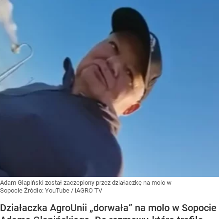
Adam Glapiński został zaczepiony przez działaczkę na molo w
Sopocie
Źródło:
YouTube
/
iAGRO TV
Działaczka AgroUnii „dorwała” na molo w Sopocie