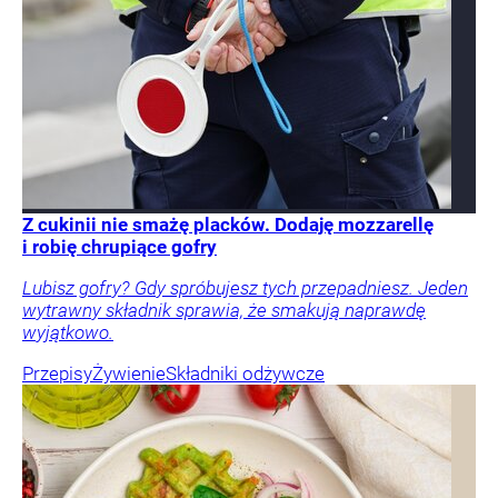
Z cukinii nie smażę placków. Dodaję mozzarellę
i robię chrupiące gofry
Lubisz gofry? Gdy spróbujesz tych przepadniesz. Jeden
wytrawny składnik sprawia, że smakują naprawdę
wyjątkowo.
Przepisy
Żywienie
Składniki odżywcze