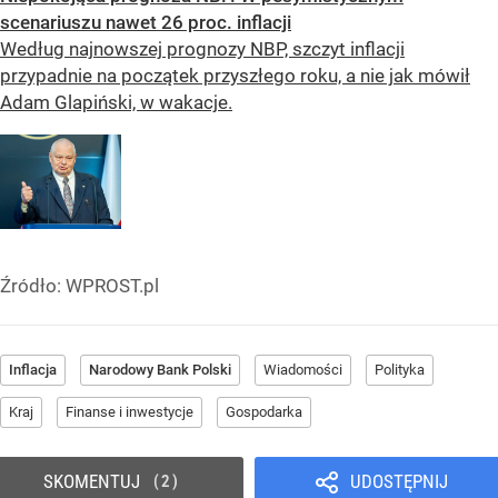
scenariuszu nawet 26 proc. inflacji
Według najnowszej prognozy NBP, szczyt inflacji
przypadnie na początek przyszłego roku, a nie jak mówił
Adam Glapiński, w wakacje.
Źródło:
WPROST.pl
Inflacja
Narodowy Bank Polski
Wiadomości
Polityka
Kraj
Finanse i inwestycje
Gospodarka
SKOMENTUJ
UDOSTĘPNIJ
2