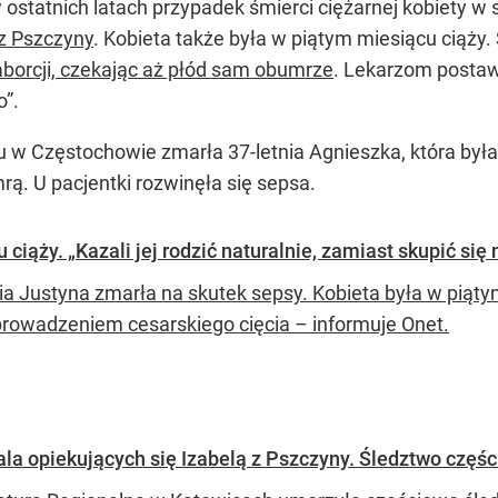
w ostatnich latach przypadek śmierci ciężarnej kobiety w 
 z Pszczyny
. Kobieta także była w piątym miesiącu ciąży. 
aborcji, czekając aż płód sam obumrze
. Lekarzom posta
o”.
alu w Częstochowie zmarła 37-letnia Agnieszka, która był
rą. U pacjentki rozwinęła się sepsa.
iąży. „Kazali jej rodzić naturalnie, zamiast skupić się n
ia Justyna zmarła na skutek sepsy. Kobieta była w piątym
prowadzeniem cesarskiego cięcia – informuje Onet.
ala opiekujących się Izabelą z Pszczyny. Śledztwo częśc