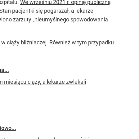
szpitalu.
We wrześniu 2021 r. opinię publiczną
Stan pacjentki się pogarszał, a
lekarze
wiono zarzuty „nieumyślnego spowodowania
a w ciąży bliźniaczej. Również w tym przypadku
a...
 miesiącu ciąży, a lekarze zwlekali
iowo...