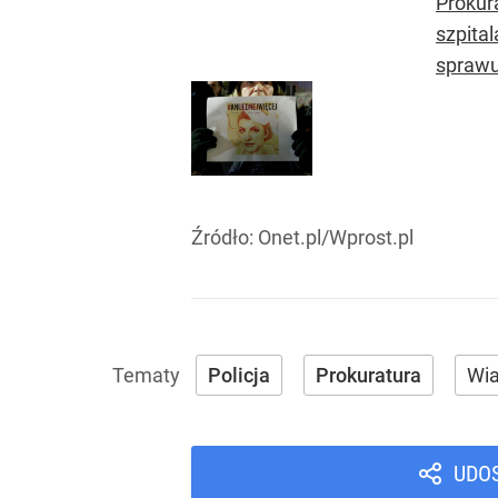
Prokur
szpita
sprawu
Źródło:
Onet.pl/Wprost.pl
Policja
Prokuratura
Wi
UDO