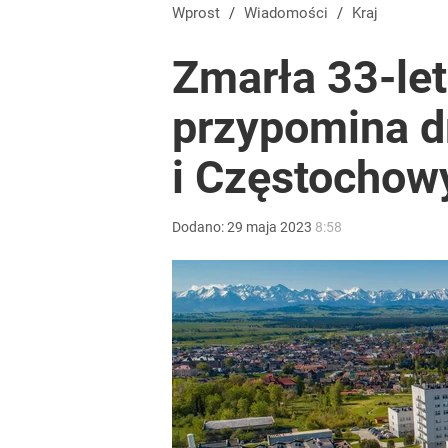
Wprost
/
Wiadomości
/
Kraj
Zmarła 33-let
przypomina d
i Częstochow
Dodano:
29
maja
2023
8:58