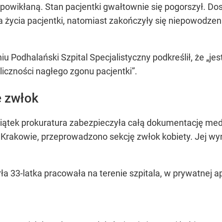
, powikłaną. Stan pacjentki gwałtownie się pogorszył. Do
a życia pacjentki, natomiast zakończyły się niepowodz
Podhalański Szpital Specjalistyczny podkreślił, że „jes
liczności nagłego zgonu pacjentki”.
 zwłok
iątek prokuratura zabezpieczyła całą dokumentację medy
akowie, przeprowadzono sekcję zwłok kobiety. Jej wyniki
ła 33-latka pracowała na terenie szpitala, w prywatnej 