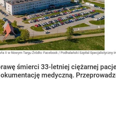
awła II w Nowym Targu
Źródło:
Facebook
/
Podhalański Szpital Specjalistyczny 
rawę śmierci 33-letniej ciężarnej pacj
dokumentację medyczną. Przeprowadzo