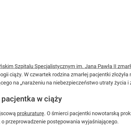
skim Szpitalu Specjalistycznym im. Jana Pawła II zmarła
ogii ciąży. W czwartek rodzina zmarłej pacjentki złożyła
ego na „narażeniu na niebezpieczeństwo utraty życia i z
pacjentka w ciąży
ejscową
prokuraturę
. O śmierci pacjentki nowotarską pro
k o przeprowadzenie postępowania wyjaśniającego.