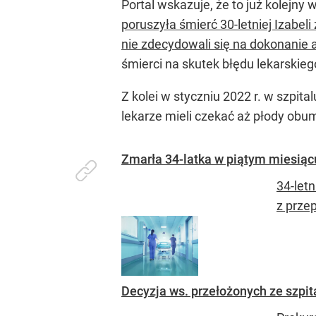
Portal wskazuje, że to już kolejny 
poruszyła śmierć 30-letniej Izabeli
nie zdecydowali się na dokonanie 
śmierci na skutek błędu lekarskieg
Z kolei w styczniu 2022 r. w szpit
lekarze mieli czekać aż płody obum
Zmarła 34-latka w piątym miesiącu c
34-letn
z prze
Decyzja ws. przełożonych ze szpit