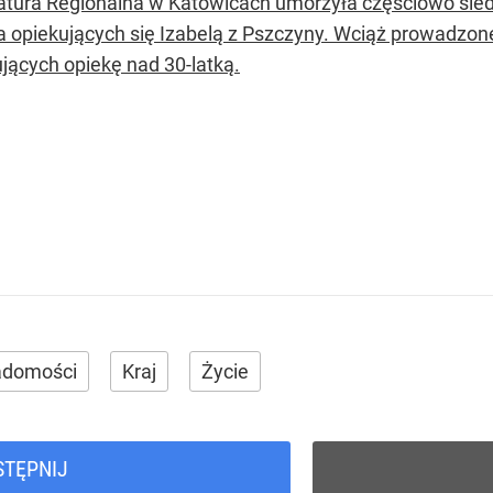
atura Regionalna w Katowicach umorzyła częściowo śle
la opiekujących się Izabelą z Pszczyny. Wciąż prowadzon
jących opiekę nad 30-latką.
adomości
Kraj
Życie
STĘPNIJ