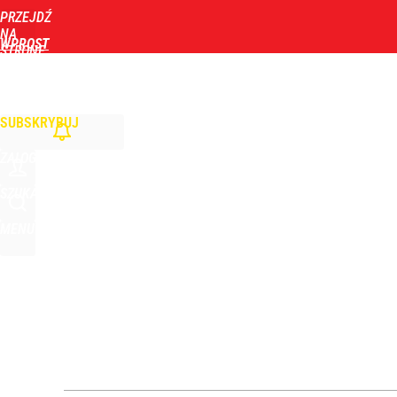
PRZEJDŹ
Udostępnij
1
Skomentuj
NA
WPROST
STRONĘ
GŁÓWNĄ
WIADOMOŚCI
POLITYKA
BIZNES
DOM
ZDROWIE
ROZRYWKA
TYGOD
SUBSKRYBUJ
ZALOGUJ
SZUKAJ
MENU