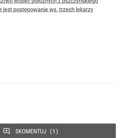
dztwo wobec położnych z pszczyńskiego
e jest postępowanie ws. trzech lekarzy
SKOMENTUJ
1