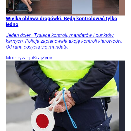
Wielka obława drogówki. Będą kontrolować tylko
jedno
Jeden dzień. Tysiące kontroli, mandatów i punktów
karnych. Policja zaplanowała akcję kontroli kierowców.
Od rana posypią się mandaty.
Motoryzacja
Kraj
Życie