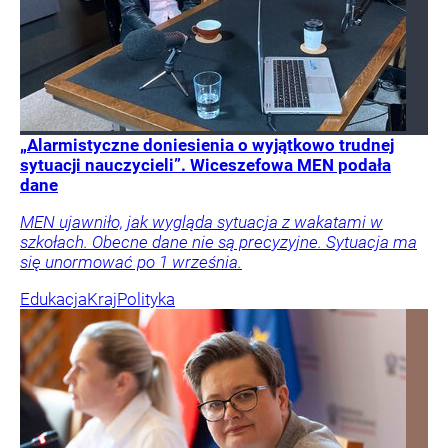
„Alarmistyczne doniesienia o wyjątkowo trudnej
sytuacji nauczycieli”. Wiceszefowa MEN podała
dane
MEN ujawniło, jak wygląda sytuacja z wakatami w
szkołach. Obecne dane nie są precyzyjne. Sytuacja ma
się unormować po 1 września.
Edukacja
Kraj
Polityka