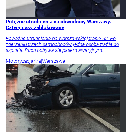
Potężne utrudnienia na obwodnicy Warszawy.
Cztery pasy zablokowane
Poważne utrudnienia na warszawskiej trasie S2. Po
zderzeniu trzech samochodów jedna osoba trafiła do
szpitala. Ruch odbywa się pasem awaryjnym.
Motoryzacja
Kraj
Warszawa