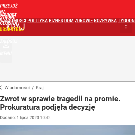
PRZEJDŹ
NA
WPROST
STRONĘ
WIADOMOŚCI
POLITYKA
BIZNES
DOM
ZDROWIE
ROZRYWKA
TYGODN
GŁÓWNĄ
KRAJ
UBSKRYBUJ
ZALOGUJ
MENU
Wiadomości
/
Kraj
Zwrot w sprawie tragedii na promie.
Prokuratura podjęła decyzję
Dodano:
1
lipca
2023
10:42