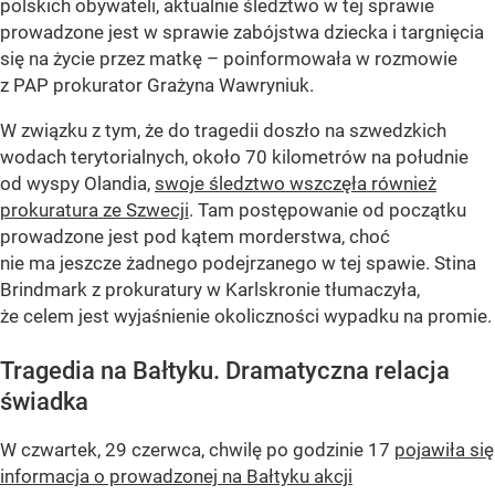
polskich obywateli, aktualnie śledztwo w tej sprawie
prowadzone jest w sprawie zabójstwa dziecka i targnięcia
się na życie przez matkę – poinformowała w rozmowie
z PAP prokurator Grażyna Wawryniuk.
W związku z tym, że do tragedii doszło na szwedzkich
wodach terytorialnych, około 70 kilometrów na południe
od wyspy Olandia,
swoje śledztwo wszczęła również
prokuratura ze Szwecji
. Tam postępowanie od początku
prowadzone jest pod kątem morderstwa, choć
nie ma jeszcze żadnego podejrzanego w tej spawie. Stina
Brindmark z prokuratury w Karlskronie tłumaczyła,
że celem jest wyjaśnienie okoliczności wypadku na promie.
Tragedia na Bałtyku. Dramatyczna relacja
świadka
W czwartek, 29 czerwca, chwilę po godzinie 17
pojawiła się
informacja o prowadzonej na Bałtyku akcji