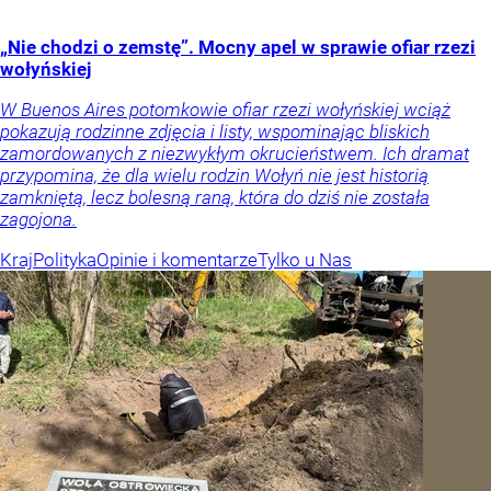
„Nie chodzi o zemstę”. Mocny apel w sprawie ofiar rzezi
wołyńskiej
W Buenos Aires potomkowie ofiar rzezi wołyńskiej wciąż
pokazują rodzinne zdjęcia i listy, wspominając bliskich
zamordowanych z niezwykłym okrucieństwem. Ich dramat
przypomina, że dla wielu rodzin Wołyń nie jest historią
zamkniętą, lecz bolesną raną, która do dziś nie została
zagojona.
Kraj
Polityka
Opinie i komentarze
Tylko u Nas