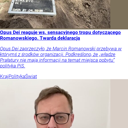
Opus Dei reaguje ws. sensacyjnego tropu dotyczącego
Romanowskiego. Twarda deklaracja
Opus Dei zaprzeczyło, że Marcin Romanowski przebywa w
którymś z środków organizacji. Podkreślono, że „władze
Prałatury nie mają informacji na temat miejsca pobytu”
polityka PiS.
Kraj
Polityka
Świat