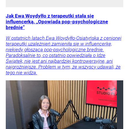
Jak Ewa Woydyłło z terapeutki stała się
influencerką. „Opowiada pop-psychologiczne
brednie”
W ostatnich latach Ewa Woydyłło-Osiatyńska z cenionej
terapeutki uzależnień zamieniła się w influencerkę,
niekiedy głoszącą pop-psychologiczne brednie.
Paradoksalnie to, co ostatnio powiedziała o Idze
Świątek, nie jest ani najbardziej kontrowersyjne, ani
najgroźniejsze. Problem w tym, że wszyscy udawali, że
tego nie widzą.