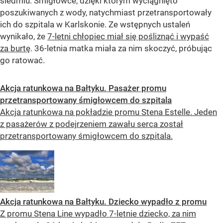
siedmiu. Śmigłowce, dzięki którym wyciągnięto
poszukiwanych z wody, natychmiast przetransportowały
ich do szpitala w Karlskonie. Ze wstępnych ustaleń
wynikało, że
7-letni chłopiec miał się pośliznąć i wypaść
za burtę
. 36-letnia matka miała za nim skoczyć, próbując
go ratować.
Akcja ratunkowa na Bałtyku. Pasażer promu
przetransportowany śmigłowcem do szpitala
Akcja ratunkowa na pokładzie promu Stena Estelle. Jeden
z pasażerów z podejrzeniem zawału serca został
przetransportowany śmigłowcem do szpitala.
Akcja ratunkowa na Bałtyku. Dziecko wypadło z promu
Z promu Stena Line wypadło 7-letnie dziecko, za nim