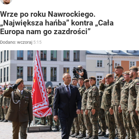
Wrze po roku Nawrockiego.
„Największa hańba” kontra „Cała
Europa nam go zazdrości”
Dodano:
wczoraj
5:15