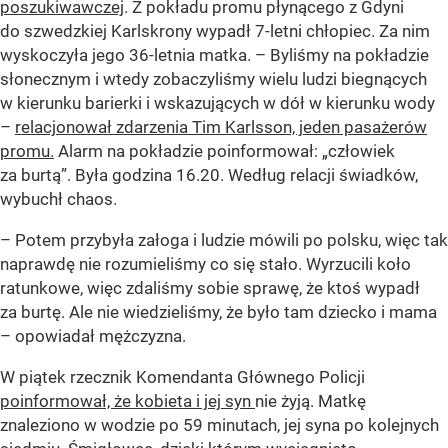
poszukiwawczej
. Z pokładu promu płynącego z Gdyni
do szwedzkiej Karlskrony wypadł 7-letni chłopiec. Za nim
wyskoczyła jego 36-letnia matka. – Byliśmy na pokładzie
słonecznym i wtedy zobaczyliśmy wielu ludzi biegnących
w kierunku barierki i wskazujących w dół w kierunku wody
–
relacjonował zdarzenia Tim Karlsson, jeden pasażerów
promu.
Alarm na pokładzie poinformował: „człowiek
za burtą”. Była godzina 16.20. Według relacji świadków,
wybuchł chaos.
– Potem przybyła załoga i ludzie mówili po polsku, więc tak
naprawdę nie rozumieliśmy co się stało. Wyrzucili koło
ratunkowe, więc zdaliśmy sobie sprawę, że ktoś wypadł
za burtę. Ale nie wiedzieliśmy, że było tam dziecko i mama
– opowiadał mężczyzna.
W piątek rzecznik Komendanta Głównego Policji
poinformował, że kobieta i jej syn
nie żyją. Matkę
znaleziono w wodzie po 59 minutach, jej syna po kolejnych