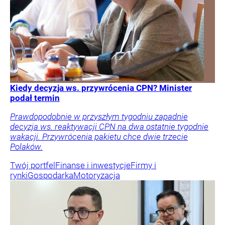
Kiedy decyzja ws. przywrócenia CPN? Minister
podał termin
Prawdopodobnie w przyszłym tygodniu zapadnie
decyzja ws. reaktywacji CPN na dwa ostatnie tygodnie
wakacji. Przywrócenia pakietu chce dwie trzecie
Polaków.
Twój portfel
Finanse i inwestycje
Firmy i
rynki
Gospodarka
Motoryzacja