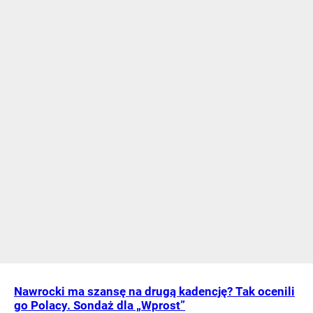
Nawrocki ma szansę na drugą kadencję? Tak ocenili
go Polacy. Sondaż dla „Wprost”