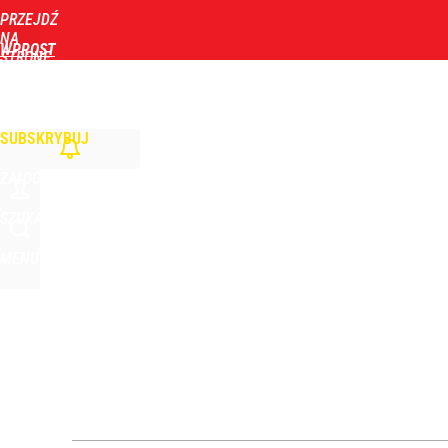
PRZEJDŹ
Udostępnij
0
Skomentuj
NA
WPROST
STRONĘ
GŁÓWNĄ
WIADOMOŚCI
POLITYKA
BIZNES
DOM
ZDROWIE
ROZRYWKA
TYGOD
Burza wokół TV Republika. Kłeczek „wypisał się z
SUBSKRYBUJ
dodaj
ZALOGUJ
Nawrocki ma szansę na drugą kadencję? Tak ocenil
SZUKAJ
MENU
10
Wrze po roku Nawrockiego. „Największa hańba” ko
15