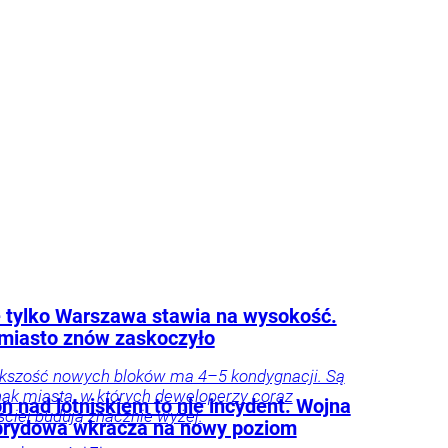
 tylko Warszawa stawia na wysokość.
miasto znów zaskoczyło
kszość nowych bloków ma 4–5 kondygnacji. Są
nak miasta, w których deweloperzy coraz
n nad lotniskiem to nie incydent. Wojna
ściej budują znacznie wyżej.
brydowa wkracza na nowy poziom
Wyrażam zgodę na