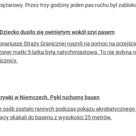
żarowy. Przez trzy godziny jeden pas ruchu był zablok
 Dziecko dusiło się owiniętym wokół szyi pasem
onariusze Straży Granicznej ruszyli na pomoc na przejści
onej matki 5-latka była natychmiastowa. To nie jedyna ni
icznicy.
rywki w Niemczech. Pękł ruchomy basen
 osób zostało rannych podczas pokazu akrobatycznego
wcy skakali do basenu z wysokości 25 metrów.