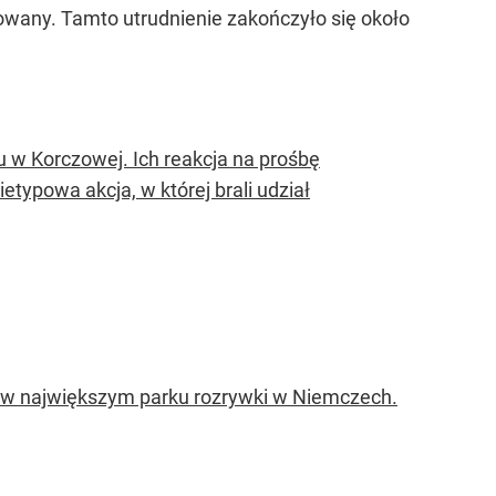
owany. Tamto utrudnienie zakończyło się około
u w Korczowej. Ich reakcja na prośbę
etypowa akcja, w której brali udział
 w największym parku rozrywki w Niemczech.