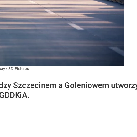
bay
/
SD-Pictures
dzy Szczecinem a Goleniowem utworzy
 GDDKiA.