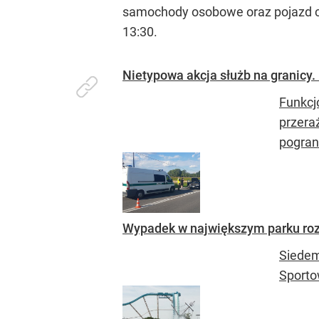
samochody osobowe oraz pojazd cię
13:30.
Nietypowa akcja służb na granicy.
Funkcj
przeraż
pogran
Wypadek w największym parku roz
Siedem
Sporto