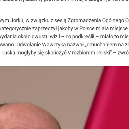
wym Jorku, w związku z sesją Zgromadzenia Ogólnego ONZ
kategorycznie zaprzeczył jakoby w Polsce miała miejsc
 wydania około dwustu wiz i – co podkreślił – miało to 
sztowano. Odwołanie Wawrzyka nazwał „dmuchaniem na zim
y Tuska mogłyby się skończyć V rozbiorem Polski” – zwr