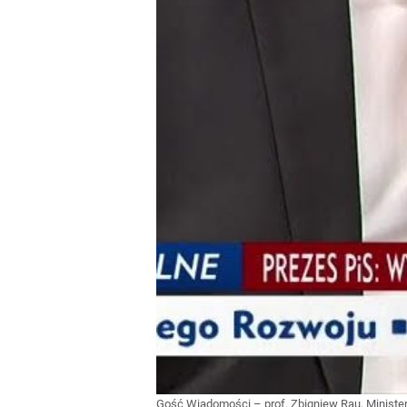
Gość Wiadomości – prof. Zbigniew Rau, Minist