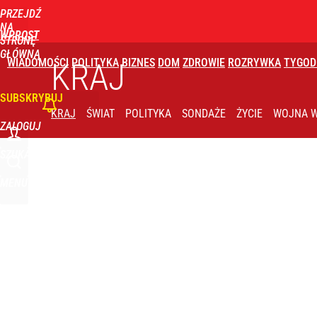
PRZEJDŹ
Udostępnij
1
Skomentuj
NA
WPROST
STRONĘ
GŁÓWNĄ
WIADOMOŚCI
POLITYKA
BIZNES
DOM
ZDROWIE
ROZRYWKA
TYGOD
KRAJ
SUBSKRYBUJ
KRAJ
ŚWIAT
POLITYKA
SONDAŻE
ŻYCIE
WOJNA W
ZALOGUJ
SZUKAJ
MENU