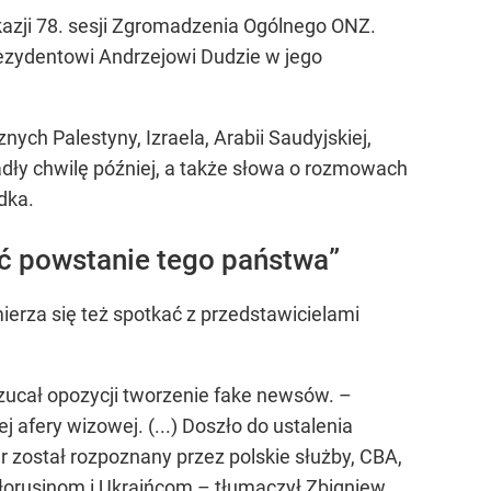
azji 78. sesji Zgromadzenia Ogólnego ONZ.
rezydentowi Andrzejowi Dudzie w jego
h Palestyny, Izraela, Arabii Saudyjskiej,
adły chwilę później, a także słowa o rozmowach
dka.
ć powstanie tego państwa”
ierza się też spotkać z przedstawicielami
zucał opozycji tworzenie fake newsów. –
afery wizowej. (...) Doszło do ustalenia
 został rozpoznany przez polskie służby, CBA,
iałorusinom i Ukraińcom – tłumaczył Zbigniew