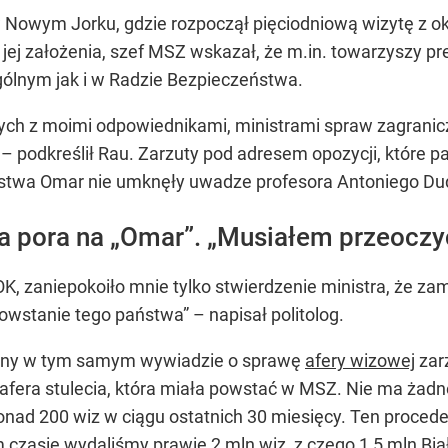
 Nowym Jorku, gdzie rozpoczął pięciodniową wizytę z ok
 jej założenia, szef MSZ wskazał, że m.in. towarzyszy p
ólnym jak i w Radzie Bezpieczeństwa.
 z moimi odpowiednikami, ministrami spraw zagranicznyc
 podkreślił Rau. Zarzuty pod adresem opozycji, które p
ństwa Omar nie umknęły uwadze profesora Antoniego Du
a pora na „Omar”. „Musiałem przeoczy
, zaniepokoiło mnie tylko stwierdzenie ministra, że zam
stanie tego państwa” – napisał politolog.
tany w tym samym wywiadzie o sprawę
afery wizowej
zar
era stulecia, która miała powstać w MSZ. Nie ma żadnej 
nad 200 wiz w ciągu ostatnich 30 miesięcy. Ten proceder
ym czasie wydaliśmy prawie 2 mln wiz, z czego 1,5 mln B