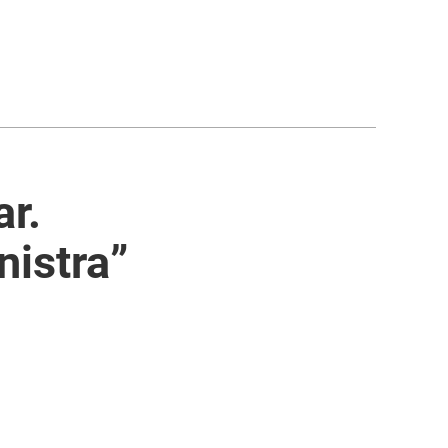
r.
nistra”