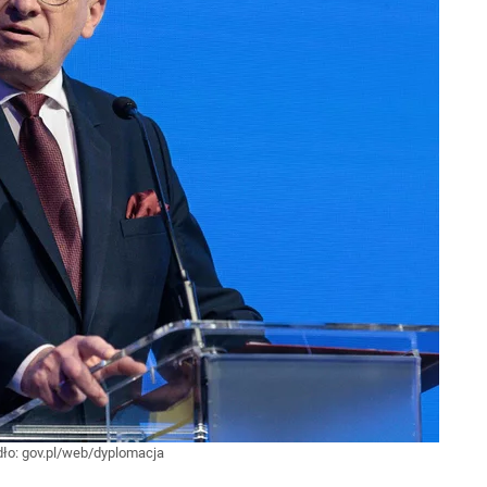
dło:
gov.pl/web/dyplomacja