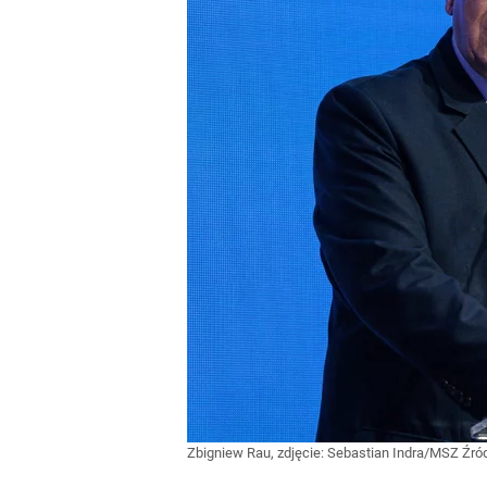
Zbigniew Rau, zdjęcie: Sebastian Indra/MSZ
Źró