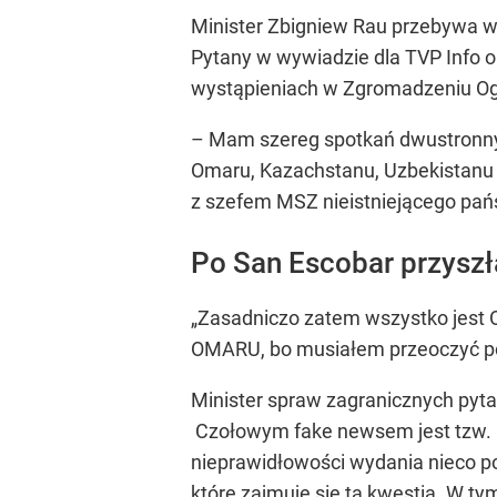
Minister Zbigniew Rau przebywa w
Pytany w wywiadzie dla TVP Info o
wystąpieniach w Zgromadzeniu Og
– Mam szereg spotkań dwustronnych
Omaru, Kazachstanu, Uzbekistanu –
z szefem MSZ nieistniejącego pa
Po San Escobar przyszł
„Zasadniczo zatem wszystko jest OK
OMARU, bo musiałem przeoczyć pow
Minister spraw zagranicznych py
Czołowym fake newsem jest tzw. af
nieprawidłowości wydania nieco po
które zajmuje się tą kwestią. W t