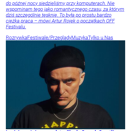
do późnej nocy siedzieliśmy przy komputerach. Nie
wspominam tego jako romantycznego czasu, za którym
dziś szczególnie tęsknię. To była po prostu bardzo
ciężka praca – mówi Artur Rojek o początkach OFF
Festivalu.
Rozrywka
Festiwale/Przeglądy
Muzyka
Tylko u Nas