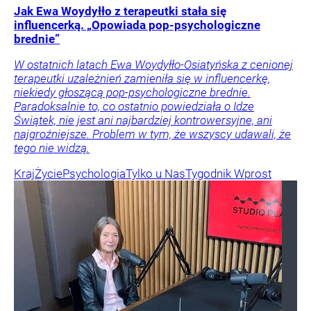
Jak Ewa Woydyłło z terapeutki stała się
influencerką. „Opowiada pop-psychologiczne
brednie”
W ostatnich latach Ewa Woydyłło-Osiatyńska z cenionej
terapeutki uzależnień zamieniła się w influencerkę,
niekiedy głoszącą pop-psychologiczne brednie.
Paradoksalnie to, co ostatnio powiedziała o Idze
Świątek, nie jest ani najbardziej kontrowersyjne, ani
najgroźniejsze. Problem w tym, że wszyscy udawali, że
tego nie widzą.
Kraj
Życie
Psychologia
Tylko u Nas
Tygodnik Wprost