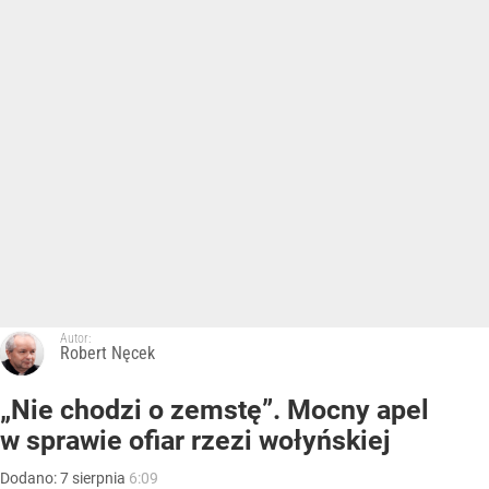
Autor:
Robert Nęcek
„Nie chodzi o zemstę”. Mocny apel
w sprawie ofiar rzezi wołyńskiej
Dodano:
7
sierpnia
6:09