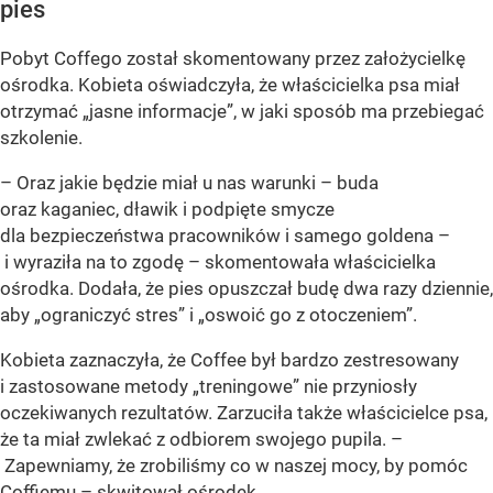
pies
Pobyt Coffego został skomentowany przez założycielkę
ośrodka. Kobieta oświadczyła, że właścicielka psa miał
otrzymać „jasne informacje”, w jaki sposób ma przebiegać
szkolenie.
– Oraz jakie będzie miał u nas warunki – buda
oraz kaganiec, dławik i podpięte smycze
dla bezpieczeństwa pracowników i samego goldena –
i wyraziła na to zgodę – skomentowała właścicielka
ośrodka. Dodała, że pies opuszczał budę dwa razy dziennie,
aby „ograniczyć stres” i „oswoić go z otoczeniem”.
Kobieta zaznaczyła, że Coffee był bardzo zestresowany
i zastosowane metody „treningowe” nie przyniosły
oczekiwanych rezultatów. Zarzuciła także właścicielce psa,
że ta miał zwlekać z odbiorem swojego pupila. –
Zapewniamy, że zrobiliśmy co w naszej mocy, by pomóc
Coffiemu – skwitował ośrodek.