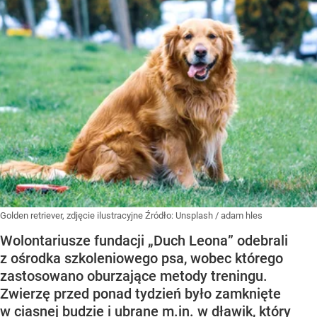
Golden retriever, zdjęcie ilustracyjne
Źródło:
Unsplash
/
adam hles
Wolontariusze fundacji „Duch Leona” odebrali
z ośrodka szkoleniowego psa, wobec którego
zastosowano oburzające metody treningu.
Zwierzę przed ponad tydzień było zamknięte
w ciasnej budzie i ubrane m.in. w dławik, który