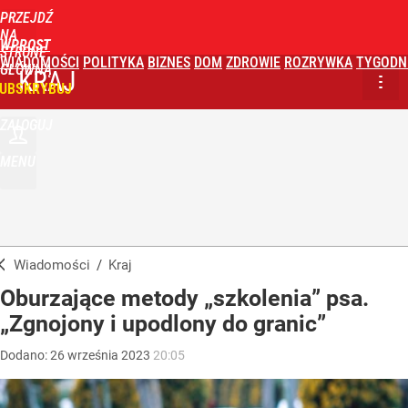
PRZEJDŹ
NA
WPROST
STRONĘ
WIADOMOŚCI
POLITYKA
BIZNES
DOM
ZDROWIE
ROZRYWKA
TYGODN
GŁÓWNĄ
KRAJ
UBSKRYBUJ
ZALOGUJ
MENU
Wiadomości
/
Kraj
Oburzające metody „szkolenia” psa.
„Zgnojony i upodlony do granic”
Dodano:
26
września
2023
20:05