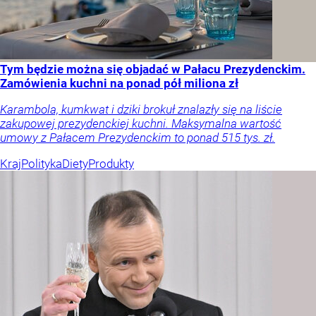
Tym będzie można się objadać w Pałacu Prezydenckim.
Zamówienia kuchni na ponad pół miliona zł
Karambola, kumkwat i dziki brokuł znalazły się na liście
zakupowej prezydenckiej kuchni. Maksymalna wartość
umowy z Pałacem Prezydenckim to ponad 515 tys. zł.
Kraj
Polityka
Diety
Produkty