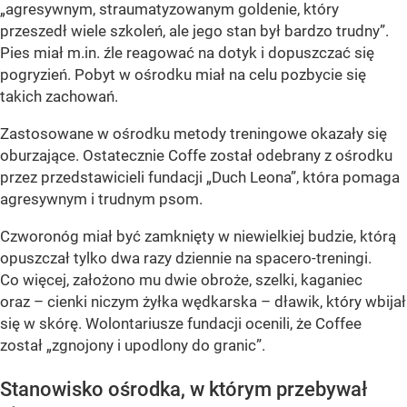
„agresywnym, straumatyzowanym goldenie, który
przeszedł wiele szkoleń, ale jego stan był bardzo trudny”.
Pies miał m.in. źle reagować na dotyk i dopuszczać się
pogryzień. Pobyt w ośrodku miał na celu pozbycie się
takich zachowań.
Zastosowane w ośrodku metody treningowe okazały się
oburzające. Ostatecznie Coffe został odebrany z ośrodku
przez przedstawicieli fundacji „Duch Leona”, która pomaga
agresywnym i trudnym psom.
Czworonóg miał być zamknięty w niewielkiej budzie, którą
opuszczał tylko dwa razy dziennie na spacero-treningi.
Co więcej, założono mu dwie obroże, szelki, kaganiec
oraz – cienki niczym żyłka wędkarska – dławik, który wbijał
się w skórę. Wolontariusze fundacji ocenili, że Coffee
został „zgnojony i upodlony do granic”.
Stanowisko ośrodka, w którym przebywał