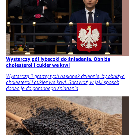
Wystarczy pół łyżeczki do śniadania. Obniża
cholesterol i cukier we krwi
Wystarczą 2 gramy tych nasionek dziennie, by obniżyć
cholesterol i cukier we krwi. Sprawdź, w jaki sposób
dodać je do porannego śniadania