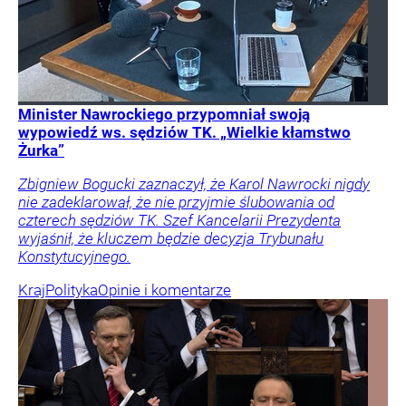
Minister Nawrockiego przypomniał swoją
wypowiedź ws. sędziów TK. „Wielkie kłamstwo
Żurka”
Zbigniew Bogucki zaznaczył, że Karol Nawrocki nigdy
nie zadeklarował, że nie przyjmie ślubowania od
czterech sędziów TK. Szef Kancelarii Prezydenta
wyjaśnił, że kluczem będzie decyzja Trybunału
Konstytucyjnego.
Kraj
Polityka
Opinie i komentarze