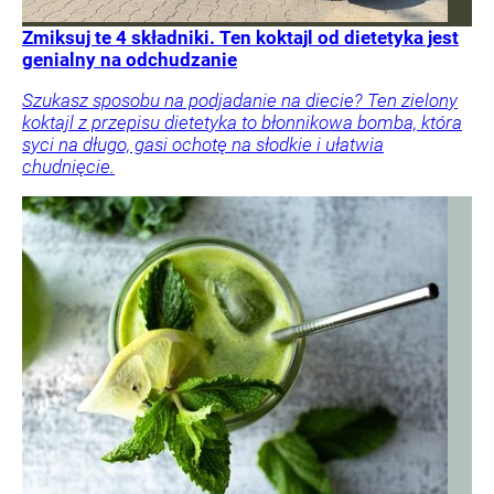
Zmiksuj te 4 składniki. Ten koktajl od dietetyka jest
genialny na odchudzanie
Szukasz sposobu na podjadanie na diecie? Ten zielony
koktajl z przepisu dietetyka to błonnikowa bomba, która
syci na długo, gasi ochotę na słodkie i ułatwia
chudnięcie.