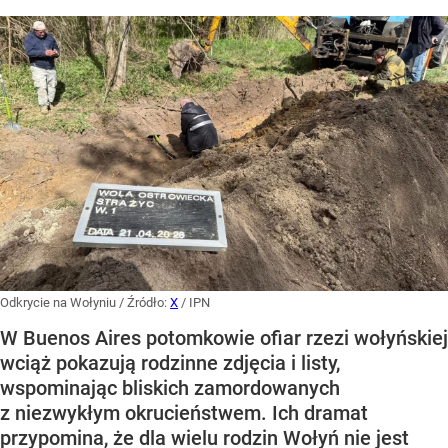
Odkrycie na Wołyniu
/ Źródło:
X
/
IPN
W Buenos Aires potomkowie ofiar rzezi wołyńskiej
wciąż pokazują rodzinne zdjęcia i listy,
wspominając bliskich zamordowanych
z niezwykłym okrucieństwem. Ich dramat
przypomina, że dla wielu rodzin Wołyń nie jest