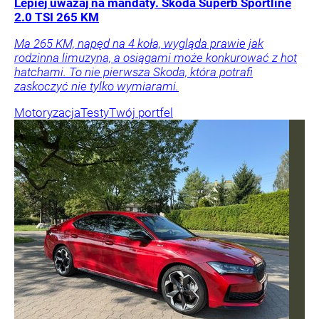
Lepiej uważaj na mandaty. Skoda Superb Sportline
2.0 TSI 265 KM
Ma 265 KM, napęd na 4 koła, wygląda prawie jak
rodzinna limuzyna, a osiągami może konkurować z hot
hatchami. To nie pierwsza Skoda, która potrafi
zaskoczyć nie tylko wymiarami.
Motoryzacja
Testy
Twój portfel