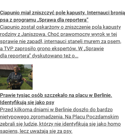
Ciapunio miał zniszczyć pole kapusty. Internauci bronią
psa z programu „Sprawa dla reportera”
Ciapunio został oskarżony o zniszczenie pola kapusty
rodziny z Janiszowa. Choć prawomocny wyrok w tej
sprawie nie zapadł, internauci stanęli murem za psem,
a TVP zaprosiło grono ekspertów. W „Sprawie
dla reportera” dyskutowano też o...
Prawie tysiąc osób szczekało na placu w Berlinie.
Identyfikują się jako psy
Przed kilkoma dniami w Berlinie doszło do bardzo
nietypowego zgromadzenia. Na Placu Poczdamskim
zebrali się ludzie, którzy nie identyfikują się jako homo
sapiens, lecz uważają się za psy.