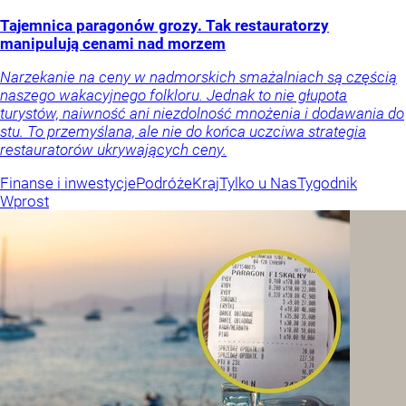
Tajemnica paragonów grozy. Tak restauratorzy
manipulują cenami nad morzem
Narzekanie na ceny w nadmorskich smażalniach są częścią
naszego wakacyjnego folkloru. Jednak to nie głupota
turystów, naiwność ani niezdolność mnożenia i dodawania do
stu. To przemyślana, ale nie do końca uczciwa strategia
restauratorów ukrywających ceny.
Finanse i inwestycje
Podróże
Kraj
Tylko u Nas
Tygodnik
Wprost