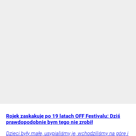
Rojek zaskakuje po 19 latach OFF Festivalu: Dziś
prawdopodobnie bym tego nie zrobił
Dzieci były małe, usypialiśmy je, wchodziliśmy na górę i