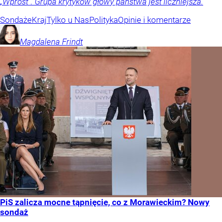
„Wprost”. Grupa krytyków głowy państwa jest liczniejsza.
Sondaże
Kraj
Tylko u Nas
Polityka
Opinie i komentarze
Magdalena
Frindt
PiS zalicza mocne tąpnięcie, co z Morawieckim? Nowy
sondaż