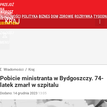
PRZEJDŹ
NA
WPROST
STRONĘ
WIADOMOŚCI
POLITYKA
BIZNES
DOM
ZDROWIE
ROZRYWKA
TYGODN
GŁÓWNĄ
KRAJ
UBSKRYBUJ
ZALOGUJ
MENU
Wiadomości
/
Kraj
Pobicie ministranta w Bydgoszczy. 74-
latek zmarł w szpitalu
Dodano:
14
grudnia
2023
13:05