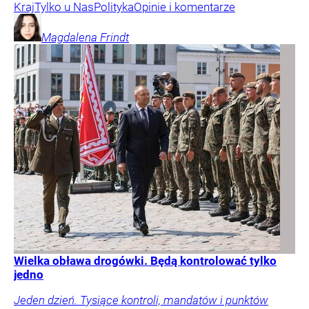
Kraj
Tylko u Nas
Polityka
Opinie i komentarze
Magdalena
Frindt
Wielka obława drogówki. Będą kontrolować tylko
jedno
Jeden dzień. Tysiące kontroli, mandatów i punktów