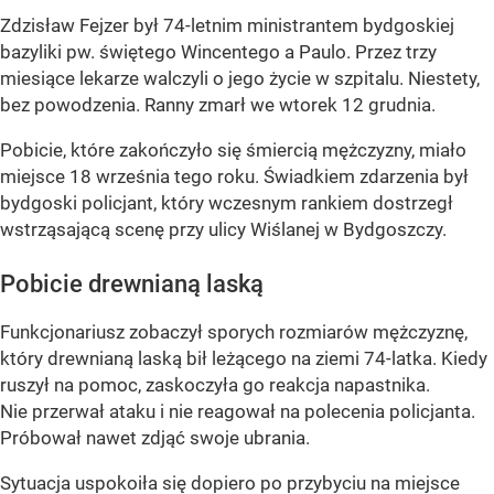
Zdzisław Fejzer był 74-letnim ministrantem bydgoskiej
bazyliki pw. świętego Wincentego a Paulo. Przez trzy
miesiące lekarze walczyli o jego życie w szpitalu. Niestety,
bez powodzenia. Ranny zmarł we wtorek 12 grudnia.
Pobicie, które zakończyło się śmiercią mężczyzny, miało
miejsce 18 września tego roku. Świadkiem zdarzenia był
bydgoski policjant, który wczesnym rankiem dostrzegł
wstrząsającą scenę przy ulicy Wiślanej w Bydgoszczy.
Pobicie drewnianą laską
Funkcjonariusz zobaczył sporych rozmiarów mężczyznę,
który drewnianą laską bił leżącego na ziemi 74-latka. Kiedy
ruszył na pomoc, zaskoczyła go reakcja napastnika.
Nie przerwał ataku i nie reagował na polecenia policjanta.
Próbował nawet zdjąć swoje ubrania.
Sytuacja uspokoiła się dopiero po przybyciu na miejsce