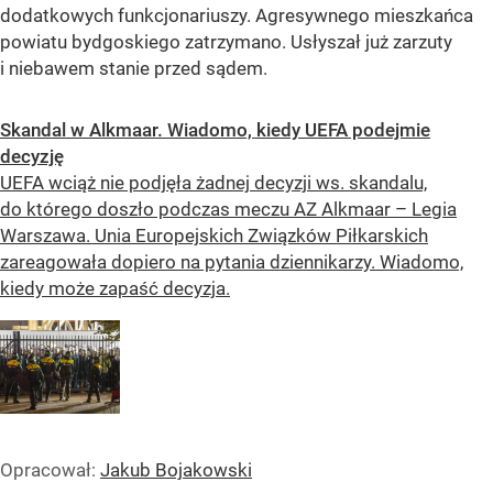
dodatkowych funkcjonariuszy. Agresywnego mieszkańca
powiatu bydgoskiego zatrzymano. Usłyszał już zarzuty
i niebawem stanie przed sądem.
Skandal w Alkmaar. Wiadomo, kiedy UEFA podejmie
decyzję
UEFA wciąż nie podjęła żadnej decyzji ws. skandalu,
do którego doszło podczas meczu AZ Alkmaar – Legia
Warszawa. Unia Europejskich Związków Piłkarskich
zareagowała dopiero na pytania dziennikarzy. Wiadomo,
kiedy może zapaść decyzja.
Opracował:
Jakub Bojakowski