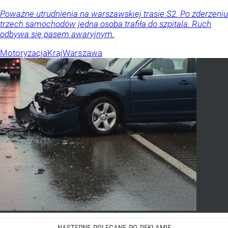
Poważne utrudnienia na warszawskiej trasie S2. Po zderzeniu
trzech samochodów jedna osoba trafiła do szpitala. Ruch
odbywa się pasem awaryjnym.
Motoryzacja
Kraj
Warszawa