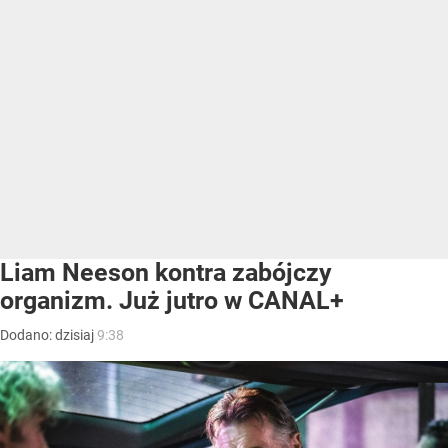
Liam Neeson kontra zabójczy
organizm. Już jutro w CANAL+
Dodano:
dzisiaj
9:38