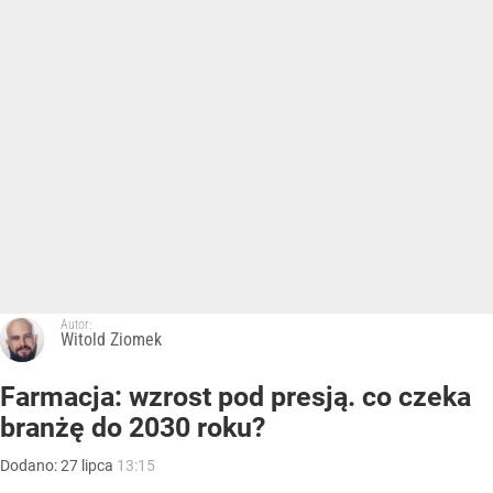
Autor:
Witold Ziomek
Farmacja: wzrost pod presją. co czeka
branżę do 2030 roku?
Dodano:
27
lipca
13:15