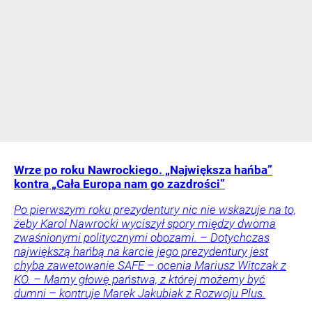
Wrze po roku Nawrockiego. „Największa hańba”
kontra „Cała Europa nam go zazdrości”
Po pierwszym roku prezydentury nic nie wskazuje na to,
żeby Karol Nawrocki wyciszył spory między dwoma
zwaśnionymi politycznymi obozami. – Dotychczas
największą hańbą na karcie jego prezydentury jest
chyba zawetowanie SAFE – ocenia Mariusz Witczak z
KO. – Mamy głowę państwa, z której możemy być
dumni – kontruje Marek Jakubiak z Rozwoju Plus.