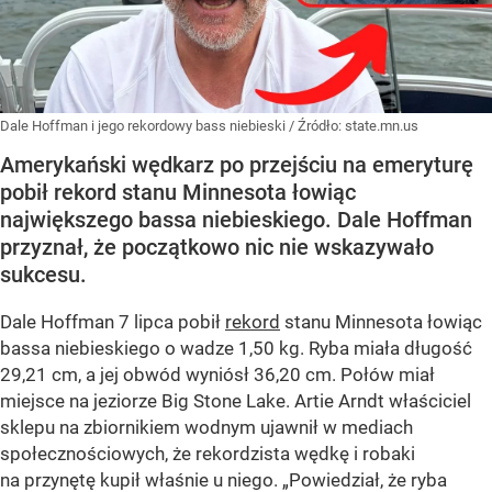
Dale Hoffman i jego rekordowy bass niebieski
/ Źródło:
state.mn.us
Amerykański wędkarz po przejściu na emeryturę
pobił rekord stanu Minnesota łowiąc
największego bassa niebieskiego. Dale Hoffman
przyznał, że początkowo nic nie wskazywało
sukcesu.
Dale Hoffman 7 lipca pobił
rekord
stanu Minnesota łowiąc
bassa niebieskiego o wadze 1,50 kg. Ryba miała długość
29,21 cm, a jej obwód wyniósł 36,20 cm. Połów miał
miejsce na jeziorze Big Stone Lake. Artie Arndt właściciel
sklepu na zbiornikiem wodnym ujawnił w mediach
społecznościowych, że rekordzista wędkę i robaki
na przynętę kupił właśnie u niego. „Powiedział, że ryba