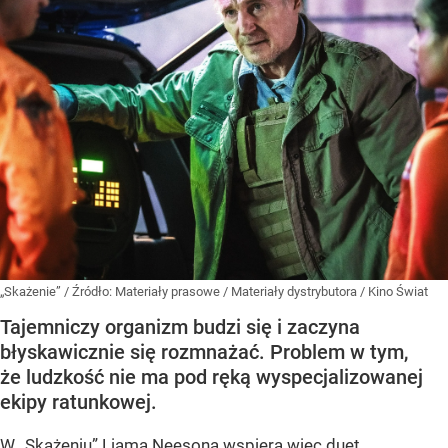
„Skażenie”
/ Źródło:
Materiały prasowe
/
Materiały dystrybutora / Kino Świat
Tajemniczy organizm budzi się i zaczyna
błyskawicznie się rozmnażać. Problem w tym,
że ludzkość nie ma pod ręką wyspecjalizowanej
ekipy ratunkowej.
W „Skażeniu” Liama Neesona wspiera więc duet