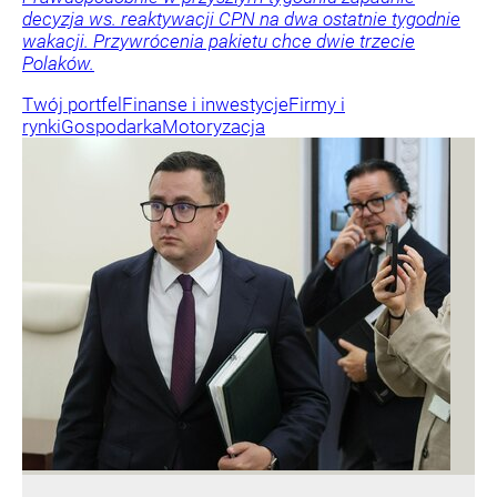
decyzja ws. reaktywacji CPN na dwa ostatnie tygodnie
wakacji. Przywrócenia pakietu chce dwie trzecie
Polaków.
Twój portfel
Finanse i inwestycje
Firmy i
rynki
Gospodarka
Motoryzacja