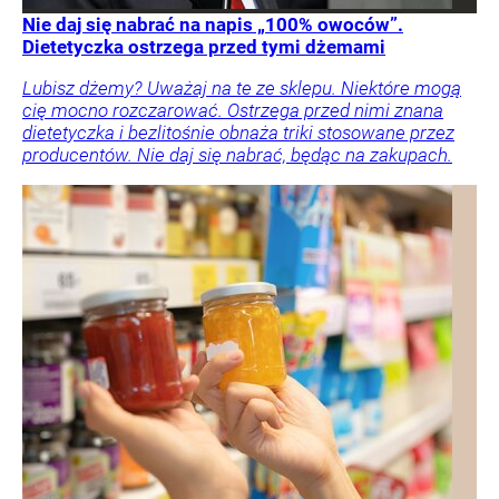
Nie daj się nabrać na napis „100% owoców”.
Dietetyczka ostrzega przed tymi dżemami
Lubisz dżemy? Uważaj na te ze sklepu. Niektóre mogą
cię mocno rozczarować. Ostrzega przed nimi znana
dietetyczka i bezlitośnie obnaża triki stosowane przez
producentów. Nie daj się nabrać, będąc na zakupach.