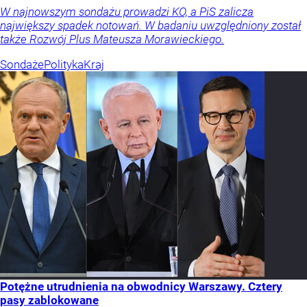
W najnowszym sondażu prowadzi KO, a PiS zalicza
największy spadek notowań. W badaniu uwzględniony został
także Rozwój Plus Mateusza Morawieckiego.
Sondaże
Polityka
Kraj
Potężne utrudnienia na obwodnicy Warszawy. Cztery
pasy zablokowane