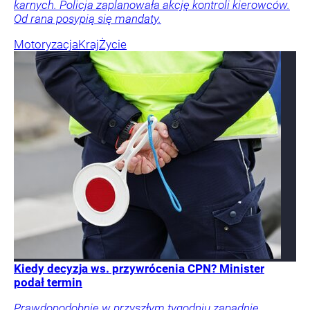
karnych. Policja zaplanowała akcję kontroli kierowców.
Od rana posypią się mandaty.
Motoryzacja
Kraj
Życie
Kiedy decyzja ws. przywrócenia CPN? Minister
podał termin
Prawdopodobnie w przyszłym tygodniu zapadnie