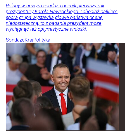
Polacy w nowym sondażu ocenili pierwszy rok
prezydentury Karola Nawrockiego. I chociaż całkiem
spora grupa wystawiła głowie państwa ocenę
niedostateczną, to z badania prezydent może
wyciągnąć też optymistyczne wnioski.
Sondaże
Kraj
Polityka