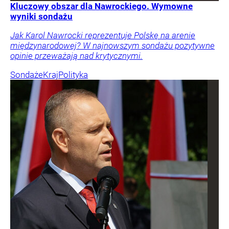
Kluczowy obszar dla Nawrockiego. Wymowne
wyniki sondażu
Jak Karol Nawrocki reprezentuje Polskę na arenie
międzynarodowej? W najnowszym sondażu pozytywne
opinie przeważają nad krytycznymi.
Sondaże
Kraj
Polityka