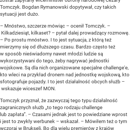
został zapytany wiceminister obrony narodowej Cezary
Tomczyk. Bogdan Rymanowski dopytywał, czy takich
sytuacji jest dużo.
– Mnóstwo, szczerze mówiąc – ocenił Tomczyk. –
Kilkadziesiąt, kilkaset? – pytał dalej prowadzący rozmowę.
– Po prostu mnóstwo. I to jest sytuacja, z którą też
mierzymy się od dłuższego czasu. Bardzo często też
w sposób nieświadomy nawet młodzi ludzie są
wykorzystywani do tego, żeby nagrywać jednostki
wojskowe. Są dla nich organizowane specjalne challenge'e,
kto wleci na przykład dronem nad jednostkę wojskową, kto
sfotografuje pojazdy. I to jest działalność obcych służb –
wskazuje wiceszef MON.
Tomczyk przyznał, że zazwyczaj tego typu działalność
zagranicznych służb „to tego rodzaju challenge
lub zapłata”. – Czasami jednak jest to powiedziane wprost
i jest to zwykły werbunek – wskazał. – Mówiłem też o tym
wczoraj w Brukseli. Bo dla wielu premierów z krajów