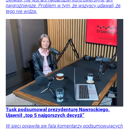
najgroźniejsze. Problem w tym, że wszyscy udawali, że
tego nie widzą.
Tusk podsumował prezydenturę Nawrockiego.
Ujawnił „top 5 najgorszych decyzji”
W sieci pojawiła się fala komentarzy podsumowujących