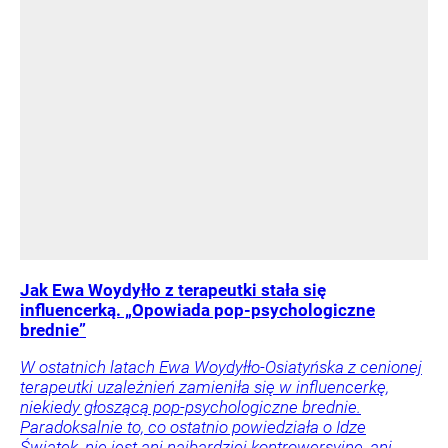
Jak Ewa Woydyłło z terapeutki stała się
influencerką. „Opowiada pop-psychologiczne
brednie”
W ostatnich latach Ewa Woydyłło-Osiatyńska z cenionej
terapeutki uzależnień zamieniła się w influencerkę,
niekiedy głoszącą pop-psychologiczne brednie.
Paradoksalnie to, co ostatnio powiedziała o Idze
Świątek, nie jest ani najbardziej kontrowersyjne, ani