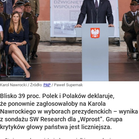
Karol Nawrocki
/ Źródło:
PAP
/
Paweł Supernak
Blisko 39 proc. Polek i Polaków deklaruje,
że ponownie zagłosowałoby na Karola
Nawrockiego w wyborach prezydenckich – wynika
z sondażu SW Research dla „Wprost”. Grupa
krytyków głowy państwa jest liczniejsza.