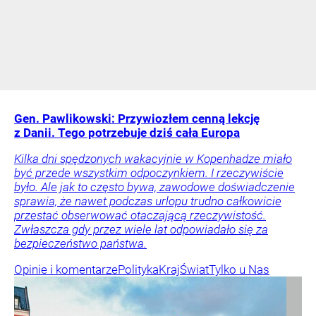
Gen. Pawlikowski: Przywiozłem cenną lekcję
z Danii. Tego potrzebuje dziś cała Europa
Kilka dni spędzonych wakacyjnie w Kopenhadze miało
być przede wszystkim odpoczynkiem. I rzeczywiście
było. Ale jak to często bywa, zawodowe doświadczenie
sprawia, że nawet podczas urlopu trudno całkowicie
przestać obserwować otaczającą rzeczywistość.
Zwłaszcza gdy przez wiele lat odpowiadało się za
bezpieczeństwo państwa.
Opinie i komentarze
Polityka
Kraj
Świat
Tylko u Nas