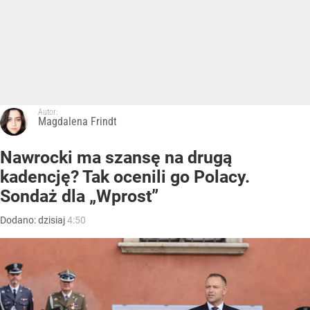
Autor:
Magdalena Frindt
Nawrocki ma szansę na drugą
kadencję? Tak ocenili go Polacy.
Sondaż dla „Wprost”
Dodano:
dzisiaj
4:50