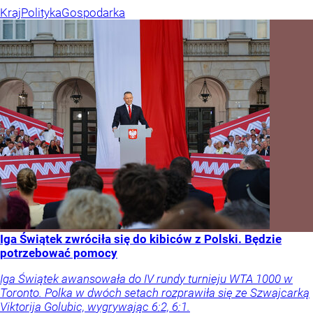
Kraj
Polityka
Gospodarka
Iga Świątek zwróciła się do kibiców z Polski. Będzie
potrzebować pomocy
Iga Świątek awansowała do IV rundy turnieju WTA 1000 w
Toronto. Polka w dwóch setach rozprawiła się ze Szwajcarką
Viktorija Golubic, wygrywając 6:2, 6:1.