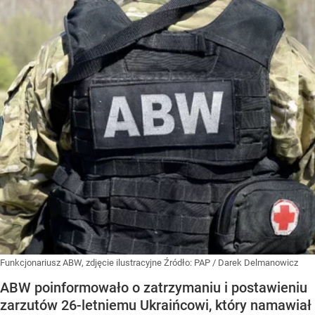
Funkcjonariusz ABW, zdjęcie ilustracyjne
Źródło:
PAP
/
Darek Delmanowicz
ABW poinformowało o zatrzymaniu i postawieniu
zarzutów 26-letniemu Ukraińcowi, który namawiał