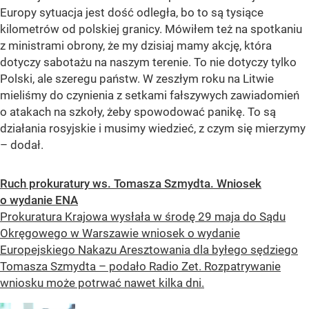
Europy sytuacja jest dość odległa, bo to są tysiące
kilometrów od polskiej granicy. Mówiłem też na spotkaniu
z ministrami obrony, że my dzisiaj mamy akcję, która
dotyczy sabotażu na naszym terenie. To nie dotyczy tylko
Polski, ale szeregu państw. W zeszłym roku na Litwie
mieliśmy do czynienia z setkami fałszywych zawiadomień
o atakach na szkoły, żeby spowodować panikę. To są
działania rosyjskie i musimy wiedzieć, z czym się mierzymy
– dodał.
Ruch prokuratury ws. Tomasza Szmydta. Wniosek
o wydanie ENA
Prokuratura Krajowa wysłała w środę 29 maja do Sądu
Okręgowego w Warszawie wniosek o wydanie
Europejskiego Nakazu Aresztowania dla byłego sędziego
Tomasza Szmydta – podało Radio Zet. Rozpatrywanie
wniosku może potrwać nawet kilka dni.