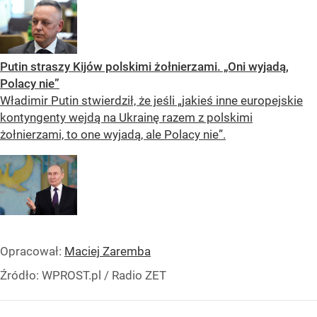
Putin straszy Kijów polskimi żołnierzami. „Oni wyjadą,
Polacy nie”
Władimir Putin stwierdził, że jeśli „jakieś inne europejskie
kontyngenty wejdą na Ukrainę razem z polskimi
żołnierzami, to one wyjadą, ale Polacy nie”.
Opracował:
Maciej Zaremba
Źródło:
WPROST.pl
/
Radio ZET