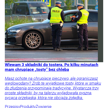
Wlewam 3 składniki do tostera. Po kilku minutach
mam chrupiące „tosty” bez chleba
Masz ochotę na chrupiące pieczywo, ale ograniczasz
węglowodany? Zrób te wyjątkowe tosty, które w smaku
do złudzenia przypominają tradycyjne. Wystarczą trzy
proste składniki, by na talerzu wylądowała pyszna,
sycąca przekąska, która nie obciąża żołądka.
Przepisy
Produkty
Żywienie