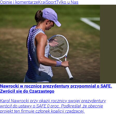
Opinie i komentarze
Kraj
Sport
Tylko u Nas
Nawrocki w rocznicę prezydentury przypomniał o SAFE.
Zwrócił się do Czarzastego
Karol Nawrocki przy okazji rocznicy swojej prezydentury
wrócił do ustawy o SAFE 0 proc. Podkreślał, że obecnie
projekt ten firmuje członek koalicji rządzącej.