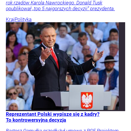
rok rządów Karola Nawrockiego. Donald Tusk
opublikował „top 5 najgorszych decyzji” prezydenta.
Kraj
Polityka
Reprezentant Polski wypisze się z kadry?
To kontrowersyjna decyzja
Bartosz Gomułka przedłużył umowę z PGE Projektem