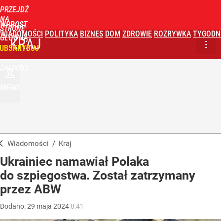
PRZEJDŹ
NA
WPROST
STRONĘ
WIADOMOŚCI
POLITYKA
BIZNES
DOM
ZDROWIE
ROZRYWKA
TYGODN
GŁÓWNĄ
KRAJ
UBSKRYBUJ
ZALOGUJ
MENU
Wiadomości
/
Kraj
Ukrainiec namawiał Polaka
do szpiegostwa. Został zatrzymany
przez ABW
Dodano:
29
maja
2024
8:41