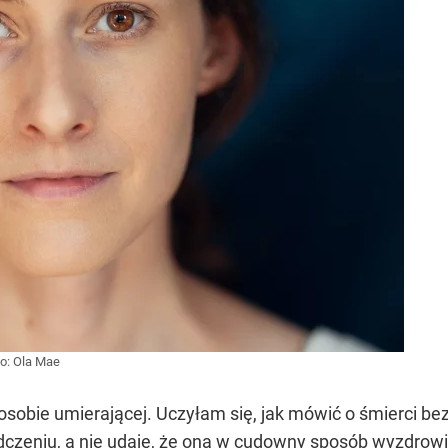
ło:
Ola Mae
sobie umierającej. Uczyłam się, jak mówić o śmierci
dczeniu, a nie udaję, że ona w cudowny sposób wyzdrow