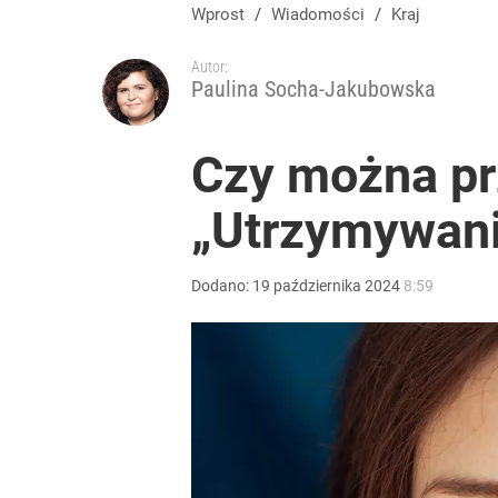
Wprost
/
Wiadomości
/
Kraj
Autor:
Paulina Socha-Jakubowska
Czy można prz
„Utrzymywani
Dodano:
19
października
2024
8:59