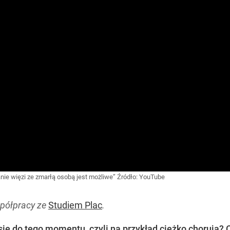
nie więzi ze zmarłą osobą jest możliwe”
Źródło:
YouTube
spółpracy ze
Studiem Plac
.
się do tego momentu, czyli na przykład ciężko chorują? 