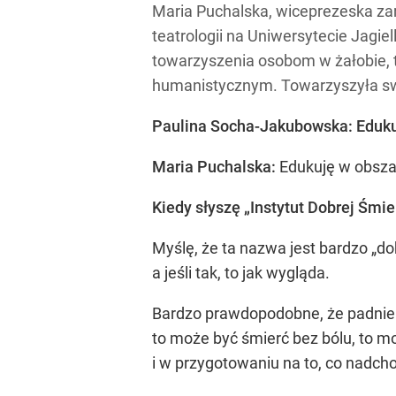
Maria Puchalska, wiceprezeska zar
teatrologii na Uniwersytecie Jagie
towarzyszenia osobom w żałobie,
humanistycznym. Towarzyszyła sw
Paulina Socha-Jakubowska: Eduku
Maria Puchalska:
Edukuję w obszar
Kiedy słyszę „Instytut Dobrej Śmi
Myślę, że ta nazwa jest bardzo „
a jeśli tak, to jak wygląda.
Bardzo prawdopodobne, że padnie w
to może być śmierć bez bólu, to m
i w przygotowaniu na to, co nadcho