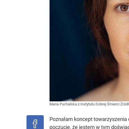
Maria Puchalska z Instytutu Dobrej Śmierci
Źród
Poznałam koncept towarzyszenia o
poczucie, że jestem w tym doświa