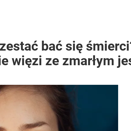
estać bać się śmierci
e więzi ze zmarłym je