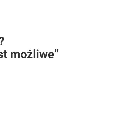
?
st możliwe”