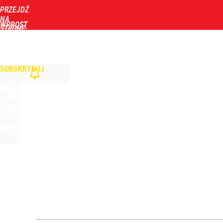
PRZEJDŹ
Udostępnij
2
Skomentuj
NA
WPROST
STRONĘ
GŁÓWNĄ
WIADOMOŚCI
POLITYKA
BIZNES
DOM
ZDROWIE
ROZRYWKA
TYGOD
SUBSKRYBUJ
ZALOGUJ
SZUKAJ
MENU