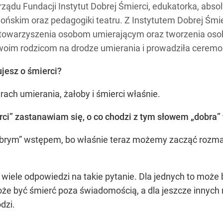
ządu Fundacji Instytut Dobrej Śmierci, edukatorka, abso
llońskim oraz pedagogiki teatru. Z Instytutem Dobrej Śmi
 towarzyszenia osobom umierającym oraz tworzenia oso
oim rodzicom na drodze umierania i prowadziła ceremo
jesz o śmierci?
ach umierania, żałoby i śmierci właśnie.
erci” zastanawiam się, o co chodzi z tym słowem „dobra”
dobrym” wstępem, bo właśnie teraz możemy zacząć rozma
iele odpowiedzi na takie pytanie. Dla jednych to może by
oże być śmierć poza świadomością, a dla jeszcze innych
dzi.