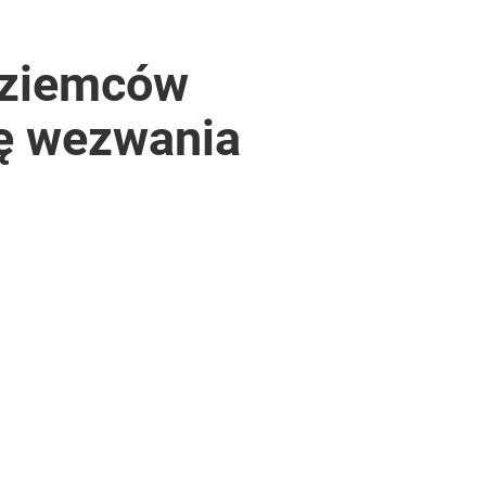
oziemców
ię wezwania