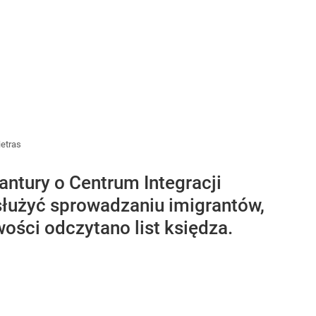
ietras
antury o Centrum Integracji
łużyć sprowadzaniu imigrantów,
wości odczytano list księdza.