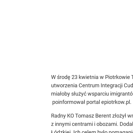
W środę 23 kwietnia w Piotrkowie
utworzenia Centrum Integracji Cu
miałoby służyć wsparciu imigrantó
poinformował portal epiotrkow.pl.
Radny KO Tomasz Berent złożył wn
z innymi centrami i obozami. Dodał,
Łódzkiej. Ich celem było pomagani