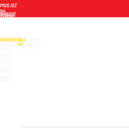
PRZEJDŹ
Udostępnij
5
Skomentuj
NA
WPROST
STRONĘ
GŁÓWNĄ
WIADOMOŚCI
POLITYKA
BIZNES
DOM
ZDROWIE
ROZRYWKA
TYGOD
SUBSKRYBUJ
ZALOGUJ
SZUKAJ
MENU