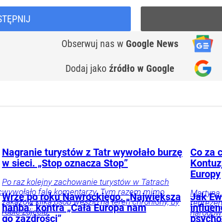
STĘPNIJ
Obserwuj nas
w
Google News
Dodaj jako
źródło w Google
Nagranie turystów z Tatr wywołało burzę
Co za c
w sieci. „Stop oznacza Stop”
Kontuz
Europy
Po raz kolejny zachowanie turystów w Tatrach
c
wywołało falę komentarzy. Tym razem mimo
Martyna 
Wrze po roku Nawrockiego. „Największa
Jak Ewa
zakazów kilka osób weszło na teren chroniony, by
reprezen
hańba” kontra „Cała Europa nam
influe
robić zdjęcia.
narodowe
go zazdrości”
psycho