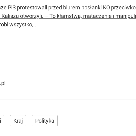
cze PiS protestowali przed biurem posłanki KO przeciwko
Kaliszu otworzyli. – To kłamstwa, mataczenie i manipulac
robi wszystko,...
.pl
i
Kraj
Polityka