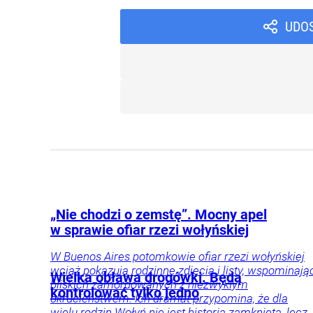
UDO
„Nie chodzi o zemstę”. Mocny apel
w sprawie ofiar rzezi wołyńskiej
W Buenos Aires potomkowie ofiar rzezi wołyńskiej
wciąż pokazują rodzinne zdjęcia i listy, wspominają
Wielka obława drogówki. Będą
bliskich zamordowanych z niezwykłym
kontrolować tylko jedno
okrucieństwem. Ich dramat przypomina, że dla
wielu rodzin Wołyń nie jest historią zamkniętą, lecz