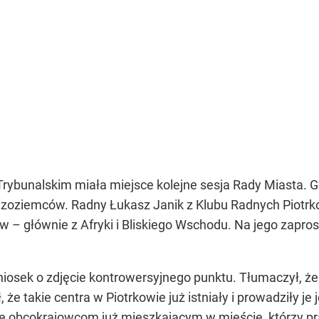
 Trybunalskim miała miejsce kolejne sesja Rady Miasta.
dzoziemców. Radny Łukasz Janik z Klubu Radnych Piotrk
w – głównie z Afryki i Bliskiego Wschodu. Na jego zapro
iosek o zdjęcie kontrowersyjnego punktu. Tłumaczył, ż
 że takie centra w Piotrkowie już istniały i prowadziły j
e obcokrajowcom już mieszkającym w mieście, którzy pracu