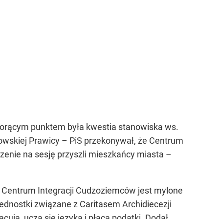
 Gorącym punktem była kwestia stanowiska ws.
owskiej Prawicy – PiS przekonywał, że Centrum
szenie na sesję przyszli mieszkańcy miasta –
e Centrum Integracji Cudzoziemców jest mylone
e jednostki związane z Caritasem Archidiecezji
ją, uczą się języka i płacą podatki. Dodał,