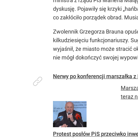
ministra z rządu PiS Marlena Malą
dyskusję. Pojawiły się krzyki „ha
co zakłóciło porządek obrad. Musia
Zwolennik Grzegorza Brauna opuści
kilkudziesięciu funkcjonariuszy. 
wyjaśnił, że miasto może stracić o
nie mógł dokończyć swojej wypowie
Nerwy po konferencji marszałka z
Marsza
teraz n
Protest posłów PiS przeciwko inwes