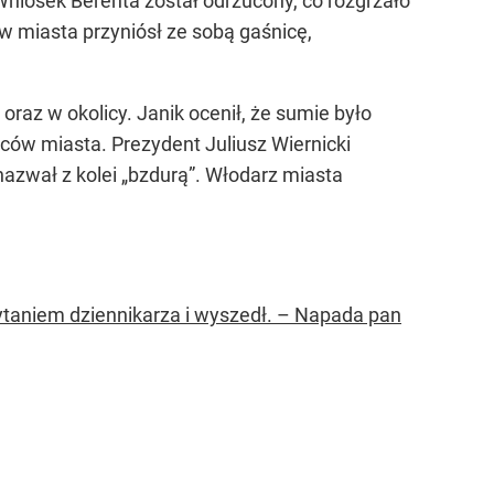
Wniosek Berenta został odrzucony, co rozgrzało
w miasta przyniósł ze sobą gaśnicę,
raz w okolicy. Janik ocenił, że sumie było
ńców miasta. Prezydent Juliusz Wiernicki
 nazwał z kolei „bzdurą”. Włodarz miasta
pytaniem dziennikarza i wyszedł. – Napada pan