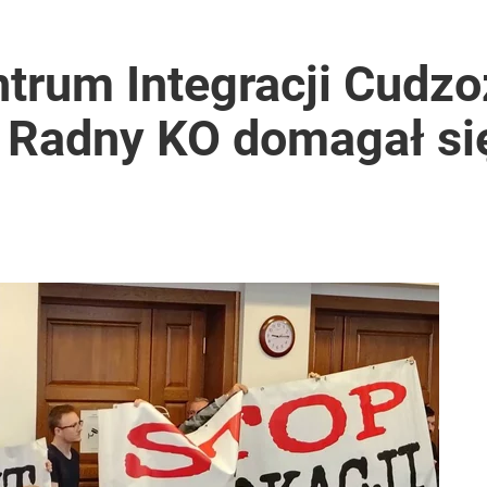
ntrum Integracji Cudz
. Radny KO domagał s