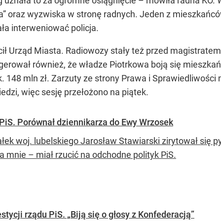
g uznała to za ogromne osiągnięcie – mówiła radna KO. 
ńba” oraz wyzwiska w stronę radnych. Jeden z mieszkańcó
ła interweniować policja.
ł Urząd Miasta. Radiowozy stały też przed magistratem o
Sugerował również, że władze Piotrkowa boją się mieszka
k. 148 mln zł. Zarzuty ze strony Prawa i Sprawiedliwości
dzi, więc sesję przełożono na piątek.
 PiS. Porównał dziennikarza do Ewy Wrzosek
łek woj. lubelskiego Jarosław Stawiarski zirytował się 
a mnie – miał rzucić na odchodne polityk PiS.
tycji rządu PiS. „Biją się o głosy z Konfederacją”