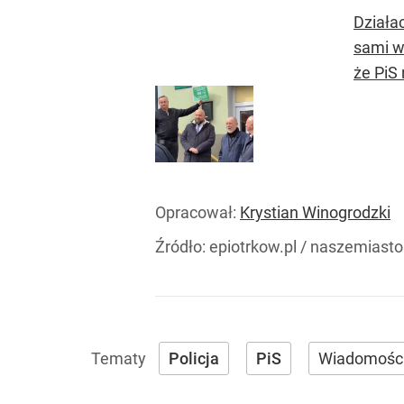
Działa
sami w 
że PiS 
Opracował:
Krystian Winogrodzki
Źródło:
epiotrkow.pl / naszemiasto
Policja
PiS
Wiadomośc