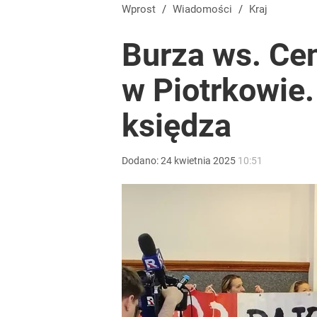
Wprost
/
Wiadomości
/
Kraj
Burza ws. Ce
w Piotrkowie
księdza
Dodano:
24
kwietnia
2025
10:51