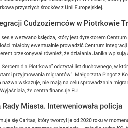
trkowa przyszłych środków z Unii Europejskiej.
tegracji Cudzoziemców w Piotrkowie T
ą sesję wezwano księdza, który jest dyrektorem Centrum
łości miałoby ewentualnie prowadzić Centrum Integrac
 Berent przekonywał również, że działania Janika wpisuj
 Sercem dla Piotrkowa” odczytał list duchownego, w któ
ktami przyjmowania migrantów”. Małgorzata Pingot z Koal
 nazwa wskazuje, nie mają na celu sprowadzania migran
Wyjaśniała, że centra finansuje EU.
a Rady Miasta. Interweniowała policja
uje się Caritas, który tworzył je od 2020 roku w momenc