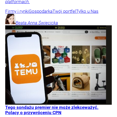
platformach.
Firmy i rynki
Gospodarka
Twój portfel
Tylko u Nas
Beata Anna
Święcicka
Tego sondażu premier nie może zlekceważyć.
Polacy o przywróceniu CPN