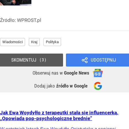
Źródło:
WPROST.pl
Wiadomości
Kraj
Polityka
SKOMENTUJ
UDOSTĘPNIJ
3
Obserwuj nas
w
Google News
Dodaj jako
źródło w Google
Jak Ewa Woydyłło z terapeutki stała się influencerką.
„Opowiada pop-psychologiczne brednie”