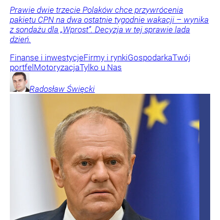
Prawie dwie trzecie Polaków chce przywrócenia
pakietu CPN na dwa ostatnie tygodnie wakacji – wynika
z sondażu dla „Wprost”. Decyzja w tej sprawie lada
dzień.
Finanse i inwestycje
Firmy i rynki
Gospodarka
Twój
portfel
Motoryzacja
Tylko u Nas
Radosław
Święcki