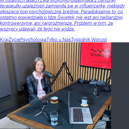
W ostatnich latach Ewa Woydyłło-Osiatyńska z cenionej
terapeutki uzależnień zamieniła się w influencerkę, niekiedy
głoszącą pop-psychologiczne brednie. Paradoksalnie to, co
ostatnio powiedziała o Idze Świątek, nie jest ani najbardziej
kontrowersyjne, ani najgroźniejsze. Problem w tym, że
wszyscy udawali, że tego nie widzą.
Kraj
Życie
Psychologia
Tylko u Nas
Tygodnik Wprost