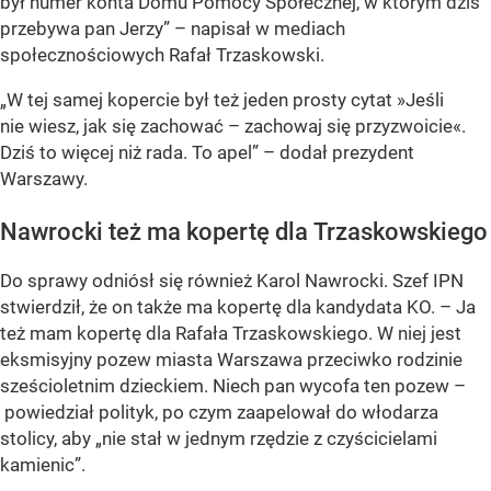
był numer konta Domu Pomocy Społecznej, w którym dziś
przebywa pan Jerzy” – napisał w mediach
społecznościowych Rafał Trzaskowski.
„W tej samej kopercie był też jeden prosty cytat »Jeśli
nie wiesz, jak się zachować – zachowaj się przyzwoicie«.
Dziś to więcej niż rada. To apel” – dodał prezydent
Warszawy.
Nawrocki też ma kopertę dla Trzaskowskiego
Do sprawy odniósł się również Karol Nawrocki. Szef IPN
stwierdził, że on także ma kopertę dla kandydata KO. – Ja
też mam kopertę dla Rafała Trzaskowskiego. W niej jest
eksmisyjny pozew miasta Warszawa przeciwko rodzinie
sześcioletnim dzieckiem. Niech pan wycofa ten pozew –
powiedział polityk, po czym zaapelował do włodarza
stolicy, aby „nie stał w jednym rzędzie z czyścicielami
kamienic”.