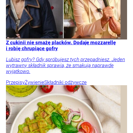
Z cukinii nie smażę placków. Dodaję mozzarellę
i robię chrupiące gofry
Lubisz gofry? Gdy spróbujesz tych przepadniesz. Jeden
wytrawny składnik sprawia, że smakują naprawdę
wyjątkowo.
Przepisy
Żywienie
Składniki odżywcze