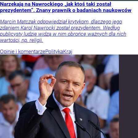
Narzekają na Nawrockiego „jak ktoś taki został
prezydentem”. Znany prawnik o badaniach naukowców
Marcin Matczak odpowiedział krytykom, dlaczego jego
zdaniem Karol Nawrocki został prezydentem. Według
publicysty ludzie widzą w nim obrońcę ważnych dla nich
wartości, np. religii.
Opinie i komentarze
Polityka
Kraj