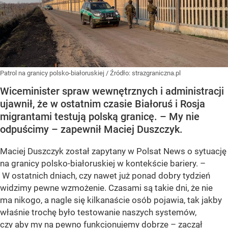
Patrol na granicy polsko-białoruskiej
/ Źródło:
strazgraniczna.pl
Wiceminister spraw wewnętrznych i administracji
ujawnił, że w ostatnim czasie Białoruś i Rosja
migrantami testują polską granicę. – My nie
odpuścimy – zapewnił Maciej Duszczyk.
Maciej Duszczyk został zapytany w Polsat News o sytuację
na granicy polsko-białoruskiej w kontekście bariery. –
W ostatnich dniach, czy nawet już ponad dobry tydzień
widzimy pewne wzmożenie. Czasami są takie dni, że nie
ma nikogo, a nagle się kilkanaście osób pojawia, tak jakby
właśnie trochę było testowanie naszych systemów,
czy aby my na pewno funkcjonujemy dobrze – zaczął