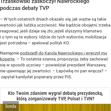
Trzaskowski zaskoczył Nawrockiego
podczas debaty TVP
– W tych ostatnich dniach okazało się, jak ważne są takie
wartości jak ludzka uczciwość. Nie bądźcie obojętni, trzeba
reagować, jeśli dzieje się zło, jeżeli słyszymy kłamstwo
Artur Bartoszewicz
i o tym są te wybory. Idźcie do tych wyborów, mobilizacja
Magdalena Biejat
jest potrzebna – apelował polityk KO.
Grzegorz Braun
Następnie
podszedł do Karola Nawrockiego i wręczył mu
kopertę
. – To ostatnia szansa, propozycja, żeby zachować
Szymon Hołownia
się w sposób uczciwy – powiedział prezydent Warszawy,
nie ujawniając jej zwartości. – Łapówkę mi pan wręcza? –
Marek Jakubiak
zapytał kandydat popierany przez PiS.
Maciej Maciak
Kto Twoim zdaniem wygrał debatę prezydencką,
Sławomir Mentzen
którą zorganizowały TVP, Polsat i TVN?
Sonda
Karol Nawrocki