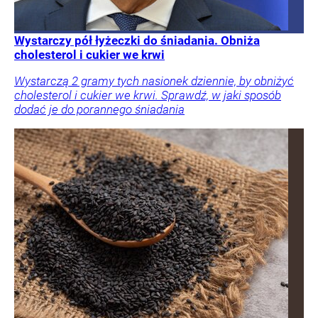
Wystarczy pół łyżeczki do śniadania. Obniża
cholesterol i cukier we krwi
Wystarczą 2 gramy tych nasionek dziennie, by obniżyć
cholesterol i cukier we krwi. Sprawdź, w jaki sposób
dodać je do porannego śniadania