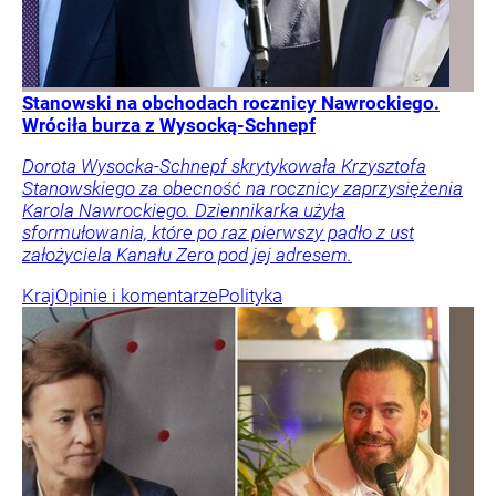
Stanowski na obchodach rocznicy Nawrockiego.
Wróciła burza z Wysocką-Schnepf
Dorota Wysocka-Schnepf skrytykowała Krzysztofa
Stanowskiego za obecność na rocznicy zaprzysiężenia
Karola Nawrockiego. Dziennikarka użyła
sformułowania, które po raz pierwszy padło z ust
założyciela Kanału Zero pod jej adresem.
Kraj
Opinie i komentarze
Polityka