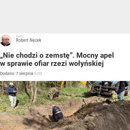
Autor:
Robert Nęcek
„Nie chodzi o zemstę”. Mocny apel
w sprawie ofiar rzezi wołyńskiej
Dodano:
7
sierpnia
6:09