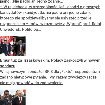
jasno. „Nie padło ani jedno zdanie...”
​– W tej debacie, w szczególności jeśli chodzi o głównych
kandydatów i kandydatki, nie padło ani jedno zdanie,
którego nie spodziewalibyśmy się usłyszeć przed jej
rozpoczęciem – mówi w rozmowie z „Wprost” prof. Rafał
Chwedoruk. Politolog...
Braun tuż za Trzaskowskim. Polacy zaskoczyli w nowym
sondażu
W najnowszym sondażu IBRiS dla „Faktu” respondentom
zadano nietypowe pytanie. Tym razem zwycięzcy raczej
nie mają powodów do zadowolenia.