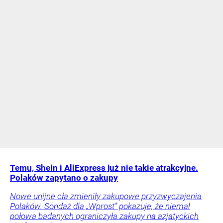
Temu, Shein i AliExpress już nie takie atrakcyjne.
Polaków zapytano o zakupy
Nowe unijne cła zmieniły zakupowe przyzwyczajenia
Polaków. Sondaż dla „Wprost” pokazuje, że niemal
połowa badanych ograniczyła zakupy na azjatyckich