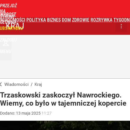
PRZEJDŹ
NA
WPROST
STRONĘ
WIADOMOŚCI
POLITYKA
BIZNES
DOM
ZDROWIE
ROZRYWKA
TYGODN
GŁÓWNĄ
KRAJ
UBSKRYBUJ
ZALOGUJ
MENU
Wiadomości
/
Kraj
Trzaskowski zaskoczył Nawrockiego.
Wiemy, co było w tajemniczej kopercie
Dodano:
13
maja
2025
11:27