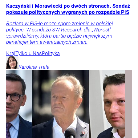
Kaczyński i Morawiecki po dwóch stronach. Sondaż
pokazuje politycznych wygranych po rozpadzie PiS
Rozłam w PiS-ie może sporo zmienić w polskiej
polityce. W sondażu SW Research dla „Wprost”
sprawdziliśmy, która partia będzie największym
beneficjentem ewentualnych zmian.
Kraj
Tylko u Nas
Polityka
Karolina
Trela