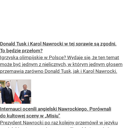
Donald Tusk i Karol Nawrocki w tej sprawie są zgodni.
To będzie przełom?
Igrzyska olimpijskie w Polsce? Wydaje się, że ten temat
może być jednym z nielicznych, w którym jednym głosem
przemawia zarówno Donald Tusk, jak i Karol Nawrocki.
Internauci ocenili angielski Nawrockiego. Porównali
do kultowej sceny w „Misiu”
Prezydent Nawrocki po raz kolejny przemówił w języku