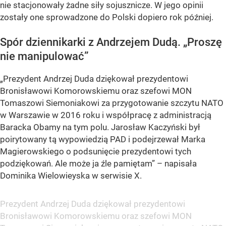
nie stacjonowały żadne siły sojusznicze. W jego opinii
zostały one sprowadzone do Polski dopiero rok później.
Spór dziennikarki z Andrzejem Dudą.
„Proszę
nie manipulować”
„Prezydent Andrzej Duda dziękował prezydentowi
Bronisławowi Komorowskiemu oraz szefowi MON
Tomaszowi Siemoniakowi za przygotowanie szczytu NATO
w Warszawie w 2016 roku i współpracę z administracją
Baracka Obamy na tym polu. Jarosław Kaczyński był
poirytowany tą wypowiedzią PAD i podejrzewał Marka
Magierowskiego o podsunięcie prezydentowi tych
podziękowań. Ale może ja źle pamiętam”
– napisała
Dominika Wielowieyska w serwisie X.
Prezydent Andrzej Duda dziękował prezydentowi
Bronisławowi Komorowskiemu oraz szefowi MON