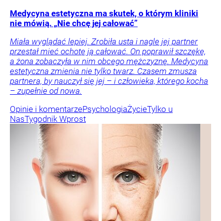
Medycyna estetyczna ma skutek, o którym kliniki
nie mówią. „Nie chcę jej całować”
Miała wyglądać lepiej. Zrobiła usta i nagle jej partner
przestał mieć ochotę ją całować. On poprawił szczękę,
a żona zobaczyła w nim obcego mężczyznę. Medycyna
estetyczna zmienia nie tylko twarz. Czasem zmusza
partnera, by nauczył się jej – i człowieka, którego kocha
– zupełnie od nowa.
Opinie i komentarze
Psychologia
Życie
Tylko u
Nas
Tygodnik Wprost