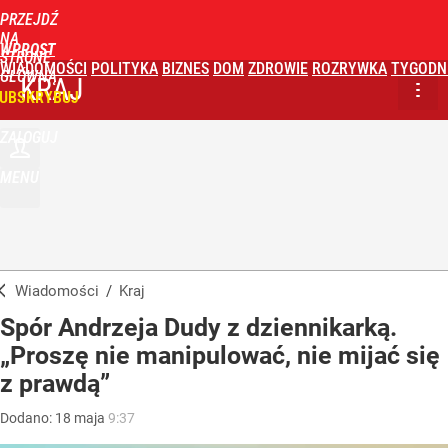
PRZEJDŹ
NA
WPROST
STRONĘ
WIADOMOŚCI
POLITYKA
BIZNES
DOM
ZDROWIE
ROZRYWKA
TYGODN
GŁÓWNĄ
KRAJ
UBSKRYBUJ
ZALOGUJ
MENU
Wiadomości
/
Kraj
Spór Andrzeja Dudy z dziennikarką.
„Proszę nie manipulować, nie mijać się
z prawdą”
Dodano:
18
maja
9:37