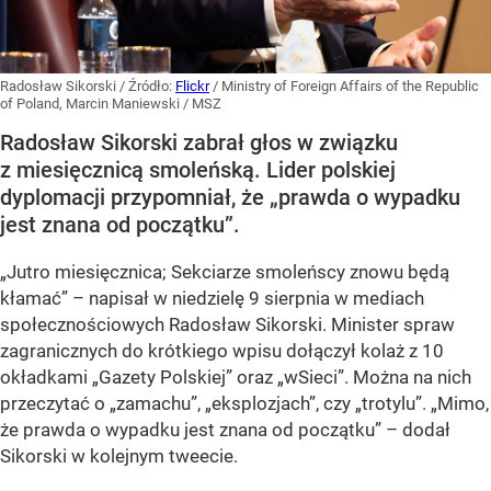
Radosław Sikorski
/ Źródło:
Flickr
/
Ministry of Foreign Affairs of the Republic
of Poland, Marcin Maniewski / MSZ
Radosław Sikorski zabrał głos w związku
z miesięcznicą smoleńską. Lider polskiej
dyplomacji przypomniał, że „prawda o wypadku
jest znana od początku”.
„Jutro miesięcznica; Sekciarze smoleńscy znowu będą
kłamać” – napisał w niedzielę 9 sierpnia w mediach
społecznościowych Radosław Sikorski. Minister spraw
zagranicznych do krótkiego wpisu dołączył kolaż z 10
okładkami „Gazety Polskiej” oraz „wSieci”. Można na nich
przeczytać o „zamachu”, „eksplozjach”, czy „trotylu”. „Mimo,
że prawda o wypadku jest znana od początku” – dodał
Sikorski w kolejnym tweecie.