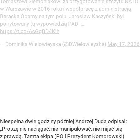
Tomaszowi Siemoniakowi za przygotowanie szczytu NATO
w Warszawie w 2016 roku i współpracę z administracją
Baracka Obamy na tym polu. Jarosław Kaczyński był
poirytowany tą wypowiedzią PAD i…
https://t.co/AcGgBD4Kih
— Dominika Wielowieyska (@DWielowieyska)
May 17, 2026
Niespełna dwie godziny później Andrzej Duda odpisał:
„Proszę nie naciągać, nie manipulować, nie mijać się
z prawdą. Tamta ekipa (PO i Prezydent Komorowski)