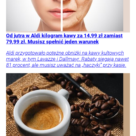
Od jutra w Aldi kilogram kawy za 14,99 zł zamiast
79,99 zł. Musisz spełnić jeden warunek
Aldi przygotowało potężne obniżki na kawy kultowych
marek, w tym Lavazzę i Dallmayr. Rabaty sięgają nawet
81 procent, ale musisz uważać na „haczyki” przy kasie.