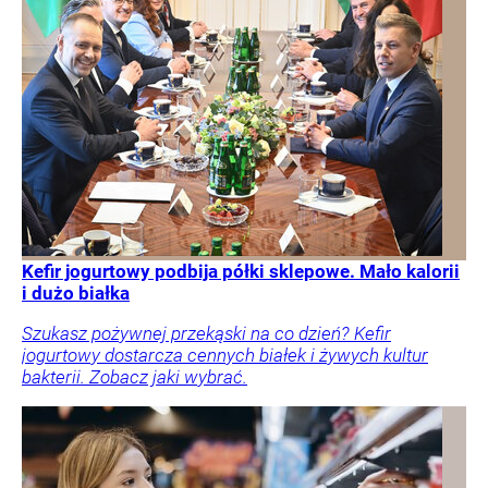
Kefir jogurtowy podbija półki sklepowe. Mało kalorii
i dużo białka
Szukasz pożywnej przekąski na co dzień? Kefir
jogurtowy dostarcza cennych białek i żywych kultur
bakterii. Zobacz jaki wybrać.