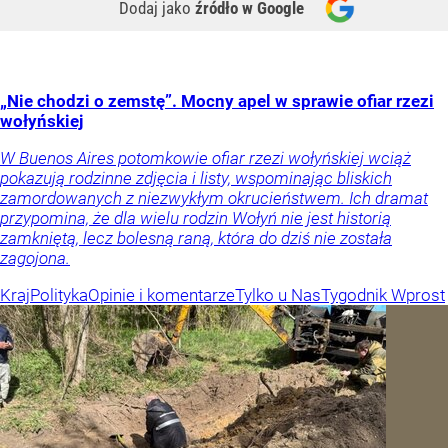
Dodaj jako
źródło w Google
„Nie chodzi o zemstę”. Mocny apel w sprawie ofiar rzezi
wołyńskiej
W Buenos Aires potomkowie ofiar rzezi wołyńskiej wciąż
pokazują rodzinne zdjęcia i listy, wspominając bliskich
zamordowanych z niezwykłym okrucieństwem. Ich dramat
przypomina, że dla wielu rodzin Wołyń nie jest historią
zamkniętą, lecz bolesną raną, która do dziś nie została
zagojona.
Kraj
Polityka
Opinie i komentarze
Tylko u Nas
Tygodnik Wprost