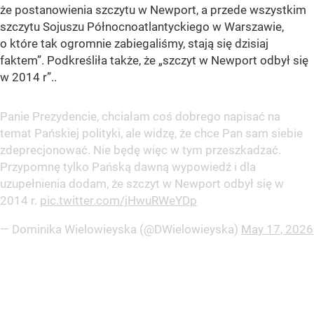
że postanowienia szczytu w Newport, a przede wszystkim
szczytu Sojuszu Północnoatlantyckiego w Warszawie,
o które tak ogromnie zabiegaliśmy, stają się dzisiaj
faktem”
. Podkreśliła także, że „szczyt w Newport odbył się
w 2014 r”..
Panie Prezydencie, chciałam coś dobrego napisać na
temat Pańskiej polityki, ale widzę, że chce Pan sam siebie
zdeprecjonować. Nie będę więc w tym przeszkadzać.
Przypomnę tylko Pańską dawną wypowiedź i dla
uzupełnienia dodam, że szczyt w Newport odbył się w
2014 r.
pic.twitter.com/jHwuRWeYDp
— Dominika Wielowieyska (@DWielowieyska)
May 17, 2026