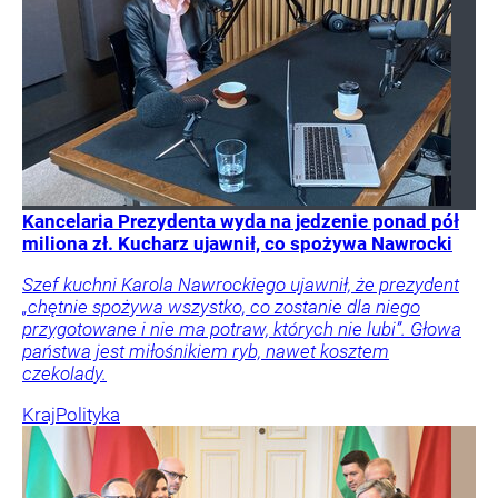
Kancelaria Prezydenta wyda na jedzenie ponad pół
miliona zł. Kucharz ujawnił, co spożywa Nawrocki
Szef kuchni Karola Nawrockiego ujawnił, że prezydent
„chętnie spożywa wszystko, co zostanie dla niego
przygotowane i nie ma potraw, których nie lubi”. Głowa
państwa jest miłośnikiem ryb, nawet kosztem
czekolady.
Kraj
Polityka