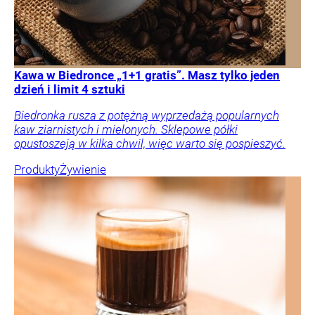
Kawa w Biedronce „1+1 gratis”. Masz tylko jeden
dzień i limit 4 sztuki
Biedronka rusza z potężną wyprzedażą popularnych
kaw ziarnistych i mielonych. Sklepowe półki
opustoszeją w kilka chwil, więc warto się pospieszyć.
Produkty
Żywienie