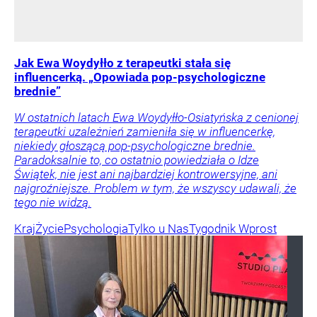
Jak Ewa Woydyłło z terapeutki stała się
influencerką. „Opowiada pop-psychologiczne
brednie”
W ostatnich latach Ewa Woydyłło-Osiatyńska z cenionej
terapeutki uzależnień zamieniła się w influencerkę,
niekiedy głoszącą pop-psychologiczne brednie.
Paradoksalnie to, co ostatnio powiedziała o Idze
Świątek, nie jest ani najbardziej kontrowersyjne, ani
najgroźniejsze. Problem w tym, że wszyscy udawali, że
tego nie widzą.
Kraj
Życie
Psychologia
Tylko u Nas
Tygodnik Wprost