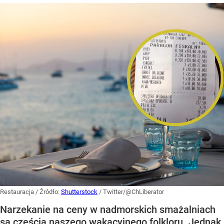
Restauracja
/ Źródło:
Shutterstock
/
Twitter/@ChLiberator
Narzekanie na ceny w nadmorskich smażalniach
są częścią naszego wakacyjnego folkloru. Jednak