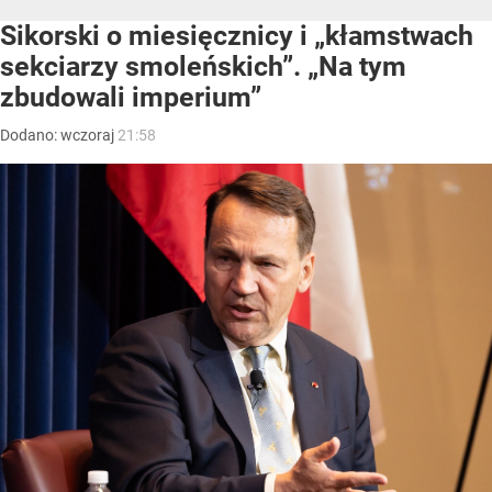
Sikorski o miesięcznicy i „kłamstwach
sekciarzy smoleńskich”. „Na tym
zbudowali imperium”
Dodano:
wczoraj
21:58