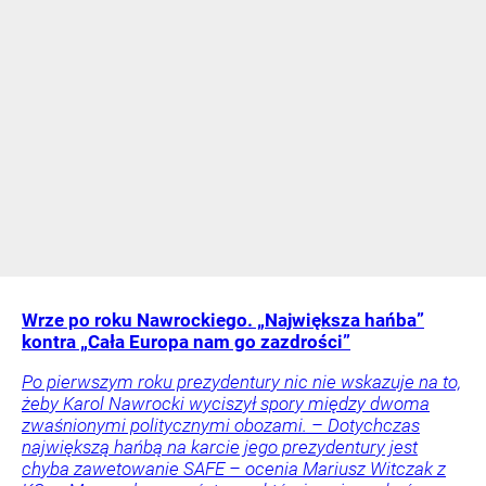
Wrze po roku Nawrockiego. „Największa hańba”
kontra „Cała Europa nam go zazdrości”
Po pierwszym roku prezydentury nic nie wskazuje na to,
żeby Karol Nawrocki wyciszył spory między dwoma
zwaśnionymi politycznymi obozami. – Dotychczas
największą hańbą na karcie jego prezydentury jest
chyba zawetowanie SAFE – ocenia Mariusz Witczak z