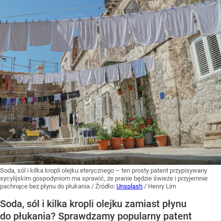
Soda, sól i kilka kropli olejku eterycznego – ten prosty patent przypisywany
sycylijskim gospodyniom ma sprawić, że pranie będzie świeże i przyjemnie
pachnące bez płynu do płukania
/ Źródło:
Unsplash
/
Henry Lim
Soda, sól i kilka kropli olejku zamiast płynu
do płukania? Sprawdzamy popularny patent