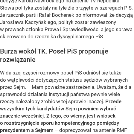
decyzję Karola Nawrockiego na antenie TV Republika
.
Słowa polityka zostały na tyle źle przyjęte w szeregach PiS,
że rzecznik partii Rafał Bochenek poinformował, że decyzją
Jarosława Kaczyńskiego, polityk został zawieszony
w prawach członka Prawa i Sprawiedliwości a jego sprawa
skierowano do rzecznika dyscyplinarnego PiS.
Burza wokół TK. Poseł PiS proponuje
rozwiązanie
W dalszej części rozmowy poseł PiS odniósł się także
do wątpliwości dotyczących statusu sędziów wybranych
przez Sejm. – Mam poważne zastrzeżenia. Uważam, że dla
sprawności działania instytucji państwa pewnie wiele
rzeczy należałoby zrobić w tej sprawie inaczej.
Przede
wszystkim tych kandydatów Sejm powinien wybrać
znacznie wcześniej. Z tego, co wiemy, jest wniosek
o rozstrzygnięcie sporu kompetencyjnego pomiędzy
prezydentem a Sejmem
– doprecyzował na antenie RMF