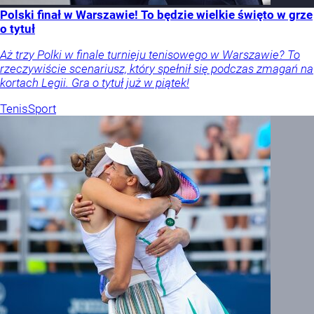
Polski finał w Warszawie! To będzie wielkie święto w grze
o tytuł
Aż trzy Polki w finale turnieju tenisowego w Warszawie? To
rzeczywiście scenariusz, który spełnił się podczas zmagań na
kortach Legii. Gra o tytuł już w piątek!
Tenis
Sport