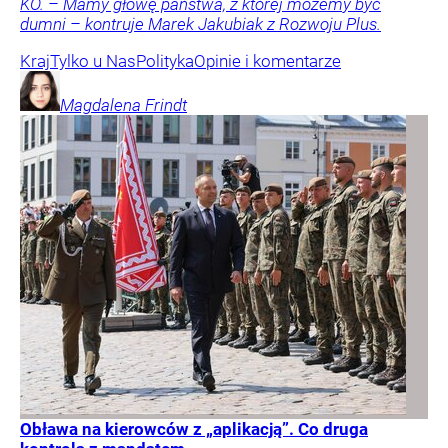
KO. – Mamy głowę państwa, z której możemy być
dumni – kontruje Marek Jakubiak z Rozwoju Plus.
Kraj
Tylko u Nas
Polityka
Opinie i komentarze
Magdalena
Frindt
Obława na kierowców z „aplikacją”. Co druga