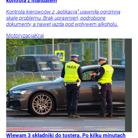
kontrola z mandatem
Kontrola kierowców z „aplikacją” ujawniła ogromną
skalę problemu. Brak uprawnień, podrobione
dokumenty, a nawet jazda pod wpływem alkoholu.
Motoryzacja
Kraj
Wlewam 3 składniki do tostera. Po kilku minutach