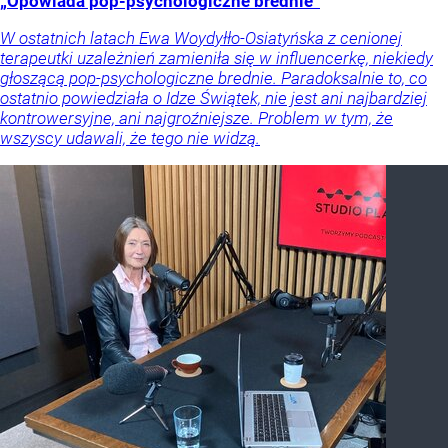
„Opowiada pop-psychologiczne brednie”
W ostatnich latach Ewa Woydyłło-Osiatyńska z cenionej
terapeutki uzależnień zamieniła się w influencerkę, niekiedy
głoszącą pop-psychologiczne brednie. Paradoksalnie to, co
ostatnio powiedziała o Idze Świątek, nie jest ani najbardziej
kontrowersyjne, ani najgroźniejsze. Problem w tym, że
wszyscy udawali, że tego nie widzą.