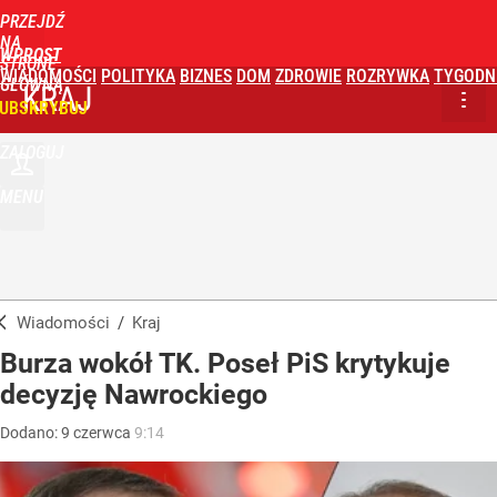
PRZEJDŹ
NA
WPROST
STRONĘ
WIADOMOŚCI
POLITYKA
BIZNES
DOM
ZDROWIE
ROZRYWKA
TYGODN
GŁÓWNĄ
KRAJ
UBSKRYBUJ
ZALOGUJ
MENU
Wiadomości
/
Kraj
Burza wokół TK. Poseł PiS krytykuje
decyzję Nawrockiego
Dodano:
9
czerwca
9:14