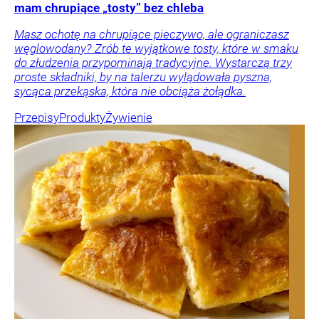
mam chrupiące „tosty” bez chleba
Masz ochotę na chrupiące pieczywo, ale ograniczasz
węglowodany? Zrób te wyjątkowe tosty, które w smaku
do złudzenia przypominają tradycyjne. Wystarczą trzy
proste składniki, by na talerzu wylądowała pyszna,
sycąca przekąska, która nie obciąża żołądka.
Przepisy
Produkty
Żywienie