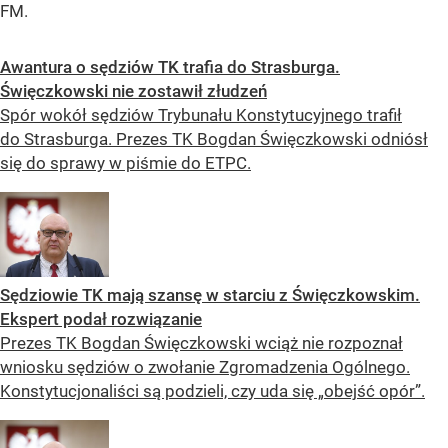
FM.
Awantura o sędziów TK trafia do Strasburga.
Święczkowski nie zostawił złudzeń
Spór wokół sędziów Trybunału Konstytucyjnego trafił
do Strasburga. Prezes TK Bogdan Święczkowski odniósł
się do sprawy w piśmie do ETPC.
Sędziowie TK mają szansę w starciu z Święczkowskim.
Ekspert podał rozwiązanie
Prezes TK Bogdan Święczkowski wciąż nie rozpoznał
wniosku sędziów o zwołanie Zgromadzenia Ogólnego.
Konstytucjonaliści są podzieli, czy uda się „obejść opór”.