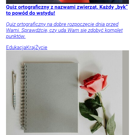
Quiz ortograficzny z nazwami zwierząt. Każdy „byk”
to powód do wstydu!
Quiz ortograficzny na dobre rozpoczęcie dnia przed
Wami. Sprawdźcie, czy uda Wam się zdobyć komplet
punktów.
Edukacja
Kraj
Życie