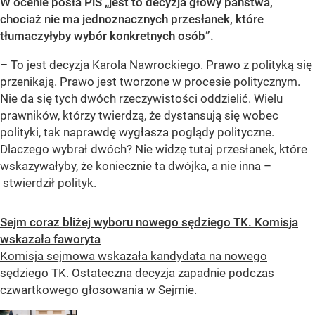
W ocenie posła PiS „jest to decyzja głowy państwa,
chociaż nie ma jednoznacznych przesłanek, które
tłumaczyłyby wybór konkretnych osób”.
– To jest decyzja Karola Nawrockiego. Prawo z polityką się
przenikają. Prawo jest tworzone w procesie politycznym.
Nie da się tych dwóch rzeczywistości oddzielić. Wielu
prawników, którzy twierdzą, że dystansują się wobec
polityki, tak naprawdę wygłasza poglądy polityczne.
Dlaczego wybrał dwóch? Nie widzę tutaj przesłanek, które
wskazywałyby, że koniecznie ta dwójka, a nie inna –
stwierdził polityk.
Sejm coraz bliżej wyboru nowego sędziego TK. Komisja
wskazała faworyta
Komisja sejmowa wskazała kandydata na nowego
sędziego TK. Ostateczna decyzja zapadnie podczas
czwartkowego głosowania w Sejmie.