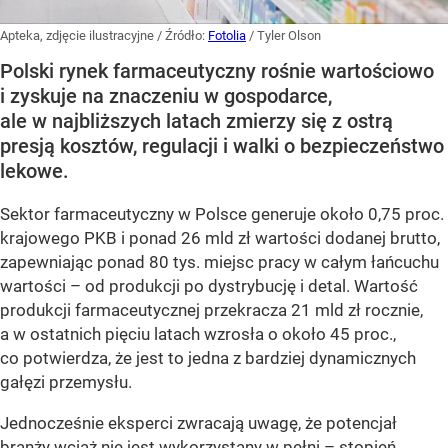
Apteka, zdjęcie ilustracyjne
/ Źródło:
Fotolia
/
Tyler Olson
Polski rynek farmaceutyczny rośnie wartościowo
i zyskuje na znaczeniu w gospodarce,
ale w najbliższych latach zmierzy się z ostrą
presją kosztów, regulacji i walki o bezpieczeństwo
lekowe.
Sektor farmaceutyczny w Polsce generuje około 0,75 proc.
krajowego PKB i ponad 26 mld zł wartości dodanej brutto,
zapewniając ponad 80 tys. miejsc pracy w całym łańcuchu
wartości – od produkcji po dystrybucję i detal. Wartość
produkcji farmaceutycznej przekracza 21 mld zł rocznie,
a w ostatnich pięciu latach wzrosła o około 45 proc.,
co potwierdza, że jest to jedna z bardziej dynamicznych
gałęzi przemysłu.
Jednocześnie eksperci zwracają uwagę, że potencjał
branży wciąż nie jest wykorzystany w pełni – stopień