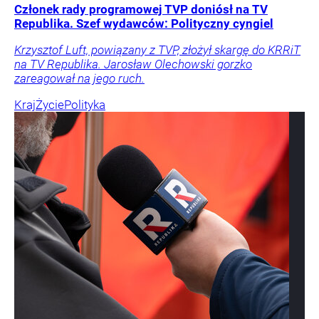
Członek rady programowej TVP doniósł na TV
Republika. Szef wydawców: Polityczny cyngiel
Krzysztof Luft, powiązany z TVP, złożył skargę do KRRiT
na TV Republika. Jarosław Olechowski gorzko
zareagował na jego ruch.
Kraj
Życie
Polityka