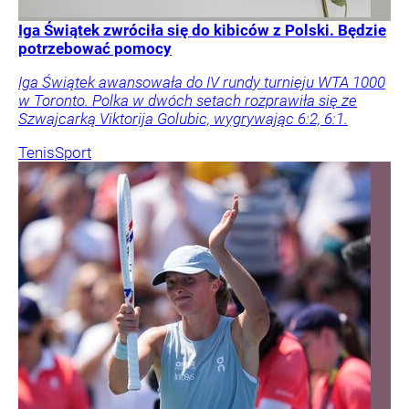
Iga Świątek zwróciła się do kibiców z Polski. Będzie
potrzebować pomocy
Iga Świątek awansowała do IV rundy turnieju WTA 1000
w Toronto. Polka w dwóch setach rozprawiła się ze
Szwajcarką Viktorija Golubic, wygrywając 6:2, 6:1.
Tenis
Sport