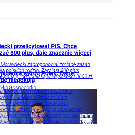
ecki przelicytował PiS. Chce
zać 800 plus, daje znacznie więcej
 Morawiecki zaproponował zmianę zasad
ia polskich rodzin. Zamiast 800 plus
epidemia wśród Polek. Dane
e pensję rodzicielską w wysokości 3600 zł.
dę niepokoją
tyka
Gospodarka
kilkanaście lat temu mówiło się o
man” – kobiecie, która miała z
niem łączyć karierę zawodową,
ństwo, atrakcyjny wygląd, aktywność
ą i szczęśliwy związek. Dziś ten model nie
e zniknął, ale został spotęgowany przez
ołecznościowe, kulturę nieustannego
wania się oraz wszechobecną presję