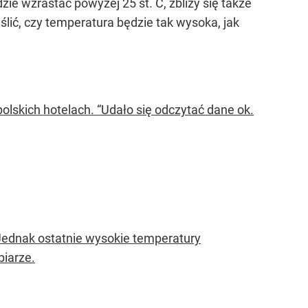
e wzrastać powyżej 25 st. C, zbliży się także
ślić, czy temperatura będzie tak wysoka, jak
olskich hotelach. “Udało się odczytać dane ok.
 Jednak ostatnie wysokie temperatury
biarze.