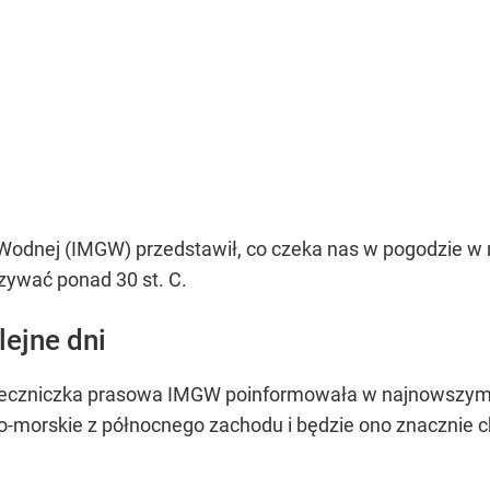
ki Wodnej (IMGW) przedstawił, co czeka nas w pogodzie 
ywać ponad 30 st. C.
ejne dni
zeczniczka prasowa IMGW poinformowała w najnowszym k
o-morskie z północnego zachodu i będzie ono znacznie ch