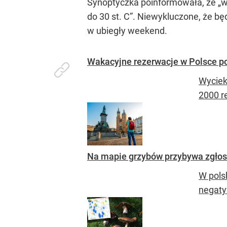
Synoptyczka poinformowała, że
„w
do 30 st. C”
. Niewykluczone, że będ
w ubiegły weekend.
Wakacyjne rezerwacje w Polsce po
Wyciek
2000 r
Na mapie grzybów przybywa zgłos
W pols
negaty