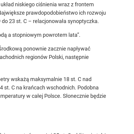
 układ niskiego ciśnienia wraz z frontem
 Największe prawdopodobieństwo ich rozwoju
do 23 st. C – relacjonowała synoptyczka.
dą a stopniowym powrotem lata”
.
ę Środkową ponownie zacznie napływać
zachodnich regionów Polski, następnie
ometry wskażą maksymalnie 18 st. C nad
 24 st. C na krańcach wschodnich. Podobna
mperatury w całej Polsce. Słonecznie będzie