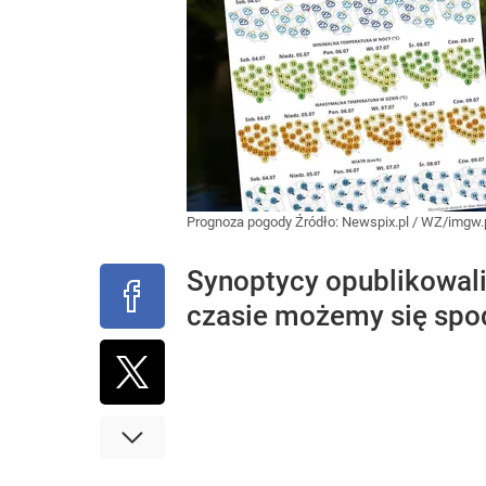
Prognoza pogody
Źródło:
Newspix.pl
/
WZ/imgw.
Synoptycy opublikowali 
czasie możemy się spod