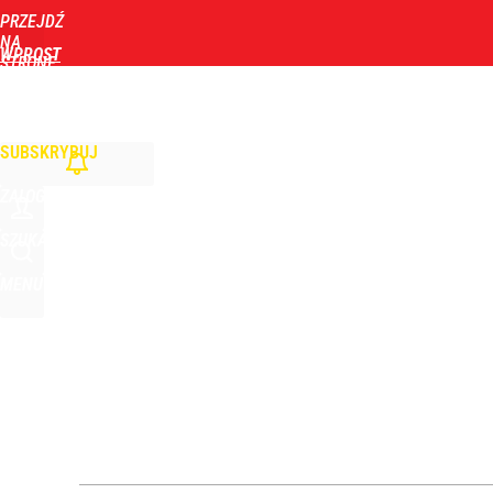
PRZEJDŹ
Udostępnij
0
Skomentuj
NA
WPROST
STRONĘ
GŁÓWNĄ
WIADOMOŚCI
POLITYKA
BIZNES
DOM
ZDROWIE
ROZRYWKA
TYGOD
Ile kosztowały obchody rocznicy Nawrockiego? W
SUBSKRYBUJ
1
ZALOGUJ
Ludzie Morawieckiego mogą stracić mandaty. Na l
SZUKAJ
MENU
dodaj
Nowy prezes Sądu Najwyższego grzmi po słowach 
3