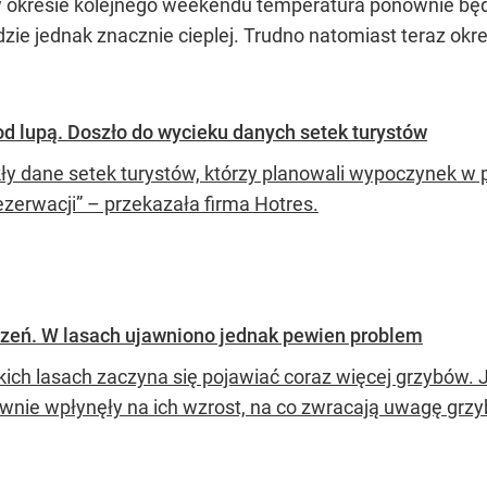
 okresie kolejnego weekendu temperatura ponownie będzi
zie jednak znacznie cieplej. Trudno natomiast teraz okre
d lupą. Doszło do wycieku danych setek turystów
ły dane setek turystów, którzy planowali wypoczynek w p
ezerwacji” – przekazała firma Hotres.
zeń. W lasach ujawniono jednak pewien problem
kich lasach zaczyna się pojawiać coraz więcej grzybów.
wnie wpłynęły na ich wzrost, na co zwracają uwagę grzy