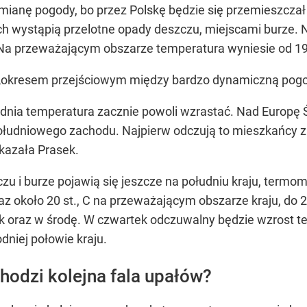
zmianę pogody, bo przez Polskę będzie się przemieszczał
h wystąpią przelotne opady deszczu, miejscami burze.
 Na przeważającym obszarze temperatura wyniesie od 19 
„okresem przejściowym między bardzo dynamiczną pogo
odnia temperatura zacznie powoli wzrastać. Nad Europ
 południowego zachodu. Najpierw odczują to mieszkańcy 
ekazała Prasek.
czu i burze pojawią się jeszcze na południu kraju, term
az około 20 st., C na przeważającym obszarze kraju, do
 oraz w środę. W czwartek odczuwalny będzie wzrost te
niej połowie kraju.
odzi kolejna fala upałów?