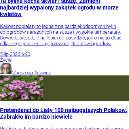
Ta bylina kocha skwar i suszę. Zamieni
najbardziej wypalony zakątek ogrodu w morze
kwiatów
Kakost popielaty to jedna z najbardziej odpornych bylin
do ogrodów narażonych na suszę i wysokie temperatury.
Dowiedz się, gdzie najlepiej go posadzić, jak o niego dbać
i dlaczego jest ceniony przez projektantów ogrodów.
5
lip
2026
6:23
Życie
Magda
Grefkowicz
Pretendenci do Listy 100 najbogatszych Polaków.
Zabrakło im bardzo niewiele
Produkują dachy, suszą kabanosy, robią badania milionom