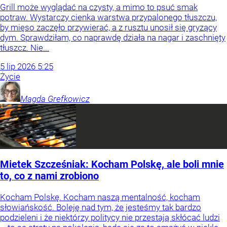
Grill może wyglądać na czysty, a mimo to psuć smak
potraw. Wystarczy cienka warstwa przypalonego tłuszczu,
by mięso zaczęło przywierać, a z rusztu unosił się gryzący
dym. Sprawdziłam, co naprawdę działa na nagar i zaschnięty
tłuszcz. Nie...
5
lip
2026
5:25
Życie
Magda
Grefkowicz
Mietek Szcześniak: Kocham Polskę, ale boli mnie
to, co z nami zrobiono
Kocham Polskę. Kocham naszą mentalność, kocham
słowiańskość. Boleję nad tym, że jesteśmy tak bardzo
podzieleni i że niektórzy politycy nie przestają skłócać ludzi