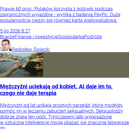
Prawie 60 proc. Polaków korzysta z gotówki podczas
zagranicznych wyjazdów - wynika z badania PayPo. Dużą
popularnością cieszy się również karta wielowalutowa.
5
lip
2026
8:27
Branże
Finanse i inwestycje
Gospodarka
Podróże
Radosław
Święcki
Mężczyźni uciekają od kobiet. AI daje im to,
czego nie daje terapia
Mężczyźni od lat unikają prostych narzędzi, które mogłyby
pomóc im w leczeniu zaburzeń seksualnych. Seksuolodzy
dobrze znają ten opór. Tymczasem lalki wyposażone
w sztuczną inteligencję mogą okazać się znacznie łatwiejsze
do...