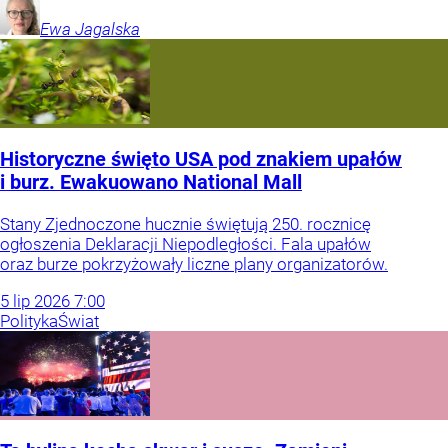
Ewa
Jagalska
Historyczne święto USA pod znakiem upałów
i burz. Ewakuowano National Mall
Stany Zjednoczone hucznie świętują 250. rocznicę
ogłoszenia Deklaracji Niepodległości. Fala upałów
oraz burze pokrzyżowały liczne plany organizatorów.
5
lip
2026
7:00
Polityka
Świat