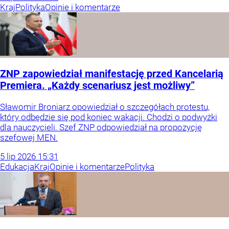
Kraj
Polityka
Opinie i komentarze
ZNP zapowiedział manifestację przed Kancelarią
Premiera. „Każdy scenariusz jest możliwy”
Sławomir Broniarz opowiedział o szczegółach protestu,
który odbędzie się pod koniec wakacji. Chodzi o podwyżki
dla nauczycieli. Szef ZNP odpowiedział na propozycję
szefowej MEN.
5
lip
2026
15:31
Edukacja
Kraj
Opinie i komentarze
Polityka