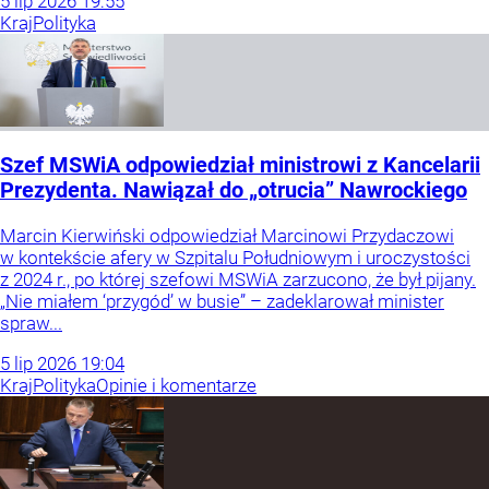
5
lip
2026
19:55
Kraj
Polityka
Szef MSWiA odpowiedział ministrowi z Kancelarii
Prezydenta. Nawiązał do „otrucia” Nawrockiego
Marcin Kierwiński odpowiedział Marcinowi Przydaczowi
w kontekście afery w Szpitalu Południowym i uroczystości
z 2024 r., po której szefowi MSWiA zarzucono, że był pijany.
„Nie miałem ‘przygód’ w busie” – zadeklarował minister
spraw...
5
lip
2026
19:04
Kraj
Polityka
Opinie i komentarze