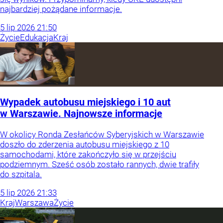
najbardziej pożądane informacje.
5
lip
2026
21:50
Życie
Edukacja
Kraj
Wypadek autobusu miejskiego i 10 aut
w Warszawie. Najnowsze informacje
W okolicy Ronda Zesłańców Syberyjskich w Warszawie
doszło do zderzenia autobusu miejskiego z 10
samochodami, które zakończyło się w przejściu
podziemnym. Sześć osób zostało rannych, dwie trafiły
do szpitala.
5
lip
2026
21:33
Kraj
Warszawa
Życie