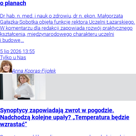
o planach
Dr hab. n. med. i nauk o zdrowiu, dr n. ekon. Małgorzata
Gałązka-Sobotka objęła funkcję rektora Uczelni Łazarskiego.
W komentarzu dla redakcji zapowiada rozwój praktycznego
kształcenia, międzynarodowego charakteru uczelni
i budowę...
5
lip
2026
13:55
Tylko u Nas
Anna
Kopras-Fijołek
Synoptycy zapowiadają zwrot w pogodzie.
Nadchodzą kolejne upały? „Temperatura będzie
wzrastać”