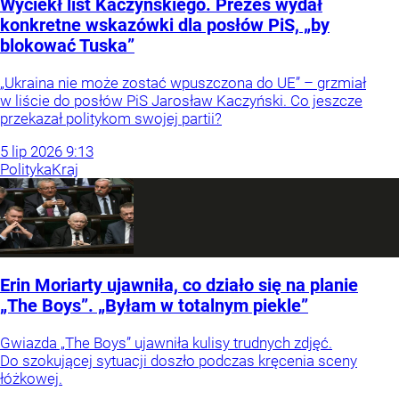
Wyciekł list Kaczyńskiego. Prezes wydał
konkretne wskazówki dla posłów PiS, „by
blokować Tuska”
„Ukraina nie może zostać wpuszczona do UE” – grzmiał
w liście do posłów PiS Jarosław Kaczyński. Co jeszcze
przekazał politykom swojej partii?
5
lip
2026
9:13
Polityka
Kraj
Erin Moriarty ujawniła, co działo się na planie
„The Boys”. „Byłam w totalnym piekle”
Gwiazda „The Boys” ujawniła kulisy trudnych zdjęć.
Do szokującej sytuacji doszło podczas kręcenia sceny
łóżkowej.