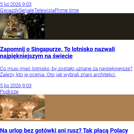
5
lip
2026
9:03
Gwiazdy
Seriale
Telewizja
Prime time
Zapomnij o Singapurze. To lotnisko nazwali
najpiękniejszym na świecie
Co musi mieć lotnisko, by zostało uznane za najpiękniejsze?
Zależy, kto je ocenia. Oto jak wybrali znani architekci.
5
lip
2026
9:03
Podróże
Na urlop bez gotówki ani rusz? Tak płacą Polacy