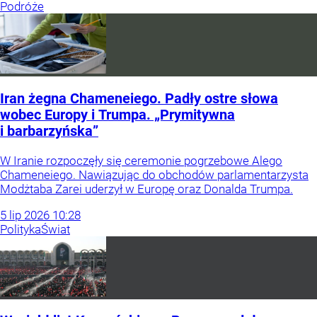
Podróże
Iran żegna Chameneiego. Padły ostre słowa
wobec Europy i Trumpa. „Prymitywna
i barbarzyńska”
W Iranie rozpoczęły się ceremonie pogrzebowe Alego
Chameneiego. Nawiązując do obchodów parlamentarzysta
Modżtaba Zarei uderzył w Europę oraz Donalda Trumpa.
5
lip
2026
10:28
Polityka
Świat