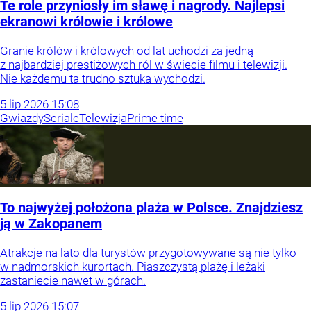
Te role przyniosły im sławę i nagrody. Najlepsi
ekranowi królowie i królowe
Granie królów i królowych od lat uchodzi za jedną
z najbardziej prestiżowych ról w świecie filmu i telewizji.
Nie każdemu ta trudno sztuka wychodzi.
5
lip
2026
15:08
Gwiazdy
Seriale
Telewizja
Prime time
To najwyżej położona plaża w Polsce. Znajdziesz
ją w Zakopanem
Atrakcje na lato dla turystów przygotowywane są nie tylko
w nadmorskich kurortach. Piaszczystą plażę i leżaki
zastaniecie nawet w górach.
5
lip
2026
15:07