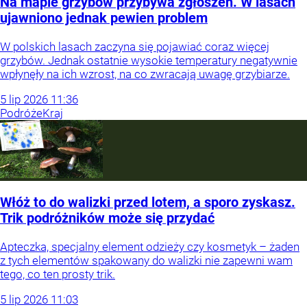
Na mapie grzybów przybywa zgłoszeń. W lasach
ujawniono jednak pewien problem
W polskich lasach zaczyna się pojawiać coraz więcej
grzybów. Jednak ostatnie wysokie temperatury negatywnie
wpłynęły na ich wzrost, na co zwracają uwagę grzybiarze.
5
lip
2026
11:36
Podróże
Kraj
Włóż to do walizki przed lotem, a sporo zyskasz.
Trik podróżników może się przydać
Apteczka, specjalny element odzieży czy kosmetyk – żaden
z tych elementów spakowany do walizki nie zapewni wam
tego, co ten prosty trik.
5
lip
2026
11:03