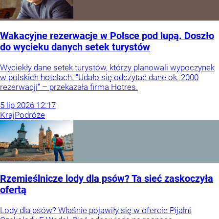
Wakacyjne rezerwacje w Polsce pod lupą. Doszło
do wycieku danych setek turystów
Wyciekły dane setek turystów, którzy planowali wypoczynek
w polskich hotelach. “Udało się odczytać dane ok. 2000
rezerwacji” – przekazała firma Hotres.
5
lip
2026
12:17
Kraj
Podróże
Rzemieślnicze lody dla psów? Ta sieć zaskoczyła
ofertą
Lody dla psów? Właśnie pojawiły się w ofercie Pijalni