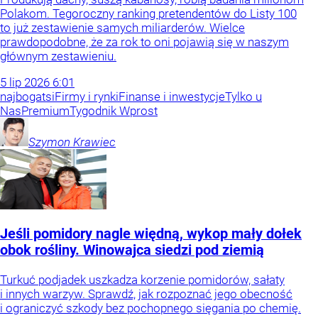
Polakom. Tegoroczny ranking pretendentów do Listy 100
to już zestawienie samych miliarderów. Wielce
prawdopodobne, że za rok to oni pojawią się w naszym
głównym zestawieniu.
5
lip
2026
6:01
najbogatsi
Firmy i rynki
Finanse i inwestycje
Tylko u
Nas
Premium
Tygodnik Wprost
Szymon
Krawiec
Jeśli pomidory nagle więdną, wykop mały dołek
obok rośliny. Winowajca siedzi pod ziemią
Turkuć podjadek uszkadza korzenie pomidorów, sałaty
i innych warzyw. Sprawdź, jak rozpoznać jego obecność
i ograniczyć szkody bez pochopnego sięgania po chemię.