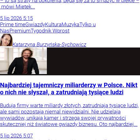
– to są straty na pokolenia, będą się za to smażyć w piekle –
mówi Mietek...
5
lip
2026
5:15
Prime time
Gwiazdy
Kultura
Muzyka
Tylko u
Nas
Premium
Tygodnik Wprost
Katarzyna
Burzyńska-Sychowicz
Najbardziej tajemniczy miliarderzy w Polsce. Nikt
o nich nie słyszał, a zatrudniają tysiące ludzi
Budują firmy warte miliardy złotych, zatrudniają tysiące ludzi,
ale sami pozostają niemal niewidzialni. Nie udzielają
wywiadów, unikają kamer i strzegą swojej prywatności
skuteczniej niż światowe gwiazdy biznesu. Oto najbardziej...
5
lip
2026
5:07