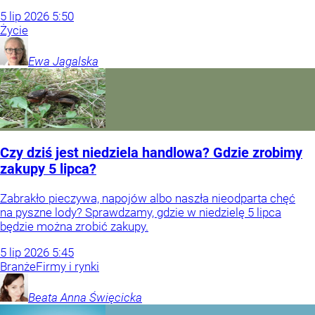
5
lip
2026
5:50
Życie
Ewa
Jagalska
Czy dziś jest niedziela handlowa? Gdzie zrobimy
zakupy 5 lipca?
Zabrakło pieczywa, napojów albo naszła nieodparta chęć
na pyszne lody? Sprawdzamy, gdzie w niedzielę 5 lipca
będzie można zrobić zakupy.
5
lip
2026
5:45
Branże
Firmy i rynki
Beata Anna
Święcicka