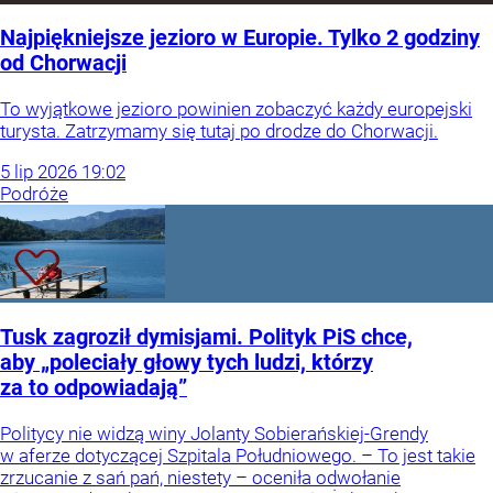
Najpiękniejsze jezioro w Europie. Tylko 2 godziny
od Chorwacji
To wyjątkowe jezioro powinien zobaczyć każdy europejski
turysta. Zatrzymamy się tutaj po drodze do Chorwacji.
5
lip
2026
19:02
Podróże
Tusk zagroził dymisjami. Polityk PiS chce,
aby „poleciały głowy tych ludzi, którzy
za to odpowiadają”
Politycy nie widzą winy Jolanty Sobierańskiej-Grendy
w aferze dotyczącej Szpitala Południowego. – To jest takie
zrzucanie z sań pań, niestety – oceniła odwołanie