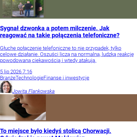
Sygnał dzwonka a potem milczenie. Jak
reagować na takie połączenia telefoniczne?
Głuche połączenie telefoniczne to nie przypadek, tylko
celowe działanie. Oszuści liczą na normalną, ludzką reakcję
powodowaną ciekawością i wtedy atakują.
5
lip
2026
7:16
Branże
Technologie
Finanse i inwestycje
Jowita
Flankowska
To miejsce było kiedyś stolicą Chorwacji.