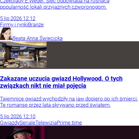
Czekolady E.Wedel. Sieć odpowiada na rosnącą
popularność lokali przyjaznych czworonogom.
5
lip
2026
12:12
Firmy i rynki
Branże
Beata Anna
Święcicka
Zakazane uczucia gwiazd Hollywood. O tych
związkach nikt nie miał pojęcia
Tajemnice gwiazd wychodziły na jaw dopiero po ich śmierci.
Te romanse przez lata skrywano przed światem.
5
lip
2026
12:10
Gwiazdy
Seriale
Telewizja
Prime time