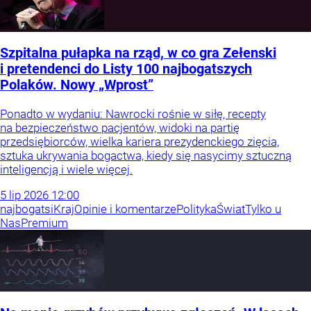
Szpitalna pułapka na rząd, w co gra Zełenski
i pretendenci do Listy 100 najbogatszych
Polaków. Nowy „Wprost”
Ponadto w wydaniu: Nawrocki rośnie w siłę, recepty
na bezpieczeństwo pacjentów, widoki na partię
przedsiębiorców, wielka kariera prezydenckiego zięcia,
sztuka ukrywania bogactwa, kiedy się nasycimy sztuczną
inteligencją i wiele więcej.
5
lip
2026
12:00
najbogatsi
Kraj
Opinie i komentarze
Polityka
Świat
Tylko u
Nas
Premium