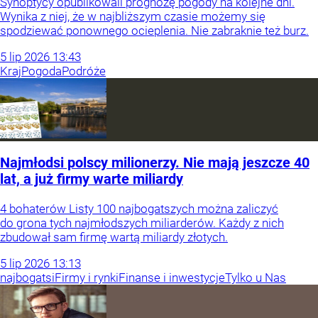
Synoptycy opublikowali prognozę pogody na kolejne dni.
Wynika z niej, że w najbliższym czasie możemy się
spodziewać ponownego ocieplenia. Nie zabraknie też burz.
5
lip
2026
13:43
Kraj
Pogoda
Podróże
Najmłodsi polscy milionerzy. Nie mają jeszcze 40
lat, a już firmy warte miliardy
4 bohaterów Listy 100 najbogatszych można zaliczyć
do grona tych najmłodszych miliarderów. Każdy z nich
zbudował sam firmę wartą miliardy złotych.
5
lip
2026
13:13
najbogatsi
Firmy i rynki
Finanse i inwestycje
Tylko u Nas