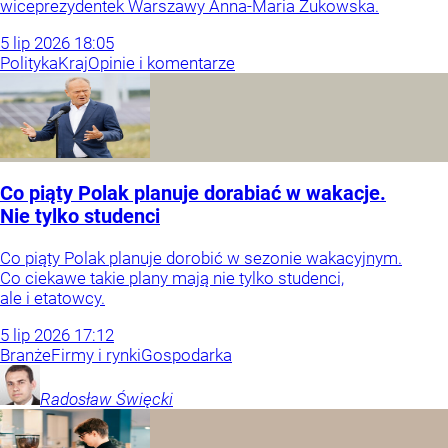
wiceprezydentek Warszawy Anna-Maria Żukowska.
5
lip
2026
18:05
Polityka
Kraj
Opinie i komentarze
Co piąty Polak planuje dorabiać w wakacje.
Nie tylko studenci
Co piąty Polak planuje dorobić w sezonie wakacyjnym.
Co ciekawe takie plany mają nie tylko studenci,
ale i etatowcy.
5
lip
2026
17:12
Branże
Firmy i rynki
Gospodarka
Radosław
Święcki