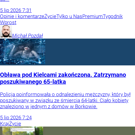
5
lip
2026
7:31
Opinie i komentarze
Życie
Tylko u Nas
Premium
Tygodnik
Wprost
Michał
Pozdał
Obława pod Kielcami zakończona. Zatrzymano
poszukiwanego 65-latka
Policja poinformowała o odnalezieniu mężczyzny, który był
poszukiwany w związku ze śmiercią 64-latki. Ciało kobiety
znaleziono w jednym z domów w Borkowie.
5
lip
2026
7:24
Kraj
Życie