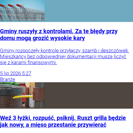
Gminy ruszyły z kontrolami. Za te błędy przy
domu mogą grozić wysokie kary
Gminy rozpoczęły kontrole przyłączy, szamb i deszczówek.
Mieszkańcy bez odpowiedniej dokumentacji muszą liczyć
się z karami finansowymi.
5
lip
2026
5:27
Branże
Weź 3 łyżki, rozpuść, psiknij. Ruszt grilla będzie
jak nowy, a mięso przestanie przywierać