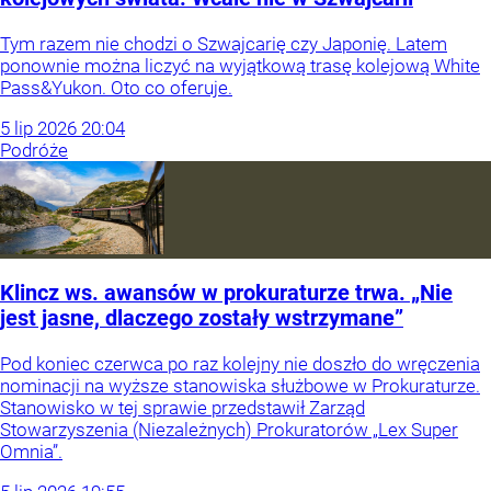
Tym razem nie chodzi o Szwajcarię czy Japonię. Latem
ponownie można liczyć na wyjątkową trasę kolejową White
Pass&Yukon. Oto co oferuje.
5
lip
2026
20:04
Podróże
Klincz ws. awansów w prokuraturze trwa. „Nie
jest jasne, dlaczego zostały wstrzymane”
Pod koniec czerwca po raz kolejny nie doszło do wręczenia
nominacji na wyższe stanowiska służbowe w Prokuraturze.
Stanowisko w tej sprawie przedstawił Zarząd
Stowarzyszenia (Niezależnych) Prokuratorów „Lex Super
Omnia”.