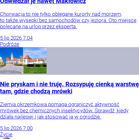
Odwiedzał je nawet Makłowicz
Chorwacja to nie tylko oblegane kurorty nad morzem,
to także wysepki bez samochodów czy jeziora. Oto miejsce
polecane na urlop przez eksperta.
5
lip
2026
7:04
Podróże
Nie pryskam i nie truję. Rozsypuję cienką warstwę
tam, gdzie chodzą mrówki
Ziemia okrzemkowa pomaga ograniczyć aktywność
mrówek bez chemicznych insektycydów. Sprawdź, kiedy
działa najlepiej i jak stosować ją w ogrodzie.
5
lip
2026
7:00
Życie