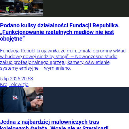
Podano kulisy działalności Fundacji Republika.
„Funkcjonowanie rzetelnych mediów nie jest
obojętne”
Fundacja Republiki ujawniła, że m.in. „miała ogromny wkład
w budowę nowej siedziby stacji”. – Nowoczesne studia,
zakup profesjonalnego sprzętu, kamery, oświetlenie,
systemy emisyjne – wymieniano.
5
lip
2026
20:53
Kraj
Telewizja
Jedna z najbardziej malowniczych tras
kolejowych świata. Wcale nie w Szwajcarii