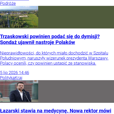
Podróże
Trzaskowski powinien podać się do dymisji?
Sondaż ujawnił nastroje Polaków
Nieprawidłowości, do których miało dochodzić w Szpitalu
Południowym, naruszyły wizerunek prezydenta Warszawy.
Polacy ocenili, czy powinien ustąpić ze stanowiska.
5
lip
2026
14:46
Polityka
Kraj
Łazarski stawia na medycynę. Nowa rektor mówi