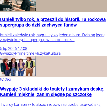
Istnieli tylko rok, a przeszli do historii. Ta rockowa
supergrupa do dziś zachwyca fanów
Istnieli zaledwie rok, nagrali tylko jeden album. Dziś są jedną
z największych supergrup w historii rocka.
5
lip
2026
17:08
Gwiazdy
Prime time
Muzyka
Kultura
Wideo
Wsypuję 3 składniki do toalety i zamykam deskę.
Kamień mięknie, zanim sięgnę po szczotkę
Twardy kamień w toalecie nie zawsze trzeba usuwać siłą.