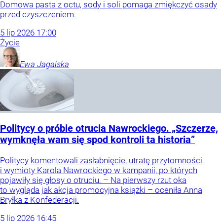
Domowa pasta z octu, sody i soli pomaga zmiękczyć osady
przed czyszczeniem.
5
lip
2026
17:00
Życie
Ewa
Jagalska
Politycy o próbie otrucia Nawrockiego. „Szczerze,
wymknęła wam się spod kontroli ta historia”
Politycy komentowali zasłabnięcie, utratę przytomności
i wymioty Karola Nawrockiego w kampanii, po których
pojawiły się głosy o otruciu. – Na pierwszy rzut oka
to wygląda jak akcja promocyjna książki – oceniła Anna
Bryłka z Konfederacji.
5
lip
2026
16:45