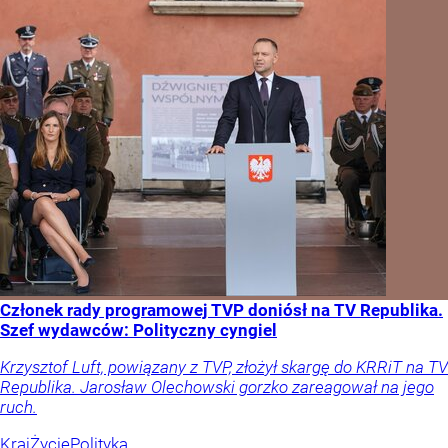
Członek rady programowej TVP doniósł na TV Republika.
Szef wydawców: Polityczny cyngiel
Krzysztof Luft, powiązany z TVP, złożył skargę do KRRiT na TV
Republika. Jarosław Olechowski gorzko zareagował na jego
ruch.
Kraj
Życie
Polityka