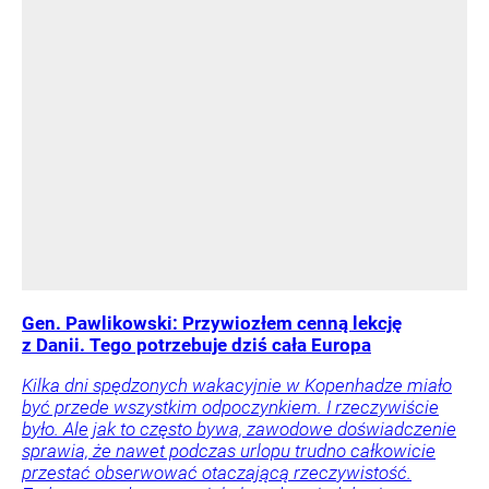
Gen. Pawlikowski: Przywiozłem cenną lekcję
z Danii. Tego potrzebuje dziś cała Europa
Kilka dni spędzonych wakacyjnie w Kopenhadze miało
być przede wszystkim odpoczynkiem. I rzeczywiście
było. Ale jak to często bywa, zawodowe doświadczenie
sprawia, że nawet podczas urlopu trudno całkowicie
przestać obserwować otaczającą rzeczywistość.