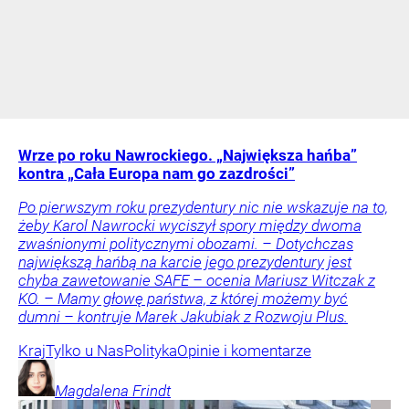
Wrze po roku Nawrockiego. „Największa hańba”
kontra „Cała Europa nam go zazdrości”
Po pierwszym roku prezydentury nic nie wskazuje na to,
żeby Karol Nawrocki wyciszył spory między dwoma
zwaśnionymi politycznymi obozami. – Dotychczas
największą hańbą na karcie jego prezydentury jest
chyba zawetowanie SAFE – ocenia Mariusz Witczak z
KO. – Mamy głowę państwa, z której możemy być
dumni – kontruje Marek Jakubiak z Rozwoju Plus.
Kraj
Tylko u Nas
Polityka
Opinie i komentarze
Magdalena
Frindt