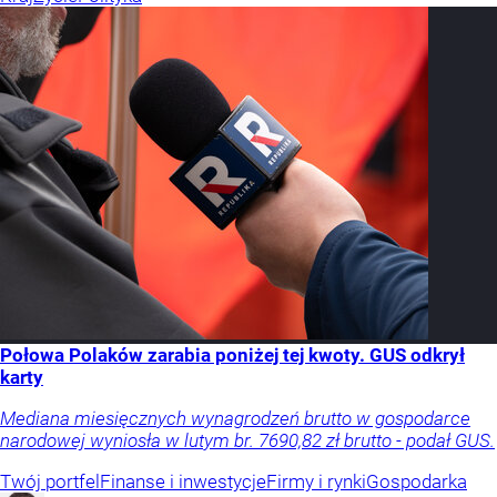
Połowa Polaków zarabia poniżej tej kwoty. GUS odkrył
karty
Mediana miesięcznych wynagrodzeń brutto w gospodarce
narodowej wyniosła w lutym br. 7690,82 zł brutto - podał GUS.
Twój portfel
Finanse i inwestycje
Firmy i rynki
Gospodarka