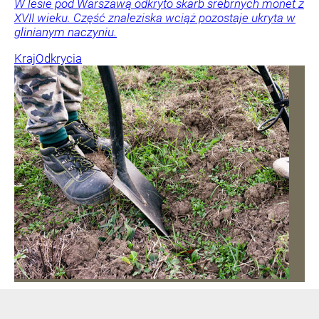
W lesie pod Warszawą odkryto skarb srebrnych monet z
XVII wieku. Część znaleziska wciąż pozostaje ukryta w
glinianym naczyniu.
Kraj
Odkrycia