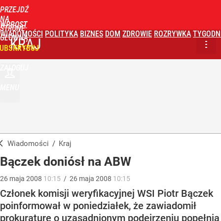
PRZEJDŹ
NA
WPROST
STRONĘ
WIADOMOŚCI
POLITYKA
BIZNES
DOM
ZDROWIE
ROZRYWKA
TYGODN
GŁÓWNĄ
KRAJ
UBSKRYBUJ
ZALOGUJ
MENU
Wiadomości
/
Kraj
Bączek doniósł na ABW
26
maja
2008
10:15
/
26
maja
2008
10:15
Członek komisji weryfikacyjnej WSI Piotr Bączek
poinformował w poniedziałek, że zawiadomił
prokuraturę o uzasadnionym podejrzeniu popełnia