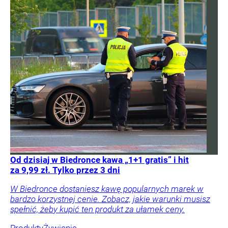
Od dzisiaj w Biedronce kawa „1+1 gratis” i hit
za 9,99 zł. Tylko przez 3 dni
W Biedronce dostaniesz kawę popularnych marek w
bardzo korzystnej cenie. Zobacz, jakie warunki musisz
spełnić, żeby kupić ten produkt za ułamek ceny.