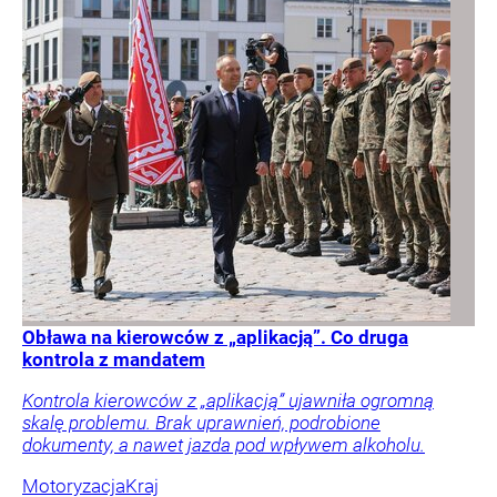
Obława na kierowców z „aplikacją”. Co druga
kontrola z mandatem
Kontrola kierowców z „aplikacją” ujawniła ogromną
skalę problemu. Brak uprawnień, podrobione
dokumenty, a nawet jazda pod wpływem alkoholu.
Motoryzacja
Kraj