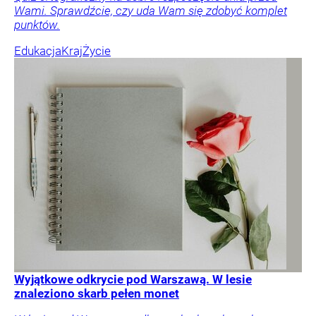
Wami. Sprawdźcie, czy uda Wam się zdobyć komplet
punktów.
Edukacja
Kraj
Życie
Wyjątkowe odkrycie pod Warszawą. W lesie
znaleziono skarb pełen monet