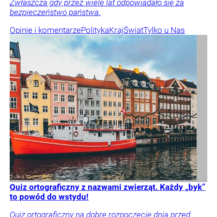
Zwłaszcza gdy przez wiele lat odpowiadało się za
bezpieczeństwo państwa.
Opinie i komentarze
Polityka
Kraj
Świat
Tylko u Nas
Quiz ortograficzny z nazwami zwierząt. Każdy „byk”
to powód do wstydu!
Quiz ortograficzny na dobre rozpoczęcie dnia przed