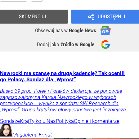
SKOMENTUJ
UDOSTĘPNIJ
Obserwuj nas
w
Google News
Dodaj jako
źródło w Google
Nawrocki ma szansę na drugą kadencję? Tak ocenili
go Polacy. Sondaż dla „Wprost”
Blisko 39 proc. Polek i Polaków deklaruje, że ponownie
zagłosowałoby na Karola Nawrockiego w wyborach
prezydenckich – wynika z sondażu SW Research dla
„Wprost”. Grupa krytyków głowy państwa jest liczniejsza.
Sondaże
Kraj
Tylko u Nas
Polityka
Opinie i komentarze
Magdalena
Frindt