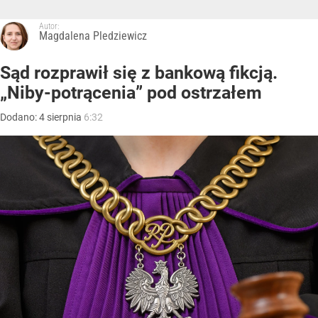
Autor:
Magdalena Pledziewicz
Sąd rozprawił się z bankową fikcją.
„Niby-potrącenia” pod ostrzałem
Dodano:
4
sierpnia
6:32