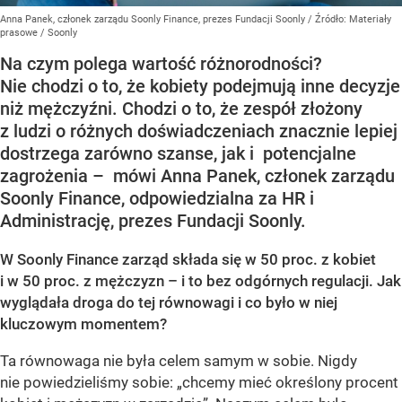
Anna Panek, członek zarządu Soonly Finance, prezes Fundacji Soonly
/ Źródło:
Materiały
prasowe
/
Soonly
Na czym polega wartość różnorodności?
Nie chodzi o to, że kobiety podejmują inne decyzje
niż mężczyźni. Chodzi o to, że zespół złożony
z ludzi o różnych doświadczeniach znacznie lepiej
dostrzega zarówno szanse, jak i potencjalne
zagrożenia – mówi Anna Panek, członek zarządu
Soonly Finance, odpowiedzialna za HR i
Administrację, prezes Fundacji Soonly.
W Soonly Finance zarząd składa się w 50 proc. z kobiet
i w 50 proc. z mężczyzn – i to bez odgórnych regulacji. Jak
wyglądała droga do tej równowagi i co było w niej
kluczowym momentem?
Ta równowaga nie była celem samym w sobie. Nigdy
nie powiedzieliśmy sobie: „chcemy mieć określony procent