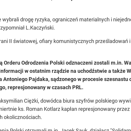
le wybrali drogę ryzyka, ograniczeń materialnych i niejed
przypomniał L.Kaczyński.
ani II światowej, ofiary komunistycznych prześladowań i
rderu Odrodzenia Polski odznaczeni zostali m.in. Wal
 informacji w ostatnim rządzie na uchodźstwie a takż
a Antoniego Pajdaka, sądzonego w procesie szesnastu o
go, represjonowany w czasach PRL.
ksymilian Ciężki, dowódca biura szyfrów polskiego wywia
ertnie ks. Roman Kotlarz kapłan represjonowany przez 
h okolicznościach.
ia Polski otrzymali m.in. Jacek Sauk, działacz "Solidarn