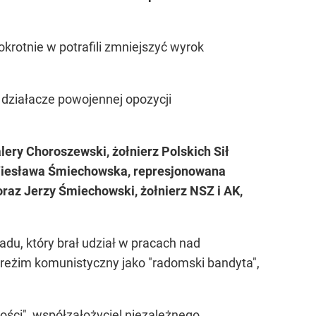
nokrotnie w potrafili zmniejszyć wyrok
 działacze powojennej opozycji
ery Choroszewski, żołnierz Polskich Sił
e Wiesława Śmiechowska, represjonowana
raz Jerzy Śmiechowski, żołnierz NSZ i AK,
du, który brał udział w pracach nad
reżim komunistyczny jako "radomski bandyta",
ości", współzałożyciel niezależnego