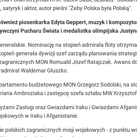
satyryk i aktor, autor pieśni "Żeby Polska była Polską".
również piosenkarka Edyta Geppert, muzyk i kompozytor
bywczyni Pucharu Świata i medalistka olimpijska Justy
eneralskie. Nominację na stopień admirała floty otrzym
opień generała dywizji szef zarządu planowania strateg
agranicznych MON Romuald Józef Ratajczak. Awans do 
radmirał Waldemar Głuszko.
epartamentu budżetowego MON Grzegorz Sodolski, na st
iana Ambroziaka i zastępcę szefa sztabu MW Krzysztofa
yżami Zasługi oraz Gwiazdami Iraku i Gwiazdami Afganis
jskowych w Iraku i Afganistanie.
ie polskich zagranicznych misji wojskowych - z punktu w