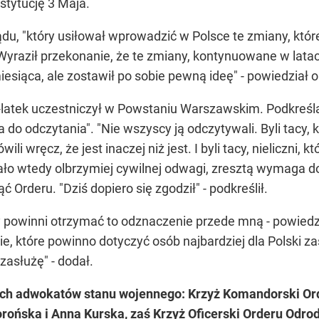
stytucję 3 Maja.
ądu, "który usiłował wprowadzić w Polsce te zmiany, kt
yraził przekonanie, że te zmiany, kontynuowane w latac
iesiąca, ale zostawił po sobie pewną ideę" - powiedział 
-latek uczestniczył w Powstaniu Warszawskim. Podkreślał
do odczytania". "Nie wszyscy ją odczytywali. Byli tacy, kt
i wręcz, że jest inaczej niż jest. I byli tacy, nieliczni, kt
ło wtedy olbrzymiej cywilnej odwagi, zresztą wymaga do 
ć Orderu. "Dziś dopiero się zgodził" - podkreślił.
zy powinni otrzymać to odznaczenie przede mną - powied
ie, które powinno dotyczyć osób najbardziej dla Polski z
zasłużę" - dodał.
ch adwokatów stanu wojennego: Krzyż Komandorski Orde
ska i Anna Kurska, zaś Krzyż Oficerski Orderu Odrodz