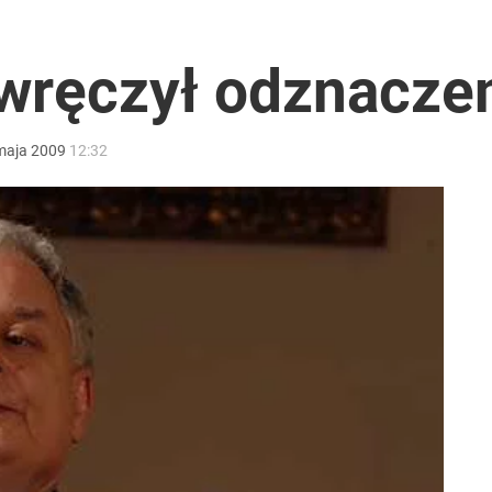
wręczył odznacze
maja
2009
12:32