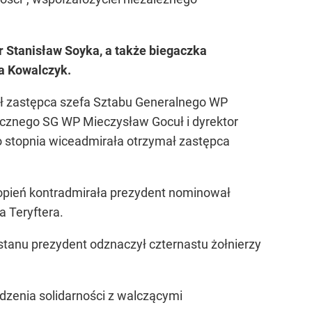
 Stanisław Soyka, a także biegaczka
na Kowalczyk.
ał zastępca szefa Sztabu Generalnego WP
icznego SG WP Mieczysław Gocuł i dyrektor
stopnia wiceadmirała otrzymał zastępca
opień kontradmirała prezydent nominował
 Teryftera.
tanu prezydent odznaczył czternastu żołnierzy
idzenia solidarności z walczącymi