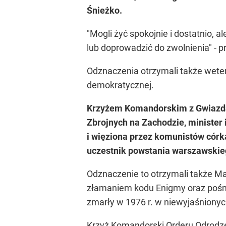
Śnieżko.
"Mogli żyć spokojnie i dostatnio, a
lub doprowadzić do zwolnienia" - 
Odznaczenia otrzymali także weter
demokratycznej.
Krzyżem Komandorskim z Gwiazdą O
Zbrojnych na Zachodzie, minister
i więziona przez komunistów córk
uczestnik powstania warszawskie
Odznaczenie to otrzymali także Ma
złamaniem kodu Enigmy oraz pośmi
zmarły w 1976 r. w niewyjaśnionyc
Krzyż Komandorski Orderu Odrodzen