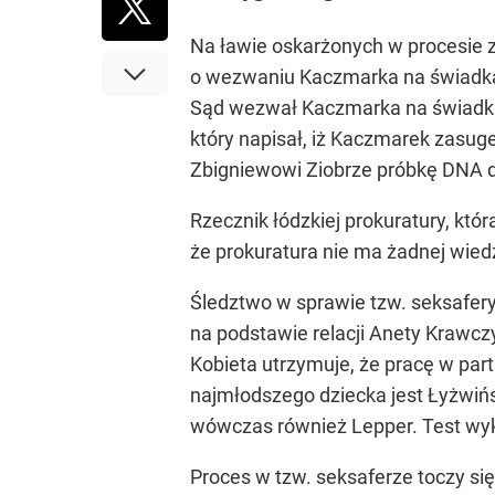
Na ławie oskarżonych w procesie za
o wezwaniu Kaczmarka na świadka 
Sąd wezwał Kaczmarka na świadka 
który napisał, iż Kaczmarek zasug
Zbigniewowi Ziobrze próbkę DNA dz
Rzecznik łódzkiej prokuratury, kt
że prokuratura nie ma żadnej wie
Śledztwo w sprawie tzw. seksafery
na podstawie relacji Anety Krawcz
Kobieta utrzymuje, że pracę w part
najmłodszego dziecka jest Łyżwińs
wówczas również Lepper. Test wykl
Proces w tzw. seksaferze toczy się