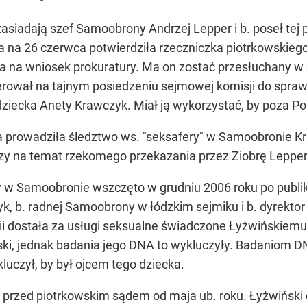
siadają szef Samoobrony Andrzej Lepper i b. poseł tej p
na 26 czerwca potwierdziła rzeczniczka piotrkowskieg
na wniosek prokuratury. Ma on zostać przesłuchany w z
erował na tajnym posiedzeniu sejmowej komisji do spraw
iecka Anety Krawczyk. Miał ją wykorzystać, by poza Polsk
óra prowadziła śledztwo ws. "seksafery" w Samoobronie 
dzy na temat rzekomego przekazania przez Ziobrę Leppe
 w Samoobronie wszczęto w grudniu 2006 roku po publik
yk, b. radnej Samoobrony w łódzkim sejmiku i b. dyrekto
ii dostała za usługi seksualne świadczone Łyżwińskiemu i
ki, jednak badania jego DNA to wykluczyły. Badaniom DNA
uczył, by był ojcem tego dziecka.
 przed piotrkowskim sądem od maja ub. roku. Łyżwiński o