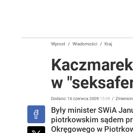
Lepiej uważaj na mandaty. Skoda Superb Sportline
dodaj
Tego sondażu premier nie może zlekceważyć. Pol
Wprost
/
Wiadomości
/
Kraj
8
Kaczmarek
Zełenski mógłby stracić władzę? Najnowszy sonda
w "seksafe
1
Dodano:
16
czerwca
2009
15:08
/
Zmienion
Były minister SWiA Ja
piotrkowskim sądem pro
Okręgowego w Piotrkow