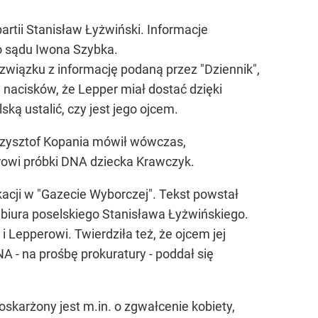
artii Stanisław Łyżwiński. Informacje
o sądu Iwona Szybka.
wiązku z informację podaną przez "Dziennik",
 nacisków, że Lepper miał dostać dzięki
ą ustalić, czy jest jego ojcem.
Krzysztof Kopania mówił wówczas,
rowi próbki DNA dziecka Krawczyk.
acji w "Gazecie Wyborczej". Tekst powstał
r biura poselskiego Stanisława Łyżwińskiego.
 Lepperowi. Twierdziła też, że ojcem jej
 - na prośbę prokuratury - poddał się
skarżony jest m.in. o zgwałcenie kobiety,