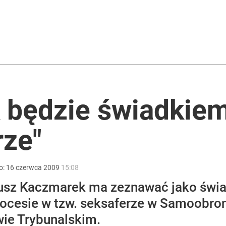
 2.0 TSI 265 KM
acy o przywróceniu CPN
 będzie świadkie
ż pokazuje nastroje Ukraińców
rze"
o:
16
czerwca
2009
15:08
nusz Kaczmarek ma zeznawać jako świa
cesie w tzw. seksaferze w Samoobroni
ie Trybunalskim.