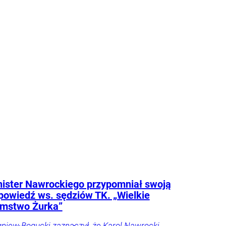
lko u
odnik
ister Nawrockiego przypomniał swoją
owiedź ws. sędziów TK. „Wielkie
amstwo Żurka”
gniew Bogucki zaznaczył, że Karol Nawrocki