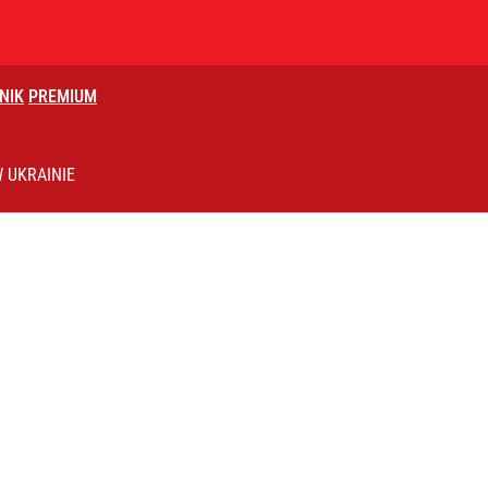
NIK
PREMIUM
yński nigdy nie zaakceptował wyników śledztwa
 UKRAINIE
ydowa wkracza na nowy poziom
matyczna