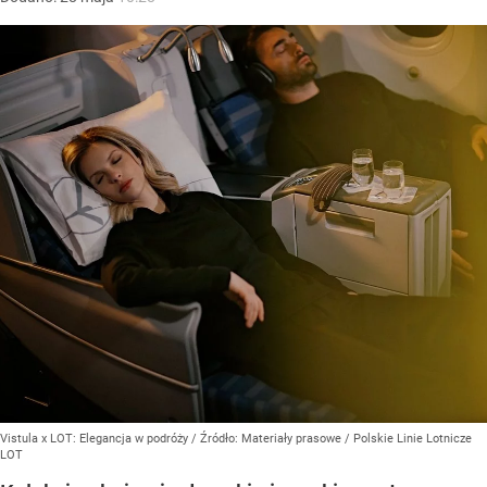
Vistula x LOT: Elegancja w podróży
/ Źródło:
Materiały prasowe
/
Polskie Linie Lotnicze
LOT