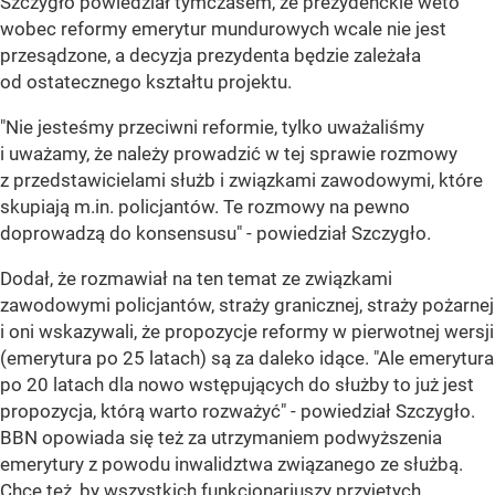
Szczygło powiedział tymczasem, że prezydenckie weto
wobec reformy emerytur mundurowych wcale nie jest
przesądzone, a decyzja prezydenta będzie zależała
od ostatecznego kształtu projektu.
"Nie jesteśmy przeciwni reformie, tylko uważaliśmy
i uważamy, że należy prowadzić w tej sprawie rozmowy
z przedstawicielami służb i związkami zawodowymi, które
skupiają m.in. policjantów. Te rozmowy na pewno
doprowadzą do konsensusu" - powiedział Szczygło.
Dodał, że rozmawiał na ten temat ze związkami
zawodowymi policjantów, straży granicznej, straży pożarnej
i oni wskazywali, że propozycje reformy w pierwotnej wersji
(emerytura po 25 latach) są za daleko idące. "Ale emerytura
po 20 latach dla nowo wstępujących do służby to już jest
propozycja, którą warto rozważyć" - powiedział Szczygło.
BBN opowiada się też za utrzymaniem podwyższenia
emerytury z powodu inwalidztwa związanego ze służbą.
Chce też, by wszystkich funkcjonariuszy przyjętych