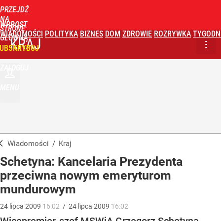
PRZEJDŹ
NA
WPROST
STRONĘ
WIADOMOŚCI
POLITYKA
BIZNES
DOM
ZDROWIE
ROZRYWKA
TYGODN
GŁÓWNĄ
KRAJ
UBSKRYBUJ
ZALOGUJ
MENU
Wiadomości
/
Kraj
Schetyna: Kancelaria Prezydenta
przeciwna nowym emeryturom
mundurowym
24
lipca
2009
16:02
/
24
lipca
2009
16:02