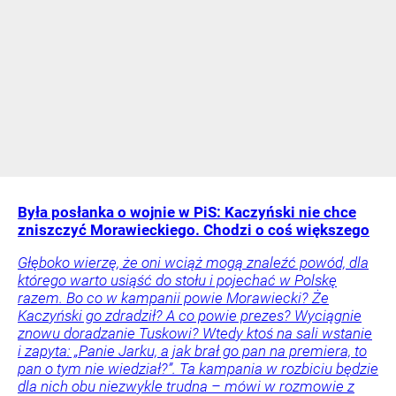
Była posłanka o wojnie w PiS: Kaczyński nie chce
zniszczyć Morawieckiego. Chodzi o coś większego
Głęboko wierzę, że oni wciąż mogą znaleźć powód, dla
którego warto usiąść do stołu i pojechać w Polskę
razem. Bo co w kampanii powie Morawiecki? Że
Kaczyński go zdradził? A co powie prezes? Wyciągnie
znowu doradzanie Tuskowi? Wtedy ktoś na sali wstanie
i zapyta: „Panie Jarku, a jak brał go pan na premiera, to
pan o tym nie wiedział?”. Ta kampania w rozbiciu będzie
dla nich obu niezwykle trudna – mówi w rozmowie z