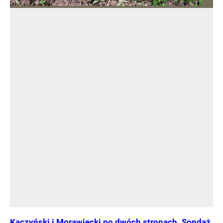
Kaczyński i Morawiecki po dwóch stronach. Sondaż