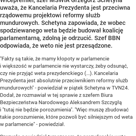
Wicepremier, szef MSWiA Grzegorz Schetyna
uważa, że Kancelaria Prezydenta jest przeciwna
rządowemu projektowi reformy służb
mundurowych. Schetyna zapowiada, że wobec
spodziewanego weta będzie budował koalicję
parlamentarną, zdolną je odrzucić. Szef BBN
odpowiada, że weto nie jest przesądzone.
"Fakty są takie, że mamy kłopoty w parlamencie
i większość w parlamencie nie wystarczy, żeby odsunąć,
czy nie przyjąć weta prezydenckiego (...). Kancelaria
Prezydenta jest absolutnie przeciwnikiem reformy służb
mundurowych" - powiedział w piątek Schetyna w TVN24.
Dodał, że rozmawiał w tej sprawie z szefem Biura
Bezpieczeństwa Narodowego Aleksandrem Szczygłą
i "tutaj nie będzie porozumienia". "Więc muszę zbudować
takie porozumienie, które pozwoli być silniejszym od weta
w parlamencie" - powiedział.