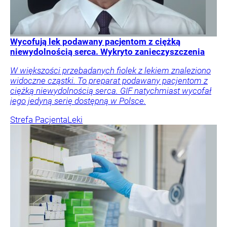
Wycofują lek podawany pacjentom z ciężką
niewydolnością serca. Wykryto zanieczyszczenia
W większości przebadanych fiolek z lekiem znaleziono
widoczne cząstki. To preparat podawany pacjentom z
ciężką niewydolnością serca. GIF natychmiast wycofał
jego jedyną serię dostępną w Polsce.
Strefa Pacjenta
Leki