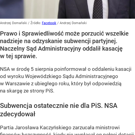
Andrzej Domański
/ Źródło:
Facebook
/
Andrzej Domański
Prawo i Sprawiedliwość może porzucić wszelkie
nadzieje na odzyskanie subwencji partyjnej.
Naczelny Sąd Administracyjny oddalił kasację
w tej sprawie.
NSA w środę 5 sierpnia poinformował o oddaleniu kasacji
od wyroku Wojewódzkiego Sądu Administracyjnego
w Warszawie z ubiegłego roku, który był odpowiedzią
na skargę ze strony PiS.
Subwencja ostatecznie nie dla PiS. NSA
zdecydował
Partia Jarosława Kaczyńskiego zarzucała ministrowi
finansów bezczynność, kiedy nie wypłacał on pełnej dotacji