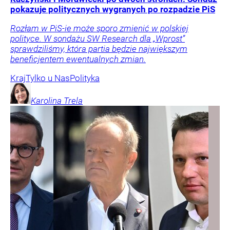
pokazuje politycznych wygranych po rozpadzie PiS
Rozłam w PiS-ie może sporo zmienić w polskiej
polityce. W sondażu SW Research dla „Wprost”
sprawdziliśmy, która partia będzie największym
beneficjentem ewentualnych zmian.
Kraj
Tylko u Nas
Polityka
Karolina
Trela