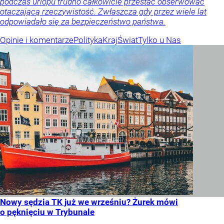
podczas urlopu trudno całkowicie przestać obserwować
otaczającą rzeczywistość. Zwłaszcza gdy przez wiele lat
odpowiadało się za bezpieczeństwo państwa.
Opinie i komentarze
Polityka
Kraj
Świat
Tylko u Nas
Nowy sędzia TK już we wrześniu? Żurek mówi
o pęknięciu w Trybunale