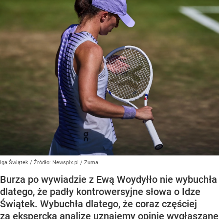
Iga Świątek
/ Źródło:
Newspix.pl
/
Zuma
Burza po wywiadzie z Ewą Woydyłło nie wybuchła
dlatego, że padły kontrowersyjne słowa o Idze
Świątek. Wybuchła dlatego, że coraz częściej
za ekspercką analizę uznajemy opinie wygłaszane