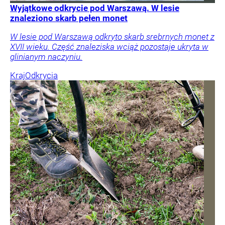
Wyjątkowe odkrycie pod Warszawą. W lesie
znaleziono skarb pełen monet
W lesie pod Warszawą odkryto skarb srebrnych monet z
XVII wieku. Część znaleziska wciąż pozostaje ukryta w
glinianym naczyniu.
Kraj
Odkrycia