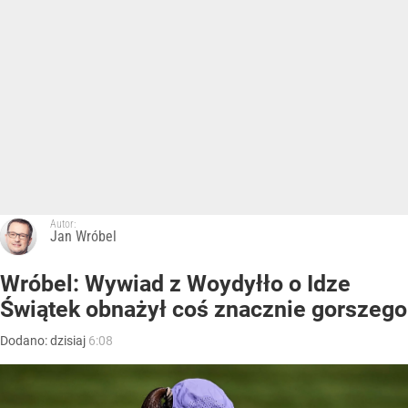
Autor:
Jan Wróbel
Wróbel: Wywiad z Woydyłło o Idze
Świątek obnażył coś znacznie gorszego
Dodano:
dzisiaj
6:08