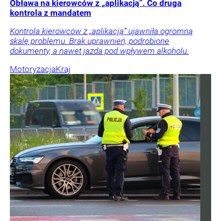
Obława na kierowców z „aplikacją”. Co druga
kontrola z mandatem
Kontrola kierowców z „aplikacją” ujawniła ogromną
skalę problemu. Brak uprawnień, podrobione
dokumenty, a nawet jazda pod wpływem alkoholu.
Motoryzacja
Kraj