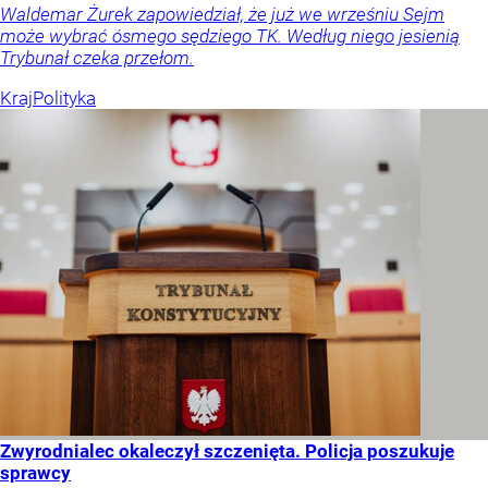
Waldemar Żurek zapowiedział, że już we wrześniu Sejm
może wybrać ósmego sędziego TK. Według niego jesienią
Trybunał czeka przełom.
Kraj
Polityka
Zwyrodnialec okaleczył szczenięta. Policja poszukuje
sprawcy