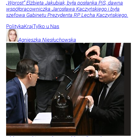
„Wprost” Elżbieta Jakubiak, była posłanka PiS, dawna
współpracowniczka Jarosława Kaczyńskiego i była
szefowa Gabinetu Prezydenta RP Lecha Kaczyńskiego.
Polityka
Kraj
Tylko u Nas
Agnieszka
Niesłuchowska