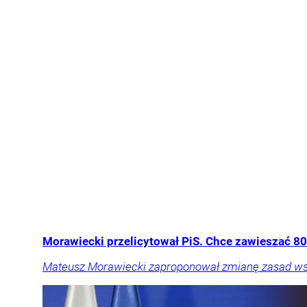
Morawiecki przelicytował PiS. Chce zawieszać 800
Mateusz Morawiecki zaproponował zmianę zasad wspie