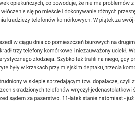
wek opiekuńczych, co powoduje, że nie ma problemów z 
 włóczenie się po mieście i dokonywanie różnych przestę
nia kradzieży telefonów komórkowych. W piątek za swój 
zedł w ciągu dnia do pomieszczeń biurowych na drugim 
radł trzy telefony komórkowe i niezauważony uciekł. W
erystycznego złodzieja. Szybko też trafili na niego, gdy 
kryte były w krzakach przy miejskim deptaku, trzecia ko
udniony w sklepie sprzedającym tzw. dopalacze, czyli z
rzech skradzionych telefonów wręczył jedenastolatkowi
zed sądem za paserstwo. 11-latek stanie natomiast - już