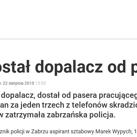
rzezi wołyńskiej
acy o przywróceniu CPN
ostał dopalacz od 
ntzenem. „Jestem otwarty”
o:
22
sierpnia
2010
15:53
 dopalacz, dostał od pasera pracujące
ian za jeden trzech z telefonów skrad
 zatrzymała zabrzańska policja.
znik policji w Zabrzu aspirant sztabowy Marek Wypych, 