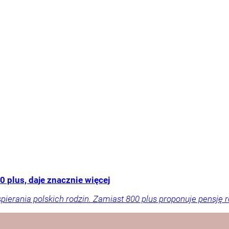
 plus, daje znacznie więcej
rania polskich rodzin. Zamiast 800 plus proponuje pensję ro