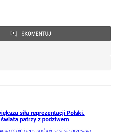
SKOMENTUJ
iększa siła reprezentacji Polski.
 świata patrzy z podziwem
ikola Grbić i jego podopieczni nie przestają