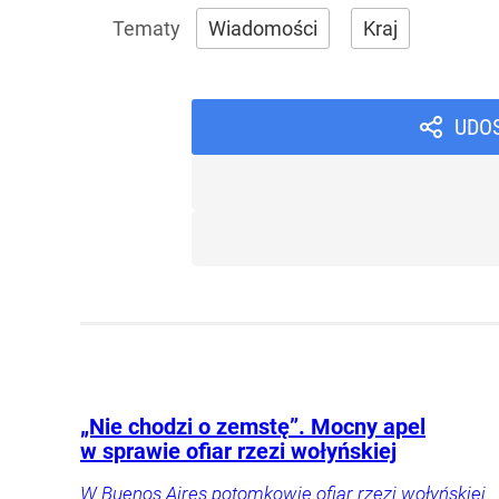
Wiadomości
Kraj
UDO
„Nie chodzi o zemstę”. Mocny apel
w sprawie ofiar rzezi wołyńskiej
W Buenos Aires potomkowie ofiar rzezi wołyńskiej