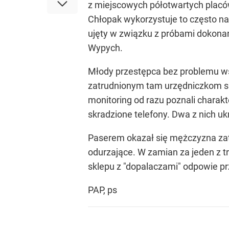
z miejscowych półotwartych placó
Chłopak wykorzystuje to często na
ujęty w związku z próbami dokona
Wypych.
Młody przestępca bez problemu ws
zatrudnionym tam urzędniczkom sk
monitoring od razu poznali charakt
skradzione telefony. Dwa z nich u
Paserem okazał się mężczyzna zatr
odurzające. W zamian za jeden z t
sklepu z "dopalaczami" odpowie pr
PAP, ps