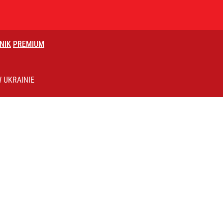
NIK
PREMIUM
ż pokazuje nastroje Ukraińców
 UKRAINIE
ch postępach” ws. Rosji i Ukrainy
czasów Obajtka grozi po 25 lat więzienia