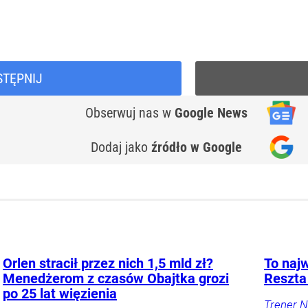
STĘPNIJ
Obserwuj nas
w
Google News
Dodaj jako
źródło w Google
Orlen stracił przez nich 1,5 mld zł?
To najw
Menedżerom z czasów Obajtka grozi
Reszta
po 25 lat więzienia
Trener N