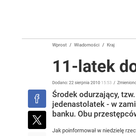
„Nie chodzi o zemstę”. Mocny apel w sprawie ofiar 
dodaj
Tego sondażu premier nie może zlekceważyć. Pol
Wprost
/
Wiadomości
/
Kraj
8
11-latek d
Morawiecki powoła partię. Chce współpracy z Me
Dodano:
22
sierpnia
2010
15:53
/
Zmienion
Środek odurzający, tzw.
2
jedenastolatek - w zam
banku. Obu przestępców
Jak poinformował w niedzielę rzec