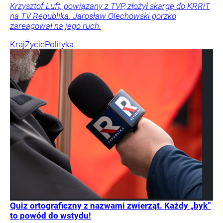
Krzysztof Luft, powiązany z TVP, złożył skargę do KRRiT
na TV Republika. Jarosław Olechowski gorzko
zareagował na jego ruch.
Kraj
Życie
Polityka
Quiz ortograficzny z nazwami zwierząt. Każdy „byk”
to powód do wstydu!