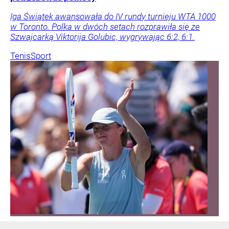
Iga Świątek awansowała do IV rundy turnieju WTA 1000
w Toronto. Polka w dwóch setach rozprawiła się ze
Szwajcarką Viktorija Golubic, wygrywając 6:2, 6:1.
Tenis
Sport