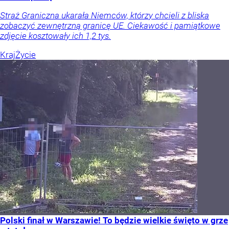
Straż Graniczna ukarała Niemców, którzy chcieli z bliska
zobaczyć zewnętrzną granicę UE. Ciekawość i pamiątkowe
zdjęcie kosztowały ich 1,2 tys.
Kraj
Życie
Polski finał w Warszawie! To będzie wielkie święto w grze