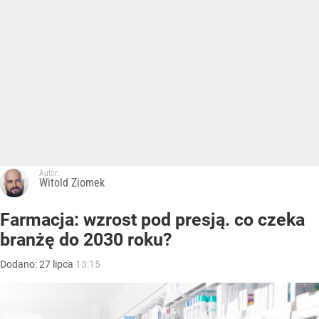
Autor:
Witold Ziomek
Farmacja: wzrost pod presją. co czeka
branżę do 2030 roku?
Dodano:
27
lipca
13:15