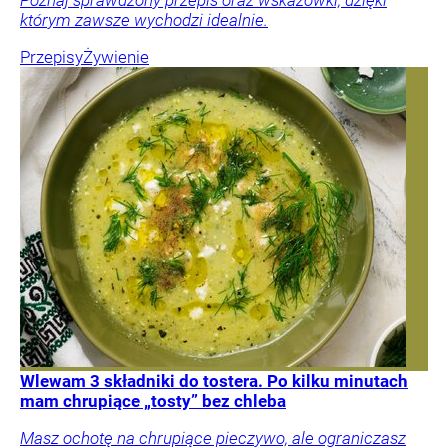
którym zawsze wychodzi idealnie.
Przepisy
Żywienie
Wlewam 3 składniki do tostera. Po kilku minutach
mam chrupiące „tosty” bez chleba
Masz ochotę na chrupiące pieczywo, ale ograniczasz