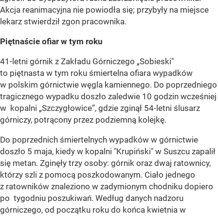
Akcja reanimacyjna nie powiodła się; przybyły na miejsce
lekarz stwierdził zgon pracownika.
Piętnaście ofiar w tym roku
41-letni górnik z Zakładu Górniczego „Sobieski"
to piętnasta w tym roku śmiertelna ofiara wypadków
w polskim górnictwie węgla kamiennego. Do poprzedniego
tragicznego wypadku doszło zaledwie 10 godzin wcześniej
w kopalni „Szczygłowice”, gdzie zginął 54-letni ślusarz
górniczy, potrącony przez podziemną kolejkę.
Do poprzednich śmiertelnych wypadków w górnictwie
doszło 5 maja, kiedy w kopalni "Krupiński" w Suszcu zapalił
się metan. Zginęły trzy osoby: górnik oraz dwaj ratownicy,
którzy szli z pomocą poszkodowanym. Ciało jednego
z ratowników znaleziono w zadymionym chodniku dopiero
po tygodniu poszukiwań. Według danych nadzoru
górniczego, od początku roku do końca kwietnia w