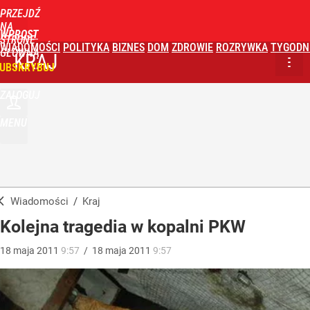
PRZEJDŹ
NA
WPROST
STRONĘ
WIADOMOŚCI
POLITYKA
BIZNES
DOM
ZDROWIE
ROZRYWKA
TYGODN
GŁÓWNĄ
KRAJ
UBSKRYBUJ
ZALOGUJ
MENU
Wiadomości
/
Kraj
Kolejna tragedia w kopalni PKW
18
maja
2011
9:57
/
18
maja
2011
9:57