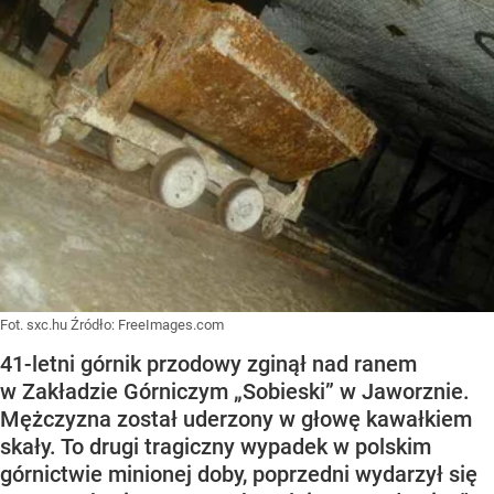
Fot. sxc.hu
Źródło:
FreeImages.com
41-letni górnik przodowy zginął nad ranem
w Zakładzie Górniczym „Sobieski” w Jaworznie.
Mężczyzna został uderzony w głowę kawałkiem
skały. To drugi tragiczny wypadek w polskim
górnictwie minionej doby, poprzedni wydarzył się