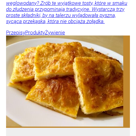
węglowodany? Zrób te wyjątkowe tosty, które w smaku
do złudzenia przypominają tradycyjne. Wystarczą trzy
proste składniki, by na talerzu wylądowała pyszna,
sycąca przekąska, która nie obciąża żołądka.
Przepisy
Produkty
Żywienie