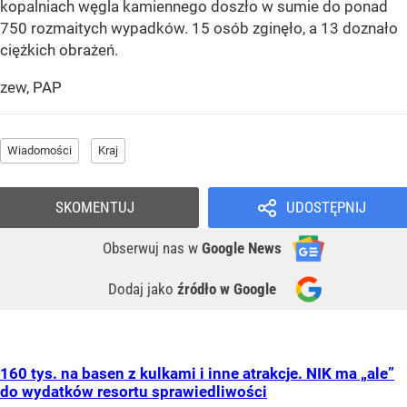
kopalniach węgla kamiennego doszło w sumie do ponad
750 rozmaitych wypadków. 15 osób zginęło, a 13 doznało
ciężkich obrażeń.
zew, PAP
Wiadomości
Kraj
SKOMENTUJ
UDOSTĘPNIJ
Obserwuj nas
w
Google News
Dodaj jako
źródło w Google
160 tys. na basen z kulkami i inne atrakcje. NIK ma „ale”
do wydatków resortu sprawiedliwości