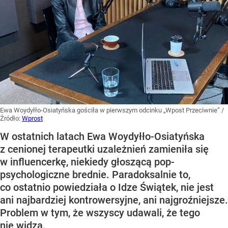
Ewa Woydyłło-Osiatyńska gościła w pierwszym odcinku „Wpost Przeciwnie”
/
Źródło:
Wprost
W ostatnich latach Ewa Woydyłło-Osiatyńska
z cenionej terapeutki uzależnień zamieniła się
w influencerkę, niekiedy głoszącą pop-
psychologiczne brednie. Paradoksalnie to,
co ostatnio powiedziała o Idze Świątek, nie jest
ani najbardziej kontrowersyjne, ani najgroźniejsze.
Problem w tym, że wszyscy udawali, że tego
nie widzą.