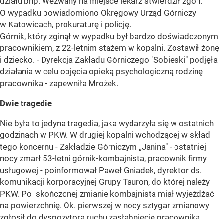
działu bhp. Wezwany na miejsce lekarz stwierdził zgon.
O wypadku powiadomiono Okręgowy Urząd Górniczy
w Katowicach, prokuraturę i policję.
Górnik, który zginął w wypadku był bardzo doświadczonym
pracownikiem, z 22-letnim stażem w kopalni. Zostawił żonę
i dziecko. - Dyrekcja Zakładu Górniczego "Sobieski" podjęła
działania w celu objęcia opieką psychologiczną rodzinę
pracownika - zapewniła Mrożek.
Dwie tragedie
Nie była to jedyna tragedia, jaka wydarzyła się w ostatnich
godzinach w PKW. W drugiej kopalni wchodzącej w skład
tego koncernu - Zakładzie Górniczym „Janina" - ostatniej
nocy zmarł 53-letni górnik-kombajnista, pracownik firmy
usługowej - poinformował Paweł Gniadek, dyrektor ds.
komunikacji korporacyjnej Grupy Tauron, do której należy
PKW. Po skończonej zmianie kombajnista miał wyjeżdżać
na powierzchnię. Ok. pierwszej w nocy sztygar zmianowy
zgłosił do dyspozytora ruchu zasłabnięcie pracownika.