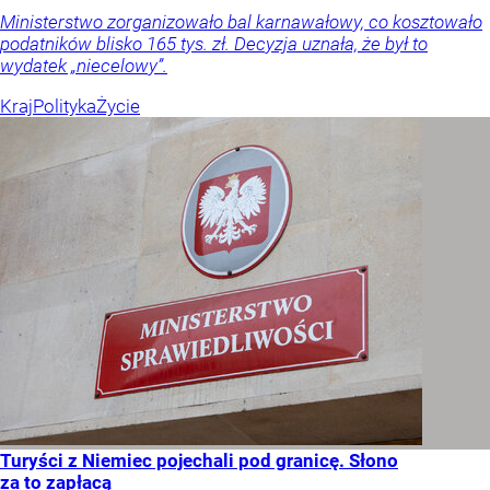
Ministerstwo zorganizowało bal karnawałowy, co kosztowało
podatników blisko 165 tys. zł. Decyzja uznała, że był to
wydatek „niecelowy”.
Kraj
Polityka
Życie
Turyści z Niemiec pojechali pod granicę. Słono
za to zapłacą