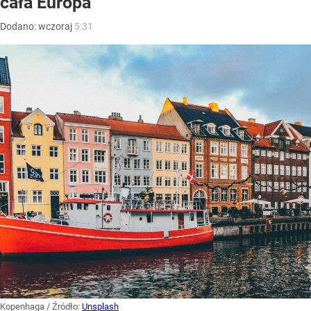
cała Europa
Dodano:
wczoraj
5:31
Kopenhaga
/ Źródło:
Unsplash