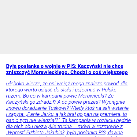
Była posłanka o wojnie w PiS: Kaczyński nie chce
zniszczyć Morawieckiego. Chodzi o coś większego
Głęboko wierzę, że oni wciąż mogą znaleźć powód, dla
którego warto usiąść do stołu i pojechać w Polskę
razem. Bo co w kampanii powie Morawiecki? Że
Kaczyński go zdradził? A co powie prezes? Wyciągnie
znowu doradzanie Tuskowi? Wtedy ktoś na sali wstanie
i zapyta: „Panie Jarku, a jak brał go pan na premiera, to
pan o tym nie wiedział?”. Ta kampania w rozbiciu będzie
dla nich obu niezwykle trudna – mówi w rozmowie z
„Wprost” Elżbieta Jakubiak, była posłanka PiS, dawna