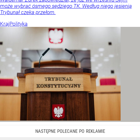
może wybrać ósmego sędziego TK. Według niego jesienią
Trybunał czeka przełom.
Kraj
Polityka