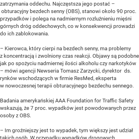
zatrzymania oddechu. Najczęstsza jego postać –
obturacyjny bezdech senny (OBS), stanowi około 90 proc.
przypadków i polega na nadmiernym rozluźnieniu mięśni
górnych dróg oddechowych, co w konsekwencji prowadzi
do ich zablokowania.
– Kierowca, który cierpi na bezdech senny, ma problemy
z koncentracją i zwolniony czas reakcji. Objawy są podobne
jak po spożyciu nadmiernej ilości alkoholu czy narkotyków
– mówi agencji Newseria Tomasz Zarzycki, dyrektor ds.
rynków wschodzących w firmie ResMed, eksperta
w nowoczesnej terapii obturacyjnego bezdechu sennego.
Badania amerykańskiej AAA Foundation for Traffic Safety
wskazują, że 7 proc. wypadków jest powodowanych przez
osoby z OBS.
– Im groźniejszy jest to wypadek, tym większy jest udział
takich osób. W przypadku wypadków drogowych,