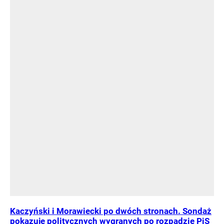
Kaczyński i Morawiecki po dwóch stronach. Sondaż
pokazuje politycznych wygranych po rozpadzie PiS