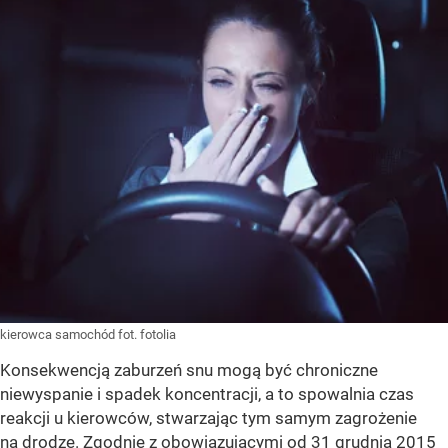
kierowca samochód fot. fotolia
Konsekwencją zaburzeń snu mogą być chroniczne
niewyspanie i spadek koncentracji, a to spowalnia czas
reakcji u kierowców, stwarzając tym samym zagrożenie
na drodze. Zgodnie z obowiązującymi od 31 grudnia 2015