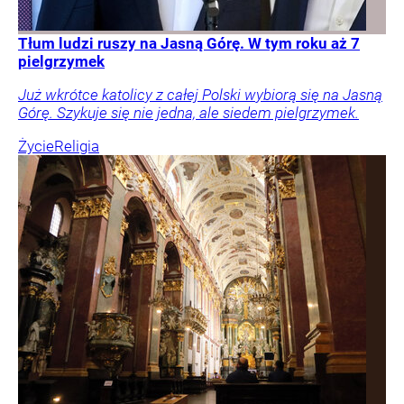
Tłum ludzi ruszy na Jasną Górę. W tym roku aż 7
pielgrzymek
Już wkrótce katolicy z całej Polski wybiorą się na Jasną
Górę. Szykuje się nie jedna, ale siedem pielgrzymek.
Życie
Religia