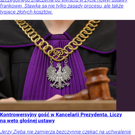
frankowej. Stawką są nie tylko zasady procesu, ale także
tysiące złotych kosztów.
Kontrowersyjny gość w Kancelarii Prezydenta. Liczy
na weto głośnej ustawy
Jerzy Zięba nie zamierza bezczynnie czekać na uchwalenie