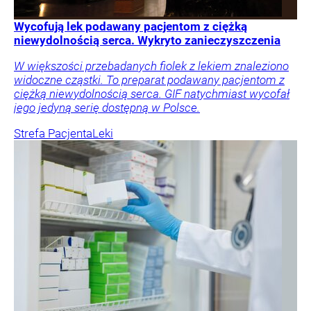
Wycofują lek podawany pacjentom z ciężką
niewydolnością serca. Wykryto zanieczyszczenia
W większości przebadanych fiolek z lekiem znaleziono
widoczne cząstki. To preparat podawany pacjentom z
ciężką niewydolnością serca. GIF natychmiast wycofał
jego jedyną serię dostępną w Polsce.
Strefa Pacjenta
Leki