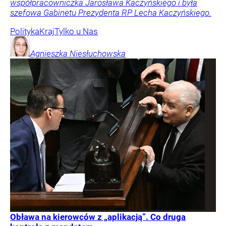
współpracowniczka Jarosława Kaczyńskiego i była
szefowa Gabinetu Prezydenta RP Lecha Kaczyńskiego.
Polityka
Kraj
Tylko u Nas
Agnieszka
Niesłuchowska
Obława na kierowców z „aplikacją”. Co druga