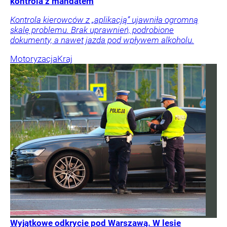
kontrola z mandatem
Kontrola kierowców z „aplikacją” ujawniła ogromną
skalę problemu. Brak uprawnień, podrobione
dokumenty, a nawet jazda pod wpływem alkoholu.
Motoryzacja
Kraj
Wyjątkowe odkrycie pod Warszawą. W lesie